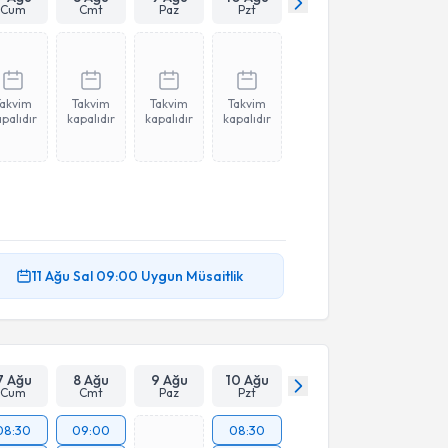
Cum
Cmt
Paz
Pzt
Takvim
Takvim
Takvim
Takvim
palıdır
kapalıdır
kapalıdır
kapalıdır
11 Ağu
Sal
09:00
Uygun Müsaitlik
7 Ağu
8 Ağu
9 Ağu
10 Ağu
Cum
Cmt
Paz
Pzt
08:30
09:00
08:30