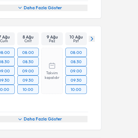
Daha Fazla Göster
7 Ağu
8 Ağu
9 Ağu
10 Ağu
Cum
Cmt
Paz
Pzt
08:00
08:00
08:00
08:30
08:30
08:30
09:00
09:00
09:00
Takvim
kapalıdır
09:30
09:30
09:30
10:00
10:00
10:00
Daha Fazla Göster
akvimi Talebi