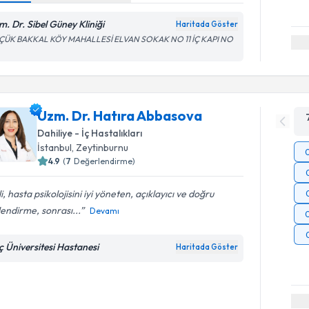
m. Dr. Sibel Güney Kliniği
Haritada Göster
ÇÜK BAKKAL KÖY MAHALLESİ ELVAN SOKAK NO 11 İÇ KAPI NO
Uzm. Dr. Hatıra Abbasova
Dahiliye - İç Hastalıkları
İstanbul
, Zeytinburnu
4.9
(
7
Değerlendirme)
ili, hasta psikolojisini iyi yöneten, açıklayıcı ve doğru
endirme, sonrası...
Devamı
ç Üniversitesi Hastanesi
Haritada Göster