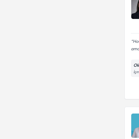
Hoc
ama
Ok
İçm