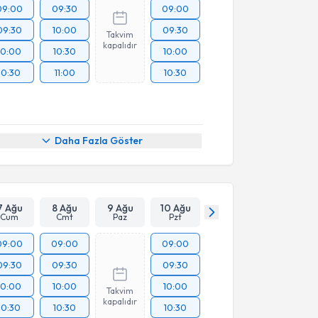
09:00
09:30
09:00
09:30
10:00
09:30
Takvim
kapalıdır
10:00
10:30
10:00
10:30
11:00
10:30
Daha Fazla Göster
7 Ağu
8 Ağu
9 Ağu
10 Ağu
Cum
Cmt
Paz
Pzt
09:00
09:00
09:00
09:30
09:30
09:30
10:00
10:00
10:00
Takvim
kapalıdır
10:30
10:30
10:30