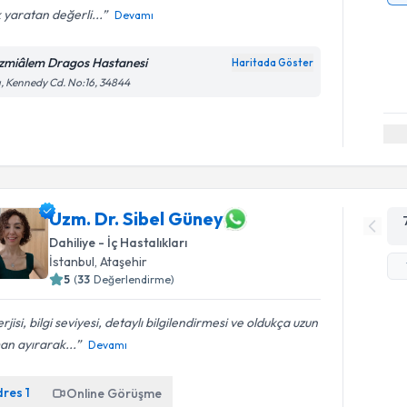
 yaratan değerli...
Devamı
zmiâlem Dragos Hastanesi
Haritada Göster
ı, Kennedy Cd. No:16, 34844
Uzm. Dr. Sibel Güney
Dahiliye - İç Hastalıkları
İstanbul
, Ataşehir
5
(
33
Değerlendirme)
rjisi, bilgi seviyesi, detaylı bilgilendirmesi ve oldukça uzun
an ayırarak...
Devamı
dres
1
Online Görüşme