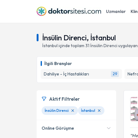
Uzmanlar
Klin
İnsülin Direnci, İstanbul
İstanbul
içinde toplam
31
İnsülin Direnci
uygulayan
İlgili Branşlar
Dahiliye - İç Hastalıkları
Nefro
29
Aktif Filtreler
İnsülin Direnci
İstanbul
Online Görüşme
Mes