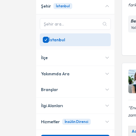
fark
Şehir
İstanbul
Online danışmanlık sunan
uzmanları göster
Be
Sadece
İstanbul
bölgesinde
Yal
uzman ara
İstanbul
İlçe
Yakınımda Ara
Branşlar
Konumuma yakın uzmanları
Kadıköy
göster
Bahçelievler
İlgi Alanları
Ene
zam
Ataşehir
Hizmetler
İnsülin Direnci
Dahiliye - İç Hastalıkları
Şişli
A