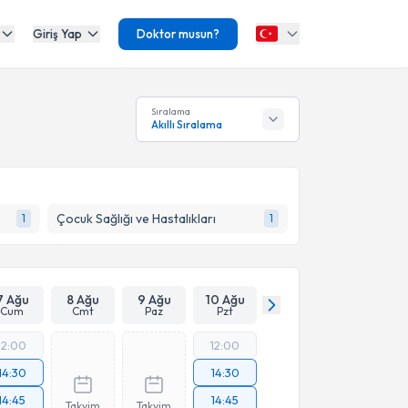
Giriş Yap
Doktor musun?
Sıralama
Akıllı Sıralama
Çocuk Sağlığı ve Hastalıkları
1
1
7 Ağu
8 Ağu
9 Ağu
10 Ağu
Cum
Cmt
Paz
Pzt
12:00
12:00
14:30
14:30
14:45
14:45
Takvim
Takvim