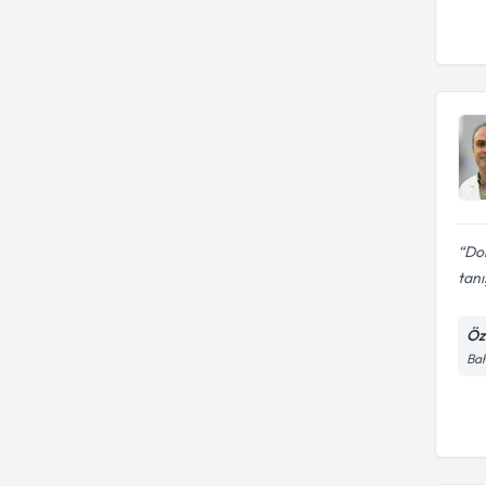
Do
tanı
Öz
Bah