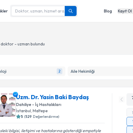
ikler
Blog
Kayıt Ol
 doktor - uzman bulundu
loji
Aile Hekimliği
2
Uzm. Dr. Yasin Baki Baydaş
Dahiliye - İç Hastalıkları
İstanbul
, Maltepe
5
(
529
Değerlendirme)
leki bilgisi, iletişimi ve hastalarına gösterdiği empatiyle