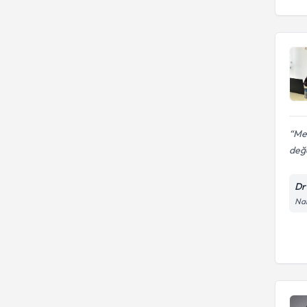
Gazi Üniversitesi Tıp Fakültesi
Giessen Universitesi
Gaziantep Üniversitesi Tıp
HACETTEPE ÜNIVERSITESI
Fakültesi
İstanbul Fatih Sultan Mehmet
Eğitim Araştırma Hastanesi
Mem
değ
Dr
Nam