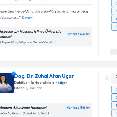
siye üzerine geldim mide şişkinliği şikayetim vardı. Abiş
t hocamız...
Devamı
hçeşehir Liv Hospital İstinye Üniversite
Haritada Göster
stanesi
k Veysel Mah, Süleyman Demirel Cd. No:1
Doç. Dr. Zuhal Atan Uçar
Dahiliye - İç Hastalıkları
+
1
diğer
İstanbul
, Üsküdar
ıbadem Altunizade Hastanesi
Haritada Göster
unizade, Yurtcan Sokağı No:1, 34662