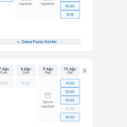
kapalıdır
kapalıdır
15:00
15:15
Daha Fazla Göster
7 Ağu
8 Ağu
9 Ağu
10 Ağu
Cum
Cmt
Paz
Pzt
11:00
11:00
11:00
12:00
13:00
Takvim
kapalıdır
14:00
15:00