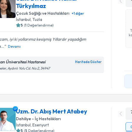
Türkyılmaz
Çocuk Sağlığı ve Hastalıkları
+
1
diğer
İstanbul
, Tuzla
5
(
1
Değerlendirme)
ka
am, iyi ki yollarımız kesişmiş Yıllardır yaşadığım
...
Devamı
an Üniversitesi Hastanesi
Haritada Göster
eler, Aydınlı Yolu Cd. No:2, 34947
Uzm. Dr. Abış Mert Atabey
Dahiliye - İç Hastalıkları
İstanbul
, Esenyurt
5
(
5
Değerlendirme)