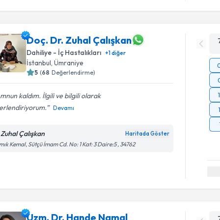
Doç. Dr. Zuhal Çalışkan
Dahiliye - İç Hastalıkları
+
1
diğer
İstanbul
, Ümraniye
5
(
68
Değerlendirme)
nun kaldım. İlgili ve bilgili olarak
erlendiriyorum.
Devamı
 Zuhal Çalışkan
Haritada Göster
ık Kemal, Sütçü İmam Cd. No: 1 Kat: 3 Daire:5 , 34762
Uzm. Dr. Hande Namal