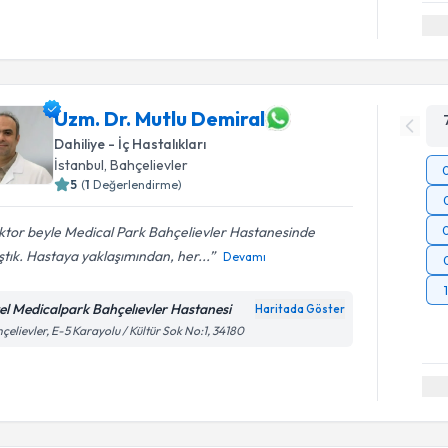
Uzm. Dr. Mutlu Demiral
Dahiliye - İç Hastalıkları
İstanbul
, Bahçelievler
5
(
1
Değerlendirme)
ktor beyle Medical Park Bahçelievler Hastanesinde
ştık. Hastaya yaklaşımından, her...
Devamı
el Medicalpark Bahçelıevler Hastanesi
Haritada Göster
çelievler, E-5 Karayolu / Kültür Sok No:1, 34180
Randevu T