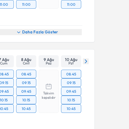
11:00
11:00
11:00
Daha Fazla Göster
7 Ağu
8 Ağu
9 Ağu
10 Ağu
Cum
Cmt
Paz
Pzt
08:45
08:45
08:45
09:15
09:15
09:15
09:45
09:45
09:45
Takvim
kapalıdır
10:15
10:15
10:15
10:45
10:45
10:45