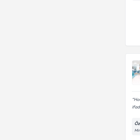
Hoc
ifad
Öz
Mim