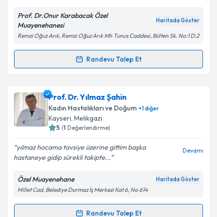
Prof. Dr.Onur Karabacak Özel
Haritada Göster
Muayenehanesi
Kişisel verilerimin işlenmesine ilişkin
Aydınlatma
Remzi Oğuz Arık, Remzi Oğuz Arık Mh Tunus Caddesi, Bülten Sk. No:1 D:2
Metni
'ni okudum ve kişisel verilerimin belirtilen
kapsamda işlenmesini kabul ediyorum.
Randevu Talep Et
Randevu Takvimi Talebi
Takvim Talebini Gönder
Prof. Dr. Onur Karabacak
için randevu takvimi
Prof. Dr. Yılmaz Şahin
talebi oluşturun. Size bu uzmandan randevu almanız
Kadın Hastalıkları ve Doğum
+
1
diğer
için bir takvim hazırlandığında e-posta ile
Kayseri
,
Melikgazi
bilgilendireceğiz.
5
(
1
Değerlendirme)
E-posta Adresiniz
yılmaz hocama tavsiye üzerine gittim başka
Devamı
hastaneye gidip sürekli takipte...
Özel Muayenehane
Haritada Göster
Millet Cad, Belediye Durmaz İş Merkezi Kat 6, No 614
Kişisel verilerimin işlenmesine ilişkin
Aydınlatma
Metni
'ni okudum ve kişisel verilerimin belirtilen
kapsamda işlenmesini kabul ediyorum.
Randevu Talep Et