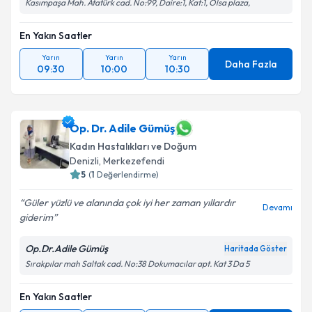
Kasımpaşa Mah. Atatürk cad. No:99, Daire:1, Kat:1, Olsa plaza,
Takvim Talebini Gönder
En Yakın Saatler
Yarın
Yarın
Yarın
Daha Fazla
09:30
10:00
10:30
Op. Dr. Adile Gümüş
Kadın Hastalıkları ve Doğum
Denizli
,
Merkezefendi
5
(
1
Değerlendirme)
Güler yüzlü ve alanında çok iyi her zaman yıllardır
Devamı
giderim
Op.Dr.Adile Gümüş
Haritada Göster
Sırakpılar mah Saltak cad. No:38 Dokumacılar apt. Kat 3 Da 5
En Yakın Saatler