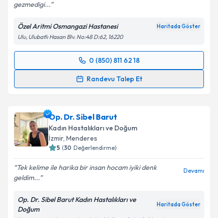
gezmedigi...
Özel Aritmi Osmangazi Hastanesi
Haritada Göster
Ulu, Ulubatlı Hasan Blv. No:48 D:62, 16220
0 (850) 811 62 18
Randevu Takvimi Talebi
Randevu Talep Et
Op. Dr. Olcay İlhan
için randevu takvimi talebi
oluşturun. Size bu uzmandan randevu almanız için bir
Op. Dr. Sibel Barut
takvim hazırlandığında e-posta ile bilgilendireceğiz.
Kadın Hastalıkları ve Doğum
E-posta Adresiniz
İzmir
,
Menderes
5
(
30
Değerlendirme)
Tek kelime ile harika bir insan hocam iyiki denk
Devamı
geldim...
Kişisel verilerimin işlenmesine ilişkin
Aydınlatma
Metni
'ni okudum ve kişisel verilerimin belirtilen
Op. Dr. Sibel Barut Kadın Hastalıkları ve
kapsamda işlenmesini kabul ediyorum.
Haritada Göster
Doğum