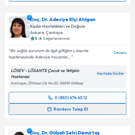
Takvim Talebini Gönder
Prof. Dr. Onur Erol
için randevu takvimi talebi
oluşturun. Size bu uzmandan randevu almanız için bir
Doç. Dr. Adeviye Elçi Atılgan
takvim hazırlandığında e-posta ile bilgilendireceğiz.
Kadın Hastalıkları ve Doğum
E-posta Adresiniz
Ankara
,
Çankaya
5
(
6
Değerlendirme)
Bir sağlık sorunum ile ilgili gittiğim Lösente
Devamı
hastenesinde Adeviye hocamla...
Kişisel verilerimin işlenmesine ilişkin
Aydınlatma
Metni
'ni okudum ve kişisel verilerimin belirtilen
LÖSEV - LÖSANTE Çocuk ve Yetişkin
kapsamda işlenmesini kabul ediyorum.
Haritada Göster
Hastanesi
Kızılcaşar, 23 Nisan Cd. No:20, 06830 Gölbaşi
Takvim Talebini Gönder
0 (850) 474 65 12
Randevu Takvimi Talebi
Randevu Talep Et
Doç. Dr. Adeviye Elçi Atılgan
için randevu takvimi
talebi oluşturun. Size bu uzmandan randevu almanız
Doç. Dr. Gülşah Selvi Demirtaş
için bir takvim hazırlandığında e-posta ile