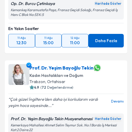
Op. Dr. Burcu Çetinkaya
Haritada Göster
Kemankeş Karamustafa Paşa, Fransız Geçidi Sokağı, Fransız Geçidi İş
Hanı C Blok No:53 K:5
En Yakın Saatler
11 Ağu
11 Ağu
12 Ağu
Daha Fazla
12:30
15:00
11:00
Prof. Dr. Yeşim Bayoğlu Tekin
Kadın Hastalıkları ve Doğum
Trabzon
,
Ortahisar
4.9
(
72
Değerlendirme)
Çok güzel İngiltere’den daha iyi korkularım vardı
Devamı
yeşim hoca sayesinde...
Prof. Dr. Yeşim Bayoğlu Tekin Muayenehanesi
Haritada Göster
Kemerkaya Mahallesi Ahmet Selim Teymur Sok. No:1 Bordo İş Merkezi
Kat:2 Daire:22