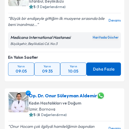
İstanbul
,
Beylikdüzü
5
(
1
Değerlendirme)
Büyük bir endişeyle gittiğim ilk muayene sırasında bile
Devamı
beni inanılmaz...
Medicana International Hastanesi
Haritada Göster
Büyükşehir, Beylikdüzü Cd. No:3
En Yakın Saatler
Yarın
Yarın
Yarın
Daha Fazla
09:05
09:35
10:05
Op. Dr. Onur Süleyman Aldemir
Kadın Hastalıkları ve Doğum
İzmir
,
Bornova
5
(
8
Değerlendirme)
Onur Hocam çok ilgiliydi hamileliğimin başından
Devamı