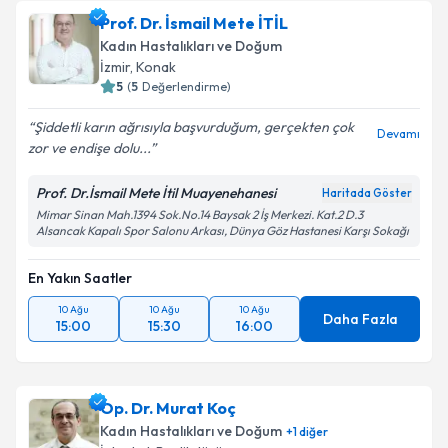
Prof. Dr. İsmail Mete İTİL
Kadın Hastalıkları ve Doğum
İzmir
,
Konak
5
(
5
Değerlendirme)
Şiddetli karın ağrısıyla başvurduğum, gerçekten çok
Devamı
zor ve endişe dolu...
Prof. Dr.İsmail Mete İtil Muayenehanesi
Haritada Göster
Mimar Sinan Mah.1394 Sok.No.14 Baysak 2 İş Merkezi. Kat.2 D.3
Alsancak Kapalı Spor Salonu Arkası, Dünya Göz Hastanesi Karşı Sokağı
En Yakın Saatler
10 Ağu
10 Ağu
10 Ağu
Daha Fazla
15:00
15:30
16:00
Op. Dr. Murat Koç
Kadın Hastalıkları ve Doğum
+
1
diğer