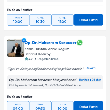
En Yakın Saatler
10 Ağu
10 Ağu
10 Ağu
Daha Fazla
10:00
10:30
11:00
Op. Dr. Muharrem Karacaer
Kadın Hastalıkları ve Doğum
İstanbul
,
Kadıköy
4.9
(
6
Değerlendirme)
Devamı
İlgisi ve detaylı bilgilendirmesi içi teşekkür ederiz.
Op. Dr. Muharrem Karacaer Muayenehanesi
Haritada Göster
Fikirtepe mah, Yıldırım sok, No:10/3 Optimist Residence
En Yakın Saatler
Yarın
Yarın
Yarın
Daha Fazla
09:00
09:30
10:00