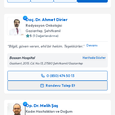
Doç. Dr. Ahmet Dirier
Radyasyon Onkolojisi
Gaziantep
,
Şehitkamil
5
(
1
Değerlendirme)
Devamı
Bilgili, güven veren, ehil bir hekim. Teşekkürler.
Bossan Hospital
Haritada Göster
Gazikent, 2015. Cd. No:13, 27580 Şehitkamil/Gaziantep
0 (850) 474 50 13
Randevu Takvimi Talebi
Randevu Talep Et
Doç. Dr. Ahmet Dirier
için randevu takvimi talebi
oluşturun. Size bu uzmandan randevu almanız için bir
Op. Dr. Melih Şaş
takvim hazırlandığında e-posta ile bilgilendireceğiz.
Kadın Hastalıkları ve Doğum