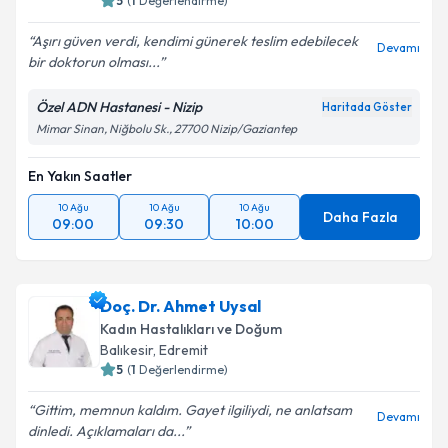
5
(
1
Değerlendirme)
Aşırı güven verdi, kendimi günerek teslim edebilecek
Devamı
bir doktorun olması...
Özel ADN Hastanesi - Nizip
Haritada Göster
Mimar Sinan, Niğbolu Sk., 27700 Nizip/Gaziantep
En Yakın Saatler
10 Ağu
10 Ağu
10 Ağu
Daha Fazla
09:00
09:30
10:00
Doç. Dr. Ahmet Uysal
Kadın Hastalıkları ve Doğum
Balıkesir
,
Edremit
5
(
1
Değerlendirme)
Gittim, memnun kaldım. Gayet ilgiliydi, ne anlatsam
Devamı
dinledi. Açıklamaları da...