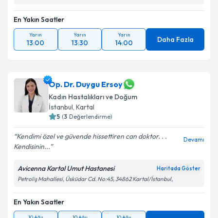
En Yakın Saatler
Takvim Talebini Gönder
Yarın
Yarın
Yarın
Daha Fazla
13:00
13:30
14:00
Op. Dr. Duygu Ersoy
Kadın Hastalıkları ve Doğum
İstanbul
,
Kartal
5
(
3
Değerlendirme)
Kendimi özel ve güvende hissettiren can doktor. . .
Devamı
Kendisinin...
Avicenna Kartal Umut Hastanesi
Haritada Göster
Petroliş Mahallesi, Üsküdar Cd. No:45, 34862 Kartal/İstanbul,
En Yakın Saatler
10 Ağu
10 Ağu
10 Ağu