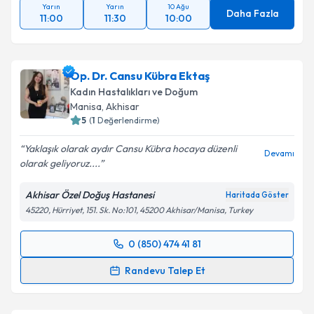
Yarın
Yarın
10 Ağu
Daha Fazla
11:00
11:30
10:00
Op. Dr. Cansu Kübra Ektaş
Kadın Hastalıkları ve Doğum
Manisa
,
Akhisar
5
(
1
Değerlendirme)
Yaklaşık olarak aydır Cansu Kübra hocaya düzenli
Devamı
olarak geliyoruz....
Akhisar Özel Doğuş Hastanesi
Haritada Göster
45220, Hürriyet, 151. Sk. No:101, 45200 Akhisar/Manisa, Turkey
0 (850) 474 41 81
Randevu Takvimi Talebi
Randevu Talep Et
Op. Dr. Cansu Kübra Ektaş
için randevu takvimi
talebi oluşturun. Size bu uzmandan randevu almanız