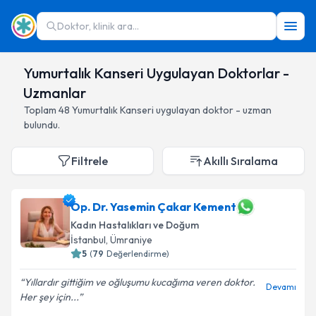
Doktor, klinik ara...
Yumurtalık Kanseri Uygulayan Doktorlar -
Uzmanlar
Toplam
48
Yumurtalık Kanseri
uygulayan doktor - uzman
bulundu.
Filtrele
Akıllı Sıralama
Op. Dr. Yasemin Çakar Kement
Kadın Hastalıkları ve Doğum
İstanbul
,
Ümraniye
5
(
79
Değerlendirme)
Yıllardır gittiğim ve oğluşumu kucağıma veren doktor.
Devamı
Her şey için...