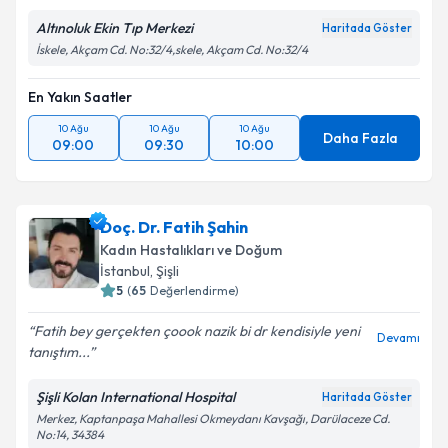
Altınoluk Ekin Tıp Merkezi
Haritada Göster
İskele, Akçam Cd. No:32/4,skele, Akçam Cd. No:32/4
En Yakın Saatler
10 Ağu
10 Ağu
10 Ağu
Daha Fazla
09:00
09:30
10:00
Doç. Dr. Fatih Şahin
Kadın Hastalıkları ve Doğum
İstanbul
,
Şişli
5
(
65
Değerlendirme)
Fatih bey gerçekten çoook nazik bi dr kendisiyle yeni
Devamı
tanıştım...
Şişli Kolan International Hospital
Haritada Göster
Merkez, Kaptanpaşa Mahallesi Okmeydanı Kavşağı, Darülaceze Cd.
No:14, 34384