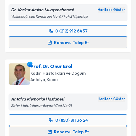
Kişisel verilerimin işlenmesine ilişkin
Aydınlatma
Dr. Korkut Arslan Muayenehanesi
Haritada Göster
Metni
'ni okudum ve kişisel verilerimin belirtilen
Valikonağı cad Konak apt No: 67 kat: 2 Nişantaşı
kapsamda işlenmesini kabul ediyorum.
0 (212) 912 64 57
Randevu Takvimi Talebi
Takvim Talebini Gönder
Randevu Talep Et
Op. Dr. Korkut Arslan
için randevu takvimi talebi
oluşturun. Size bu uzmandan randevu almanız için bir
Prof. Dr. Onur Erol
takvim hazırlandığında e-posta ile bilgilendireceğiz.
Kadın Hastalıkları ve Doğum
E-posta Adresiniz
Antalya
,
Kepez
Antalya Memorial Hastanesi
Haritada Göster
Zafer Mah. Yıldırım Beyazıt Cad.No:91
Kişisel verilerimin işlenmesine ilişkin
Aydınlatma
Metni
'ni okudum ve kişisel verilerimin belirtilen
0 (850) 811 36 24
kapsamda işlenmesini kabul ediyorum.
Randevu Takvimi Talebi
Randevu Talep Et