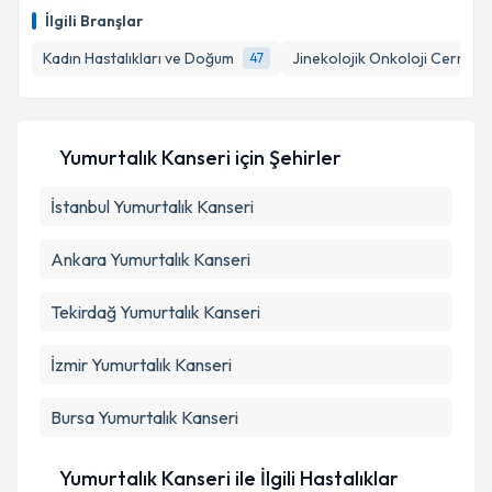
E-posta Adresiniz
İlgili Branşlar
Kadın Hastalıkları ve Doğum
Jinekolojik Onkoloji Cerrahis
47
Kişisel verilerimin işlenmesine ilişkin
Aydınlatma
Metni
'ni okudum ve kişisel verilerimin belirtilen
Yumurtalık Kanseri
için Şehirler
kapsamda işlenmesini kabul ediyorum.
İstanbul
Yumurtalık Kanseri
Takvim Talebini Gönder
Ankara
Yumurtalık Kanseri
Tekirdağ
Yumurtalık Kanseri
İzmir
Yumurtalık Kanseri
Bursa
Yumurtalık Kanseri
Yumurtalık Kanseri ile İlgili Hastalıklar