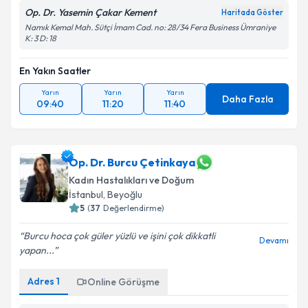
Op. Dr. Yasemin Çakar Kement
Haritada Göster
Namık Kemal Mah. Sütçi İmam Cad. no: 28/34 Fera Business Ümraniye
K: 3 D: 18
En Yakın Saatler
Yarın
Yarın
Yarın
Daha Fazla
09:40
11:20
11:40
Op. Dr. Burcu Çetinkaya
Kadın Hastalıkları ve Doğum
İstanbul
,
Beyoğlu
5
(
37
Değerlendirme)
Burcu hoca çok güler yüzlü ve işini çok dikkatli
Devamı
yapan...
Adres
1
Online Görüşme