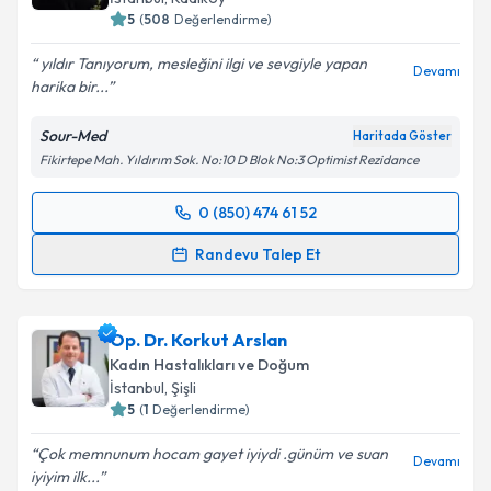
5
(
508
Değerlendirme)
yıldır Tanıyorum, mesleğini ilgi ve sevgiyle yapan
Devamı
harika bir...
Sour-Med
Haritada Göster
Fikirtepe Mah. Yıldırım Sok. No:10 D Blok No:3 Optimist Rezidance
0 (850) 474 61 52
Randevu Takvimi Talebi
Randevu Talep Et
Op. Dr. Timuçin Timuroğlu
için randevu takvimi
talebi oluşturun. Size bu uzmandan randevu almanız
Op. Dr. Korkut Arslan
için bir takvim hazırlandığında e-posta ile
bilgilendireceğiz.
Kadın Hastalıkları ve Doğum
İstanbul
,
Şişli
E-posta Adresiniz
5
(
1
Değerlendirme)
Çok memnunum hocam gayet iyiydi .günüm ve suan
Devamı
iyiyim ilk...