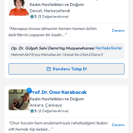
bilgilendireceğiz.
Kadın Hastalıkları ve Doğum
Denizli
,
Merkezefendi
E-posta Adresiniz
5
(
3
Değerlendirme)
Menapoz öncesi dönemin hemen hemen bütün
Devamı
belirtilerini yaşayan bir kadın...
Kişisel verilerimin işlenmesine ilişkin
Aydınlatma
Op. Dr. Gülşah Selvi Demirtaş Muayenehanesi
Haritada Göster
Metni
'ni okudum ve kişisel verilerimin belirtilen
Mehmet Akif Ersoy Mahallesi 66-1 Sokak No:2 Kat:2 Daire:3
kapsamda işlenmesini kabul ediyorum.
Randevu Talep Et
Randevu Takvimi Talebi
Takvim Talebini Gönder
Doç. Dr. Gülşah Selvi Demirtaş
için randevu takvimi
Prof. Dr. Onur Karabacak
talebi oluşturun. Size bu uzmandan randevu almanız
Kadın Hastalıkları ve Doğum
için bir takvim hazırlandığında e-posta ile
Ankara
,
Çankaya
bilgilendireceğiz.
5
(
2
Değerlendirme)
E-posta Adresiniz
Onur hocam hem endometriozis rahatsizligimi tedavi
Devamı
etti hemde tüp bebek...