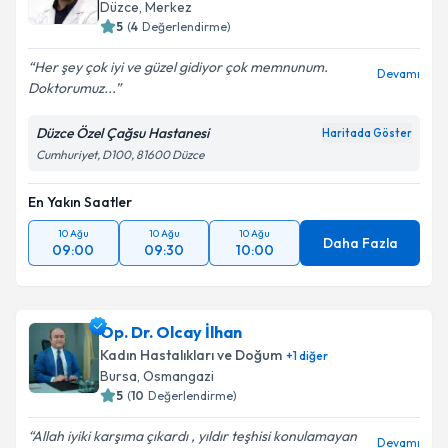
E-posta Adresiniz
Düzce
,
Merkez
5
(
4
Değerlendirme)
Her şey çok iyi ve güzel gidiyor çok memnunum.
Devamı
Doktorumuz...
Kişisel verilerimin işlenmesine ilişkin
Aydınlatma
Metni
'ni okudum ve kişisel verilerimin belirtilen
Düzce Özel Çağsu Hastanesi
Haritada Göster
kapsamda işlenmesini kabul ediyorum.
Cumhuriyet, D100, 81600 Düzce
En Yakın Saatler
Takvim Talebini Gönder
10 Ağu
10 Ağu
10 Ağu
Daha Fazla
09:00
09:30
10:00
Op. Dr. Olcay İlhan
Kadın Hastalıkları ve Doğum
+
1
diğer
Bursa
,
Osmangazi
5
(
10
Değerlendirme)
Allah iyiki karşıma çıkardı , yıldır teşhisi konulamayan
Devamı