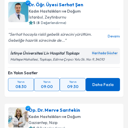
Dr. Öğr. Üyesi Serhat Şen
için bir takvim hazırlandığında e-posta ile
bilgilendireceğiz.
Kadın Hastalıkları ve Doğum
İstanbul
,
Zeytinburnu
E-posta Adresiniz
5
(
8
Değerlendirme)
Serhat hocayla riskli gebelik sürecini yürüttüm.
Devamı
Gebeliğe hazırlık sürecinde de...
Kişisel verilerimin işlenmesine ilişkin
Aydınlatma
İstinye Üniversitesi Liv Hospital Topkapı
Haritada Göster
Metni
'ni okudum ve kişisel verilerimin belirtilen
Maltepe Mahallesi, Topkapı, Edirne Çırpıcı Yolu Sk. No: 9, 34010
kapsamda işlenmesini kabul ediyorum.
En Yakın Saatler
Takvim Talebini Gönder
Yarın
Yarın
Yarın
Daha Fazla
08:30
09:00
09:30
Op. Dr. Merve Sarıtekin
Kadın Hastalıkları ve Doğum
Gaziantep
,
Nizip