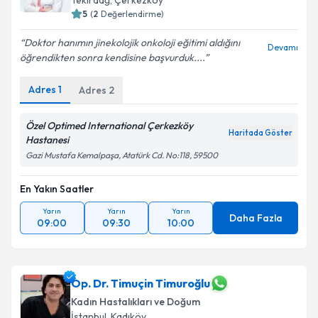
Tekirdağ
,
Çerkezköy
5
(
2
Değerlendirme)
Doktor hanımın jinekolojik onkoloji eğitimi aldığını
Devamı
öğrendikten sonra kendisine başvurduk....
Adres
1
Adres
2
Özel Optimed International Çerkezköy
Haritada Göster
Hastanesi
Gazi Mustafa Kemalpaşa, Atatürk Cd. No:118, 59500
En Yakın Saatler
Yarın
Yarın
Yarın
Daha Fazla
09:00
09:30
10:00
Op. Dr. Timuçin Timuroğlu
Kadın Hastalıkları ve Doğum
İstanbul
,
Kadıköy