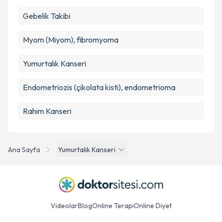
Gebelik Takibi
Myom (Miyom), fibromyoma
Yumurtalık Kanseri
Endometriozis (çikolata kisti), endometrioma
Rahim Kanseri
Ana Sayfa
Yumurtalik Kanseri
Videolar
Blog
Online Terapi
Online Diyet