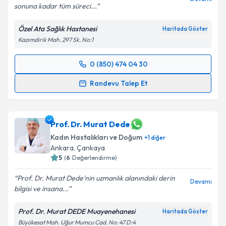
sonuna kadar tüm süreci...
Özel Ata Sağlık Hastanesi
Haritada Göster
Kazımdirik Mah. 297 Sk. No:1
0 (850) 474 04 30
Randevu Takvimi Talebi
Randevu Talep Et
Op. Dr. Onur Süleyman Aldemir
için randevu
takvimi talebi oluşturun. Size bu uzmandan randevu
almanız için bir takvim hazırlandığında e-posta ile
Prof. Dr. Murat Dede
bilgilendireceğiz.
Kadın Hastalıkları ve Doğum
+
1
diğer
Ankara
,
Çankaya
E-posta Adresiniz
5
(
6
Değerlendirme)
Prof. Dr. Murat Dede'nin uzmanlık alanındaki derin
Devamı
bilgisi ve insana...
Kişisel verilerimin işlenmesine ilişkin
Aydınlatma
Prof. Dr. Murat DEDE Muayenehanesi
Haritada Göster
Metni
'ni okudum ve kişisel verilerimin belirtilen
Büyükesat Mah. Uğur Mumcu Cad. No: 47 D:4
kapsamda işlenmesini kabul ediyorum.