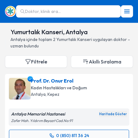
Doktor, klinik ara...
Yumurtalık Kanseri, Antalya
Antalya
içinde toplam
2
Yumurtalık Kanseri
uygulayan doktor -
uzman bulundu
Filtrele
Akıllı Sıralama
Prof. Dr. Onur Erol
Kadın Hastalıkları ve Doğum
Antalya
, Kepez
Antalya Memorial Hastanesi
Haritada Göster
Zafer Mah. Yıldırım Beyazıt Cad.No:91
0 (850) 811 36 24