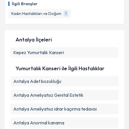
takvimi talebi oluşturun. Size bu uzmandan randevu
İlgili Branşlar
almanız için bir takvim hazırlandığında e-posta ile
bilgilendireceğiz.
Kadın Hastalıkları ve Doğum
1
E-posta Adresiniz
Antalya İlçeleri
Kepez
Yumurtalık Kanseri
Kişisel verilerimin işlenmesine ilişkin
Aydınlatma
Metni
'ni okudum ve kişisel verilerimin belirtilen
kapsamda işlenmesini kabul ediyorum.
Yumurtalık Kanseri ile İlgili Hastalıklar
Antalya Adet bozukluğu
Takvim Talebini Gönder
Antalya Ameliyatsız Genital Estetik
Antalya Ameliyatsız idrar kaçırma tedavisi
Antalya Anormal kanama