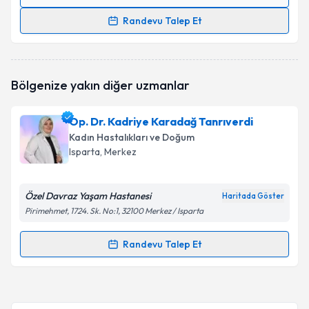
Randevu Takvimi Talebi
Randevu Talep Et
Prof. Dr. Onur Erol
için randevu takvimi talebi
oluşturun. Size bu uzmandan randevu almanız için bir
takvim hazırlandığında e-posta ile bilgilendireceğiz.
Bölgenize yakın diğer uzmanlar
E-posta Adresiniz
Op. Dr. Kadriye Karadağ Tanrıverdi
Kadın Hastalıkları ve Doğum
Isparta
, Merkez
Kişisel verilerimin işlenmesine ilişkin
Aydınlatma
Metni
'ni okudum ve kişisel verilerimin belirtilen
Özel Davraz Yaşam Hastanesi
Haritada Göster
kapsamda işlenmesini kabul ediyorum.
Pirimehmet, 1724. Sk. No:1, 32100 Merkez / Isparta
Takvim Talebini Gönder
Randevu Talep Et
Randevu Takvimi Talebi
Op. Dr. Kadriye Karadağ Tanrıverdi
için randevu