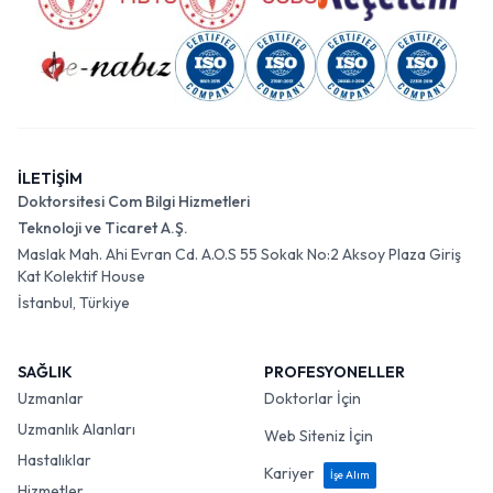
İLETİŞİM
Doktorsitesi Com Bilgi Hizmetleri
Teknoloji ve Ticaret A.Ş.
Maslak Mah. Ahi Evran Cd. A.O.S 55 Sokak No:2 Aksoy Plaza Giriş
Kat Kolektif House
İstanbul, Türkiye
SAĞLIK
PROFESYONELLER
Uzmanlar
Doktorlar İçin
Uzmanlık Alanları
Web Siteniz İçin
Hastalıklar
Kariyer
İşe Alım
Hizmetler