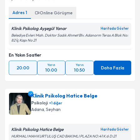
Adres
1
Online Görüşme
Klinik Psikolog Ayşegül Yanar
Haritada Göster
Belediye Evleri Mah. Doktor Sadık Ahmet Blv. Adanorm Teras A Blok No:
82 İç Kapı No 21
En Yakın Saatler
Yarın
Yarın
20:00
Daha Fazla
10:00
10:50
Klinik Psikolog Hatice Belge
Psikoloji
+
1
diğer
Adana
, Seyhan
Klinik Psikolog Hatice Belge
Haritada Göster
HURMALI MAH KURTULUŞ CAD BAKIMLI PLAZA NO:41 K:6 D:21