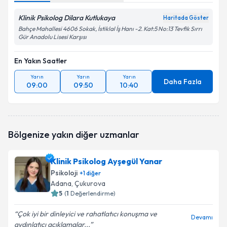
Klinik Psikolog Dilara Kutlukaya
Haritada Göster
Bahçe Mahallesi 4606 Sokak, İstiklal İş Hanı -2. Kat:5 No:13 Tevfik Sırrı
Gür Anadolu Lisesi Karşısı
En Yakın Saatler
Yarın
Yarın
Yarın
Daha Fazla
09:00
09:50
10:40
Bölgenize yakın diğer uzmanlar
Klinik Psikolog Ayşegül Yanar
Psikoloji
+
1
diğer
Adana
, Çukurova
5
(
1
Değerlendirme)
Çok iyi bir dinleyici ve rahatlatıcı konuşma ve
Devamı
aydınlatıcı açıklamalar...