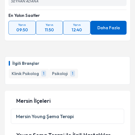
SEYHAN ADANA
En Yakın Saatler
Yarın
Yarın
Yarın
Daha Fazla
09:50
11:50
12:40
İlgili Branşlar
Klinik Psikolog
Psikoloji
1
1
Mersin İlçeleri
Mersin
Young Şema Terapi