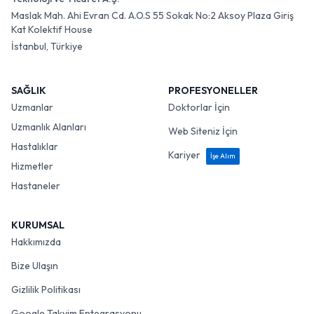
Maslak Mah. Ahi Evran Cd. A.O.S 55 Sokak No:2 Aksoy Plaza Giriş
Kat Kolektif House
İstanbul, Türkiye
SAĞLIK
PROFESYONELLER
Uzmanlar
Doktorlar İçin
Uzmanlık Alanları
Web Siteniz İçin
Hastalıklar
Kariyer
İşe Alım
Hizmetler
Hastaneler
KURUMSAL
Hakkımızda
Bize Ulaşın
Gizlilik Politikası
Google Takvim Entegrasyonu