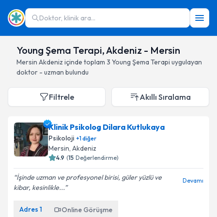
Doktor, klinik ara...
Young Şema Terapi, Akdeniz - Mersin
Mersin
Akdeniz
içinde toplam
3
Young Şema Terapi
uygulayan
doktor - uzman bulundu
Filtrele
Akıllı Sıralama
Klinik Psikolog Dilara Kutlukaya
Psikoloji
+
1
diğer
Mersin
, Akdeniz
4.9
(
15
Değerlendirme)
İşinde uzman ve profesyonel birisi, güler yüzlü ve
Devamı
kibar, kesinlikle...
Adres
1
Online Görüşme