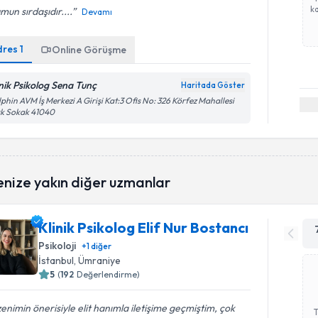
ka
mun sırdaşıdır....
Devamı
dres
1
Online Görüşme
inik Psikolog Sena Tunç
Haritada Göster
phin AVM İş Merkezi A Girişi Kat:3 Ofis No: 326 Körfez Mahallesi
rk Sokak 41040
enize yakın diğer uzmanlar
Klinik Psikolog Elif Nur Bostancı
Psikoloji
+
1
diğer
İstanbul
, Ümraniye
5
(
192
Değerlendirme)
enimin önerisiyle elit hanımla iletişime geçmiştim, çok