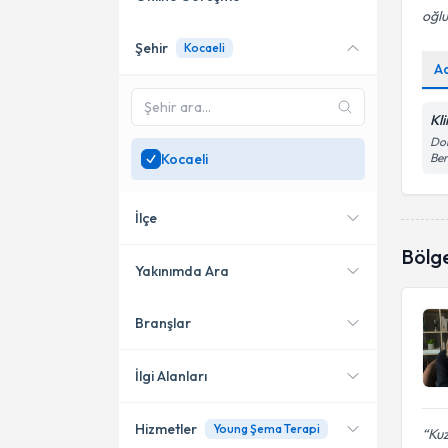
oğlu
Şehir
Kocaeli
Online danışmanlık sunan
A
uzmanları göster
Sadece
Kocaeli
bölgesinde
Kl
uzman ara
Dol
Kocaeli
Be
İlçe
Bölg
Yakınımda Ara
Branşlar
Konumuma yakın uzmanları
İzmit
göster
İlgi Alanları
Hizmetler
Young Şema Terapi
Klinik Psikolog
Kuz