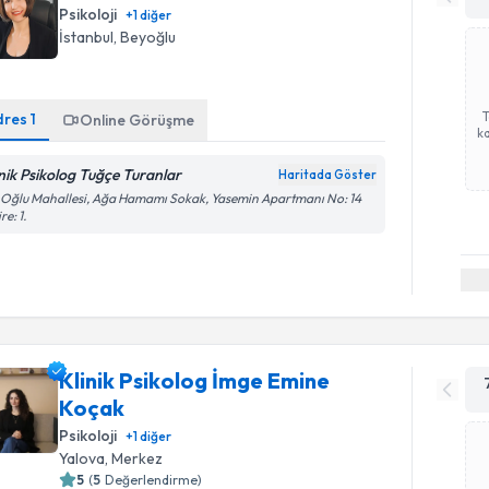
Psikoloji
+
1
diğer
İstanbul
, Beyoğlu
dres
1
Online Görüşme
ka
inik Psikolog Tuğçe Turanlar
Haritada Göster
 Oğlu Mahallesi, Ağa Hamamı Sokak, Yasemin Apartmanı No: 14
re: 1.
Klinik Psikolog İmge Emine
Koçak
Psikoloji
+
1
diğer
Yalova
, Merkez
5
(
5
Değerlendirme)