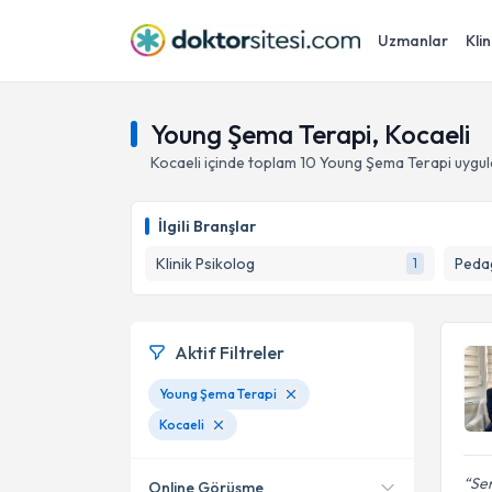
Uzmanlar
Klin
Young Şema Terapi, Kocaeli
Kocaeli
içinde toplam
10
Young Şema Terapi
uygul
İlgili Branşlar
Klinik Psikolog
Peda
1
Aktif Filtreler
Young Şema Terapi
Kocaeli
Sen
Online Görüşme