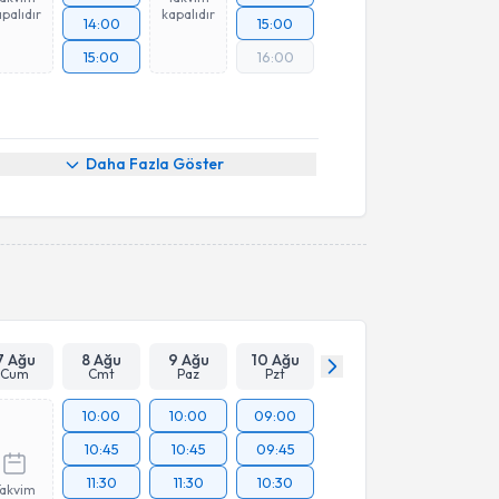
palıdır
kapalıdır
14:00
15:00
15:00
16:00
Daha Fazla Göster
7 Ağu
8 Ağu
9 Ağu
10 Ağu
Cum
Cmt
Paz
Pzt
10:00
10:00
09:00
10:45
10:45
09:45
11:30
11:30
10:30
Takvim