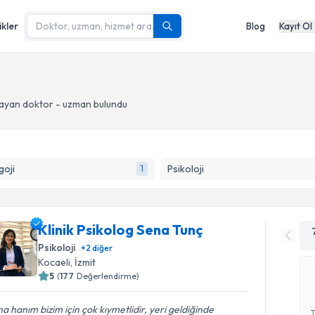
ikler
Blog
Kayıt Ol
ayan doktor - uzman bulundu
goji
Psikoloji
1
Klinik Psikolog Sena Tunç
Psikoloji
+
2
diğer
Kocaeli
, İzmit
5
(
177
Değerlendirme)
a hanım bizim için çok kıymetlidir, yeri geldiğinde