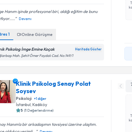
ka
e Hanım işinde profesyonel biri, aldığı eğitim de bunu
lıyor.....
Devamı
dres
1
Online Görüşme
inik Psikolog İmge Emine Koçak
Haritada Göster
larbaşı Mah. Şehit Ömer Faydalı Cad. No:149/1
Klinik Psikolog Senay Polat
Soysev
Psikoloji
+
1
diğer
İstanbul
, Kadıköy
5
(
1
Değerlendirme)
ka
ay Hanım'a bir arkadaşımın tavsiyesi üzerine ulaştım.
e oldukça verimli...
Devamı