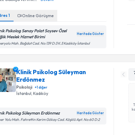
dres
1
Online Görüşme
inik Psikolog Senay Polat Soysev Özel
Haritada Göster
ğlık Meslek Hizmet Birimi
eryolu Mah. Bağdat Cad. No:139 D:3 K:3 Kadıköy İstanbul
Klinik Psikolog Süleyman
Erdönmez
Psikoloji
+
1
diğer
İstanbul
, Kadıköy
ka
inik Psikolog Süleyman Erdönmez
Haritada Göster
er Yolu Mah. Fahrettin Kerim Gökay Cad. Köşklü Apt. No:60 D:2