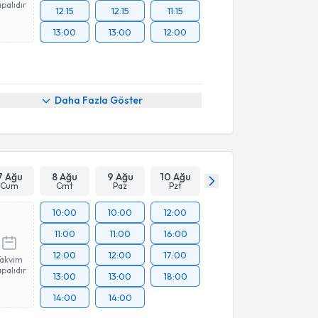
palıdır
12:15
12:15
11:15
13:00
13:00
12:00
Daha Fazla Göster
7 Ağu
8 Ağu
9 Ağu
10 Ağu
Cum
Cmt
Paz
Pzt
10:00
10:00
12:00
11:00
11:00
16:00
12:00
12:00
17:00
Takvim
palıdır
13:00
13:00
18:00
14:00
14:00