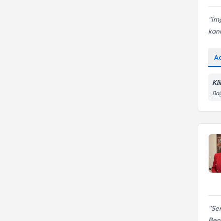
İmg
kanıt
A
Kl
Bağ
Sen
Benc