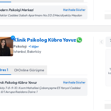
dern Psikoloji Merkezi
Haritada Göster
aklar Caddesi Sabah Apartmanı No:3 D:3 Mecidiyeköy Meydan
Klinik Psikolog Kübra Yavuz
Psikoloji
+
1
diğer
İstanbul
, Bakırköy
dres
1
Online Görüşme
ka
inik Psikolog Kübra Yavuz
Haritada Göster
köy 7-8-9-10. Kısım Mahallesi Çobançeşme E5 Yanyol Caddesi
 8/1 Avrupa Rezidans Daire: 1