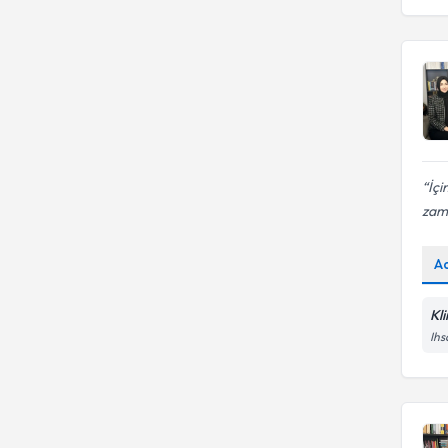
İçi
zama
A
Kl
Ihs