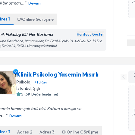
ka
ili bir uzman...
Devamı
dres
1
Online Görüşme
inik Psikolog Elif Nur Bostancı
Haritada Göster
upa Residence, Yamanevler, Dr. Fazıl Küçük Cd. A2 Blok No:10 D:6.
, Daire 24, 34764 Ümraniye/İstanbul
Klinik Psikolog Yasemin Mısırlı
Psikoloji
+
1
diğer
İstanbul
, Şişli
5
(
59
Değerlendirme)
emin hanım çok tatlı biri. Kafam o karışık ve
ka
...
Devamı
dres
1
Adres
2
Adres
3
Online Görüşme