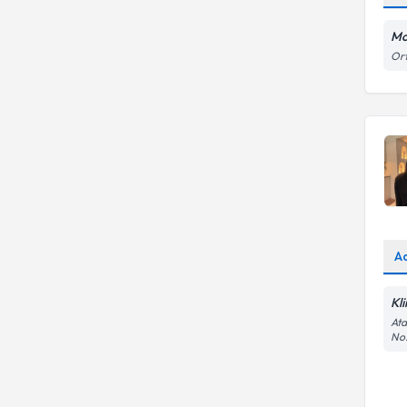
Ayrılma Kaygısı
Mo
Ort
A
Kl
Ata
No: