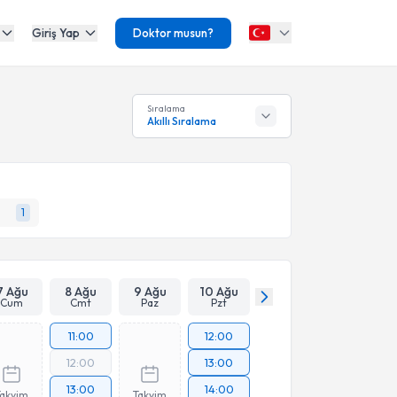
Giriş Yap
Doktor musun?
Sıralama
Akıllı Sıralama
1
7 Ağu
8 Ağu
9 Ağu
10 Ağu
Cum
Cmt
Paz
Pzt
11:00
12:00
12:00
13:00
13:00
14:00
Takvim
Takvim