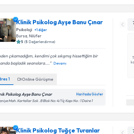
Klinik Psikolog Ayşe Banu Çınar
Psikoloji
+
1
diğer
Bursa
, Nilüfer
5
(
5
Değerlendirme)
nden çıkamadığım, kendimi çok sıkışmış hissettiğim bir
ka
nda başladık seanslara....
Devamı
dres
1
Online Görüşme
inik Psikolog Ayşe Banu Çınar
Haritada Göster
aniye Mah. Kartallar Sok . B Blok No: 4/1 İç Kapı No : 1 Daire 1
Klinik Psikolog Tuğçe Turanlar