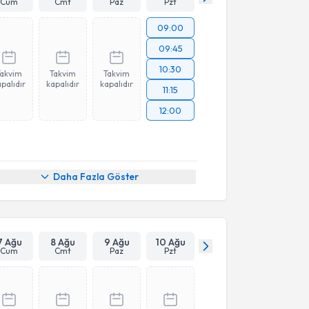
Cum
Cmt
Paz
Pzt
09:00
09:45
10:30
Takvim
Takvim
Takvim
palıdır
kapalıdır
kapalıdır
11:15
12:00
Daha Fazla Göster
7 Ağu
8 Ağu
9 Ağu
10 Ağu
Cum
Cmt
Paz
Pzt