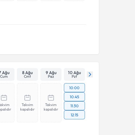
7 Ağu
8 Ağu
9 Ağu
10 Ağu
Cum
Cmt
Paz
Pzt
10:00
10:45
Takvim
Takvim
Takvim
11:30
palıdır
kapalıdır
kapalıdır
12:15