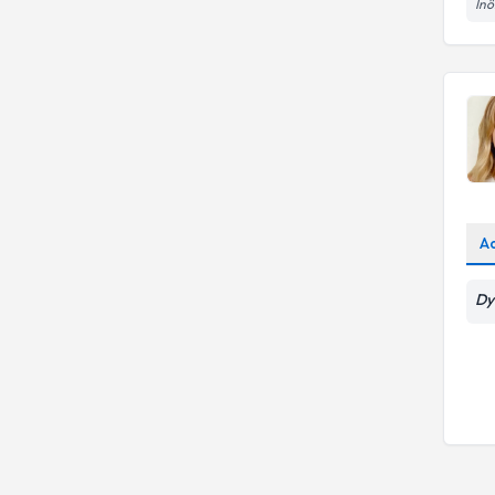
İnö
A
Dy