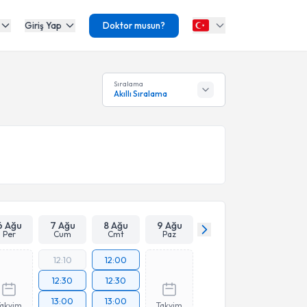
Giriş Yap
Doktor musun?
Sıralama
Akıllı Sıralama
6 Ağu
7 Ağu
8 Ağu
9 Ağu
Per
Cum
Cmt
Paz
12:10
12:00
12:30
12:30
13:00
13:00
Takvim
Takvim