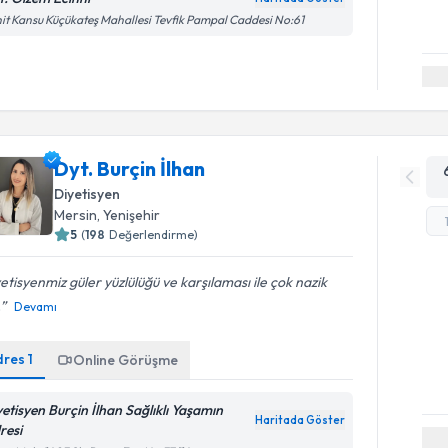
it Kansu Küçükateş Mahallesi Tevfik Pampal Caddesi No:61
Dyt. Burçin İlhan
Diyetisyen
Mersin
, Yenişehir
5
(
198
Değerlendirme)
etisyenmiz güler yüzlülüğü ve karşılaması ile çok nazik
.
Devamı
dres
1
Online Görüşme
yetisyen Burçin İlhan Sağlıklı Yaşamın
Haritada Göster
resi