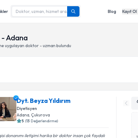
ikler
Blog
Kayıt Ol
a - Adana
nme
uygulayan doktor - uzman bulundu
Dyt. Beyza Yıldırım
Diyetisyen
Adana
, Çukurova
5
(
13
Değerlendirme)
gisi donanımı iletişimi harika bir doktor insan çok faydalı