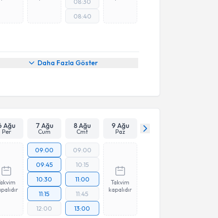
08:30
08:40
Daha Fazla Göster
6 Ağu
7 Ağu
8 Ağu
9 Ağu
Per
Cum
Cmt
Paz
09:00
09:00
09:45
10:15
10:30
11:00
Takvim
Takvim
palıdır
kapalıdır
11:15
11:45
12:00
13:00