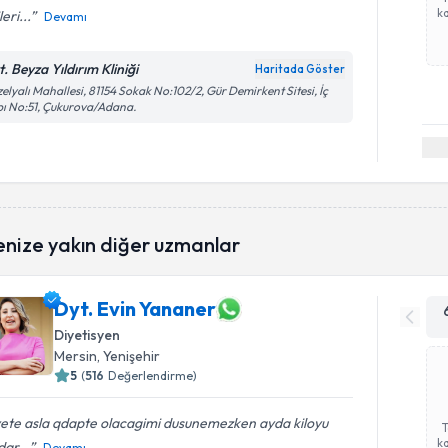
ka
leri...
Devamı
. Beyza Yıldırım Kliniği
Haritada Göster
elyalı Mahallesi, 81154 Sokak No:102/2, Gür Demirkent Sitesi, İç
ı No:51, Çukurova/Adana.
enize yakın diğer uzmanlar
Dyt. Evin Yananer
Diyetisyen
Mersin
, Yenişehir
5
(
516
Değerlendirme)
yete asla qdapte olacagimi dusunemezken ayda kiloyu
ka
qr...
Devamı