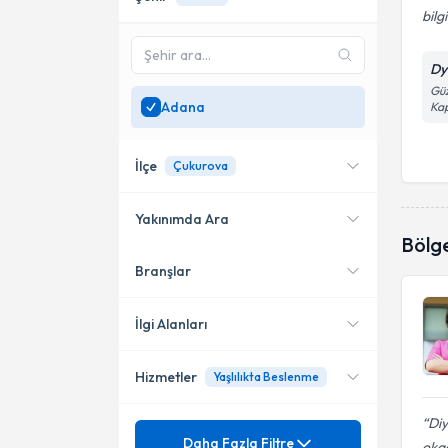
bilgi
Dyt
Güz
Adana
Kap
İlçe
Çukurova
Yakınımda Ara
Bölg
Branşlar
Konumuma yakın uzmanları
Çukurova
göster
İlgi Alanları
Hizmetler
Yaşlılıkta Beslenme
Diyetisyen
Di
Mezuniyet
Ağırlık Yönetimi
Daha Fazla Filtre
okad