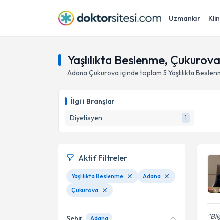
Uzmanlar
Klin
Yaşlılıkta Beslenme, Çukurov
Adana
Çukurova
içinde toplam
5
Yaşlılıkta Besle
İlgili Branşlar
Diyetisyen
1
Aktif Filtreler
Yaşlılıkta Beslenme
Adana
Çukurova
Bil
Şehir
Adana