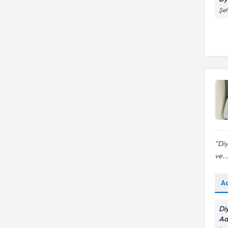
Şeh
Diy
ve..
A
Di
Ad