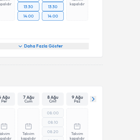
palıdır
kapalıdır
13:30
13:30
14:00
14:00
Daha Fazla Göster
6 Ağu
7 Ağu
8 Ağu
9 Ağu
Per
Cum
Cmt
Paz
08:00
08:10
08:20
Takvim
Takvim
Takvim
palıdır
kapalıdır
kapalıdır