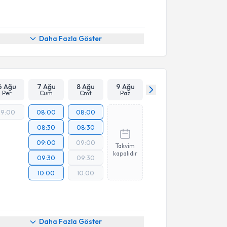
Daha Fazla Göster
6 Ağu
7 Ağu
8 Ağu
9 Ağu
Per
Cum
Cmt
Paz
19:00
08:00
08:00
08:30
08:30
09:00
09:00
Takvim
kapalıdır
09:30
09:30
10:00
10:00
Daha Fazla Göster