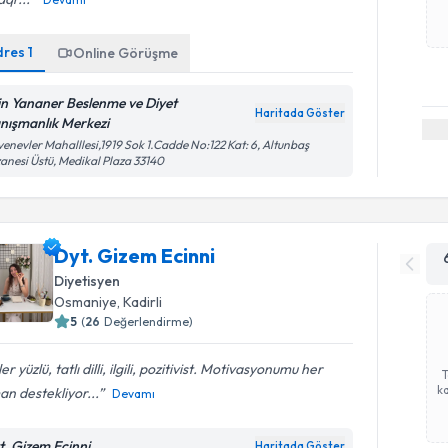
dres
1
Online Görüşme
in Yananer Beslenme ve Diyet
Haritada Göster
nışmanlık Merkezi
enevler Mahalllesi,1919 Sok 1.Cadde No:122 Kat: 6, Altunbaş
anesi Üstü, Medikal Plaza 33140
Dyt. Gizem Ecinni
Diyetisyen
Osmaniye
, Kadirli
5
(
26
Değerlendirme)
er yüzlü, tatlı dilli, ilgili, pozitivist. Motivasyonumu her
ka
n destekliyor...
Devamı
t. Gizem Ecinni
Haritada Göster