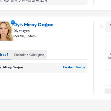
nü Mah. 1403 Sk. Pozcu Evo No:37/14
Dyt. Miray Doğan
Diyetisyen
Mersin
, Erdemli
dres
1
Online Görüşme
ka
t. Miray Doğan
Haritada Göster