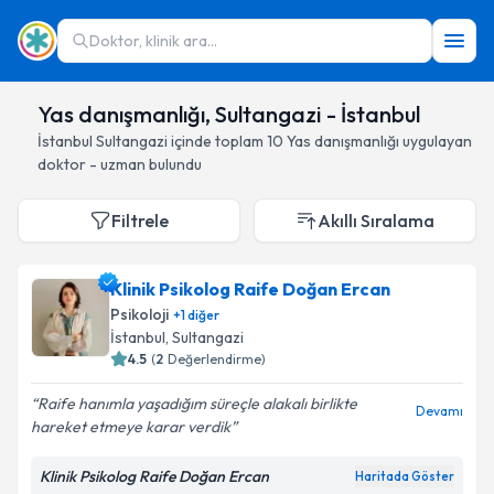
Doktor, klinik ara...
Yas danışmanlığı, Sultangazi - İstanbul
İstanbul
Sultangazi
içinde toplam
10
Yas danışmanlığı
uygulayan
doktor - uzman bulundu
Filtrele
Akıllı Sıralama
Klinik Psikolog Raife Doğan Ercan
Psikoloji
+
1
diğer
İstanbul
, Sultangazi
4.5
(
2
Değerlendirme)
Raife hanımla yaşadığım süreçle alakalı birlikte
Devamı
hareket etmeye karar verdik
Klinik Psikolog Raife Doğan Ercan
Haritada Göster