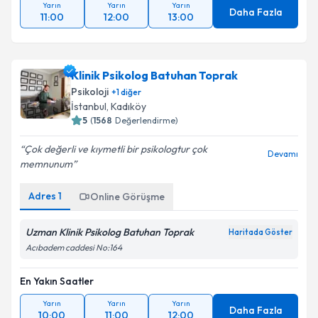
Yarın
Yarın
Yarın
Daha Fazla
11:00
12:00
13:00
Klinik Psikolog Batuhan Toprak
Psikoloji
+
1
diğer
İstanbul
, Kadıköy
5
(
1568
Değerlendirme)
Çok değerli ve kıymetli bir psikologtur çok
Devamı
memnunum
Adres
1
Online Görüşme
Uzman Klinik Psikolog Batuhan Toprak
Haritada Göster
Acıbadem caddesi No:164
En Yakın Saatler
Yarın
Yarın
Yarın
Daha Fazla
10:00
11:00
12:00