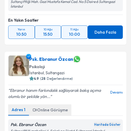
Sultançiftliği Mah. Gazi Mustafa Kemal Cad. No:5 Daire:6 Sultangazi
İstanbul
En Yakın Saatler
Yarın
10 Ağu
11 Ağu
Daha Fazla
10:50
15:50
10:00
Psk. Ebranur Özcan
Psikoloji
İstanbul
, Sultangazi
4.9
(
28
Değerlendirme)
Ebranur hanım farkındalık sağlayarak bakış açıma
Devamı
olumlu bir şekilde yön...
Adres
1
Online Görüşme
Psk. Ebranur Özcan
Haritada Göster
Sultançiftliği mahallesi 4. Sokak no:1 kat:6 Sultangazi İstanbul