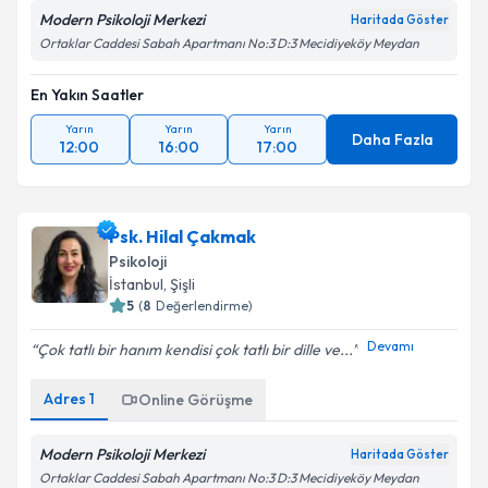
Modern Psikoloji Merkezi
Haritada Göster
Ortaklar Caddesi Sabah Apartmanı No:3 D:3 Mecidiyeköy Meydan
En Yakın Saatler
Yarın
Yarın
Yarın
Daha Fazla
12:00
16:00
17:00
Psk. Hilal Çakmak
Psikoloji
İstanbul
, Şişli
5
(
8
Değerlendirme)
Devamı
Çok tatlı bir hanım kendisi çok tatlı bir dille ve...
Adres
1
Online Görüşme
Modern Psikoloji Merkezi
Haritada Göster
Ortaklar Caddesi Sabah Apartmanı No:3 D:3 Mecidiyeköy Meydan