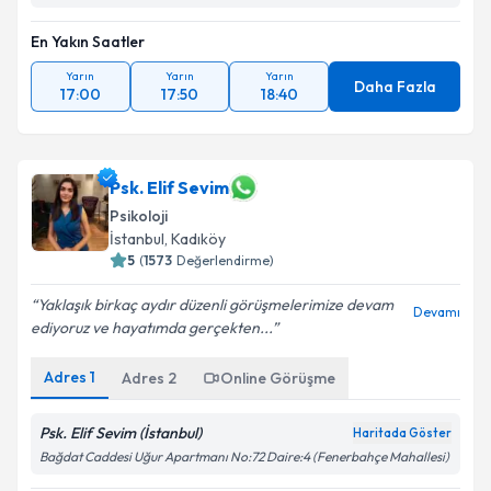
En Yakın Saatler
Yarın
Yarın
Yarın
Daha Fazla
17:00
17:50
18:40
Psk. Elif Sevim
Psikoloji
İstanbul
, Kadıköy
5
(
1573
Değerlendirme)
Yaklaşık birkaç aydır düzenli görüşmelerimize devam
Devamı
ediyoruz ve hayatımda gerçekten...
Adres
1
Adres
2
Online Görüşme
Psk. Elif Sevim (İstanbul)
Haritada Göster
Bağdat Caddesi Uğur Apartmanı No:72 Daire:4 (Fenerbahçe Mahallesi)