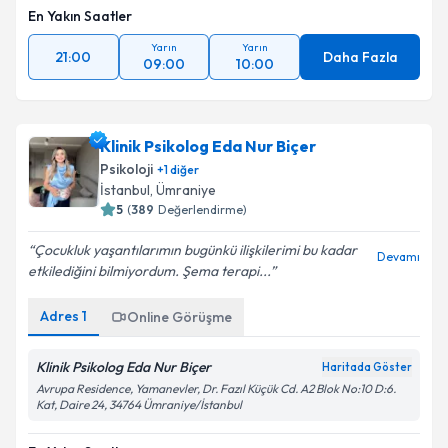
En Yakın Saatler
Yarın
Yarın
21:00
Daha Fazla
09:00
10:00
Klinik Psikolog Eda Nur Biçer
Psikoloji
+
1
diğer
İstanbul
, Ümraniye
5
(
389
Değerlendirme)
Çocukluk yaşantılarımın bugünkü ilişkilerimi bu kadar
Devamı
etkilediğini bilmiyordum. Şema terapi...
Adres
1
Online Görüşme
Klinik Psikolog Eda Nur Biçer
Haritada Göster
Avrupa Residence, Yamanevler, Dr. Fazıl Küçük Cd. A2 Blok No:10 D:6.
Kat, Daire 24, 34764 Ümraniye/İstanbul