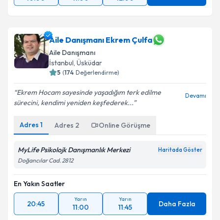
Aile Danışmanı Ekrem Çulfa
Aile Danışmanı
İstanbul
, Üsküdar
5
(
174
Değerlendirme)
Ekrem Hocam sayesinde yaşadığım terk edilme
Devamı
sürecini, kendimi yeniden keşfederek...
Adres
1
Adres
2
Online Görüşme
MyLife Psikolojk Danışmanlık Merkezi
Haritada Göster
Doğancılar Cad. 2812
En Yakın Saatler
Yarın
Yarın
20:45
Daha Fazla
11:00
11:45