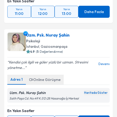
En Yakın Saatler
Yarın
Yarın
Yarın
Daha Fazla
11:00
12:00
13:00
Uzm. Psk. Nuray Şahin
Psikoloji
İstanbul
, Gaziosmanpaşa
4.9
(
5
Değerlendirme)
Kendisi çok ilgili ve güler yüzlü bir uzman. Stresimi
Devamı
yönetme...
Adres
1
Online Görüşme
Uzm. Psk. Nuray Şahin
Haritada Göster
Salih Paşa Cd. No:49 K:3 D:28 Hasanağa İş Merkezi
En Yakın Saatler