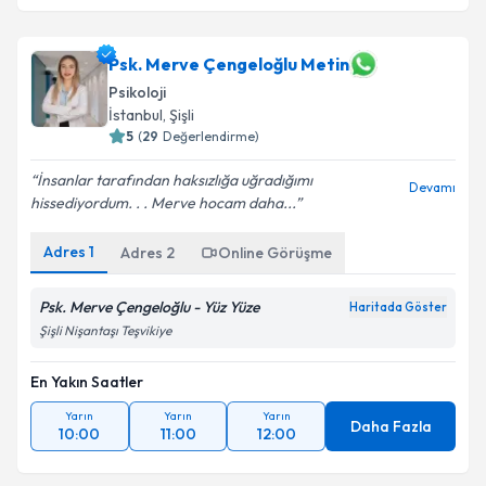
Psk. Merve Çengeloğlu Metin
Psikoloji
İstanbul
, Şişli
5
(
29
Değerlendirme)
İnsanlar tarafından haksızlığa uğradığımı
Devamı
hissediyordum. . . Merve hocam daha...
Adres
1
Adres
2
Online Görüşme
Psk. Merve Çengeloğlu - Yüz Yüze
Haritada Göster
Şişli Nişantaşı Teşvikiye
En Yakın Saatler
Yarın
Yarın
Yarın
Daha Fazla
10:00
11:00
12:00