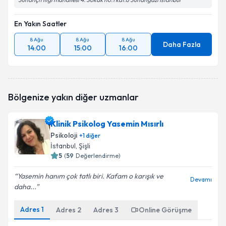
En Yakın Saatler
8 Ağu
8 Ağu
8 Ağu
Daha Fazla
14:00
15:00
16:00
Bölgenize yakın diğer uzmanlar
Klinik Psikolog Yasemin Mısırlı
Psikoloji
+
1
diğer
İstanbul
, Şişli
5
(
59
Değerlendirme)
Yasemin hanım çok tatlı biri. Kafam o karışık ve
Devamı
daha...
Adres
1
Adres
2
Adres
3
Online Görüşme