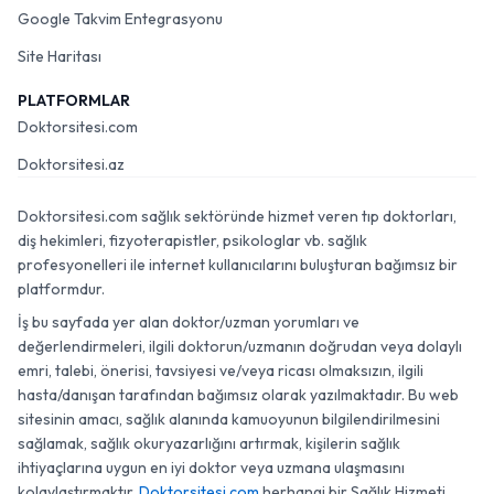
Google Takvim Entegrasyonu
Site Haritası
PLATFORMLAR
Doktorsitesi.com
Doktorsitesi.az
Doktorsitesi.com sağlık sektöründe hizmet veren tıp doktorları,
diş hekimleri, fizyoterapistler, psikologlar vb. sağlık
profesyonelleri ile internet kullanıcılarını buluşturan bağımsız bir
platformdur.
İş bu sayfada yer alan doktor/uzman yorumları ve
değerlendirmeleri, ilgili doktorun/uzmanın doğrudan veya dolaylı
emri, talebi, önerisi, tavsiyesi ve/veya ricası olmaksızın, ilgili
hasta/danışan tarafından bağımsız olarak yazılmaktadır. Bu web
sitesinin amacı, sağlık alanında kamuoyunun bilgilendirilmesini
sağlamak, sağlık okuryazarlığını artırmak, kişilerin sağlık
ihtiyaçlarına uygun en iyi doktor veya uzmana ulaşmasını
kolaylaştırmaktır.
Doktorsitesi.com
herhangi bir Sağlık Hizmeti