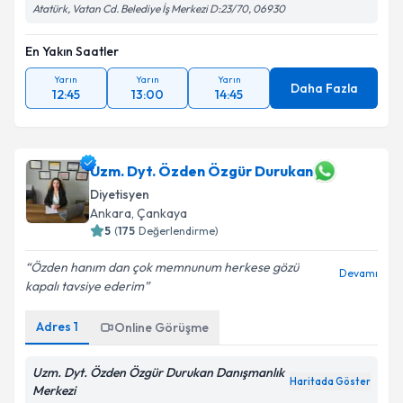
Atatürk, Vatan Cd. Belediye İş Merkezi D:23/70, 06930
En Yakın Saatler
Yarın
Yarın
Yarın
Daha Fazla
12:45
13:00
14:45
Uzm. Dyt. Özden Özgür Durukan
Diyetisyen
Ankara
, Çankaya
5
(
175
Değerlendirme)
Özden hanım dan çok memnunum herkese gözü
Devamı
kapalı tavsiye ederim
Adres
1
Online Görüşme
Uzm. Dyt. Özden Özgür Durukan Danışmanlık
Haritada Göster
Merkezi