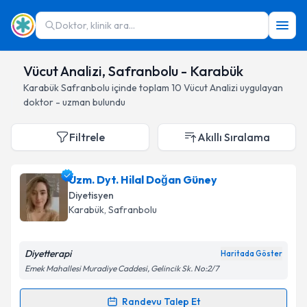
Doktor, klinik ara...
Vücut Analizi, Safranbolu - Karabük
Karabük
Safranbolu
içinde toplam
10
Vücut Analizi
uygulayan
doktor - uzman bulundu
Filtrele
Akıllı Sıralama
Uzm. Dyt. Hilal Doğan Güney
Diyetisyen
Karabük
, Safranbolu
Diyetterapi
Haritada Göster
Emek Mahallesi Muradiye Caddesi, Gelincik Sk. No:2/7
Randevu Talep Et