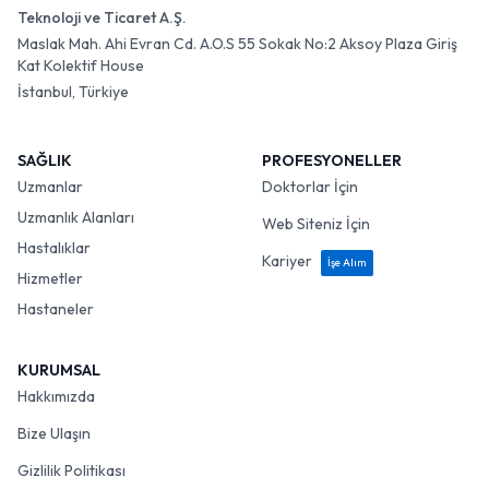
Teknoloji ve Ticaret A.Ş.
Maslak Mah. Ahi Evran Cd. A.O.S 55 Sokak No:2 Aksoy Plaza Giriş
Kat Kolektif House
İstanbul, Türkiye
SAĞLIK
PROFESYONELLER
Uzmanlar
Doktorlar İçin
Uzmanlık Alanları
Web Siteniz İçin
Hastalıklar
Kariyer
İşe Alım
Hizmetler
Hastaneler
KURUMSAL
Hakkımızda
Bize Ulaşın
Gizlilik Politikası