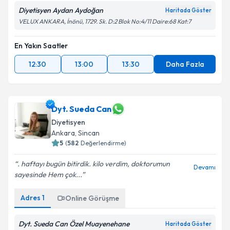
Diyetisyen Aydan Aydoğan
Haritada Göster
VELUX ANKARA, İnönü, 1729. Sk. D:2 Blok No:4/11 Daire:68 Kat:7
En Yakın Saatler
12:30
13:00
13:30
Daha Fazla
Dyt. Sueda Can
Diyetisyen
Ankara
, Sincan
5
(
582
Değerlendirme)
. haftayı bugün bitirdik. kilo verdim, doktorumun
Devamı
sayesinde Hem çok...
Adres
1
Online Görüşme
Dyt. Sueda Can Özel Muayenehane
Haritada Göster