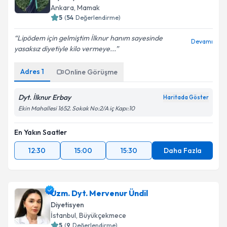
Ankara
, Mamak
5
(
54
Değerlendirme)
Lipödem için gelmiştim İlknur hanım sayesinde
Devamı
yasaksız diyetiyle kilo vermeye...
Adres
1
Online Görüşme
Dyt. İlknur Erbay
Haritada Göster
Ekin Mahallesi 1652. Sokak No:2/A iç Kapı:10
En Yakın Saatler
12:30
15:00
15:30
Daha Fazla
Uzm. Dyt. Mervenur Ündil
Diyetisyen
İstanbul
, Büyükçekmece
5
(
9
Değerlendirme)