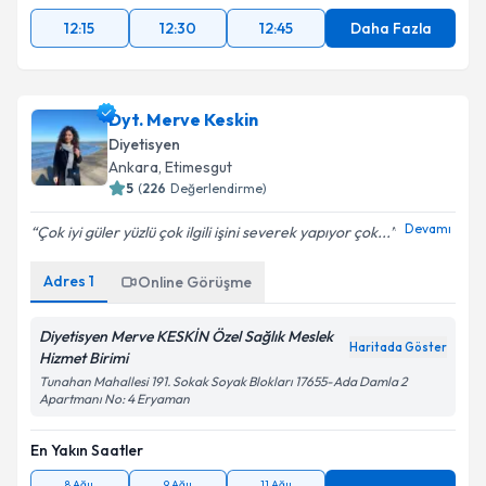
12:15
12:30
12:45
Daha Fazla
Dyt. Merve Keskin
Diyetisyen
Ankara
, Etimesgut
5
(
226
Değerlendirme)
Devamı
Çok iyi güler yüzlü çok ilgili işini severek yapıyor çok...
Adres
1
Online Görüşme
Diyetisyen Merve KESKİN Özel Sağlık Meslek
Haritada Göster
Hizmet Birimi
Tunahan Mahallesi 191. Sokak Soyak Blokları 17655-Ada Damla 2
Apartmanı No: 4 Eryaman
En Yakın Saatler
8 Ağu
9 Ağu
11 Ağu