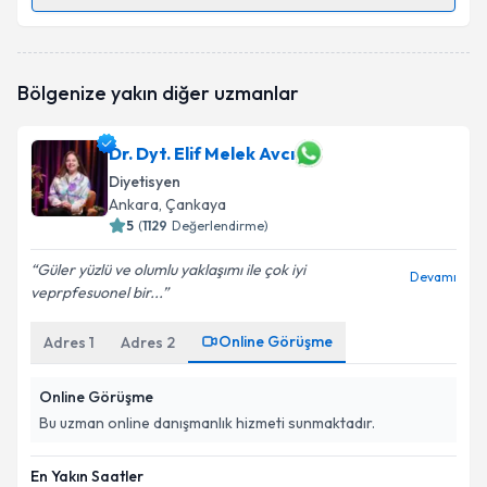
Randevu Takvimi Talebi
Uzm. Dyt. Hilal Doğan Güney
için randevu takvimi
Bölgenize yakın diğer uzmanlar
talebi oluşturun. Size bu uzmandan randevu almanız
için bir takvim hazırlandığında e-posta ile
bilgilendireceğiz.
Dr. Dyt. Elif Melek Avcı
Diyetisyen
E-posta Adresiniz
Ankara
, Çankaya
5
(
1129
Değerlendirme)
Güler yüzlü ve olumlu yaklaşımı ile çok iyi
Devamı
Kişisel verilerimin işlenmesine ilişkin
Aydınlatma
veprpfesuonel bir...
Metni
'ni okudum ve kişisel verilerimin belirtilen
kapsamda işlenmesini kabul ediyorum.
Online Görüşme
Adres
1
Adres
2
Online Görüşme
Takvim Talebini Gönder
Bu uzman online danışmanlık hizmeti sunmaktadır.
En Yakın Saatler