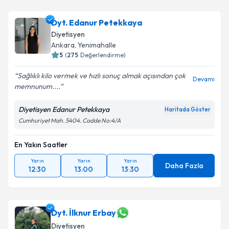
Dyt. Edanur Petekkaya
Diyetisyen
Ankara
, Yenimahalle
5
(
275
Değerlendirme)
Sağlıklı kilo vermek ve hızlı sonuç almak açısından çok
Devamı
memnunum....
Diyetisyen Edanur Petekkaya
Haritada Göster
Cumhuriyet Mah. 5404. Cadde No:4/A
En Yakın Saatler
Yarın
Yarın
Yarın
Daha Fazla
12:30
13:00
13:30
Dyt. İlknur Erbay
Diyetisyen