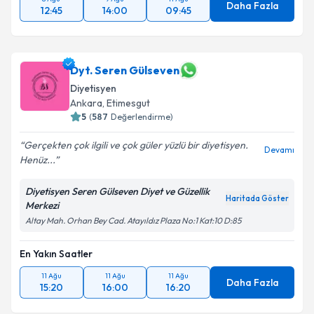
Daha Fazla
12:45
14:00
09:45
Dyt. Seren Gülseven
Diyetisyen
Ankara
, Etimesgut
5
(
587
Değerlendirme)
Gerçekten çok ilgili ve çok güler yüzlü bir diyetisyen.
Devamı
Henüz...
Diyetisyen Seren Gülseven Diyet ve Güzellik
Haritada Göster
Merkezi
Altay Mah. Orhan Bey Cad. Atayıldız Plaza No:1 Kat:10 D:85
En Yakın Saatler
11 Ağu
11 Ağu
11 Ağu
Daha Fazla
15:20
16:00
16:20