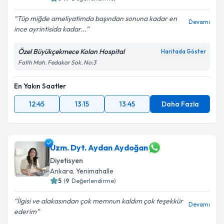
Tüp miğde ameliyatimda başından sonuna kadar en
Devamı
ince ayrintisida kadar...
Özel Büyükçekmece Kolan Hospital
Haritada Göster
Fatih Mah. Fedakar Sok. No:3
En Yakın Saatler
12:45
13:15
13:45
Daha Fazla
Uzm. Dyt. Aydan Aydoğan
Diyetisyen
Ankara
, Yenimahalle
5
(
9
Değerlendirme)
İlgisi ve alakasından çok memnun kaldım çok teşekkür
Devamı
ederim