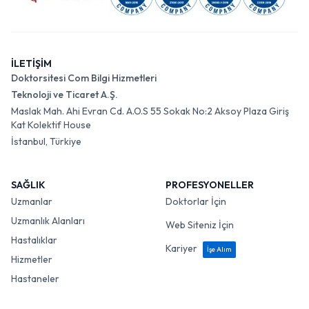
İLETİŞİM
Doktorsitesi Com Bilgi Hizmetleri
Teknoloji ve Ticaret A.Ş.
Maslak Mah. Ahi Evran Cd. A.O.S 55 Sokak No:2 Aksoy Plaza Giriş
Kat Kolektif House
İstanbul, Türkiye
SAĞLIK
PROFESYONELLER
Uzmanlar
Doktorlar İçin
Uzmanlık Alanları
Web Siteniz İçin
Hastalıklar
Kariyer
İşe Alım
Hizmetler
Hastaneler