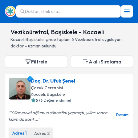
Doktor, klinik ara...
Vezikoüretral, Başiskele - Kocaeli
Kocaeli
Başiskele
içinde toplam
6
Vezikoüretral
uygulayan
doktor - uzman bulundu
Filtrele
Akıllı Sıralama
Doç. Dr. Ufuk Şenel
Çocuk Cerrahisi
Kocaeli
, Başiskele
5
(
3
Değerlendirme)
Yıllar evvel oğlumun sünnetini yapmıştı, yıllar sonra
Devamı
kızım da kasık...
Adres
1
Adres
2