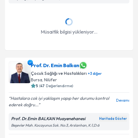
Takvim Talebini Gönder
Müsaitlik bilgisi yükleniyor...
Prof. Dr. Emin Balkan
Çocuk Sağlığı ve Hastalıkları
+
3
diğer
Bursa
, Nilüfer
5
(
47
Değerlendirme)
Hastalara cok iyi yaklaşım yapıp her durumu kontrol
Devamı
ederek doğru...
Prof. Dr.Emin BALKAN Muayenehanesi
Haritada Göster
Beşevler Mah. Kocayunus Sok. No:3, Arslanhan, K:1,D:6