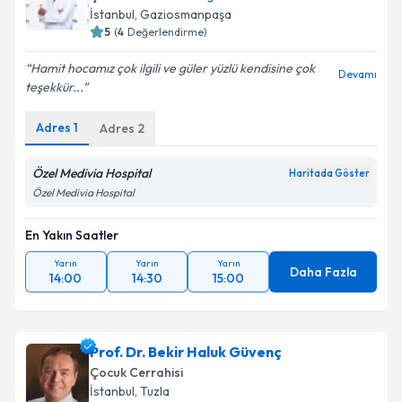
E-posta Adresiniz
İstanbul
, Gaziosmanpaşa
5
(
4
Değerlendirme)
Hamit hocamız çok ilgili ve güler yüzlü kendisine çok
Devamı
teşekkür...
Kişisel verilerimin işlenmesine ilişkin
Aydınlatma
Metni
'ni okudum ve kişisel verilerimin belirtilen
Adres
1
Adres
2
kapsamda işlenmesini kabul ediyorum.
Özel Medivia Hospital
Haritada Göster
Takvim Talebini Gönder
Özel Medivia Hospital
En Yakın Saatler
Yarın
Yarın
Yarın
Daha Fazla
14:00
14:30
15:00
Prof. Dr. Bekir Haluk Güvenç
Çocuk Cerrahisi
İstanbul
, Tuzla