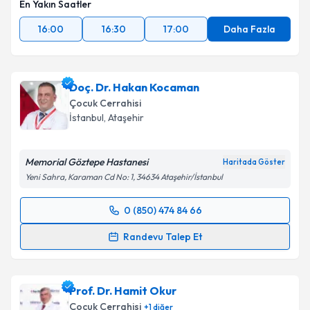
En Yakın Saatler
16:00
16:30
17:00
Daha Fazla
Doç. Dr. Hakan Kocaman
Çocuk Cerrahisi
İstanbul
, Ataşehir
Memorial Göztepe Hastanesi
Haritada Göster
Yeni Sahra, Karaman Cd No: 1, 34634 Ataşehir/İstanbul
0 (850) 474 84 66
Randevu Takvimi Talebi
Randevu Talep Et
Doç. Dr. Hakan Kocaman
için randevu takvimi talebi
oluşturun. Size bu uzmandan randevu almanız için bir
Prof. Dr. Hamit Okur
takvim hazırlandığında e-posta ile bilgilendireceğiz.
Çocuk Cerrahisi
+
1
diğer