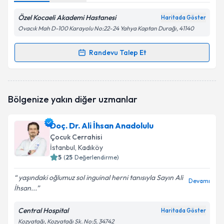
Özel Kocaeli Akademi Hastanesi
Haritada Göster
Ovacık Mah D-100 Karayolu No:22-24 Yahya Kaptan Durağı, 41140
Randevu Talep Et
Randevu Takvimi Talebi
Doç. Dr. Ufuk Şenel
için randevu takvimi talebi
Bölgenize yakın diğer uzmanlar
oluşturun. Size bu uzmandan randevu almanız için bir
takvim hazırlandığında e-posta ile bilgilendireceğiz.
Doç. Dr. Ali İhsan Anadolulu
E-posta Adresiniz
Çocuk Cerrahisi
İstanbul
, Kadıköy
5
(
25
Değerlendirme)
yaşındaki oğlumuz sol inguinal herni tanısıyla Sayın Ali
Kişisel verilerimin işlenmesine ilişkin
Aydınlatma
Devamı
İhsan...
Metni
'ni okudum ve kişisel verilerimin belirtilen
kapsamda işlenmesini kabul ediyorum.
Central Hospital
Haritada Göster
Kozyatağı, Kozyatağı Sk. No:5, 34742