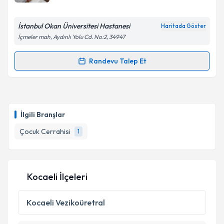
İstanbul Okan Üniversitesi Hastanesi
Haritada Göster
İçmeler mah, Aydınlı Yolu Cd. No:2, 34947
Randevu Talep Et
Randevu Takvimi Talebi
Prof. Dr. Bekir Haluk Güvenç
için randevu takvimi
talebi oluşturun. Size bu uzmandan randevu almanız
İlgili Branşlar
için bir takvim hazırlandığında e-posta ile
bilgilendireceğiz.
Çocuk Cerrahisi
1
E-posta Adresiniz
Kocaeli İlçeleri
Kişisel verilerimin işlenmesine ilişkin
Aydınlatma
Kocaeli
Vezikoüretral
Metni
'ni okudum ve kişisel verilerimin belirtilen
kapsamda işlenmesini kabul ediyorum.