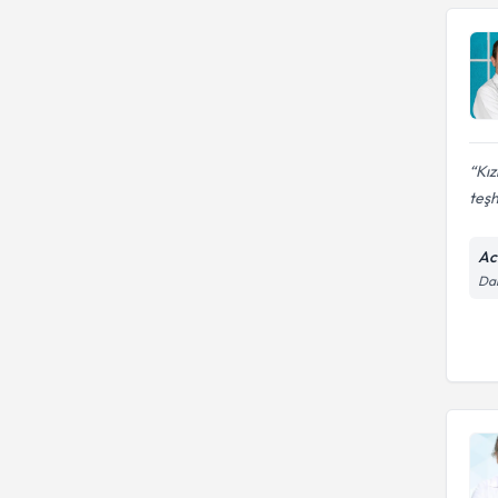
Kız
teşh
Ac
Da