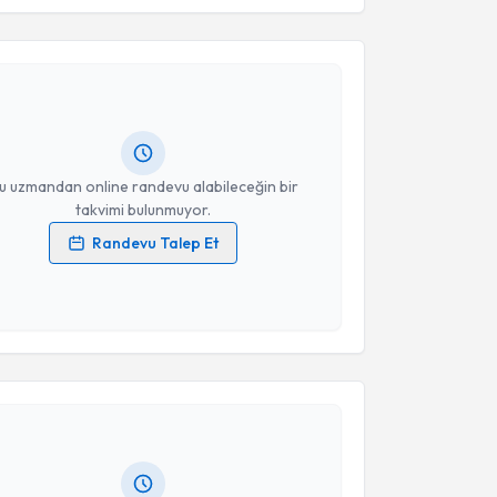
Takvim Talebini Gönder
hmet Atilla Tekin
için randevu takvimi talebi
Size bu uzmandan randevu almanız için bir takvim
ında e-posta ile bilgilendireceğiz.
resiniz
u uzmandan online randevu alabileceğin bir
takvimi bulunmuyor.
Randevu Talep Et
 verilerimin işlenmesine ilişkin
Aydınlatma Metni
'ni
 ve kişisel verilerimin belirtilen kapsamda
esini kabul ediyorum.
akvimi Talebi
Takvim Talebini Gönder
Başak Kılıç
için randevu takvimi talebi oluşturun. Size
 randevu almanız için bir takvim hazırlandığında e-
lgilendireceğiz.
resiniz