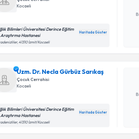
Kocaeli
E-posta Ad
B
lık Bilimleri Üniversitesi Derince Eğitim
Haritada Göster
 Araştırma Hastanesi
Kişisel
Randevu T
adenizliler, 41310 İzmit/Kocaeli
okudum
işlenm
Uzm. Dr. 
oluşturun. 
Uzm. Dr. Necla Gürbüz Sarıkaş
hazırlandığ
Çocuk Cerrahisi
Kocaeli
E-posta Ad
B
lık Bilimleri Üniversitesi Derince Eğitim
Haritada Göster
 Araştırma Hastanesi
Kişisel
adenizliler, 41310 İzmit/Kocaeli
okudum
işlenm