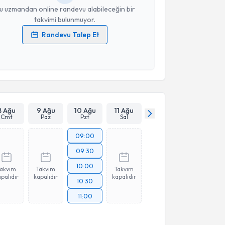
u uzmandan online randevu alabileceğin bir
takvimi bulunmuyor.
Randevu Talep Et
 verilerimin işlenmesine ilişkin
Aydınlatma Metni
'ni
 ve kişisel verilerimin belirtilen kapsamda
esini kabul ediyorum.
Takvim Talebini Gönder
8 Ağu
9 Ağu
10 Ağu
11 Ağu
Cmt
Paz
Pzt
Sal
09:00
09:30
10:00
Takvim
Takvim
Takvim
palıdır
kapalıdır
kapalıdır
10:30
11:00