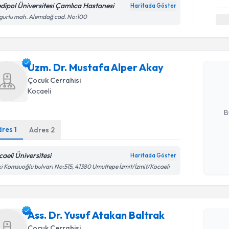
dipol Üniversitesi Çamlıca Hastanesi
Haritada Göster
gurlu mah. Alemdağ cad. No:100
Randevu T
Uzm. Dr. 
Uzm. Dr. Mustafa Alper Akay
oluşturun. 
hazırlandığ
Çocuk Cerrahisi
Kocaeli
E-posta Ad
B
dres
1
Adres
2
Kişisel
caeli Üniversitesi
Haritada Göster
okudum
Randevu T
i Komsuoğlu bulvarı No:515, 41380 Umuttepe İzmit/İzmit/Kocaeli
işlenm
Ass. Dr. Y
oluşturun. 
Ass. Dr. Yusuf Atakan Baltrak
hazırlandığ
Çocuk Cerrahisi