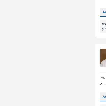
A
Ko
Çif
Dr
ile...
A