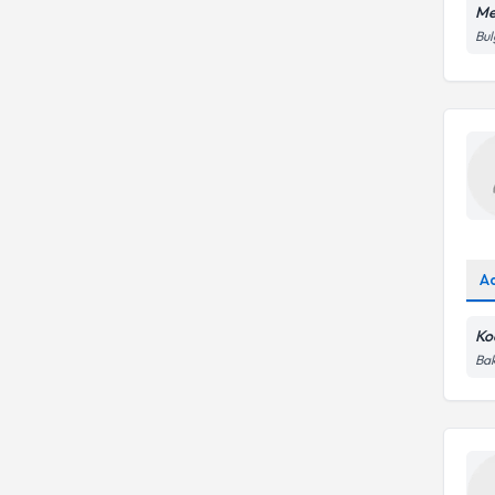
Me
Bul
A
Ko
Bak