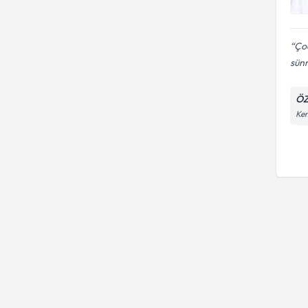
Çoc
sünn
ÖZ
Kem