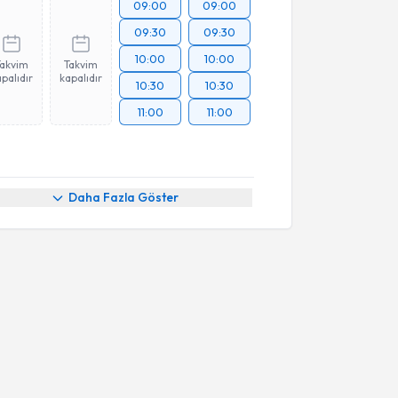
09:00
09:00
09:30
09:30
10:00
10:00
Takvim
Takvim
palıdır
kapalıdır
10:30
10:30
11:00
11:00
Daha Fazla Göster