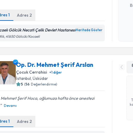
B
dres
1
Adres
2
Kişisel
caelı Gölcük Necati Çelik Devlet Hastanesı
Haritada Göster
okudum
tlik, 41650 Gölcük/Kocaeli
işlenm
Op. Dr. Mehmet Şerif Arslan
Çocuk Cerrahisi
+
1
diğer
İstanbul
,
Üsküdar
5
(
56
Değerlendirme)
. Mehmet Şerif Hoca, oğlumuza hafta önce anestezi
ka
Devamı
dres
1
Adres
2