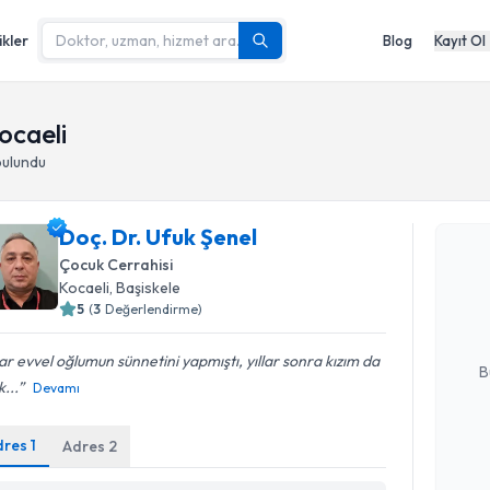
ikler
Blog
Kayıt Ol
ocaeli
bulundu
Randevu T
Doç. Dr. Ufuk Şenel
Doç. Dr. U
Çocuk Cerrahisi
bu uzmandan
Kocaeli
,
Başiskele
posta ile bi
5
(
3
Değerlendirme)
E-posta Ad
lar evvel oğlumun sünnetini yapmıştı, yıllar sonra kızım da
B
k...
Devamı
dres
1
Adres
2
Kişisel
okudum