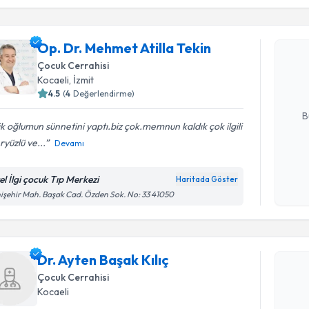
Op. Dr. Me
Op. Dr. Mehmet Atilla Tekin
oluşturun. 
Çocuk Cerrahisi
hazırlandığ
Kocaeli
,
İzmit
4.5
(
4
Değerlendirme)
E-posta Ad
B
ik oğlumun sünnetini yaptı.biz çok.memnun kaldık çok ilgili
ryüzlü ve...
Devamı
Kişisel
okudum
el İlgi çocuk Tıp Merkezi
Haritada Göster
işlenm
işehir Mah. Başak Cad. Özden Sok. No: 33 41050
Randevu T
Dr. Ayten 
Dr. Ayten Başak Kılıç
bu uzmandan
posta ile bi
Çocuk Cerrahisi
Kocaeli
E-posta Ad