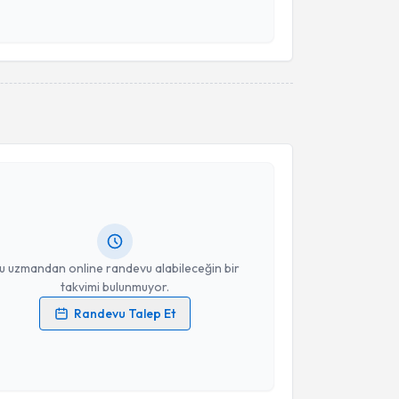
esini kabul ediyorum.
Takvim Talebini Gönder
akvimi Talebi
rzu Özyer Bektaş
için randevu takvimi talebi
Size bu uzmandan randevu almanız için bir takvim
ında e-posta ile bilgilendireceğiz.
resiniz
u uzmandan online randevu alabileceğin bir
takvimi bulunmuyor.
Randevu Talep Et
 verilerimin işlenmesine ilişkin
Aydınlatma Metni
'ni
 ve kişisel verilerimin belirtilen kapsamda
esini kabul ediyorum.
akvimi Talebi