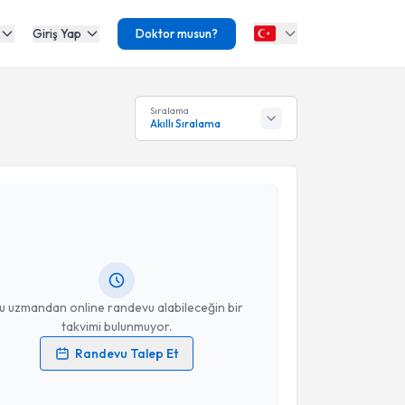
Giriş Yap
Doktor musun?
Sıralama
Akıllı Sıralama
akvimi Talebi
fuk Şenel
için randevu takvimi talebi oluşturun. Size
 randevu almanız için bir takvim hazırlandığında e-
lgilendireceğiz.
resiniz
u uzmandan online randevu alabileceğin bir
takvimi bulunmuyor.
Randevu Talep Et
 verilerimin işlenmesine ilişkin
Aydınlatma Metni
'ni
 ve kişisel verilerimin belirtilen kapsamda