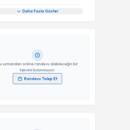
Daha Fazla Göster
akvimi Talebi
Mustafa Alper Akay
için randevu takvimi talebi
Size bu uzmandan randevu almanız için bir takvim
ında e-posta ile bilgilendireceğiz.
resiniz
u uzmandan online randevu alabileceğin bir
takvimi bulunmuyor.
Randevu Talep Et
 verilerimin işlenmesine ilişkin
Aydınlatma Metni
'ni
 ve kişisel verilerimin belirtilen kapsamda
akvimi Talebi
esini kabul ediyorum.
usuf Atakan Baltrak
için randevu takvimi talebi
Takvim Talebini Gönder
Size bu uzmandan randevu almanız için bir takvim
ında e-posta ile bilgilendireceğiz.