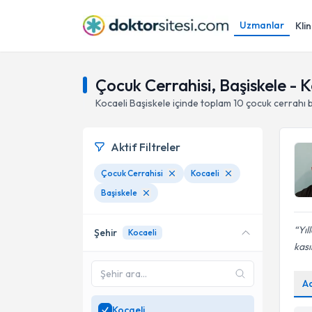
Uzmanlar
Klin
Çocuk Cerrahisi, Başiskele - K
Kocaeli
Başiskele
içinde toplam
10
çocuk cerrahı
Aktif Filtreler
Çocuk Cerrahisi
Kocaeli
Başiskele
Yıl
Şehir
Kocaeli
kası
A
Kocaeli