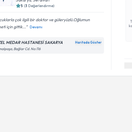
Sakarya
,
Serdivan
5
(
3
Değerlendirme)
uklarla çok ilgili bir doktor ve güleryüzlü.Oğlumun
ka
eti için gittik...
Devamı
EL MEDAR HASTANESİ SAKARYA
Haritada Göster
alpaşa, Bağlar Cd. No:116