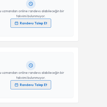
resiniz
u uzmandan online randevu alabileceğin bir
takvimi bulunmuyor.
Randevu Talep Et
 verilerimin işlenmesine ilişkin
Aydınlatma Metni
'ni
akvimi Talebi
 ve kişisel verilerimin belirtilen kapsamda
esini kabul ediyorum.
Necla Gürbüz Sarıkaş
için randevu takvimi talebi
Size bu uzmandan randevu almanız için bir takvim
Takvim Talebini Gönder
ında e-posta ile bilgilendireceğiz.
resiniz
u uzmandan online randevu alabileceğin bir
takvimi bulunmuyor.
Randevu Talep Et
 verilerimin işlenmesine ilişkin
Aydınlatma Metni
'ni
 ve kişisel verilerimin belirtilen kapsamda
esini kabul ediyorum.