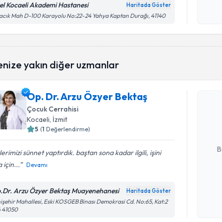
işlenm
el Kocaeli Akademi Hastanesi
Haritada Göster
cık Mah D-100 Karayolu No:22-24 Yahya Kaptan Durağı, 41140
Randevu T
enize yakın diğer uzmanlar
Op. Dr. Arzu Özyer Bektaş
Op. Dr. A
oluşturun. 
Çocuk Cerrahisi
hazırlandığ
Kocaeli
,
İzmit
5
(
1
Değerlendirme)
E-posta Ad
B
zlerimizi sünnet yaptırdık. baştan sona kadar ilgili, işini
 için...
Devamı
Kişisel
.Dr. Arzu Özyer Bektaş Muayenehanesi
Haritada Göster
okudum
işehir Mahallesi, Eski KOSGEB Binası Demokrasi Cd. No:65, Kat:2
işlenm
6 41050
Randevu T