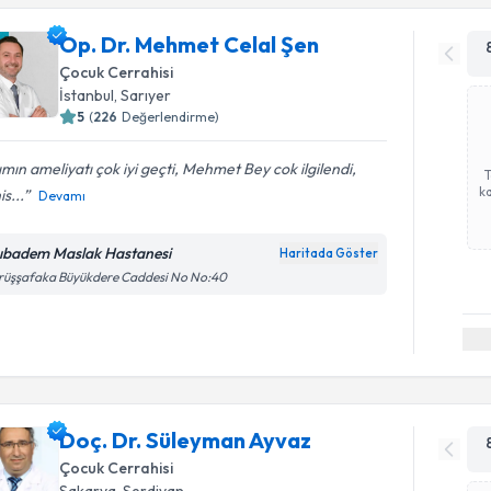
Op. Dr. Mehmet Celal Şen
Çocuk Cerrahisi
İstanbul
,
Sarıyer
5
(
226
Değerlendirme)
ımın ameliyatı çok iyi geçti, Mehmet Bey cok ilgilendi,
ka
is...
Devamı
ıbadem Maslak Hastanesi
Haritada Göster
rüşşafaka Büyükdere Caddesi No No:40
Doç. Dr. Süleyman Ayvaz
Çocuk Cerrahisi