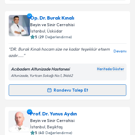
Takvim Talebini Gönder
Prof. Dr. Hakan Somay
için randevu takvimi talebi
Op. Dr. Burak Kınalı
oluşturun. Size bu uzmandan randevu almanız için bir
Beyin ve Sinir Cerrahisi
takvim hazırlandığında e-posta ile bilgilendireceğiz.
İstanbul
, Üsküdar
5
(
29
Değerlendirme)
E-posta Adresiniz
DR. Burak Kınalı hocam size ne kadar teşekkür etsem
Devamı
azdır.....
Acıbadem Altunizade Hastanesi
Haritada Göster
Kişisel verilerimin işlenmesine ilişkin
Aydınlatma
Altunizade, Yurtcan Sokağı No:1, 34662
Metni
'ni okudum ve kişisel verilerimin belirtilen
kapsamda işlenmesini kabul ediyorum.
Randevu Talep Et
Randevu Takvimi Talebi
Takvim Talebini Gönder
Op. Dr. Burak Kınalı
için randevu takvimi talebi
Prof. Dr. Yunus Aydın
oluşturun. Size bu uzmandan randevu almanız için bir
Beyin ve Sinir Cerrahisi
takvim hazırlandığında e-posta ile bilgilendireceğiz.
İstanbul
, Beşiktaş
5
(
40
Değerlendirme)