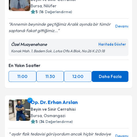
takvim hazırlandığında e-posta ile bilgilendireceğiz.
Bursa
, Nilüfer
5
(
16
Değerlendirme)
E-posta Adresiniz
Annemin beyninde geçtiğimiz Aralık ayında bir tümör
Devamı
saptandı fakat gittiğimiz...
Özel Muayenehane
Haritada Göster
Kişisel verilerimin işlenmesine ilişkin
Aydınlatma
Konak Mah. 1. Badem Sok. Lotus Ofis A Blok, No:26 K:2 D:18
Metni
'ni okudum ve kişisel verilerimin belirtilen
kapsamda işlenmesini kabul ediyorum.
En Yakın Saatler
11:00
11:30
12:00
Daha Fazla
Takvim Talebini Gönder
Op. Dr. Erhan Arslan
Beyin ve Sinir Cerrahisi
Bursa
, Osmangazi
5
(
34
Değerlendirme)
aydır fizik tedavisi görüyordum ancak hiçbir tedaviye
Devamı