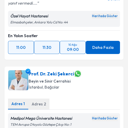
yanıt vermedi....
Özel Hayat Hastanesi
Haritada Göster
Elmasbahçeler, Ankara Yolu Cd No: 44
En Yakın Saatler
10 Ağu
11:00
11:30
Daha Fazla
09:00
Prof. Dr. Zeki Şekerci
Beyin ve Sinir Cerrahisi
İstanbul
, Bağcılar
Adres
1
Adres
2
Medipol Mega Üniversite Hastanesi
Haritada Göster
TEM Avrupa Otoyolu Göztepe Çıkışı No: 1