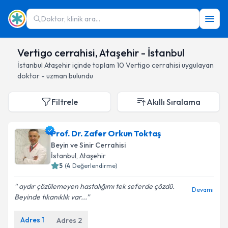
Doktor, klinik ara...
Vertigo cerrahisi, Ataşehir - İstanbul
İstanbul
Ataşehir
içinde toplam
10
Vertigo cerrahisi
uygulayan
doktor - uzman bulundu
Filtrele
Akıllı Sıralama
Prof. Dr. Zafer Orkun Toktaş
Beyin ve Sinir Cerrahisi
İstanbul
, Ataşehir
5
(
4
Değerlendirme)
aydır çözülemeyen hastalığımı tek seferde çözdü.
Devamı
Beyinde tıkanıklık var...
Adres
1
Adres
2