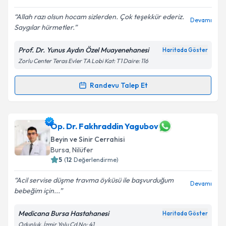
E-posta Adresiniz
Allah razı olsun hocam sizlerden. Çok teşekkür ederiz.
Devamı
Saygılar hürmetler.
Prof. Dr. Yunus Aydın Özel Muayenehanesi
Haritada Göster
Kişisel verilerimin işlenmesine ilişkin
Aydınlatma
Zorlu Center Teras Evler TA Lobi Kat: T1 Daire: 116
Metni
'ni okudum ve kişisel verilerimin belirtilen
kapsamda işlenmesini kabul ediyorum.
Randevu Talep Et
Randevu Takvimi Talebi
Takvim Talebini Gönder
Prof. Dr. Yunus Aydın
için randevu takvimi talebi
Op. Dr. Fakhraddin Yagubov
oluşturun. Size bu uzmandan randevu almanız için bir
Beyin ve Sinir Cerrahisi
takvim hazırlandığında e-posta ile bilgilendireceğiz.
Bursa
, Nilüfer
5
(
12
Değerlendirme)
E-posta Adresiniz
Acil servise düşme travma öyküsü ile başvurduğum
Devamı
bebeğim için...
Medicana Bursa Hastahanesi
Kişisel verilerimin işlenmesine ilişkin
Aydınlatma
Haritada Göster
Metni
'ni okudum ve kişisel verilerimin belirtilen
Odunluk, İzmir Yolu Cd No: 41