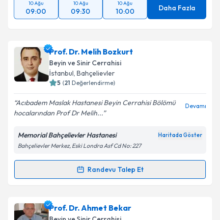
10 Ağu
10 Ağu
10 Ağu
Daha Fazla
09:00
09:30
10:00
Prof. Dr. Melih Bozkurt
Beyin ve Sinir Cerrahisi
İstanbul
, Bahçelievler
5
(
21
Değerlendirme)
Acıbadem Maslak Hastanesi Beyin Cerrahisi Bölömü
Devamı
hocalarından Prof Dr Melih...
Memorial Bahçelievler Hastanesi
Haritada Göster
Bahçelievler Merkez, Eski Londra Asf Cd No: 227
Randevu Talep Et
Randevu Takvimi Talebi
Prof. Dr. Melih Bozkurt
için randevu takvimi talebi
Prof. Dr. Ahmet Bekar
oluşturun. Size bu uzmandan randevu almanız için bir
Beyin ve Sinir Cerrahisi