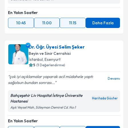
kapsamda işlenmesini kabul ediyorum.
En Yakın Saatler
Takvim Talebini Gönder
10:45
11:00
11:15
Daha Fazla
Dr. Öğr. Üyesi Selim Şeker
Beyin ve Sinir Cerrahisi
İstanbul
, Esenyurt
5
(
1
Değerlendirme)
çok iyi açıklamalar yaparak acil müdahele yaptı
Devamı
sağolsun bundan sonrası...
Bahçeşehir Liv Hospital İstinye Üniversite
Haritada Göster
Hastanesi
Aşık Veysel Mah, Süleyman Demirel Cd. No:1
En Yakın Saatler