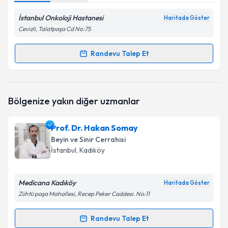
İstanbul Onkoloji Hastanesi
Haritada Göster
Cevizli, Talatpaşa Cd No:75
Randevu Talep Et
Randevu Takvimi Talebi
Prof. Dr. Zafer Orkun Toktaş
için randevu takvimi
Bölgenize yakın diğer uzmanlar
talebi oluşturun. Size bu uzmandan randevu almanız
için bir takvim hazırlandığında e-posta ile
bilgilendireceğiz.
Prof. Dr. Hakan Somay
Beyin ve Sinir Cerrahisi
E-posta Adresiniz
İstanbul
, Kadıköy
Medicana Kadıköy
Haritada Göster
Kişisel verilerimin işlenmesine ilişkin
Aydınlatma
Zühtü paşa Mahallesi, Recep Peker Caddesi. No:11
Metni
'ni okudum ve kişisel verilerimin belirtilen
kapsamda işlenmesini kabul ediyorum.
Randevu Talep Et
Randevu Takvimi Talebi