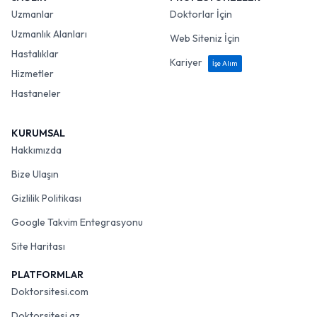
Uzmanlar
Doktorlar İçin
Uzmanlık Alanları
Web Siteniz İçin
Hastalıklar
Kariyer
İşe Alım
Hizmetler
Hastaneler
KURUMSAL
Hakkımızda
Bize Ulaşın
Gizlilik Politikası
Google Takvim Entegrasyonu
Site Haritası
PLATFORMLAR
Doktorsitesi.com
Doktorsitesi.az