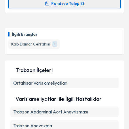
Randevu Talep Et
Randevu Takvimi Talebi
Prof. Dr. Zerrin Pulathan
için randevu takvimi talebi
oluşturun. Size bu uzmandan randevu almanız için bir
İlgili Branşlar
takvim hazırlandığında e-posta ile bilgilendireceğiz.
Kalp Damar Cerrahisi
1
E-posta Adresiniz
Trabzon İlçeleri
Kişisel verilerimin işlenmesine ilişkin
Aydınlatma
Ortahisar
Metni
Varis ameliyatlari
'ni okudum ve kişisel verilerimin belirtilen
kapsamda işlenmesini kabul ediyorum.
Varis ameliyatlari ile İlgili Hastalıklar
Takvim Talebini Gönder
Trabzon Abdominal Aort Anevrizması
Trabzon Anevrizma