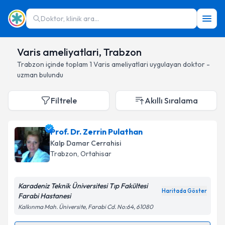
Doktor, klinik ara...
Varis ameliyatlari, Trabzon
Trabzon
içinde toplam
1
Varis ameliyatlari
uygulayan doktor -
uzman bulundu
Filtrele
Akıllı Sıralama
Prof. Dr. Zerrin Pulathan
Kalp Damar Cerrahisi
Trabzon
, Ortahisar
Karadeniz Teknik Üniversitesi Tıp Fakültesi
Haritada Göster
Farabi Hastanesi
Kalkınma Mah. Üniversite, Farabi Cd. No:64, 61080