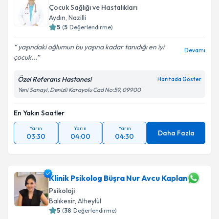
Çocuk Sağlığı ve Hastalıkları
Aydın
, Nazilli
5
(
5
Değerlendirme)
yaşındaki oğlumun bu yaşına kadar tanıdığı en iyi
Devamı
çocuk...
Özel Referans Hastanesi
Haritada Göster
Yeni Sanayi, Denizli Karayolu Cad No:59, 09900
En Yakın Saatler
Yarın
Yarın
Yarın
Daha Fazla
03:30
04:00
04:30
Klinik Psikolog Büşra Nur Avcu Kaplan
Psikoloji
Balıkesir
, Altıeylül
5
(
38
Değerlendirme)