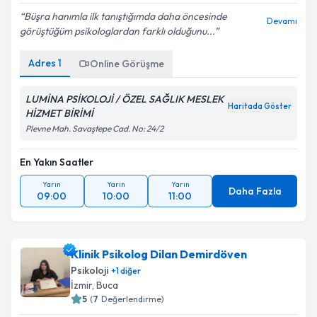
Büşra hanımla ilk tanıştığımda daha öncesinde
Devamı
görüştüğüm psikologlardan farklı olduğunu...
Adres
1
Online Görüşme
LUMİNA PSİKOLOJİ / ÖZEL SAĞLIK MESLEK
Haritada Göster
HİZMET BİRİMİ
Plevne Mah. Savaştepe Cad. No: 24/2
En Yakın Saatler
Yarın
Yarın
Yarın
Daha Fazla
09:00
10:00
11:00
Klinik Psikolog Dilan Demirdöven
Psikoloji
+
1
diğer
İzmir
, Buca
5
(
7
Değerlendirme)