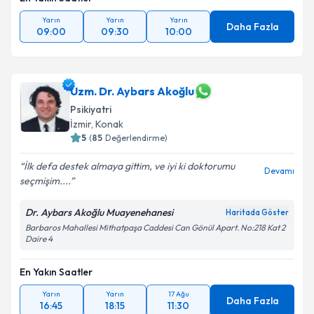
Yarın
Yarın
Yarın
Daha Fazla
09:00
09:30
10:00
Uzm. Dr. Aybars Akoğlu
Psikiyatri
İzmir
, Konak
5
(
85
Değerlendirme)
İlk defa destek almaya gittim, ve iyi ki doktorumu
Devamı
seçmişim....
Dr. Aybars Akoğlu Muayenehanesi
Haritada Göster
Barbaros Mahallesi Mithatpaşa Caddesi Can Gönül Apart. No:218 Kat 2
Daire 4
En Yakın Saatler
Yarın
Yarın
17 Ağu
Daha Fazla
16:45
18:15
11:30