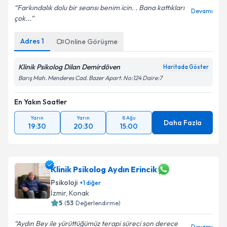
Farkındalık dolu bir seansı benim icin. . Bana kattıkları
Devamı
çok...
Adres
1
Online Görüşme
Klinik Psikolog Dilan Demirdöven
Haritada Göster
Barış Mah. Menderes Cad. Bazer Apart. No:124 Daire:7
En Yakın Saatler
Yarın
Yarın
8 Ağu
Daha Fazla
19:30
20:30
15:00
Klinik Psikolog Aydın Erincik
Psikoloji
+
1
diğer
İzmir
, Konak
5
(
53
Değerlendirme)
Aydın Bey ile yürüttüğümüz terapi süreci son derece
Devamı