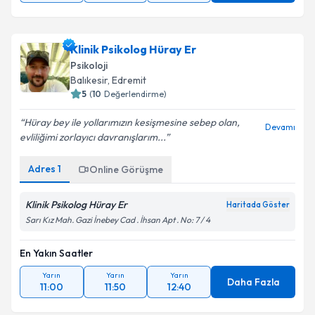
Klinik Psikolog Hüray Er
Psikoloji
Balıkesir
, Edremit
5
(
10
Değerlendirme)
Hüray bey ile yollarımızın kesişmesine sebep olan,
Devamı
evliliğimi zorlayıcı davranışlarım...
Adres
1
Online Görüşme
Klinik Psikolog Hüray Er
Haritada Göster
Sarı Kız Mah. Gazi İnebey Cad . İhsan Apt . No: 7 / 4
En Yakın Saatler
Yarın
Yarın
Yarın
Daha Fazla
11:00
11:50
12:40