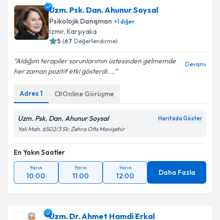
Uzm. Psk. Dan. Ahunur Soysal
Psikolojik Danışman
+
1
diğer
İzmir
, Karşıyaka
5
(
67
Değerlendirme)
Aldığım terapiler sorunlarımın üstesinden gelmemde
Devamı
her zaman pozitif etki gösterdi....
Adres
1
Online Görüşme
Uzm. Psk. Dan. Ahunur Soysal
Haritada Göster
Yalı Mah. 6502/3 Sk. Zehra Ofis Mavişehir
En Yakın Saatler
Yarın
Yarın
Yarın
Daha Fazla
10:00
11:00
12:00
Uzm. Dr. Ahmet Hamdi Erkal