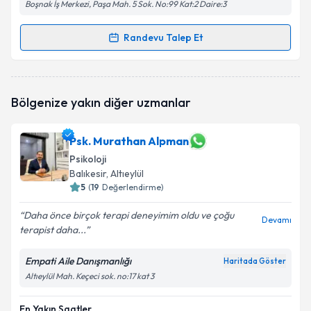
Boşnak İş Merkezi, Paşa Mah. 5 Sok. No:99 Kat:2 Daire:3
Randevu Talep Et
Randevu Takvimi Talebi
Klinik Psikolog Sena Sarıtabak Çakır
için randevu
Bölgenize yakın diğer uzmanlar
takvimi talebi oluşturun. Size bu uzmandan randevu
almanız için bir takvim hazırlandığında e-posta ile
bilgilendireceğiz.
Psk. Murathan Alpman
Psikoloji
E-posta Adresiniz
Balıkesir
, Altıeylül
5
(
19
Değerlendirme)
Daha önce birçok terapi deneyimim oldu ve çoğu
Devamı
Kişisel verilerimin işlenmesine ilişkin
Aydınlatma
terapist daha...
Metni
'ni okudum ve kişisel verilerimin belirtilen
kapsamda işlenmesini kabul ediyorum.
Empati Aile Danışmanlığı
Haritada Göster
Altıeylül Mah. Keçeci sok. no:17 kat 3
Takvim Talebini Gönder
En Yakın Saatler