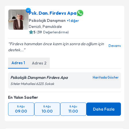
Psk. Dan. Firdevs Apa
Psikolojik Danışman
+
1
diğer
Denizli
, Pamukkale
5
(
39
Değerlendirme)
Firdevs hanımdan önce kızım için sonra da oğlum için
Devamı
destek...
Adres
1
Adres
2
Psikolojik Danışman Firdevs Apa
Haritada Göster
Siteler Mahallesi 6223. Sokak
En Yakın Saatler
8 Ağu
8 Ağu
8 Ağu
Daha Fazla
09:00
10:00
11:00