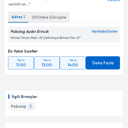
verimli ve...
Adres
1
Online Görüşme
Psikolog Aydın Erincik
Haritada Göster
Mimar Sinan Mah. Ali Çetinkaya Bulvari No: 67
En Yakın Saatler
Yarın
Yarın
Yarın
Daha Fazla
11:00
13:00
14:00
İlgili Branşlar
Psikoloji
1