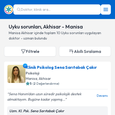
Doktor, klinik ara...
Uyku sorunları, Akhisar - Manisa
Manisa
Akhisar
içinde toplam
10
Uyku sorunları
uygulayan
doktor - uzman bulundu
Filtrele
Akıllı Sıralama
Klinik Psikolog Sena Sarıtabak Çakır
Psikoloji
Manisa
, Akhisar
5
(
2
Değerlendirme)
Sena Hanım'dan uzun süredir psikolojik destek
Devamı
almaktayım. Bugüne kadar yapmış...
Uzm. Kl. Psk. Sena Sarıtabak Çakır