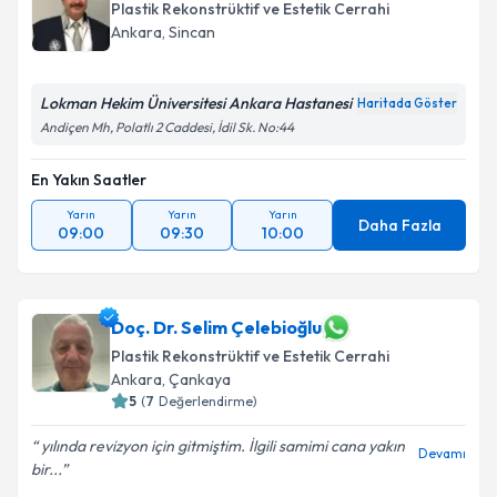
Plastik Rekonstrüktif ve Estetik Cerrahi
Ankara
, Sincan
Lokman Hekim Üniversitesi Ankara Hastanesi
Haritada Göster
Andiçen Mh, Polatlı 2 Caddesi, İdil Sk. No:44
En Yakın Saatler
Yarın
Yarın
Yarın
Daha Fazla
09:00
09:30
10:00
Doç. Dr. Selim Çelebioğlu
Plastik Rekonstrüktif ve Estetik Cerrahi
Ankara
, Çankaya
5
(
7
Değerlendirme)
yılında revizyon için gitmiştim. İlgili samimi cana yakın
Devamı
bir...