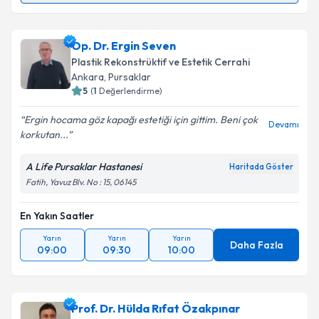
Prof. Dr. Burak Kaya
için randevu takvimi talebi
oluşturun. Size bu uzmandan randevu almanız için bir
Op. Dr. Ergin Seven
takvim hazırlandığında e-posta ile bilgilendireceğiz.
Plastik Rekonstrüktif ve Estetik Cerrahi
E-posta Adresiniz
Ankara
, Pursaklar
5
(
1
Değerlendirme)
Ergin hocama göz kapağı estetiği için gittim. Beni çok
Devamı
korkutan...
Kişisel verilerimin işlenmesine ilişkin
Aydınlatma
Metni
'ni okudum ve kişisel verilerimin belirtilen
A Life Pursaklar Hastanesi
Haritada Göster
kapsamda işlenmesini kabul ediyorum.
Fatih, Yavuz Blv. No : 15, 06145
En Yakın Saatler
Takvim Talebini Gönder
Yarın
Yarın
Yarın
Daha Fazla
09:00
09:30
10:00
Prof. Dr. Hülda Rıfat Özakpınar