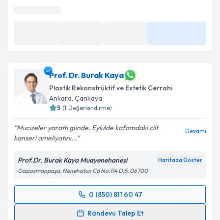
Prof. Dr. Burak Kaya
Plastik Rekonstrüktif ve Estetik Cerrahi
Ankara
, Çankaya
5
(
1
Değerlendirme)
Mucizeler yarattı günde. Eylülde kafamdaki cilt
Devamı
kanseri ameliyatını...
Prof.Dr. Burak Kaya Muayenehanesi
Haritada Göster
Gaziosmanpaşa, Nenehatun Cd No:114 D:5, 06700
0 (850) 811 60 47
Randevu Takvimi Talebi
Randevu Talep Et