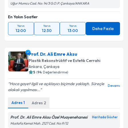
Uğur Mumcu Cad. No: 14/3 G.O.P. Çankaya/ANKARA
En Yakın Saatler
Yarın
Yarın
Yarın
Daha Fazla
12:00
12:30
13:00
Prof. Dr. Ali Emre Aksu
Plastik Rekonstrüktif ve Estetik Cerrahi
Ankara
, Çankaya
5
(
94
Değerlendirme)
Hoca gayet ilgili ve açıklayıcı biçimde yaklaştı. Süreçle
Devamı
alakalı yapılması...
Adres
1
Adres
2
Prof. Dr. Ali Emre Aksu Özel Muayenehanesi
Haritada Göster
Mustafa Kemal Mah. 2127 Cad. No:9/12