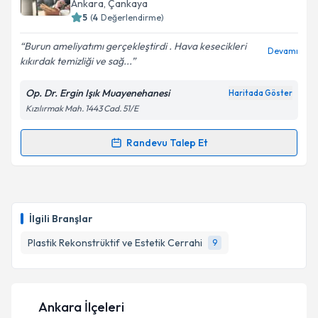
Ankara
, Çankaya
5
(
4
Değerlendirme)
E-posta Adresiniz
Burun ameliyatımı gerçekleştirdi . Hava kesecikleri
Devamı
kıkırdak temizliği ve sağ...
Op. Dr. Ergin Işık Muayenehanesi
Haritada Göster
Kişisel verilerimin işlenmesine ilişkin
Aydınlatma
Kızılırmak Mah. 1443 Cad. 51/E
Metni
'ni okudum ve kişisel verilerimin belirtilen
kapsamda işlenmesini kabul ediyorum.
Randevu Talep Et
Randevu Takvimi Talebi
Takvim Talebini Gönder
Op. Dr. Ergin Işık
için randevu takvimi talebi
oluşturun. Size bu uzmandan randevu almanız için bir
İlgili Branşlar
takvim hazırlandığında e-posta ile bilgilendireceğiz.
Plastik Rekonstrüktif ve Estetik Cerrahi
9
E-posta Adresiniz
Ankara İlçeleri