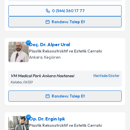
0 (544) 360 17 77
Randevu Takvimi Talebi
Randevu Talep Et
Op. Dr. Mustafa Öztürk
için randevu takvimi talebi
oluşturun. Size bu uzmandan randevu almanız için bir
Doç. Dr. Alper Ural
takvim hazırlandığında e-posta ile bilgilendireceğiz.
Plastik Rekonstrüktif ve Estetik Cerrahi
E-posta Adresiniz
Ankara
, Keçiören
VM Medical Park Ankara Hastanesi
Haritada Göster
Kalaba, 06120
Kişisel verilerimin işlenmesine ilişkin
Aydınlatma
Metni
'ni okudum ve kişisel verilerimin belirtilen
Randevu Talep Et
kapsamda işlenmesini kabul ediyorum.
Randevu Takvimi Talebi
Takvim Talebini Gönder
Doç. Dr. Alper Ural
için randevu takvimi talebi
Op. Dr. Ergin Işık
oluşturun. Size bu uzmandan randevu almanız için bir
Plastik Rekonstrüktif ve Estetik Cerrahi
takvim hazırlandığında e-posta ile bilgilendireceğiz.