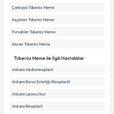
Kişisel verilerimin işlenmesine ilişkin
Aydınlatma
Çankaya
Metni
Tüberöz Meme
'ni okudum ve kişisel verilerimin belirtilen
kapsamda işlenmesini kabul ediyorum.
Keçiören
Tüberöz Meme
Takvim Talebini Gönder
Pursaklar
Tüberöz Meme
Sincan
Tüberöz Meme
Tüberöz Meme ile İlgili Hastalıklar
Ankara Abdominoplasti
Ankara Burun Estetiği (Rinoplasti)
Ankara Liposuction
Ankara Rinoplasti