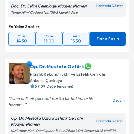
Doç. Dr. Selim Çelebioğlu Muayenehanesi
Haritada Göster
Tunalı Hilmi Caddesi No:105/8 Kavaklıdere
En Yakın Saatler
Yarın
Yarın
Yarın
Daha Fazla
14:30
15:00
15:30
Op. Dr. Mustafa Öztürk
Plastik Rekonstrüktif ve Estetik Cerrahi
Ankara
, Çankaya
5
(
109
Değerlendirme)
Isının ehli, eli çok hafif harika bir hekim. artik
Devamı
hacam...
Op. Dr. Mustafa Öztürk Estetik Cerrahi
Haritada Göster
Muayenehanesi
Kızılırmak Mah. Dumlupınar Bulv. A2 Blok YDA Center Kat:8 No:304