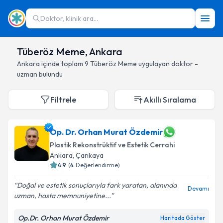
Doktor, klinik ara...
Tüberöz Meme, Ankara
Ankara
içinde toplam
9
Tüberöz Meme
uygulayan doktor -
uzman bulundu
Filtrele
Akıllı Sıralama
Op. Dr. Orhan Murat Özdemir
Plastik Rekonstrüktif ve Estetik Cerrahi
Ankara
, Çankaya
4.9
(
4
Değerlendirme)
Doğal ve estetik sonuçlarıyla fark yaratan, alanında
Devamı
uzman, hasta memnuniyetine...
Op.Dr. Orhan Murat Özdemir
Haritada Göster