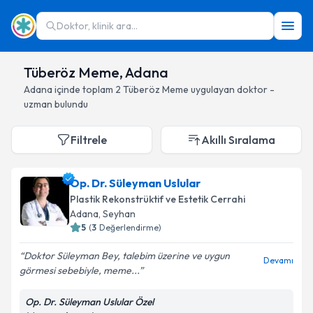
Doktor, klinik ara...
Tüberöz Meme, Adana
Adana
içinde toplam
2
Tüberöz Meme
uygulayan doktor -
uzman bulundu
Filtrele
Akıllı Sıralama
Op. Dr. Süleyman Uslular
Plastik Rekonstrüktif ve Estetik Cerrahi
Adana
, Seyhan
5
(
3
Değerlendirme)
Doktor Süleyman Bey, talebim üzerine ve uygun
Devamı
görmesi sebebiyle, meme...
Op. Dr. Süleyman Uslular Özel