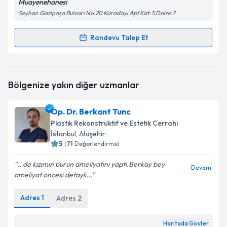
Muayenehanesi
Seyhan Gazipaşa Bulvarı No:20 Karadayı Apt Kat: 5 Daire:7
Randevu Talep Et
Randevu Takvimi Talebi
Op. Dr. Süleyman Uslular
için randevu takvimi talebi
Bölgenize yakın diğer uzmanlar
oluşturun. Size bu uzmandan randevu almanız için bir
takvim hazırlandığında e-posta ile bilgilendireceğiz.
Op. Dr. Berkant Tunc
E-posta Adresiniz
Plastik Rekonstrüktif ve Estetik Cerrahi
İstanbul
, Ataşehir
5
(
71
Değerlendirme)
.. de kızımın burun ameliyatını yaptı.Berkay bey
Kişisel verilerimin işlenmesine ilişkin
Aydınlatma
Devamı
ameliyat öncesi detaylı...
Metni
'ni okudum ve kişisel verilerimin belirtilen
kapsamda işlenmesini kabul ediyorum.
Adres
1
Adres
2
Takvim Talebini Gönder
Haritada Göster