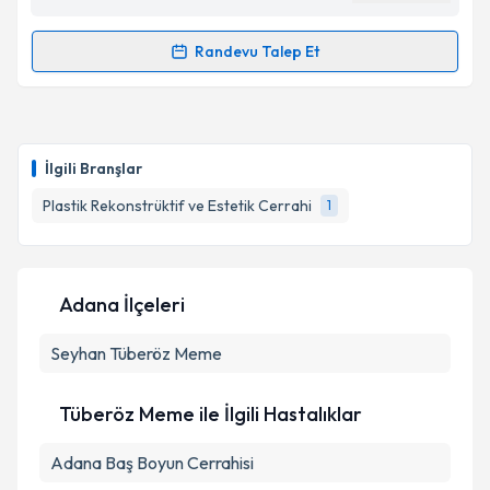
Randevu Talep Et
Randevu Takvimi Talebi
Op. Dr. Berkant Tunc
için randevu takvimi talebi
oluşturun. Size bu uzmandan randevu almanız için bir
İlgili Branşlar
takvim hazırlandığında e-posta ile bilgilendireceğiz.
Plastik Rekonstrüktif ve Estetik Cerrahi
1
E-posta Adresiniz
Adana İlçeleri
Kişisel verilerimin işlenmesine ilişkin
Aydınlatma
Seyhan
Metni
Tüberöz Meme
'ni okudum ve kişisel verilerimin belirtilen
kapsamda işlenmesini kabul ediyorum.
Tüberöz Meme ile İlgili Hastalıklar
Takvim Talebini Gönder
Adana Baş Boyun Cerrahisi