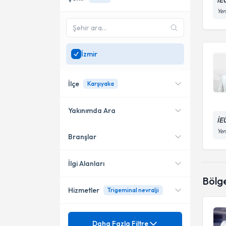
İE
Yen
İzmir
İlçe
Karşıyaka
Yakınımda Ara
İE
Yen
Branşlar
Konumuma yakın uzmanları
Çiğli
göster
Konak
İlgi Alanları
Bölg
Karşıyaka
Hizmetler
Trigeminal nevralji
Nöroloji (Beyin ve Sinir
Hastalıkları)
Balçova
Mezuniyet
Alzheimer Hastalığı
Daha Fazla Filtre
Bayraklı