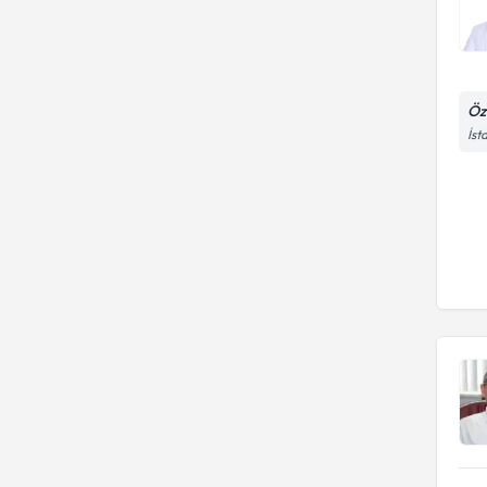
Öz
İst