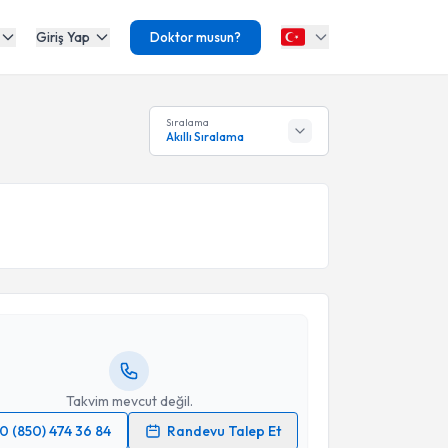
Giriş Yap
Doktor musun?
Sıralama
Akıllı Sıralama
akvimi Talebi
Figen Eşmeli
için randevu takvimi talebi oluşturun.
andan randevu almanız için bir takvim
ında e-posta ile bilgilendireceğiz.
resiniz
Takvim mevcut değil.
0 (850) 474 36 84
Randevu Talep Et