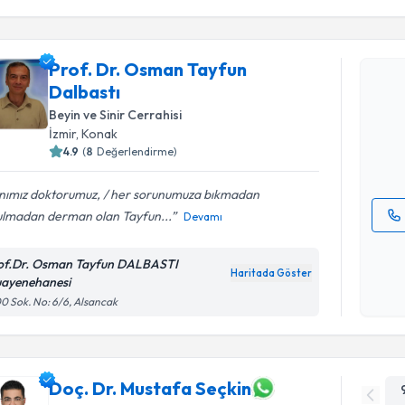
Randevu T
Prof. Dr. Osman Tayfun
Prof. Dr.
Dalbastı
oluşturun. 
Beyin ve Sinir Cerrahisi
hazırlandığ
İzmir
, Konak
4.9
(
8
Değerlendirme)
E-posta Ad
nımız doktorumuz, / her sorunumuza bıkmadan
ulmadan derman olan Tayfun...
Devamı
Kişisel
okudum
of.Dr. Osman Tayfun DALBASTI
Haritada Göster
işlenm
ayenehanesi
0 Sok. No: 6/6, Alsancak
Doç. Dr. Mustafa Seçkin