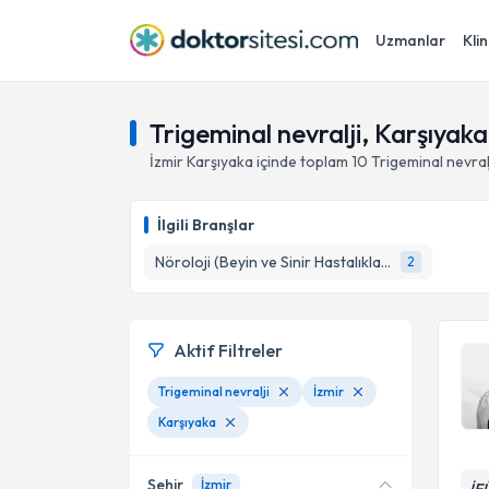
Uzmanlar
Klin
Trigeminal nevralji, Karşıyaka
İzmir
Karşıyaka
içinde toplam
10
Trigeminal nevral
İlgili Branşlar
Nöroloji (Beyin ve Sinir Hastalıkları)
2
Aktif Filtreler
Trigeminal nevralji
İzmir
Karşıyaka
Şehir
İzmir