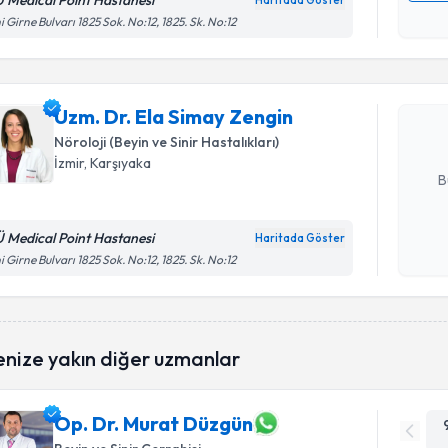
Ü Medical Point Hastanesi
Haritada Göster
Randevu T
Kişisel
i Girne Bulvarı 1825 Sok. No:12, 1825. Sk. No:12
okudum
işlenm
Uzm. Dr. 
oluşturun. 
Uzm. Dr. Ela Simay Zengin
hazırlandığ
Nöroloji (Beyin ve Sinir Hastalıkları)
E-posta Ad
İzmir
, Karşıyaka
B
Ü Medical Point Hastanesi
Haritada Göster
Kişisel
i Girne Bulvarı 1825 Sok. No:12, 1825. Sk. No:12
okudum
işlenm
enize yakın diğer uzmanlar
Op. Dr. Murat Düzgün