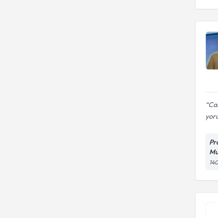
Ca
yor
Pr
Mu
140