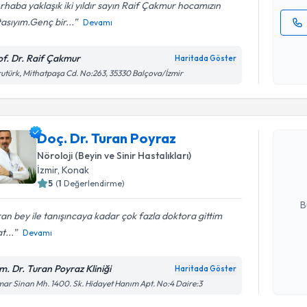
haba yaklaşık iki yıldır sayın Raif Çakmur hocamızın
asıyım.Genç bir...
Devamı
Kişisel
okudum
of. Dr. Raif Çakmur
Haritada Göster
işlenm
utürk, Mithatpaşa Cd. No:263, 35330 Balçova/İzmir
Randevu T
Doç. Dr. 
Doç. Dr. Turan Poyraz
Size bu uzm
Nöroloji (Beyin ve Sinir Hastalıkları)
hazırlandığ
İzmir
, Konak
5
(
1
Değerlendirme)
E-posta Ad
B
an bey ile tanışıncaya kadar çok fazla doktora gittim
t...
Devamı
Kişisel
okudum
m. Dr. Turan Poyraz Kliniği
Haritada Göster
işlenm
ar Sinan Mh. 1400. Sk. Hidayet Hanım Apt. No:4 Daire:3