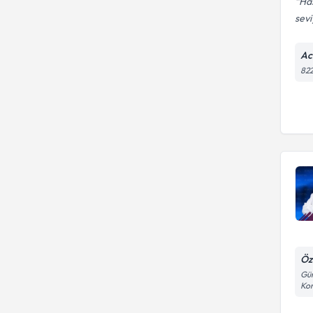
Has
sevi
Ac
822
Öz
Gün
Kon