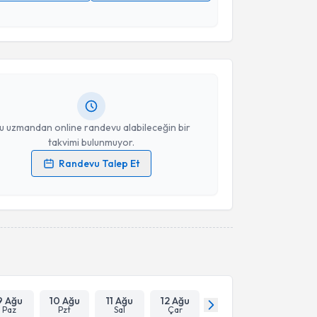
akvimi Talebi
 verilerimin işlenmesine ilişkin
Aydınlatma Metni
'ni
 ve kişisel verilerimin belirtilen kapsamda
esini kabul ediyorum.
Ela Simay Zengin
için randevu takvimi talebi
Size bu uzmandan randevu almanız için bir takvim
ında e-posta ile bilgilendireceğiz.
Takvim Talebini Gönder
resiniz
u uzmandan online randevu alabileceğin bir
takvimi bulunmuyor.
Randevu Talep Et
 verilerimin işlenmesine ilişkin
Aydınlatma Metni
'ni
 ve kişisel verilerimin belirtilen kapsamda
esini kabul ediyorum.
Takvim Talebini Gönder
9 Ağu
10 Ağu
11 Ağu
12 Ağu
Paz
Pzt
Sal
Çar