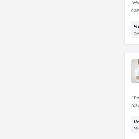
Mer
hast
Pr
Kor
Tur
faka
Uz
Mim