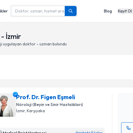
ikler
Blog
Kayıt Ol
 - İzmir
ji
uygulayan doktor - uzman bulundu
Randevu T
Prof. Dr. 
Size bu uzm
Prof. Dr. Figen Eşmeli
hazırlandığ
Nöroloji (Beyin ve Sinir Hastalıkları)
E-posta Ad
İzmir
, Karşıyaka