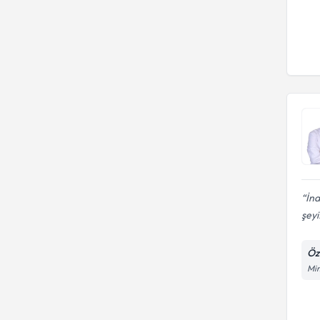
İna
şeyi.
Öz
Mim