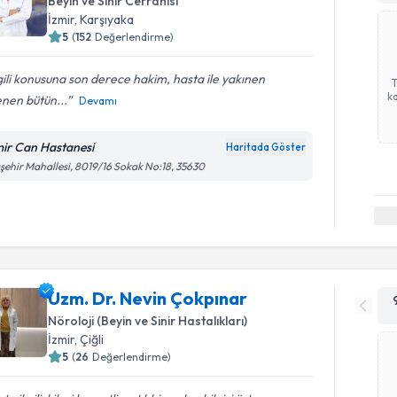
Beyin ve Sinir Cerrahisi
İzmir
, Karşıyaka
5
(
152
Değerlendirme)
gili konusuna son derece hakim, hasta ile yakınen
ka
lenen bütün...
Devamı
mir Can Hastanesi
Haritada Göster
şehir Mahallesi, 8019/16 Sokak No:18, 35630
Uzm. Dr. Nevin Çokpınar
Nöroloji (Beyin ve Sinir Hastalıkları)
İzmir
, Çiğli
5
(
26
Değerlendirme)