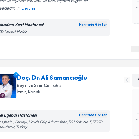
ta ile ilişkileri kuvvetli ve tıbbi açıdan bilgisi üst
ka
yededir...
Devamı
ıbadem Kent Hastanesi
Haritada Göster
9/1 Sokak No:56
Doç. Dr. Ali Samancıoğlu
Beyin ve Sinir Cerrahisi
İzmir
, Konak
el Egepol Hastanesi
Haritada Göster
ka
eşli Mh., Güneşli, Halide Edip Adıvar Bulv., 507 Sok. No:3, 35270
ak/İzmir, Turkey