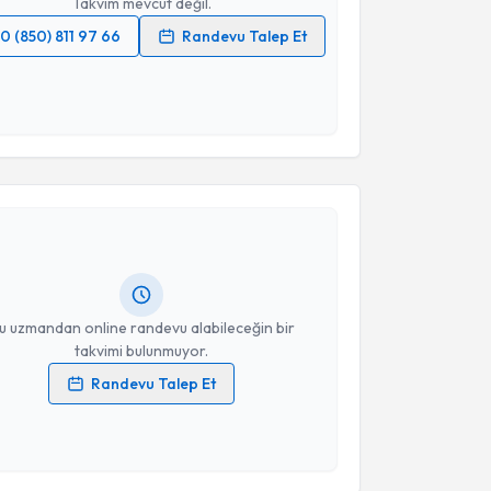
Takvim mevcut değil.
0 (850) 811 97 66
Randevu Talep Et
 verilerimin işlenmesine ilişkin
Aydınlatma Metni
'ni
 ve kişisel verilerimin belirtilen kapsamda
esini kabul ediyorum.
akvimi Talebi
Takvim Talebini Gönder
Turan Poyraz
için randevu takvimi talebi oluşturun.
andan randevu almanız için bir takvim
ında e-posta ile bilgilendireceğiz.
resiniz
u uzmandan online randevu alabileceğin bir
takvimi bulunmuyor.
Randevu Talep Et
 verilerimin işlenmesine ilişkin
Aydınlatma Metni
'ni
 ve kişisel verilerimin belirtilen kapsamda
esini kabul ediyorum.