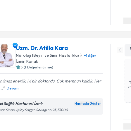
Uzm. Dr. Atilla Kara
Nöroloji (Beyin ve Sinir Hastalıkları)
+
1
diğer
İzmir
, Konak
5
(
1
Değerlendirme)
nılmaz enerjik, iyi bir doktordu. Çok memnun kaldık. Her
ka
..
Devamı
el Sağlık Hastanesi İzmir
Haritada Göster
ar Sinan, Işılay Saygın Sokağı no:23, 35000