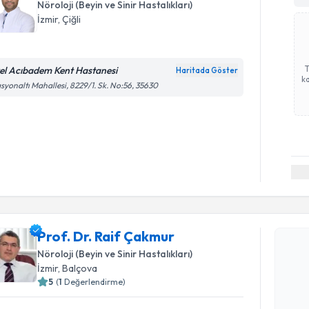
Nöroloji (Beyin ve Sinir Hastalıkları)
İzmir
, Çiğli
el Acıbadem Kent Hastanesi
Haritada Göster
ka
asyonaltı Mahallesi, 8229/1. Sk. No:56, 35630
Randevu T
Prof. Dr. 
Prof. Dr. Raif Çakmur
Size bu uzm
Nöroloji (Beyin ve Sinir Hastalıkları)
hazırlandığ
İzmir
, Balçova
5
(
1
Değerlendirme)
E-posta Ad