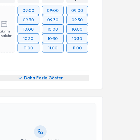
09:00
09:00
09:00
09:30
09:30
09:30
10:00
10:00
10:00
Takvim
palıdır
10:30
10:30
10:30
11:00
11:00
11:00
Daha Fazla Göster
akvimi Talebi
Raif Çakmur
için randevu takvimi talebi oluşturun.
andan randevu almanız için bir takvim
ında e-posta ile bilgilendireceğiz.
resiniz