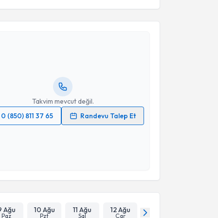
akvimi Talebi
 Osman Tayfun Dalbastı
için randevu takvimi talebi
Size bu uzmandan randevu almanız için bir takvim
ında e-posta ile bilgilendireceğiz.
resiniz
Takvim mevcut değil.
0 (850) 811 37 65
Randevu Talep Et
 verilerimin işlenmesine ilişkin
Aydınlatma Metni
'ni
 ve kişisel verilerimin belirtilen kapsamda
esini kabul ediyorum.
Takvim Talebini Gönder
9 Ağu
10 Ağu
11 Ağu
12 Ağu
Paz
Pzt
Sal
Çar