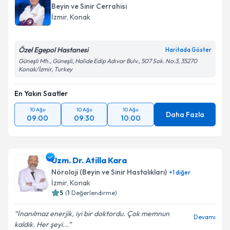
Beyin ve Sinir Cerrahisi
İzmir
, Konak
Özel Egepol Hastanesi
Haritada Göster
Güneşli Mh., Güneşli, Halide Edip Adıvar Bulv., 507 Sok. No:3, 35270
Konak/İzmir, Turkey
En Yakın Saatler
10 Ağu
10 Ağu
10 Ağu
Daha Fazla
09:00
09:30
10:00
Uzm. Dr. Atilla Kara
Nöroloji (Beyin ve Sinir Hastalıkları)
+
1
diğer
İzmir
, Konak
5
(
1
Değerlendirme)
İnanılmaz enerjik, iyi bir doktordu. Çok memnun
Devamı
kaldık. Her şeyi...