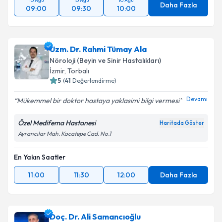
10 Ağu
10 Ağu
10 Ağu
Daha Fazla
09:00
09:30
10:00
Uzm. Dr. Rahmi Tümay Ala
Nöroloji (Beyin ve Sinir Hastalıkları)
İzmir
, Torbalı
5
(
41
Değerlendirme)
Devamı
Mükemmel bir doktor hastaya yaklasimi bilgi vermesi
Özel Medifema Hastanesi
Haritada Göster
Ayrancılar Mah. Kocatepe Cad. No.1
En Yakın Saatler
11:00
11:30
12:00
Daha Fazla
Doç. Dr. Ali Samancıoğlu