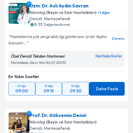
Uzm. Dr. Aslı Aydın Savran
Nöroloji (Beyin ve Sinir Hastalıkları)
+
1
diğer
Denizli
, Merkezefendi
5
(
17
Değerlendirme)
Hastalarına çok sevgi dolu ilgi gösteriyor iyi bir teşhis
Devamı
koyuyor...
Özel Denizli Tekden Hastanesi
Haritada Göster
Muratdede, Karcı Yolu No:57, 20010
En Yakın Saatler
10 Ağu
10 Ağu
10 Ağu
Daha Fazla
09:00
09:15
09:30
Prof. Dr. Göksemin Demir
Nöroloji (Beyin ve Sinir Hastalıkları)
Denizli
, Merkezefendi