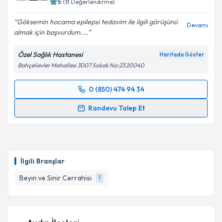
5
(
11
Değerlendirme)
Göksemin hocama epilepsi tedavim ile ilgili görüşünü
Devamı
almak için başvurdum....
Özel Sağlık Hastanesi
Haritada Göster
Bahçelievler Mahallesi 3007 Sokak No:23 20040
0 (850) 474 94 34
Randevu Takvimi Talebi
Randevu Talep Et
Prof. Dr. Göksemin Demir
için randevu takvimi
talebi oluşturun. Size bu uzmandan randevu almanız
için bir takvim hazırlandığında e-posta ile
bilgilendireceğiz.
İlgili Branşlar
E-posta Adresiniz
Beyin ve Sinir Cerrahisi
1