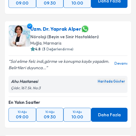
Daha Fazla
09:00
09:30
10:00
Uzm. Dr. Yaprak Alper
Nöroloji (Beyin ve Sinir Hastalıkları)
Muğla
, Marmaris
4.8
(
3
Değerlendirme)
Sol elime felc indi,görme ve konuşma kaybı yaşadım.
Devamı
Belirtileri duyunca...
Ahu Hastanesi
Haritada Göster
Çıldır, 167. Sk. No:3
En Yakın Saatler
10 Ağu
10 Ağu
10 Ağu
Daha Fazla
09:00
09:30
10:00