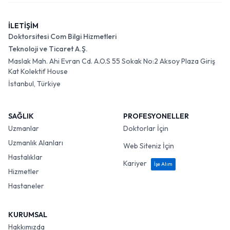
İLETİŞİM
Doktorsitesi Com Bilgi Hizmetleri
Teknoloji ve Ticaret A.Ş.
Maslak Mah. Ahi Evran Cd. A.O.S 55 Sokak No:2 Aksoy Plaza Giriş
Kat Kolektif House
İstanbul, Türkiye
SAĞLIK
PROFESYONELLER
Uzmanlar
Doktorlar İçin
Uzmanlık Alanları
Web Siteniz İçin
Hastalıklar
Kariyer
İşe Alım
Hizmetler
Hastaneler
KURUMSAL
Hakkımızda