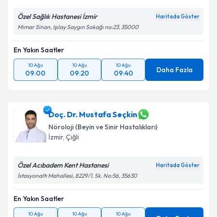
Özel Sağlık Hastanesi İzmir
Haritada Göster
Mimar Sinan, Işılay Saygın Sokağı no:23, 35000
En Yakın Saatler
10 Ağu
10 Ağu
10 Ağu
Daha Fazla
09:00
09:20
09:40
Doç. Dr. Mustafa Seçkin
Nöroloji (Beyin ve Sinir Hastalıkları)
İzmir
, Çiğli
Özel Acıbadem Kent Hastanesi
Haritada Göster
İstasyonaltı Mahallesi, 8229/1. Sk. No:56, 35630
En Yakın Saatler
10 Ağu
10 Ağu
10 Ağu