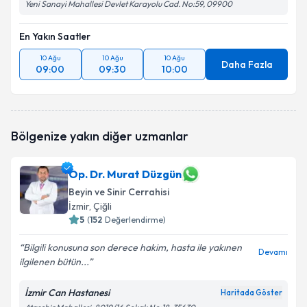
Yeni Sanayi Mahallesi Devlet Karayolu Cad. No:59, 09900
En Yakın Saatler
10 Ağu
10 Ağu
10 Ağu
Daha Fazla
09:00
09:30
10:00
Bölgenize yakın diğer uzmanlar
Op. Dr. Murat Düzgün
Beyin ve Sinir Cerrahisi
İzmir
, Çiğli
5
(
152
Değerlendirme)
Bilgili konusuna son derece hakim, hasta ile yakınen
Devamı
ilgilenen bütün...
İzmir Can Hastanesi
Haritada Göster