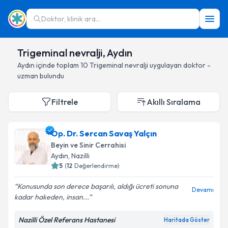
Doktor, klinik ara...
Trigeminal nevralji, Aydın
Aydın
içinde toplam
10
Trigeminal nevralji
uygulayan doktor -
uzman bulundu
Filtrele
Akıllı Sıralama
Op. Dr. Sercan Savaş Yalçın
Beyin ve Sinir Cerrahisi
Aydın
, Nazilli
5
(
12
Değerlendirme)
Konusunda son derece başarılı, aldığı ücreti sonuna
Devamı
kadar hakeden, insan...
Nazilli Özel Referans Hastanesi
Haritada Göster