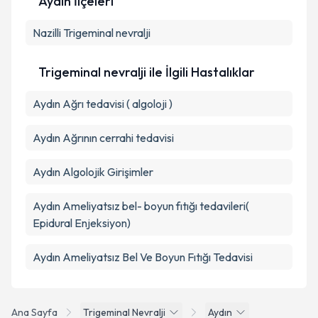
Aydın İlçeleri
Kişisel verilerimin işlenmesine ilişkin
Aydınlatma
Metni
'ni okudum ve kişisel verilerimin belirtilen
Nazilli
Trigeminal nevralji
kapsamda işlenmesini kabul ediyorum.
Trigeminal nevralji ile İlgili Hastalıklar
Takvim Talebini Gönder
Aydın Ağrı tedavisi ( algoloji )
Aydın Ağrının cerrahi tedavisi
Aydın Algolojik Girişimler
Aydın Ameliyatsız bel- boyun fıtığı tedavileri(
Epidural Enjeksiyon)
Aydın Ameliyatsız Bel Ve Boyun Fıtığı Tedavisi
Ana Sayfa
Trigeminal Nevralji
Aydın