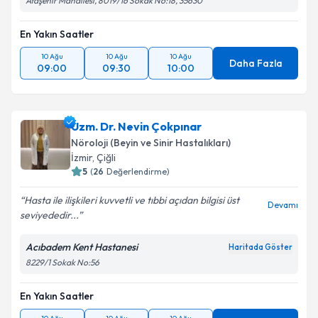
Ataşehir Mahallesi, 8019/16 Sokak No:18, 35630
En Yakın Saatler
10 Ağu
10 Ağu
10 Ağu
Daha Fazla
09:00
09:30
10:00
Uzm. Dr. Nevin Çokpınar
Nöroloji (Beyin ve Sinir Hastalıkları)
İzmir
, Çiğli
5
(
26
Değerlendirme)
Hasta ile ilişkileri kuvvetli ve tıbbi açıdan bilgisi üst
Devamı
seviyededir...
Acıbadem Kent Hastanesi
Haritada Göster
8229/1 Sokak No:56
En Yakın Saatler