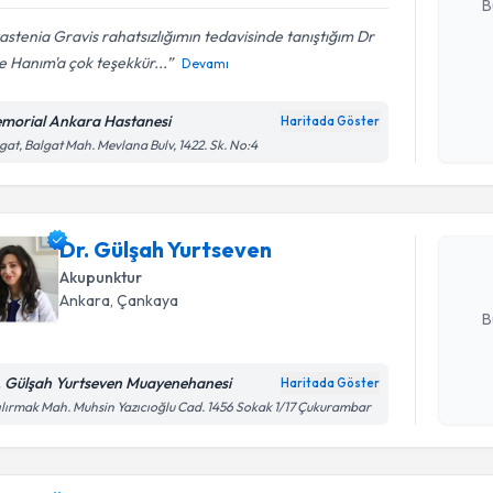
B
stenia Gravis rahatsızlığımın tedavisinde tanıştığım Dr
 Hanım'a çok teşekkür...
Devamı
Kişisel
okudum
morial Ankara Hastanesi
Haritada Göster
Randevu T
işlenm
gat, Balgat Mah. Mevlana Bulv, 1422. Sk. No:4
Dr. Gülşa
Size bu uzm
Dr. Gülşah Yurtseven
hazırlandığ
Akupunktur
E-posta Ad
Ankara
, Çankaya
B
. Gülşah Yurtseven Muayenehanesi
Haritada Göster
Kişisel
ılırmak Mah. Muhsin Yazıcıoğlu Cad. 1456 Sokak 1/17 Çukurambar
okudum
Randevu T
işlenm