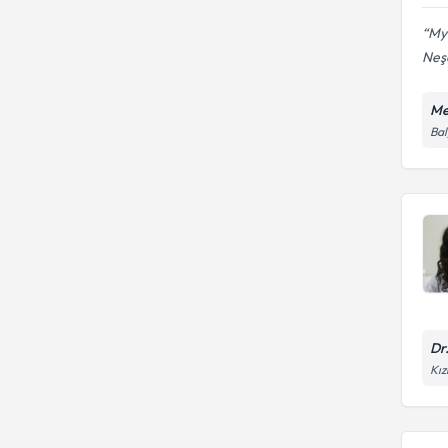
Mya
Neşe
Me
Bal
Dr
Kız