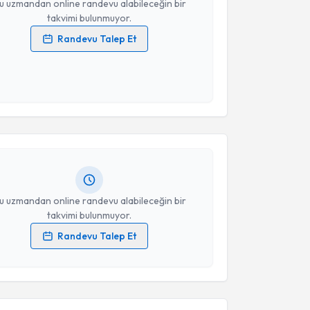
u uzmandan online randevu alabileceğin bir
takvimi bulunmuyor.
Randevu Talep Et
 verilerimin işlenmesine ilişkin
Aydınlatma Metni
'ni
 ve kişisel verilerimin belirtilen kapsamda
akvimi Talebi
esini kabul ediyorum.
Takvim Talebini Gönder
h Yurtseven
için randevu takvimi talebi oluşturun.
andan randevu almanız için bir takvim
ında e-posta ile bilgilendireceğiz.
resiniz
u uzmandan online randevu alabileceğin bir
takvimi bulunmuyor.
Randevu Talep Et
 verilerimin işlenmesine ilişkin
Aydınlatma Metni
'ni
 ve kişisel verilerimin belirtilen kapsamda
akvimi Talebi
esini kabul ediyorum.