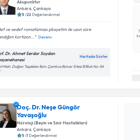
Akupunktur
Ankara
, Çankaya
5
(
22
Değerlendirme)
ef ve sedef romatizması şikayetim ile uzun süre
ka
andığım kortizon...
Devamı
of. Dr. Ahmet Serdar Soydan
Haritada Göster
ayenehanesi
t Mah. Doğan Taşdelen Bulv. Çamlıca Bulvar Sitesi B Blok No :54
3
Randevu T
Doç. Dr. Neşe Güngör
Doç. Dr. 
Yavaşoğlu
oluşturun. 
hazırlandığ
Nöroloji (Beyin ve Sinir Hastalıkları)
Ankara
, Çankaya
E-posta Ad
5
(
1
Değerlendirme)