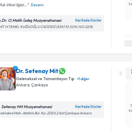
ka
uk ötesi ilgisi...
Devamı
.Dr. O.Melih İzdeş Muayenehanesi
Haritada Göster
HİT H.TEMEL KUĞUOĞLU CADDESİ (ESKİ 10.SOK) NO:22/B.
Dr. Setenay Mit
Geleneksel ve Tamamlayıcı Tıp
+
1
diğer
Ankara
, Çankaya
. Setenay Mit Muayenehanesi
Haritada Göster
ka
aklıdere Mah. Atatürk Bul. No: 223/6 2.Kat Çankaya Ankara