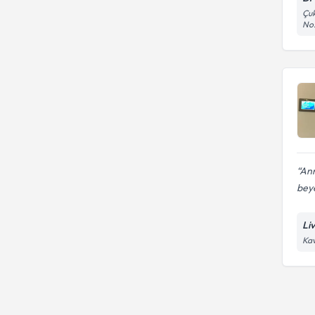
Çuk
No:
Ann
beye
Li
Kav