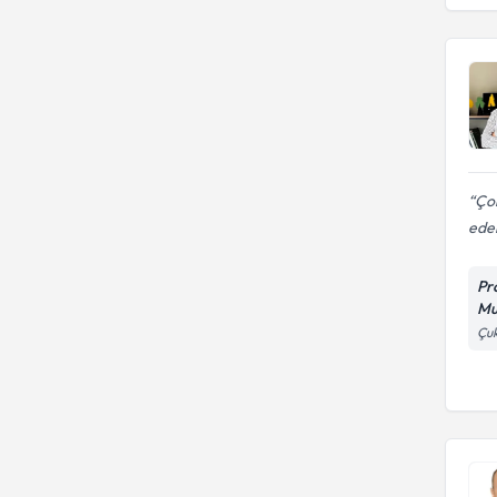
ÇUKUROVA ÜNİVERSİTESİ
Çok
eden
Pr
Mu
Çuk