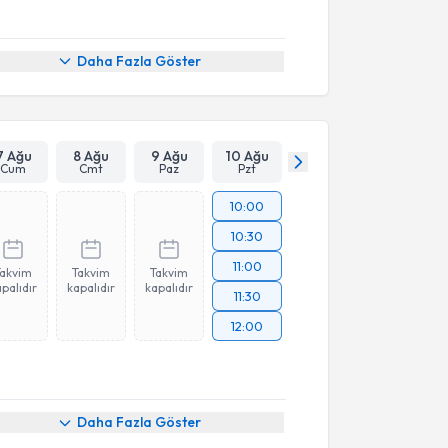
Daha Fazla Göster
7 Ağu
8 Ağu
9 Ağu
10 Ağu
Cum
Cmt
Paz
Pzt
10:00
10:30
11:00
Takvim
Takvim
Takvim
palıdır
kapalıdır
kapalıdır
11:30
12:00
Daha Fazla Göster