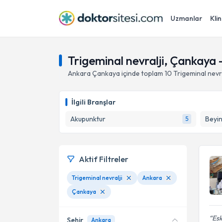
Uzmanlar
Klin
Trigeminal nevralji, Çankaya 
Ankara
Çankaya
içinde toplam
10
Trigeminal nevra
İlgili Branşlar
Akupunktur
Beyin
5
Aktif Filtreler
Trigeminal nevralji
Ankara
Çankaya
Esk
Şehir
Ankara