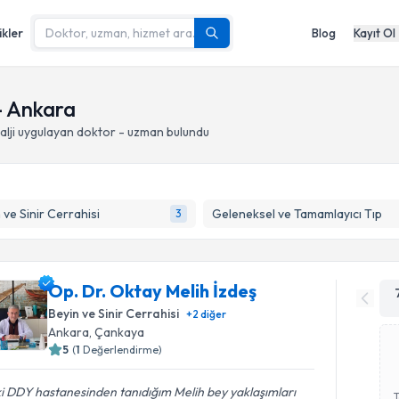
ikler
Blog
Kayıt Ol
- Ankara
lji
uygulayan doktor - uzman bulundu
 ve Sinir Cerrahisi
Geleneksel ve Tamamlayıcı Tıp
3
Op. Dr. Oktay Melih İzdeş
Beyin ve Sinir Cerrahisi
+
2
diğer
Ankara
, Çankaya
5
(
1
Değerlendirme)
i DDY hastanesinden tanıdığım Melih bey yaklaşımları