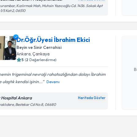
Kişisel
urambar, Kızılırmak Mah, Muhsin Yazıcıoğlu Cd. 1436. Sokak Apt
1/5 Kat:2, 06510
okudum
Randevu T
işlenm
Dr.Öğr.Üye
Dr.Öğr.Üyesi İbrahim Ekici
oluşturun. 
Beyin ve Sinir Cerrahisi
hazırlandığ
Ankara
, Çankaya
5
(
2
Değerlendirme)
E-posta Ad
B
emin trigeminal nevralji rahatsızlığından dolayı İbrahim
 ulaştık kendisi işinin...
Devamı
Kişisel
okudum
v Hospital Ankara
Haritada Göster
işlenm
aklıdere, Bestekar Cd No:8, 06680