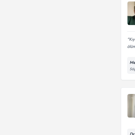
Kıy
ölüm
Me
Söğ
Dr