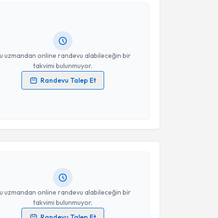
alil Can Küçükyıldız
için randevu takvimi talebi
Takvim Talebini Gönder
Size bu uzmandan randevu almanız için bir takvim
ında e-posta ile bilgilendireceğiz.
resiniz
u uzmandan online randevu alabileceğin bir
takvimi bulunmuyor.
Randevu Talep Et
 verilerimin işlenmesine ilişkin
Aydınlatma Metni
'ni
 ve kişisel verilerimin belirtilen kapsamda
akvimi Talebi
esini kabul ediyorum.
Takvim Talebini Gönder
z Karakurt
için randevu takvimi talebi oluşturun. Size
 randevu almanız için bir takvim hazırlandığında e-
lgilendireceğiz.
resiniz
u uzmandan online randevu alabileceğin bir
takvimi bulunmuyor.
Randevu Talep Et