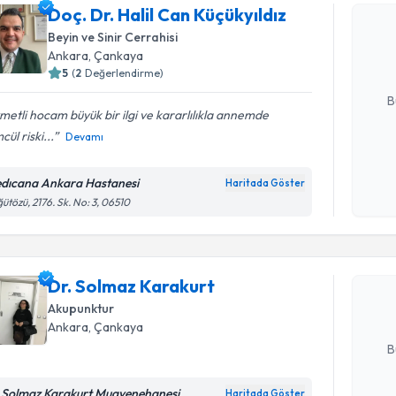
Doç. Dr. H
Doç. Dr. Halil Can Küçükyıldız
oluşturun. 
Beyin ve Sinir Cerrahisi
hazırlandığ
Ankara
, Çankaya
5
(
2
Değerlendirme)
E-posta Ad
B
metli hocam büyük bir ilgi ve kararlılıkla annemde
cül riski...
Devamı
Kişisel
okudum
dıcana Ankara Hastanesi
Haritada Göster
Randevu T
işlenm
ütözü, 2176. Sk. No: 3, 06510
Dr. Solma
bu uzmandan
Dr. Solmaz Karakurt
posta ile bi
Akupunktur
E-posta Ad
Ankara
, Çankaya
B
 Solmaz Karakurt Muayenehanesi
Haritada Göster