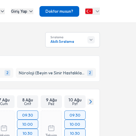
Giriş Yap
Doktor musun?
Sıralama
Akıllı Sıralama
Nöroloji (Beyin ve Sinir Hastalıkları)
2
2
7 Ağu
8 Ağu
9 Ağu
10 Ağu
Cum
Cmt
Paz
Pzt
09:30
09:30
10:00
10:00
10:30
10:30
Takvim
Takvim