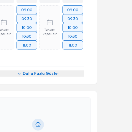
09:00
09:00
09:30
09:30
10:00
10:00
Takvim
Takvim
palıdır
kapalıdır
10:30
10:30
11:00
11:00
Daha Fazla Göster
akvimi Talebi
Neşe Güngör Yavaşoğlu
için randevu takvimi talebi
Size bu uzmandan randevu almanız için bir takvim
ında e-posta ile bilgilendireceğiz.
resiniz