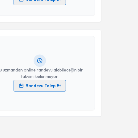
 verilerimin işlenmesine ilişkin
Aydınlatma Metni
'ni
 ve kişisel verilerimin belirtilen kapsamda
akvimi Talebi
esini kabul ediyorum.
Takvim Talebini Gönder
si İbrahim Ekici
için randevu takvimi talebi
Size bu uzmandan randevu almanız için bir takvim
ında e-posta ile bilgilendireceğiz.
resiniz
u uzmandan online randevu alabileceğin bir
takvimi bulunmuyor.
Randevu Talep Et
 verilerimin işlenmesine ilişkin
Aydınlatma Metni
'ni
 ve kişisel verilerimin belirtilen kapsamda
esini kabul ediyorum.
Takvim Talebini Gönder