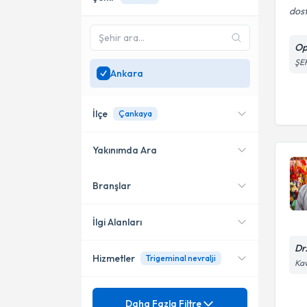
dostl
Op
ŞE
Ankara
İlçe
Çankaya
Yakınımda Ara
Branşlar
Konumuma yakın uzmanları
Çankaya
göster
Yenimahalle
İlgi Alanları
Altındağ
Dr
Hizmetler
Trigeminal nevralji
Akupunktur
Kav
Beyin ve Sinir Cerrahisi
Mezuniyet
Akupunktur
Daha Fazla Filtre