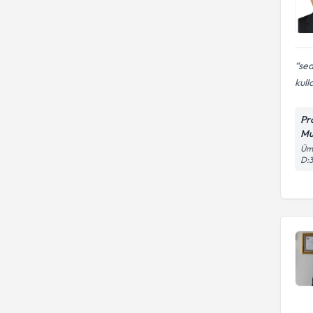
sed
kull
Pr
Mu
Ümi
D: