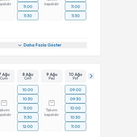
palıdır
kapalıdır
11:00
11:00
11:30
11:30
Daha Fazla Göster
7 Ağu
8 Ağu
9 Ağu
10 Ağu
Cum
Cmt
Paz
Pzt
10:00
09:00
10:30
09:30
11:00
10:00
Takvim
Takvim
palıdır
kapalıdır
11:30
10:30
12:00
11:00