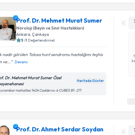
Prof. Dr. Mehmet Murat Sumer
Nöroloji (Beyin ve Sinir Hastalıkları)
Ankara
, Çankaya
5
(
1
Değerlendirme)
 nadir görülen Tolosa hunt sendromu hastalığımı teşhis
ka
 ve...
Devamı
of. Dr. Mehmet Murat Sumer Özel
Haritada Göster
ayenehanesi
urambar mahallesi 1424 Cadde no: 6 CUBES B1- 271
Prof. Dr. Ahmet Serdar Soydan