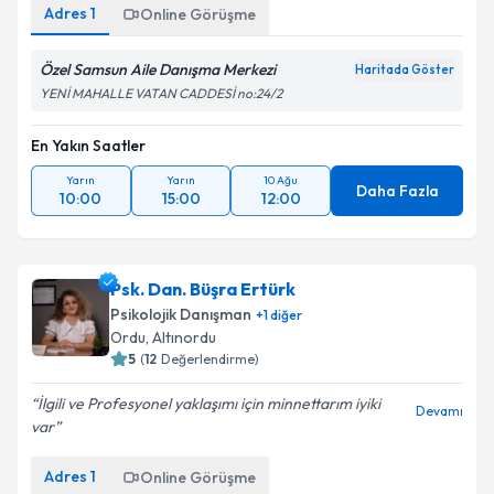
Adres
1
Online Görüşme
Özel Samsun Aile Danışma Merkezi
Haritada Göster
YENİ MAHALLE VATAN CADDESİ no:24/2
En Yakın Saatler
Yarın
Yarın
10 Ağu
Daha Fazla
10:00
15:00
12:00
Psk. Dan. Büşra Ertürk
Psikolojik Danışman
+
1
diğer
Ordu
, Altınordu
5
(
12
Değerlendirme)
İlgili ve Profesyonel yaklaşımı için minnettarım iyiki
Devamı
var
Adres
1
Online Görüşme