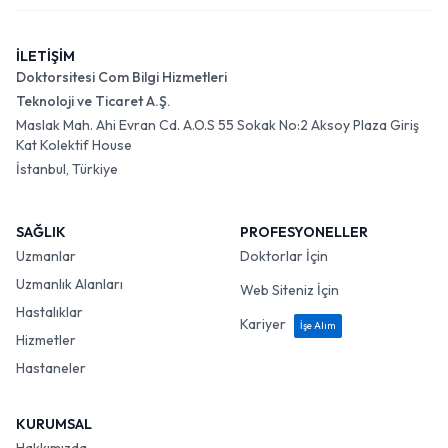
İLETİŞİM
Doktorsitesi Com Bilgi Hizmetleri
Teknoloji ve Ticaret A.Ş.
Maslak Mah. Ahi Evran Cd. A.O.S 55 Sokak No:2 Aksoy Plaza Giriş
Kat Kolektif House
İstanbul, Türkiye
SAĞLIK
PROFESYONELLER
Uzmanlar
Doktorlar İçin
Uzmanlık Alanları
Web Siteniz İçin
Hastalıklar
Kariyer
İşe Alım
Hizmetler
Hastaneler
KURUMSAL