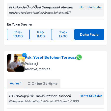
Psk.Hande Ünal Özel Danışmanlık Merkezi
Haritada Göster
Hacılar Meydanı Mahallesi Erdem Sokak No:5/1
En Yakın Saatler
12 Ağu
12 Ağu
12 Ağu
Daha Fazla
10:00
11:00
13:00
Psk. Yusuf Batuhan Torbacı
Psikoloji
Amasya
, Merkez
Adres
1
Online Görüşme
BT Psikoloji (Psk. Yusuf Batuhan Torbacı)
Haritada Göster
Ellibeşevler, Mehmet Varinli Cd. No:125 Daire:3, 05100