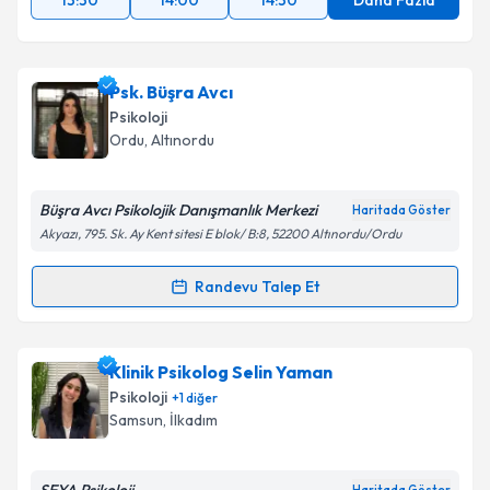
13:30
14:00
14:30
Daha Fazla
Psk. Büşra Avcı
Psikoloji
Ordu
, Altınordu
Büşra Avcı Psikolojik Danışmanlık Merkezi
Haritada Göster
Akyazı, 795. Sk. Ay Kent sitesi E blok/ B:8, 52200 Altınordu/Ordu
Randevu Talep Et
Randevu Takvimi Talebi
Psk. Büşra Avcı
için randevu takvimi talebi oluşturun.
Klinik Psikolog Selin Yaman
Size bu uzmandan randevu almanız için bir takvim
Psikoloji
+
1
diğer
hazırlandığında e-posta ile bilgilendireceğiz.
Samsun
, İlkadım
E-posta Adresiniz