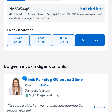
Yurt Psikoloji
Haritada Göster
Atatürk Mah. Doktor Osman Nuri Işık Sk. No:2 D:2 K:1 Carreforusa sahil
tarafı, BT Lounge üst apartmanı
En Yakın Saatler
13 Ağu
13 Ağu
13 Ağu
Daha Fazla
12:00
13:00
14:00
Bölgenize yakın diğer uzmanlar
Klinik Psikolog Gülbeyaz Süme
Psikoloji
+
1
diğer
Samsun
, Atakum
5
(
25
Değerlendirme)
İlk seansa giderken 'ya ne anlatcam tanımadığım
Devamı
insana' diye çok...