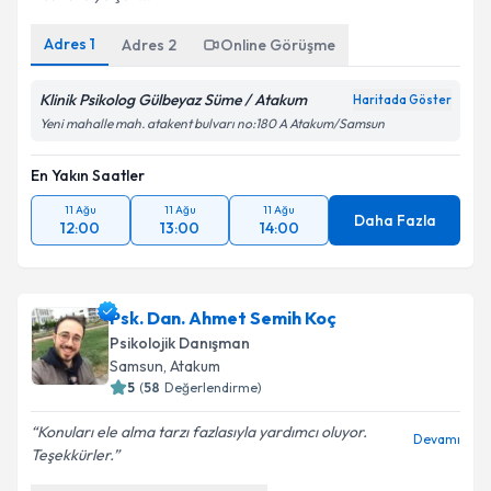
Adres
1
Adres
2
Online Görüşme
Klinik Psikolog Gülbeyaz Süme / Atakum
Haritada Göster
Yeni mahalle mah. atakent bulvarı no:180 A Atakum/Samsun
En Yakın Saatler
11 Ağu
11 Ağu
11 Ağu
Daha Fazla
12:00
13:00
14:00
Psk. Dan. Ahmet Semih Koç
Psikolojik Danışman
Samsun
, Atakum
5
(
58
Değerlendirme)
Konuları ele alma tarzı fazlasıyla yardımcı oluyor.
Devamı
Teşekkürler.