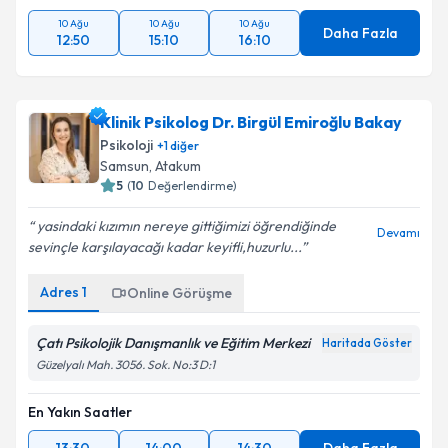
10 Ağu
10 Ağu
10 Ağu
Daha Fazla
12:50
15:10
16:10
Klinik Psikolog Dr. Birgül Emiroğlu Bakay
Psikoloji
+
1
diğer
Samsun
, Atakum
5
(
10
Değerlendirme)
yasindaki kızımın nereye gittiğimizi öğrendiğinde
Devamı
sevinçle karşılayacağı kadar keyifli,huzurlu...
Adres
1
Online Görüşme
Çatı Psikolojik Danışmanlık ve Eğitim Merkezi
Haritada Göster
Güzelyalı Mah. 3056. Sok. No:3 D:1
En Yakın Saatler