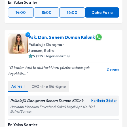
En Yakın Saatler
14:00
15:00
16:00
Daha Fazla
Psk. Dan. Senem Duman Külünk
Psikolojik Danışman
Samsun
, Bafra
5
(
229
Değerlendirme)
O kadar tatlı bi doktorki hep çözüm odaklı çok
Devamı
teşekkür...
Adres
1
Online Görüşme
Psikolojik Danışman Senem Duman Külünk
Haritada Göster
Hacınabi Mahallesi Emirefendi Sokak Keçeli Apt. No:1 D:1
Bafra/Samsun
En Yakın Saatler