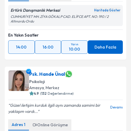
Ertürk Danışmanlık Merkezi
Haritada Göster
CUMHURİYET MH. ZİYA GÖKALP CAD. ELİFCE APT. NO: 190 / 2
Altınordu Ordu
En Yakın Saatler
Yarın
14:00
16:00
Daha Fazla
10:00
Psk. Hande Ünal
Psikoloji
Amasya
, Merkez
4.9
(
132
Değerlendirme)
Güzel iletişim kurduk ilgili aynı zamanda samimi bir
Devamı
yaklaşım vardı...
Adres
1
Online Görüşme