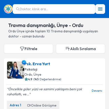
Doktor, klinik ara...
Travma danışmanlığı, Ünye - Ordu
Ordu
Ünye
içinde toplam
10
Travma danışmanlığı
uygulayan
doktor - uzman bulundu
Filtrele
Akıllı Sıralama
Psk. Erva Yurt
Psikoloji
Ordu
, Ünye
4.9
(
145
Değerlendirme)
Öncelikle güler yüzü ve samimi yaklaşımı beni çok
Devamı
rahatlattı, ve...
Adres
1
Online Görüşme