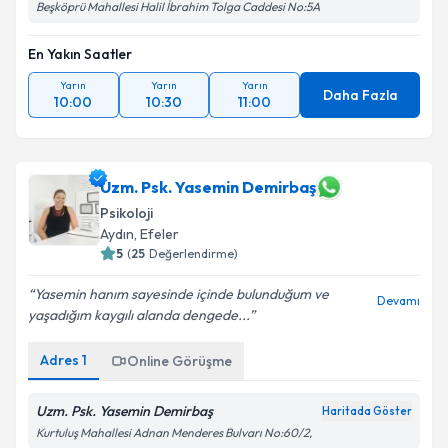
Beşköprü Mahallesi Halil İbrahim Tolga Caddesi No:5A
En Yakın Saatler
Yarın
Yarın
Yarın
Daha Fazla
10:00
10:30
11:00
Uzm. Psk. Yasemin Demirbaş
Psikoloji
Aydın
, Efeler
5
(
25
Değerlendirme)
Yasemin hanım sayesinde içinde bulunduğum ve
Devamı
yaşadığım kaygılı alanda dengede...
Adres
1
Online Görüşme
Uzm. Psk. Yasemin Demirbaş
Haritada Göster
Kurtuluş Mahallesi Adnan Menderes Bulvarı No:60/2,