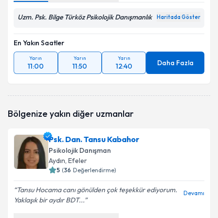
Uzm. Psk. Bilge Türköz Psikolojik Danışmanlık
Haritada Göster
En Yakın Saatler
Yarın
Yarın
Yarın
Daha Fazla
11:00
11:50
12:40
Bölgenize yakın diğer uzmanlar
Psk. Dan. Tansu Kabahor
Psikolojik Danışman
Aydın
, Efeler
5
(
36
Değerlendirme)
Tansu Hocama canı gönülden çok teşekkür ediyorum.
Devamı
Yaklaşık bir aydır BDT...