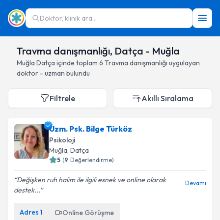
Doktor, klinik ara...
Travma danışmanlığı, Datça - Muğla
Muğla
Datça
içinde toplam
6
Travma danışmanlığı
uygulayan
doktor - uzman bulundu
Filtrele
Akıllı Sıralama
Uzm. Psk. Bilge Türköz
Psikoloji
Muğla
, Datça
5
(
9
Değerlendirme)
Değişken ruh halim ile ilgili esnek ve online olarak
Devamı
destek...
Adres
1
Online Görüşme