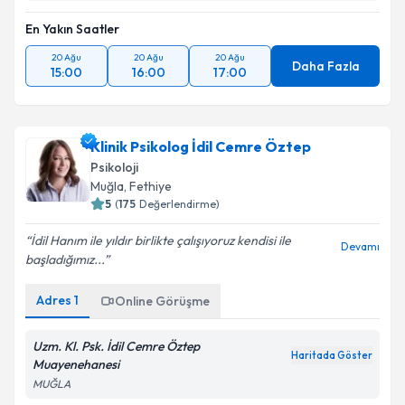
En Yakın Saatler
20 Ağu
20 Ağu
20 Ağu
Daha Fazla
15:00
16:00
17:00
Klinik Psikolog İdil Cemre Öztep
Psikoloji
Muğla
, Fethiye
5
(
175
Değerlendirme)
İdil Hanım ile yıldır birlikte çalışıyoruz kendisi ile
Devamı
başladığımız...
Adres
1
Online Görüşme
Uzm. Kl. Psk. İdil Cemre Öztep
Haritada Göster
Muayenehanesi
MUĞLA