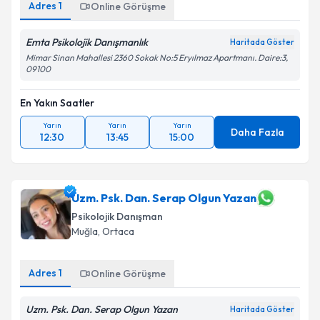
Adres
1
Online Görüşme
Emta Psikolojik Danışmanlık
Haritada Göster
Mimar Sinan Mahallesi 2360 Sokak No:5 Eryılmaz Apartmanı. Daire:3,
09100
En Yakın Saatler
Yarın
Yarın
Yarın
Daha Fazla
12:30
13:45
15:00
Uzm. Psk. Dan. Serap Olgun Yazan
Psikolojik Danışman
Muğla
, Ortaca
Adres
1
Online Görüşme
Uzm. Psk. Dan. Serap Olgun Yazan
Haritada Göster