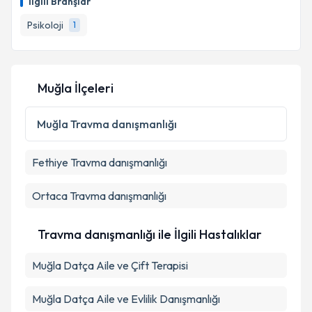
İlgili Branşlar
için bir takvim hazırlandığında e-posta ile
bilgilendireceğiz.
Psikoloji
1
E-posta Adresiniz
Muğla İlçeleri
Kişisel verilerimin işlenmesine ilişkin
Aydınlatma
Muğla
Travma danışmanlığı
Metni
'ni okudum ve kişisel verilerimin belirtilen
kapsamda işlenmesini kabul ediyorum.
Fethiye
Travma danışmanlığı
Takvim Talebini Gönder
Ortaca
Travma danışmanlığı
Travma danışmanlığı ile İlgili Hastalıklar
Muğla Datça Aile ve Çift Terapisi
Muğla Datça Aile ve Evlilik Danışmanlığı