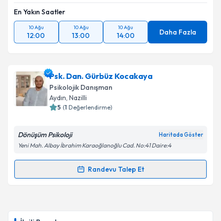
En Yakın Saatler
10 Ağu
10 Ağu
10 Ağu
Daha Fazla
12:00
13:00
14:00
Psk. Dan. Gürbüz Kocakaya
Psikolojik Danışman
Aydın
, Nazilli
5
(
1
Değerlendirme)
Dönüşüm Psikoloji
Haritada Göster
Yeni Mah. Albay İbrahim Karaoğlanoğlu Cad. No:41 Daire:4
Randevu Talep Et
Randevu Takvimi Talebi
Psk. Dan. Gürbüz Kocakaya
için randevu takvimi
talebi oluşturun. Size bu uzmandan randevu almanız