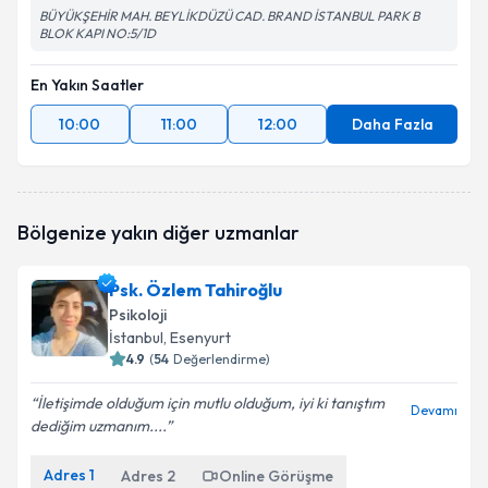
BÜYÜKŞEHİR MAH. BEYLİKDÜZÜ CAD. BRAND İSTANBUL PARK B
BLOK KAPI NO:5/1D
En Yakın Saatler
10:00
11:00
12:00
Daha Fazla
Bölgenize yakın diğer uzmanlar
Psk. Özlem Tahiroğlu
Psikoloji
İstanbul
, Esenyurt
4.9
(
54
Değerlendirme)
İletişimde olduğum için mutlu olduğum, iyi ki tanıştım
Devamı
dediğim uzmanım....
Adres
1
Adres
2
Online Görüşme