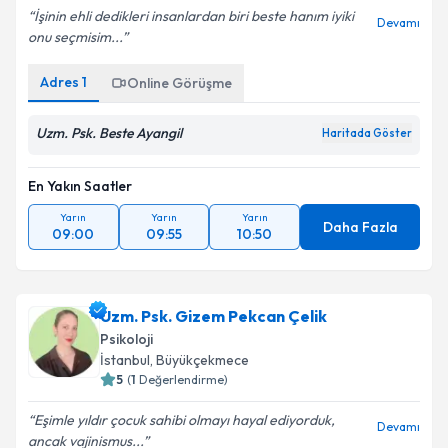
İşinin ehli dedikleri insanlardan biri beste hanım iyiki
Devamı
onu seçmisim...
Adres
1
Online Görüşme
Kişisel verilerimin işlenmesine ilişkin
Aydınlatma
Metni
'ni okudum ve kişisel verilerimin belirtilen
kapsamda işlenmesini kabul ediyorum.
Uzm. Psk. Beste Ayangil
Haritada Göster
En Yakın Saatler
Takvim Talebini Gönder
Yarın
Yarın
Yarın
Daha Fazla
09:00
09:55
10:50
Uzm. Psk. Gizem Pekcan Çelik
Psikoloji
İstanbul
, Büyükçekmece
5
(
1
Değerlendirme)
Eşimle yıldır çocuk sahibi olmayı hayal ediyorduk,
Devamı
ancak vajinismus...