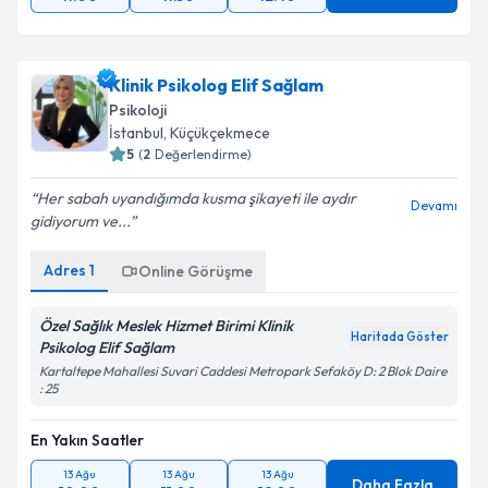
Klinik Psikolog Elif Sağlam
Psikoloji
İstanbul
, Küçükçekmece
5
(
2
Değerlendirme)
Her sabah uyandığımda kusma şikayeti ile aydır
Devamı
gidiyorum ve...
Adres
1
Online Görüşme
Özel Sağlık Meslek Hizmet Birimi Klinik
Haritada Göster
Psikolog Elif Sağlam
Kartaltepe Mahallesi Suvari Caddesi Metropark Sefaköy D: 2 Blok Daire
: 25
En Yakın Saatler
13 Ağu
13 Ağu
13 Ağu
Daha Fazla