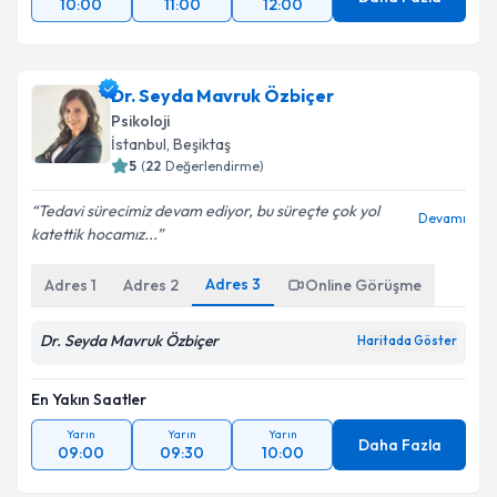
10:00
11:00
12:00
Dr. Seyda Mavruk Özbiçer
Psikoloji
İstanbul
, Beşiktaş
5
(
22
Değerlendirme)
Tedavi sürecimiz devam ediyor, bu süreçte çok yol
Devamı
katettik hocamız...
Adres
3
Adres
1
Adres
2
Online Görüşme
Dr. Seyda Mavruk Özbiçer
Haritada Göster
En Yakın Saatler
Yarın
Yarın
Yarın
Daha Fazla
09:00
09:30
10:00