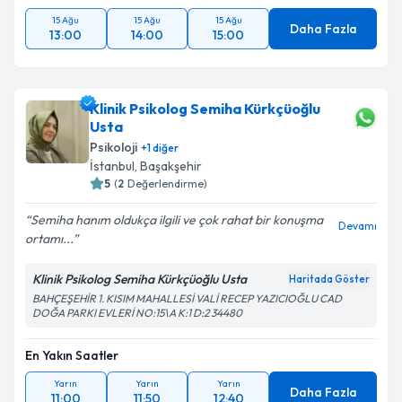
15 Ağu
15 Ağu
15 Ağu
Daha Fazla
13:00
14:00
15:00
Klinik Psikolog Semiha Kürkçüoğlu
Usta
Psikoloji
+
1
diğer
İstanbul
, Başakşehir
5
(
2
Değerlendirme)
Semiha hanım oldukça ilgili ve çok rahat bir konuşma
Devamı
ortamı...
Klinik Psikolog Semiha Kürkçüoğlu Usta
Haritada Göster
BAHÇEŞEHİR 1. KISIM MAHALLESİ VALİ RECEP YAZICIOĞLU CAD
DOĞA PARKI EVLERİ NO:15\A K:1 D:2 34480
En Yakın Saatler
Yarın
Yarın
Yarın
Daha Fazla
11:00
11:50
12:40