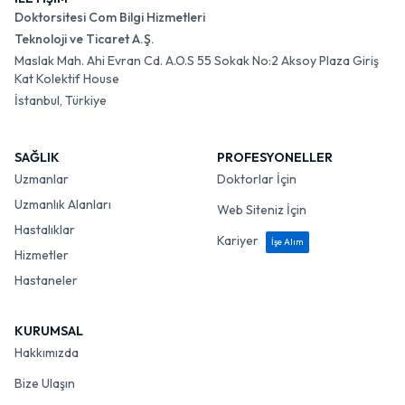
Doktorsitesi Com Bilgi Hizmetleri
Teknoloji ve Ticaret A.Ş.
Maslak Mah. Ahi Evran Cd. A.O.S 55 Sokak No:2 Aksoy Plaza Giriş
Kat Kolektif House
İstanbul, Türkiye
SAĞLIK
PROFESYONELLER
Uzmanlar
Doktorlar İçin
Uzmanlık Alanları
Web Siteniz İçin
Hastalıklar
Kariyer
İşe Alım
Hizmetler
Hastaneler
KURUMSAL
Hakkımızda
Bize Ulaşın