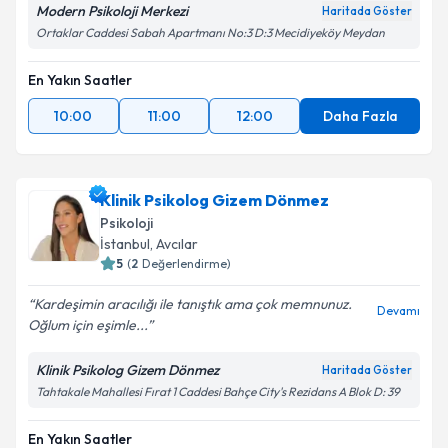
Modern Psikoloji Merkezi
Haritada Göster
Ortaklar Caddesi Sabah Apartmanı No:3 D:3 Mecidiyeköy Meydan
En Yakın Saatler
10:00
11:00
12:00
Daha Fazla
Klinik Psikolog Gizem Dönmez
Psikoloji
İstanbul
, Avcılar
5
(
2
Değerlendirme)
Kardeşimin aracılığı ile tanıştık ama çok memnunuz.
Devamı
Oğlum için eşimle...
Klinik Psikolog Gizem Dönmez
Haritada Göster
Tahtakale Mahallesi Fırat 1 Caddesi Bahçe City's Rezidans A Blok D: 39
En Yakın Saatler