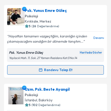
Psk. Yunus Emre Güleç
Psikoloji
Kırıkkale
, Merkez
5
(
26
Değerlendirme)
Hayattan tamamen vazgeçtiğim, karanlığın içinden
Devamı
çıkamayacağımı sandığım bir dönemde tanıştım...
Psk. Yunus Emre Güleç
Haritada Göster
Yaylacık Mah. 11. Sok. 27 Yaman Rezidans Kat:3 No:14
Randevu Talep Et
Randevu Takvimi Talebi
Psk. Yunus Emre Güleç
için randevu takvimi talebi
Uzm. Psk. Beste Ayangil
oluşturun. Size bu uzmandan randevu almanız için bir
Psikoloji
takvim hazırlandığında e-posta ile bilgilendireceğiz.
İstanbul
, Bakırköy
5
(
102
Değerlendirme)
E-posta Adresiniz