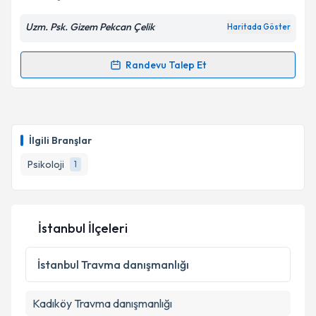
Uzm. Psk. Gizem Pekcan Çelik
Haritada Göster
Randevu Talep Et
Randevu Takvimi Talebi
Uzm. Psk. Gizem Pekcan Çelik
için randevu takvimi
talebi oluşturun. Size bu uzmandan randevu almanız
İlgili Branşlar
için bir takvim hazırlandığında e-posta ile
bilgilendireceğiz.
Psikoloji
1
E-posta Adresiniz
İstanbul İlçeleri
Kişisel verilerimin işlenmesine ilişkin
Aydınlatma
İstanbul
Travma danışmanlığı
Metni
'ni okudum ve kişisel verilerimin belirtilen
kapsamda işlenmesini kabul ediyorum.
Kadıköy
Travma danışmanlığı