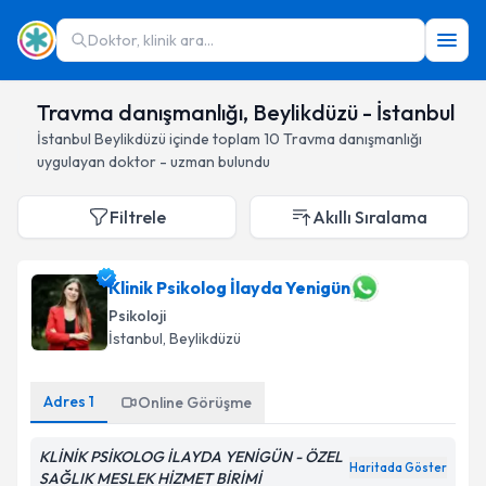
Doktor, klinik ara...
Travma danışmanlığı, Beylikdüzü - İstanbul
İstanbul
Beylikdüzü
içinde toplam
10
Travma danışmanlığı
uygulayan doktor - uzman bulundu
Filtrele
Akıllı Sıralama
Klinik Psikolog İlayda Yenigün
Psikoloji
İstanbul
, Beylikdüzü
Adres
1
Online Görüşme
KLİNİK PSİKOLOG İLAYDA YENİGÜN - ÖZEL
Haritada Göster
SAĞLIK MESLEK HİZMET BİRİMİ