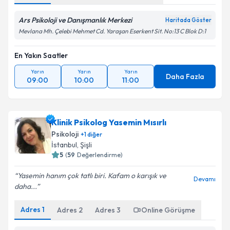
Ars Psikoloji ve Danışmanlık Merkezi
Haritada Göster
Mevlana Mh. Çelebi Mehmet Cd. Yaraşan Eserkent Sit. No:13 C Blok D:1
En Yakın Saatler
Yarın
Yarın
Yarın
Daha Fazla
09:00
10:00
11:00
Klinik Psikolog Yasemin Mısırlı
Psikoloji
+
1
diğer
İstanbul
, Şişli
5
(
59
Değerlendirme)
Yasemin hanım çok tatlı biri. Kafam o karışık ve
Devamı
daha...
Adres
1
Adres
2
Adres
3
Online Görüşme