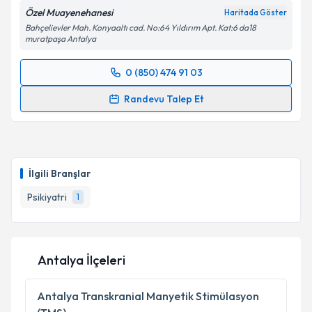
Özel Muayenehanesi
Haritada Göster
Bahçelievler Mah. Konyaaltı cad. No:64 Yıldırım Apt. Kat:6 da18
muratpaşa Antalya
0 (850) 474 91 03
Randevu Takvimi Talebi
Randevu Talep Et
Uzm. Dr. Memet Nedim Yargıcı
için randevu takvimi
talebi oluşturun. Size bu uzmandan randevu almanız
için bir takvim hazırlandığında e-posta ile
bilgilendireceğiz.
İlgili Branşlar
E-posta Adresiniz
Psikiyatri
1
Antalya İlçeleri
Kişisel verilerimin işlenmesine ilişkin
Aydınlatma
Metni
'ni okudum ve kişisel verilerimin belirtilen
kapsamda işlenmesini kabul ediyorum.
Antalya
Transkranial Manyetik Stimülasyon