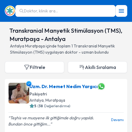
Doktor, klinik ara...
Transkranial Manyetik Stimülasyon (TMS),
Muratpaşa - Antalya
Antalya
Muratpaşa
içinde toplam
1
Transkranial Manyetik
Stimülasyon (TMS)
uygulayan doktor - uzman bulundu
Filtrele
Akıllı Sıralama
Uzm. Dr. Memet Nedim Yargıcı
Psikiyatri
Antalya
, Muratpaşa
5
(
38
Değerlendirme)
Teşhis ve muayene ilk gittiğimde doğru yapıldı.
Devamı
Bundan önce gittiğim...