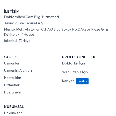
İLETİŞİM
Doktorsitesi Com Bilgi Hizmetleri
Teknoloji ve Ticaret A.Ş.
Maslak Mah. Ahi Evran Cd. A.O.S 55 Sokak No:2 Aksoy Plaza Giriş
Kat Kolektif House
İstanbul, Türkiye
SAĞLIK
PROFESYONELLER
Uzmanlar
Doktorlar İçin
Uzmanlık Alanları
Web Siteniz İçin
Hastalıklar
Kariyer
İşe Alım
Hizmetler
Hastaneler
KURUMSAL
Hakkımızda