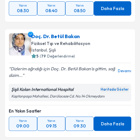
Yarın
Yarın
Yarın
Daha Fazla
08:30
08:40
08:50
Doç. Dr. Betül Bakan
Fiziksel Tıp ve Rehabilitasyon
İstanbul
, Şişli
5
(
79
Değerlendirme)
Dizlerim ağrıdığı için Doç. Dr. Betül Bakan’a gittim, sağ
Devamı
dizim...
Şişli Kolan International Hospital
Haritada Göster
Kaptanpaşa Mahallesi, Darülaceze Cd. No:14 Okmeydanı
En Yakın Saatler
Yarın
Yarın
Yarın
Daha Fazla
09:00
09:15
09:30