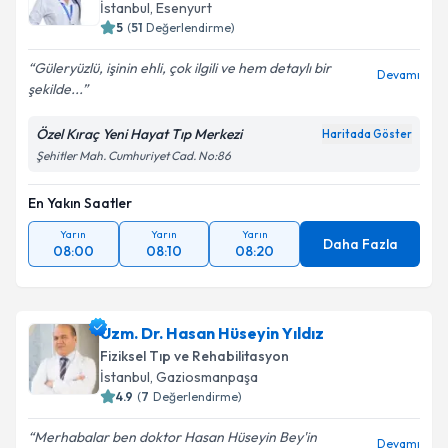
İstanbul
, Esenyurt
5
(
51
Değerlendirme)
Güleryüzlü, işinin ehli, çok ilgili ve hem detaylı bir
Devamı
şekilde...
Özel Kıraç Yeni Hayat Tıp Merkezi
Haritada Göster
Şehitler Mah. Cumhuriyet Cad. No:86
En Yakın Saatler
Yarın
Yarın
Yarın
Daha Fazla
08:00
08:10
08:20
Uzm. Dr. Hasan Hüseyin Yıldız
Fiziksel Tıp ve Rehabilitasyon
İstanbul
, Gaziosmanpaşa
4.9
(
7
Değerlendirme)
Merhabalar ben doktor Hasan Hüseyin Bey'in
Devamı