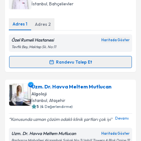
takvim hazırlandığında e-posta ile bilgilendireceğiz.
İstanbul
, Bahçelievler
E-posta Adresiniz
Adres
1
Adres
2
Özel Rumeli Hastanesi
Haritada Göster
Kişisel verilerimin işlenmesine ilişkin
Aydınlatma
Tevfik Bey, Mektep Sk. No:11
Metni
'ni okudum ve kişisel verilerimin belirtilen
kapsamda işlenmesini kabul ediyorum.
Randevu Talep Et
Randevu Takvimi Talebi
Takvim Talebini Gönder
Dr. Öğr. Üyesi Saime Demirci
için randevu takvimi
Uzm. Dr. Havva Meltem Mutlucan
talebi oluşturun. Size bu uzmandan randevu almanız
Algoloji
için bir takvim hazırlandığında e-posta ile
İstanbul
, Ataşehir
bilgilendireceğiz.
5
(
4
Değerlendirme)
E-posta Adresiniz
Devamı
Konusunda uzman çözüm odaklı klinik şartları çok iyi
Uzm. Dr. Havva Meltem Mutlucan
Haritada Göster
Barbaros Mahallesi Akzambak Sokak No:3 Uphill Towers A Blok Daire:31