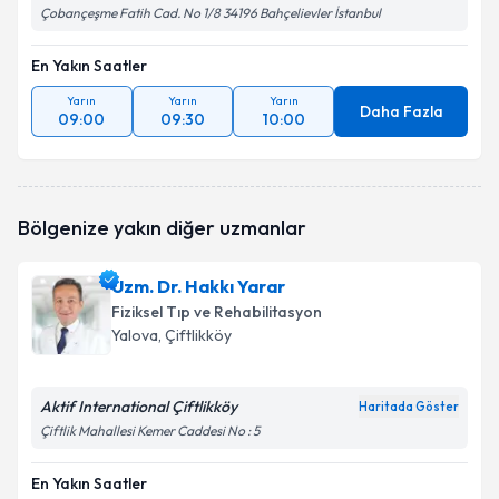
Çobançeşme Fatih Cad. No 1/8 34196 Bahçelievler İstanbul
En Yakın Saatler
Yarın
Yarın
Yarın
Daha Fazla
09:00
09:30
10:00
Bölgenize yakın diğer uzmanlar
Uzm. Dr. Hakkı Yarar
Fiziksel Tıp ve Rehabilitasyon
Yalova
, Çiftlikköy
Aktif International Çiftlikköy
Haritada Göster
Çiftlik Mahallesi Kemer Caddesi No : 5
En Yakın Saatler