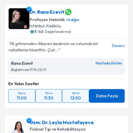
Dr. Rana Ecevit
Pratisyen Hekimlik
+
4
diğer
İstanbul
, Kadıköy
5
(
40
Değerlendirme)
İlk gitmemden itibaren bedenim ve ruhumda bir
Devamı
rahatlama hissettim. Çok...
Rana Ecevit
Haritada Göster
Bağdat cad 117 K:2 D:11
En Yakın Saatler
Yarın
Yarın
Yarın
Daha Fazla
11:00
11:30
12:00
Uzm. Dr. Leyla Mustafayeva
Fiziksel Tıp ve Rehabilitasyon