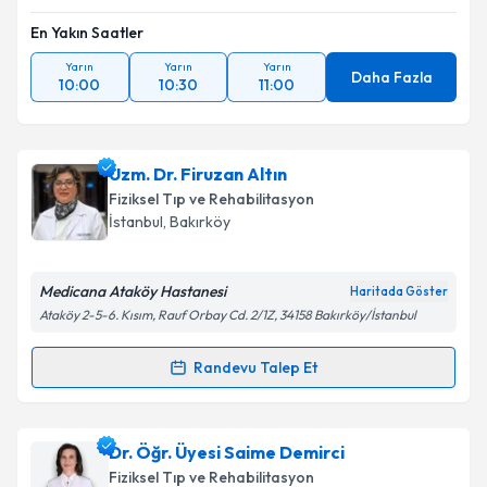
En Yakın Saatler
Yarın
Yarın
Yarın
Daha Fazla
10:00
10:30
11:00
Uzm. Dr. Firuzan Altın
Fiziksel Tıp ve Rehabilitasyon
İstanbul
, Bakırköy
Medicana Ataköy Hastanesi
Haritada Göster
Ataköy 2-5-6. Kısım, Rauf Orbay Cd. 2/1Z, 34158 Bakırköy/İstanbul
Randevu Talep Et
Randevu Takvimi Talebi
Uzm. Dr. Firuzan Altın
için randevu takvimi talebi
Dr. Öğr. Üyesi Saime Demirci
oluşturun. Size bu uzmandan randevu almanız için bir
Fiziksel Tıp ve Rehabilitasyon