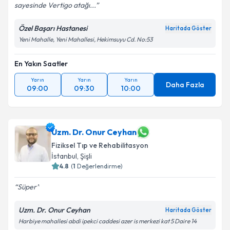
sayesinde Vertigo atağı...
Özel Başarı Hastanesi
Haritada Göster
Yeni Mahalle, Yeni Mahallesi, Hekimsuyu Cd. No:53
En Yakın Saatler
Yarın
Yarın
Yarın
Daha Fazla
09:00
09:30
10:00
Uzm. Dr. Onur Ceyhan
Fiziksel Tıp ve Rehabilitasyon
İstanbul
, Şişli
4.8
(
1
Değerlendirme)
Süper
Uzm. Dr. Onur Ceyhan
Haritada Göster
Harbiye mahallesi abdi ipekci caddesi azer is merkezi kat 5 Daire 14