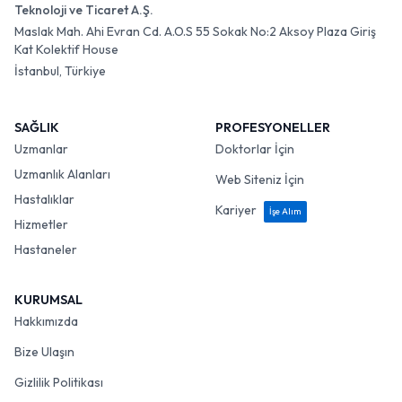
Teknoloji ve Ticaret A.Ş.
Maslak Mah. Ahi Evran Cd. A.O.S 55 Sokak No:2 Aksoy Plaza Giriş
Kat Kolektif House
İstanbul, Türkiye
SAĞLIK
PROFESYONELLER
Uzmanlar
Doktorlar İçin
Uzmanlık Alanları
Web Siteniz İçin
Hastalıklar
Kariyer
İşe Alım
Hizmetler
Hastaneler
KURUMSAL
Hakkımızda
Bize Ulaşın
Gizlilik Politikası