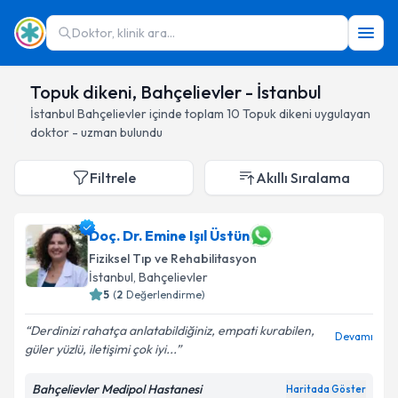
Doktor, klinik ara...
Topuk dikeni, Bahçelievler - İstanbul
İstanbul
Bahçelievler
içinde toplam
10
Topuk dikeni
uygulayan
doktor - uzman bulundu
Filtrele
Akıllı Sıralama
Doç. Dr. Emine Işıl Üstün
Fiziksel Tıp ve Rehabilitasyon
İstanbul
, Bahçelievler
5
(
2
Değerlendirme)
Derdinizi rahatça anlatabildiğiniz, empati kurabilen,
Devamı
güler yüzlü, iletişimi çok iyi...
Bahçelievler Medipol Hastanesi
Haritada Göster