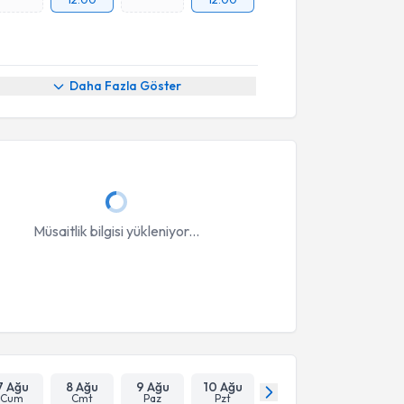
Daha Fazla Göster
Müsaitlik bilgisi yükleniyor...
7 Ağu
8 Ağu
9 Ağu
10 Ağu
Cum
Cmt
Paz
Pzt