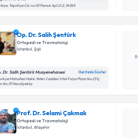
Randevu T
işlenm
biye, Teşvikiye Cd. no:53 Pamuk Apt.D:2, 34365
Op. Dr. Sa
Size bu uzm
Op. Dr. Salih Şentürk
hazırlandığ
Ortopedi ve Travmatoloji
E-posta Ad
İstanbul
, Şişli
B
. Dr. Salih Şentürk Muayenehanesi
Haritada Göster
Kişisel
vikiye Mahallesi Hakkı Yeten Caddesi Vital Fulya Plaza No:23 İç
ı No:31 Mecidiyeköy
okudum
Randevu T
işlenm
Prof. Dr.
Prof. Dr. Selami Çakmak
Size bu uzm
hazırlandığ
Ortopedi ve Travmatoloji
İstanbul
, Ataşehir
E-posta Ad