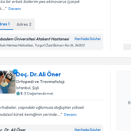
 kız bir erkek ikizlerim pes ekinovarus (çarpık
...
Devamı
dres
1
Adres
2
ıbadem Üniversitesi Atakent Hastanesi
Haritada Göster
kalı Merkez Mahallesi, Turgut Özal Bulvarı No:16, 34303
Randevu T
Doç. Dr. A
Doç. Dr. Ali Öner
uzmandan ra
Ortopedi ve Travmatoloji
posta ile bi
İstanbul
, Şişli
5
(
1
Değerlendirme)
E-posta Ad
B
rhabalar. yaşındaki oğlumuza doğuştan yüksek
ula(sol kürek kemiğinin yerinde...
Devamı
Kişisel
okudum
ç. Dr. Ali Öner
Haritada Göster