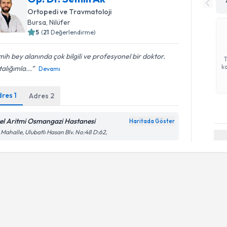
Ortopedi ve Travmatoloji
Bursa
, Nilüfer
5
(
21
Değerlendirme)
ih bey alanında çok bilgili ve profesyonel bir doktor.
ka
alığımla...
Devamı
dres
1
Adres
2
el Aritmi Osmangazi Hastanesi
Haritada Göster
 Mahalle, Ulubatlı Hasan Blv. No:48 D:62,