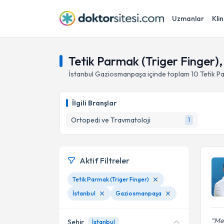
Uzmanlar
Klin
Tetik Parmak (Triger Finger)
İstanbul
Gaziosmanpaşa
içinde toplam
10
Tetik P
İlgili Branşlar
Ortopedi ve Travmatoloji
1
Aktif Filtreler
Tetik Parmak (Triger Finger)
İstanbul
Gaziosmanpaşa
Men
Şehir
İstanbul