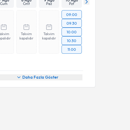
Cum
Cmt
Paz
Pzt
09:00
09:30
10:00
Takvim
Takvim
Takvim
palıdır
kapalıdır
kapalıdır
10:30
11:00
Daha Fazla Göster