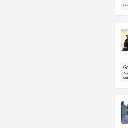
Har
Op
Teş
Kap