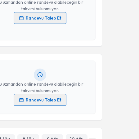
u uzmandan online randevu alabileceğin bir
takvimi bulunmuyor.
Randevu Talep Et
 verilerimin işlenmesine ilişkin
Aydınlatma Metni
'ni
akvimi Talebi
 ve kişisel verilerimin belirtilen kapsamda
esini kabul ediyorum.
zcan Kalem
için randevu takvimi talebi oluşturun.
Takvim Talebini Gönder
andan randevu almanız için bir takvim
ında e-posta ile bilgilendireceğiz.
resiniz
u uzmandan online randevu alabileceğin bir
takvimi bulunmuyor.
Randevu Talep Et
 verilerimin işlenmesine ilişkin
Aydınlatma Metni
'ni
 ve kişisel verilerimin belirtilen kapsamda
esini kabul ediyorum.
Takvim Talebini Gönder
7 Ağu
8 Ağu
9 Ağu
10 Ağu