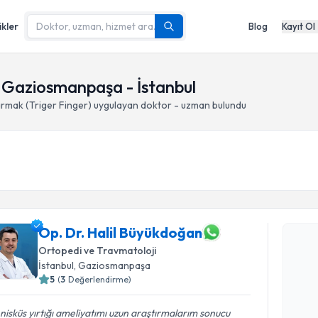
ikler
Blog
Kayıt Ol
, Gaziosmanpaşa - İstanbul
armak (Triger Finger)
uygulayan doktor - uzman bulundu
Randevu T
Op. Dr. Halil Büyükdoğan
Op. Dr. Ha
Size bu uzm
Ortopedi ve Travmatoloji
hazırlandığ
İstanbul
, Gaziosmanpaşa
5
(
3
Değerlendirme)
E-posta Ad
isküs yırtığı ameliyatımı uzun araştırmalarım sonucu