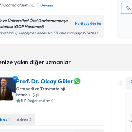
l hocama oldum iyi...
Devamı
Kişisel
tinye Üniversitesi Özel Gaziosmanpaşa
okudum
Haritada Göster
stanesi (GOP Hastanesi)
işlenm
rkez Mah. Çukurçeşme Caddesi No:51 Gaziosmanpaşa İSTANBUL
enize yakın diğer uzmanlar
Prof. Dr. Olcay Güler
Ortopedi ve Travmatoloji
İstanbul
, Şişli
5
(
1
Değerlendirme)
dres
1
Adres
2
ka