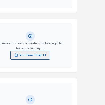
akvimi Talebi
esini kabul ediyorum.
Takvim Talebini Gönder
lih Şentürk
için randevu takvimi talebi oluşturun.
andan randevu almanız için bir takvim
ında e-posta ile bilgilendireceğiz.
resiniz
u uzmandan online randevu alabileceğin bir
takvimi bulunmuyor.
Randevu Talep Et
 verilerimin işlenmesine ilişkin
Aydınlatma Metni
'ni
 ve kişisel verilerimin belirtilen kapsamda
akvimi Talebi
esini kabul ediyorum.
 Selami Çakmak
için randevu takvimi talebi oluşturun.
Takvim Talebini Gönder
andan randevu almanız için bir takvim
ında e-posta ile bilgilendireceğiz.
resiniz