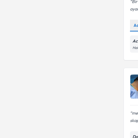
Bir
ayak
A
Ac
Hal
me
skap
Do