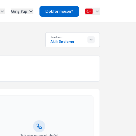
Giriş Yap
Doktor musun?
Sıralama
Akıllı Sıralama
akvimi Talebi
lil Büyükdoğan
için randevu takvimi talebi oluşturun.
andan randevu almanız için bir takvim
ında e-posta ile bilgilendireceğiz.
resiniz
Takvim mevcut değil.