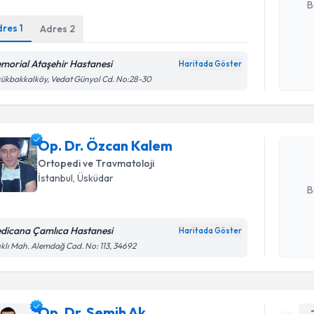
B
dres
1
Adres
2
Kişisel
morial Ataşehir Hastanesi
Haritada Göster
Randevu T
okudum
ükbakkalköy, Vedat Günyol Cd. No:28-30
işlenm
Op. Dr. Ö
Size bu uzm
Op. Dr. Özcan Kalem
hazırlandığ
Ortopedi ve Travmatoloji
E-posta Ad
İstanbul
, Üsküdar
B
dicana Çamlıca Hastanesi
Haritada Göster
Kişisel
ıklı Mah. Alemdağ Cad. No: 113, 34692
okudum
işlenm
Op. Dr. Semih Ak