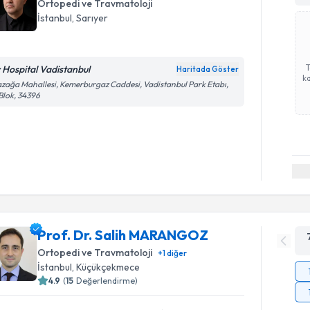
Ortopedi ve Travmatoloji
İstanbul
, Sarıyer
v Hospital Vadistanbul
Haritada Göster
ka
zağa Mahallesi, Kemerburgaz Caddesi, Vadistanbul Park Etabı,
Blok, 34396
Prof. Dr. Salih MARANGOZ
Ortopedi ve Travmatoloji
+
1
diğer
İstanbul
, Küçükçekmece
4.9
(
15
Değerlendirme)