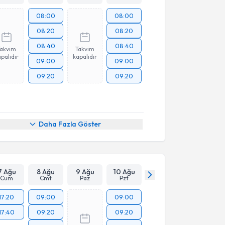
08:00
08:00
08:20
08:20
08:40
08:40
Takvim
Takvim
palıdır
kapalıdır
09:00
09:00
09:20
09:20
Daha Fazla Göster
7 Ağu
8 Ağu
9 Ağu
10 Ağu
Cum
Cmt
Paz
Pzt
17:20
09:00
09:00
17:40
09:20
09:20