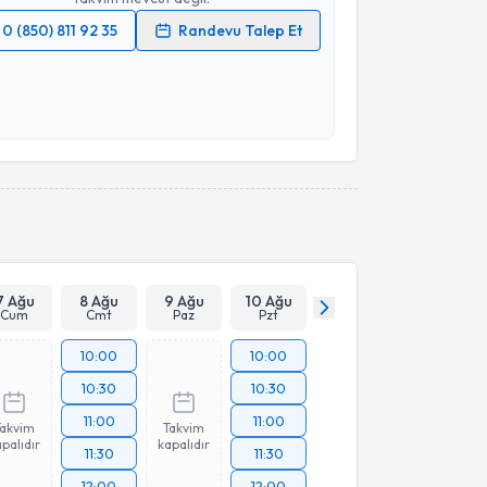
0 (850) 811 92 35
Randevu Talep Et
 verilerimin işlenmesine ilişkin
Aydınlatma Metni
'ni
 ve kişisel verilerimin belirtilen kapsamda
esini kabul ediyorum.
Takvim Talebini Gönder
7 Ağu
8 Ağu
9 Ağu
10 Ağu
Cum
Cmt
Paz
Pzt
10:00
10:00
10:30
10:30
11:00
11:00
Takvim
Takvim
palıdır
kapalıdır
11:30
11:30
12:00
12:00