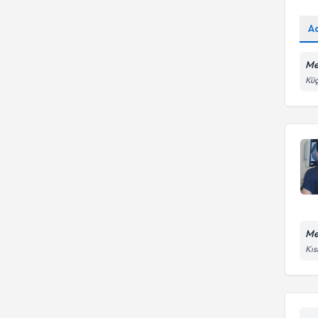
A
Me
Küç
Me
Kıs