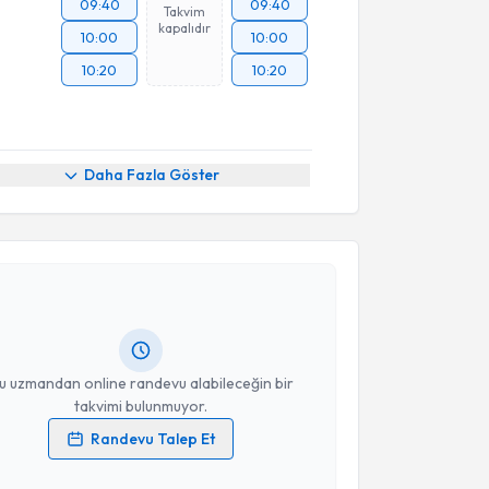
09:40
09:40
Takvim
kapalıdır
10:00
10:00
10:20
10:20
Daha Fazla Göster
akvimi Talebi
li Öner
için randevu takvimi talebi oluşturun. Size bu
ndevu almanız için bir takvim hazırlandığında e-
lgilendireceğiz.
resiniz
u uzmandan online randevu alabileceğin bir
takvimi bulunmuyor.
Randevu Talep Et
 verilerimin işlenmesine ilişkin
Aydınlatma Metni
'ni
 ve kişisel verilerimin belirtilen kapsamda