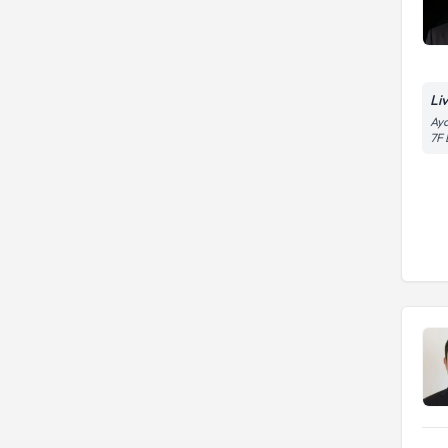
Li
Aya
7F 