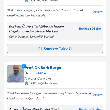
5
(
21
Değerlendirme)
Aşkın hocam gerçekten harika bir doktor. Böbrek
Devamı
ameliyatım için kendisiyle...
Kişisel verilerimin işlenmesine ilişkin
Aydınlatma
Metni
'ni okudum ve kişisel verilerimin belirtilen
Başkent Üniversitesi Zübeyde Hanım
kapsamda işlenmesini kabul ediyorum.
Haritada Göster
Uygulama ve Araştırma Merkezi
Caher Dudayev Blv No:175, Bostanlı
Takvim Talebini Gönder
Randevu Talep Et
Randevu Takvimi Talebi
Doç. Dr. Aşkın Eroğlu
için randevu takvimi talebi
Prof. Dr. Berk Burgu
oluşturun. Size bu uzmandan randevu almanız için bir
Üroloji
+
1
diğer
takvim hazırlandığında e-posta ile bilgilendireceğiz.
Ankara
, Çankaya
5
(
32
Değerlendirme)
E-posta Adresiniz
Doktorumuzu Google üzerinden araştırarak buldum iyi
Devamı
ki bulmuşum oğlumda...
Ankara Üniversitesi Tıp Fakültesi
Haritada Göster