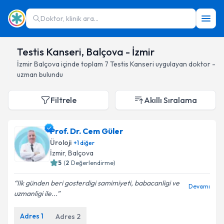
Doktor, klinik ara...
Testis Kanseri, Balçova - İzmir
İzmir
Balçova
içinde toplam
7
Testis Kanseri
uygulayan doktor -
uzman bulundu
Filtrele
Akıllı Sıralama
Prof. Dr. Cem Güler
Üroloji
+
1
diğer
İzmir
, Balçova
5
(
2
Değerlendirme)
Ilk günden beri gosterdigi samimiyeti, babacanligi ve
Devamı
uzmanligi ile...
Adres
1
Adres
2