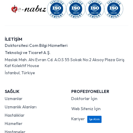
İLETİŞİM
Doktorsitesi Com Bilgi Hizmetleri
Teknoloji ve Ticaret A.Ş.
Maslak Mah. Ahi Evran Cd. A.O.S 55 Sokak No:2 Aksoy Plaza Giriş
Kat Kolektif House
İstanbul, Türkiye
SAĞLIK
PROFESYONELLER
Uzmanlar
Doktorlar İçin
Uzmanlık Alanları
Web Siteniz İçin
Hastalıklar
Kariyer
İşe Alım
Hizmetler
Hastaneler