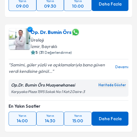
Yarın
Yarın
Yarın
Daha Fazla
09:00
09:30
10:00
Op. Dr. Bumin Örs
Üroloji
İzmir
, Bayraklı
5
(
31
Değerlendirme)
Samimi, güler yüzlü ve açıklamalariyla bana güven
Devamı
verdi kendisine gönül...
Op.Dr. Bumin Örs Muayenehanesi
Haritada Göster
Karşıyaka Plaza 1595 Sokak No:1 Kat:2 Daire :3
En Yakın Saatler
Yarın
Yarın
Yarın
Daha Fazla
14:00
14:30
15:00