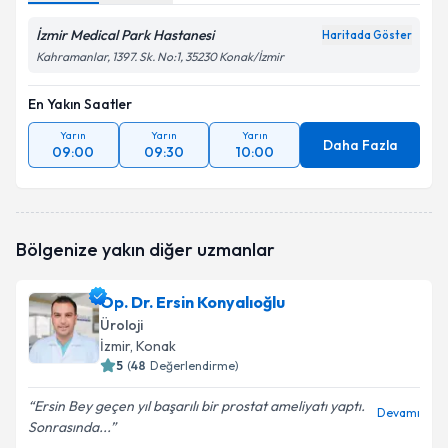
İzmir Medical Park Hastanesi
Haritada Göster
Kahramanlar, 1397. Sk. No:1, 35230 Konak/İzmir
En Yakın Saatler
Yarın
Yarın
Yarın
Daha Fazla
09:00
09:30
10:00
Bölgenize yakın diğer uzmanlar
Op. Dr. Ersin Konyalıoğlu
Üroloji
İzmir
, Konak
5
(
48
Değerlendirme)
Ersin Bey geçen yıl başarılı bir prostat ameliyatı yaptı.
Devamı
Sonrasında...