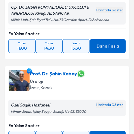
Op. Dr. ERSİN KONYALIOĞLU ÜROLOJİ &
Haritada Göster
ANDROLOJİ Kliniği ALSANCAK
Kültür Mah. Şair Eşref Bulv. No:73 Özerdim Apart. D:2 Alsancak
En Yakın Saatler
Yarın
Yarın
Yarın
Daha Fazla
11:00
14:30
15:30
Prof. Dr. Şahin Kabay
Üroloji
İzmir
, Konak
Özel Sağlık Hastanesi
Haritada Göster
Mimar Sinan, Işılay Saygın Sokağı No:23, 35000
En Yakın Saatler