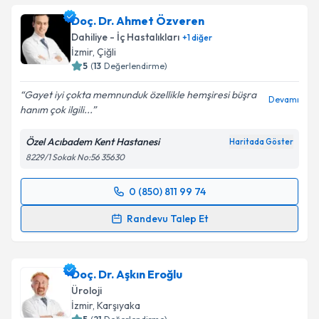
Doç. Dr. Ahmet Özveren
Dahiliye - İç Hastalıkları
+
1
diğer
İzmir
, Çiğli
5
(
13
Değerlendirme)
Gayet iyi çokta memnunduk özellikle hemşiresi büşra
Devamı
hanım çok ilgili...
Özel Acıbadem Kent Hastanesi
Haritada Göster
8229/1 Sokak No:56 35630
0 (850) 811 99 74
Randevu Takvimi Talebi
Randevu Talep Et
Doç. Dr. Ahmet Özveren
için randevu takvimi talebi
oluşturun. Size bu uzmandan randevu almanız için bir
Doç. Dr. Aşkın Eroğlu
takvim hazırlandığında e-posta ile bilgilendireceğiz.
Üroloji
E-posta Adresiniz
İzmir
, Karşıyaka