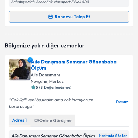
Sahabiye Mah. Seher Sok. Novapark E Blok 4/41
Randevu Talep Et
Randevu Takvimi Talebi
Aile Danışmanı Fatma Doğan
için randevu takvimi
Bölgenize yakın diğer uzmanlar
talebi oluşturun. Size bu uzmandan randevu almanız
için bir takvim hazırlandığında e-posta ile
bilgilendireceğiz.
Aile Danışmanı Semanur Gönenbaba
Ölçüm
E-posta Adresiniz
Aile Danışmanı
Nevşehir
, Merkez
5
(
8
Değerlendirme)
Cok ilgili yeni başladim ama cok inanıyorum
Kişisel verilerimin işlenmesine ilişkin
Aydınlatma
Devamı
basaracagız
Metni
'ni okudum ve kişisel verilerimin belirtilen
kapsamda işlenmesini kabul ediyorum.
Adres
1
Online Görüşme
Takvim Talebini Gönder
Aile Danışmanı Semanur Gönenbaba Ölçüm
Haritada Göster