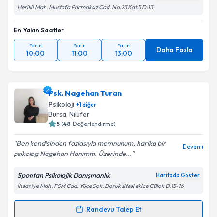
Herikli Mah. Mustafa Parmaksız Cad. No:23 Kat:5 D:13
En Yakın Saatler
Yarın
Yarın
Yarın
Daha Fazla
10:00
11:00
13:00
Psk. Nagehan Turan
Psikoloji
+
1
diğer
Bursa
, Nilüfer
5
(
48
Değerlendirme)
Ben kendisinden fazlasıyla memnunum, harika bir
Devamı
psikolog Nagehan Hanımm. Üzerinde...
Spontan Psikolojik Danışmanlık
Haritada Göster
İhsaniye Mah. FSM Cad. Yüce Sok. Doruk sitesi ekice CBlok D:15-16
Randevu Talep Et
Randevu Takvimi Talebi