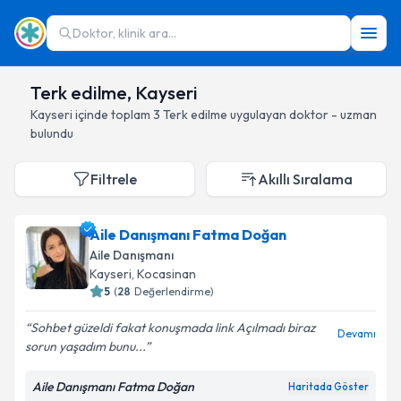
Doktor, klinik ara...
Terk edilme, Kayseri
Kayseri
içinde toplam
3
Terk edilme
uygulayan doktor - uzman
bulundu
Filtrele
Akıllı Sıralama
Aile Danışmanı Fatma Doğan
Aile Danışmanı
Kayseri
, Kocasinan
5
(
28
Değerlendirme)
Sohbet güzeldi fakat konuşmada link Açılmadı biraz
Devamı
sorun yaşadım bunu...
Aile Danışmanı Fatma Doğan
Haritada Göster