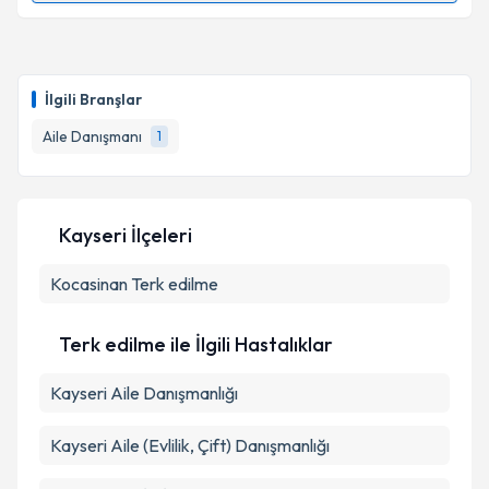
Psk. Nagehan Turan
için randevu takvimi talebi
oluşturun. Size bu uzmandan randevu almanız için bir
İlgili Branşlar
takvim hazırlandığında e-posta ile bilgilendireceğiz.
Aile Danışmanı
1
E-posta Adresiniz
Kayseri İlçeleri
Kişisel verilerimin işlenmesine ilişkin
Aydınlatma
Kocasinan
Metni
Terk edilme
'ni okudum ve kişisel verilerimin belirtilen
kapsamda işlenmesini kabul ediyorum.
Terk edilme ile İlgili Hastalıklar
Takvim Talebini Gönder
Kayseri Aile Danışmanlığı
Kayseri Aile (Evlilik, Çift) Danışmanlığı