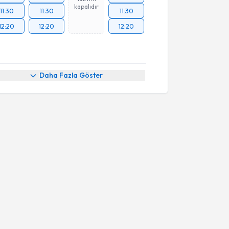
kapalıdır
11:30
11:30
11:30
12:20
12:20
12:20
Daha Fazla Göster