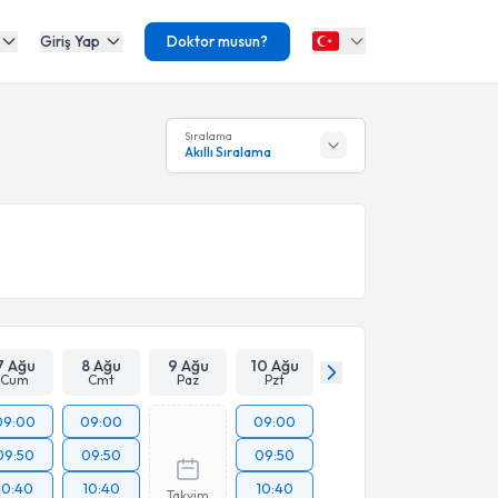
Giriş Yap
Doktor musun?
Sıralama
Akıllı Sıralama
7 Ağu
8 Ağu
9 Ağu
10 Ağu
Cum
Cmt
Paz
Pzt
09:00
09:00
09:00
09:50
09:50
09:50
10:40
10:40
10:40
Takvim