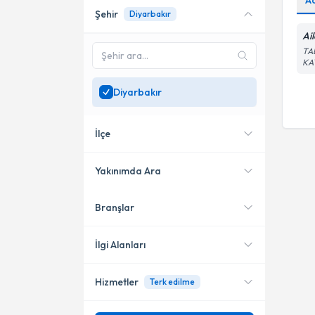
A
Şehir
Diyarbakır
Online danışmanlık sunan
uzmanları göster
Ai
TA
Sadece
Diyarbakır
KA
bölgesinde uzman ara
Diyarbakır
İlçe
Yakınımda Ara
Branşlar
Konumuma yakın uzmanları
Kayapınar
göster
İlgi Alanları
Hizmetler
Terk edilme
Aile Danışmanı