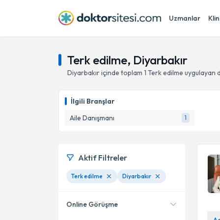
Uzmanlar
Klin
Terk edilme, Diyarbakır
Diyarbakır
içinde toplam
1
Terk edilme
uygulayan d
İlgili Branşlar
Aile Danışmanı
1
Aktif Filtreler
Terk edilme
Diyarbakır
Online Görüşme