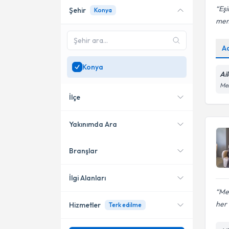
Eşi
Şehir
Konya
Online danışmanlık sunan
mem
uzmanları göster
Sadece
Konya
bölgesinde
A
uzman ara
Konya
Ai
Me
İlçe
Yakınımda Ara
Branşlar
Konumuma yakın uzmanları
Meram
göster
Selçuklu
İlgi Alanları
Me
her i
Hizmetler
Terk edilme
Aile Danışmanı