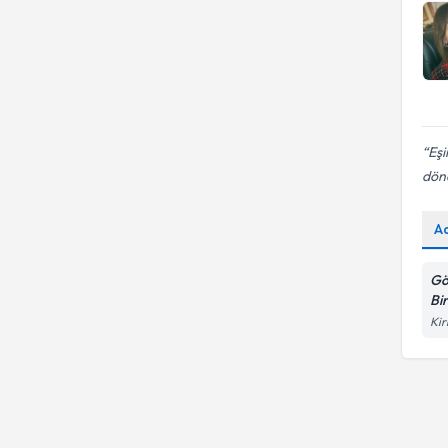
Eşi
dönd
A
Gö
Bi
Kir