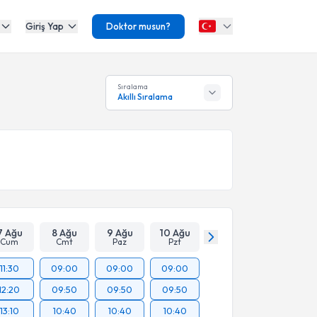
Giriş Yap
Doktor musun?
Sıralama
Akıllı Sıralama
7 Ağu
8 Ağu
9 Ağu
10 Ağu
Cum
Cmt
Paz
Pzt
11:30
09:00
09:00
09:00
12:20
09:50
09:50
09:50
13:10
10:40
10:40
10:40