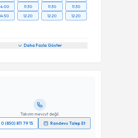
14:00
11:30
11:30
11:30
14:50
12:20
12:20
12:20
Daha Fazla Göster
akvimi Talebi
şmanı Merve Çiçekler
için randevu takvimi talebi
Size bu uzmandan randevu almanız için bir takvim
ında e-posta ile bilgilendireceğiz.
resiniz
Takvim mevcut değil.
0 (850) 811 79 15
Randevu Talep Et
 verilerimin işlenmesine ilişkin
Aydınlatma Metni
'ni