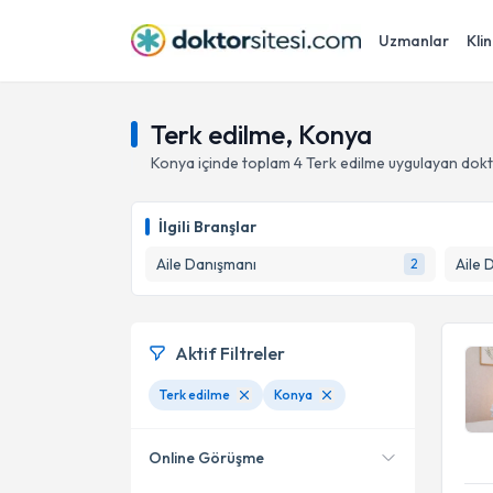
Uzmanlar
Klin
Terk edilme, Konya
Konya
içinde toplam
4
Terk edilme
uygulayan dokt
İlgili Branşlar
Aile Danışmanı
Aile 
2
Aktif Filtreler
Terk edilme
Konya
Online Görüşme