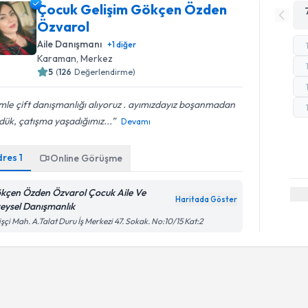
Çocuk Gelişim Gökçen Özden
Özvarol
Aile Danışmanı
+
1
diğer
Karaman
, Merkez
5
(
126
Değerlendirme)
mle çift danışmanlığı alıyoruz . ayımızdayız boşanmadan
ük, çatışma yaşadığımız...
Devamı
dres
1
Online Görüşme
kçen Özden Özvarol Çocuk Aile Ve
Haritada Göster
reysel Danışmanlık
işçi Mah. A.Talat Duru İş Merkezi 47. Sokak. No:10/15 Kat:2