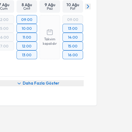
7 Ağu
8 Ağu
9 Ağu
10 Ağu
Cum
Cmt
Paz
Pzt
12:00
09:00
09:00
15:00
10:00
13:00
16:00
11:00
14:00
Takvim
kapalıdır
17:00
12:00
15:00
13:00
16:00
Daha Fazla Göster