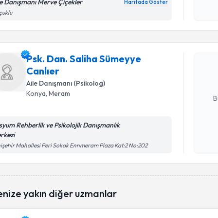
okudum
le Danışmanı Merve Çiçekler
Haritada Göster
işlenm
Randevu T
çuklu
Psk. Dan.
oluşturun. 
Psk. Dan. Saliha Sümeyye
hazırlandığ
Canlıer
Aile Danışmanı (Psikolog)
E-posta Ad
Konya
, Meram
B
isyum Rehberlik ve Psikolojik Danışmanlık
Kişisel
rkezi
okudum
işehir Mahallesi Peri Sokak Ennmeram Plaza Kat:2 No:202
işlenm
enize yakın diğer uzmanlar