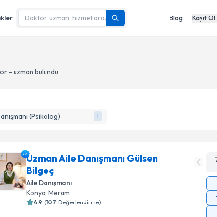
ikler
Blog
Kayıt Ol
or - uzman bulundu
Danışmanı (Psikolog)
1
Uzman Aile Danışmanı Gülsen
Bilgeç
Aile Danışmanı
Konya
, Meram
4.9
(
107
Değerlendirme)