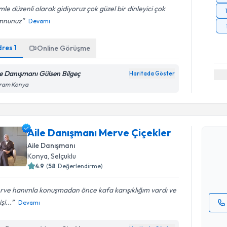
mle düzenli olarak gidiyoruz çok güzel bir dinleyici çok
nunuz
Devamı
dres
1
Online Görüşme
le Danışmanı Gülsen Bilgeç
Haritada Göster
ram Konya
Randevu T
Aile Danı
Aile Danışmanı Merve Çiçekler
oluşturun. 
Aile Danışmanı
hazırlandığ
Konya
, Selçuklu
4.9
(
58
Değerlendirme)
E-posta Ad
rve hanımla konuşmadan önce kafa karışıklığım vardı ve
şi...
Devamı
Kişisel