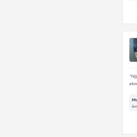
Hij
eko
Mon
İsm