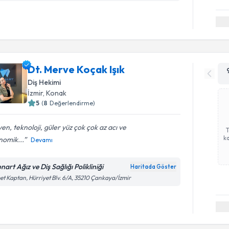
Dt. Merve Koçak Işık
Diş Hekimi
İzmir
, Konak
5
(
8
Değerlendirme)
yen, teknoloji, güler yüz çok çok az acı ve
ka
nomik...
Devamı
art Ağız ve Diş Sağlığı Polikliniği
Haritada Göster
et Kaptan, Hürriyet Blv. 6/A, 35210 Çankaya/İzmir