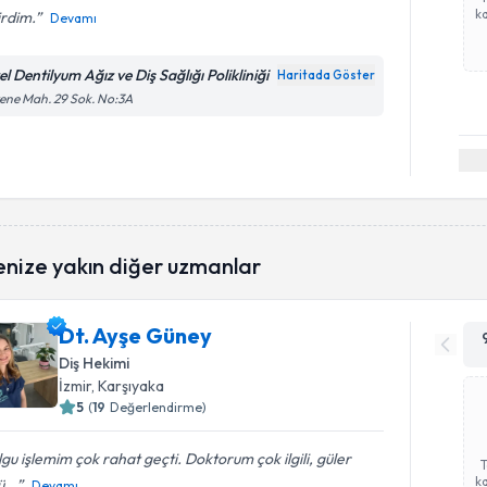
ka
irdim.
Devamı
l Dentilyum Ağız ve Diş Sağlığı Polikliniği
Haritada Göster
ene Mah. 29 Sok. No:3A
enize yakın diğer uzmanlar
Dt. Ayşe Güney
Diş Hekimi
İzmir
, Karşıyaka
5
(
19
Değerlendirme)
gu işlemim çok rahat geçti. Doktorum çok ilgili, güler
ka
ü...
Devamı