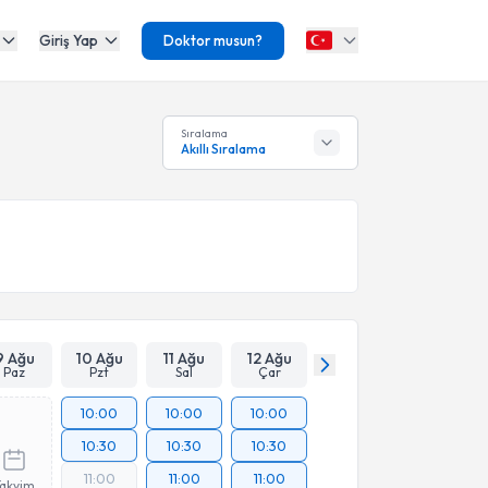
Giriş Yap
Doktor musun?
Sıralama
Akıllı Sıralama
9 Ağu
10 Ağu
11 Ağu
12 Ağu
Paz
Pzt
Sal
Çar
10:00
10:00
10:00
10:30
10:30
10:30
11:00
11:00
11:00
Takvim