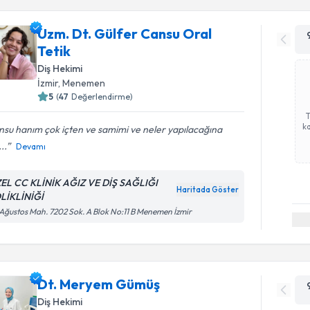
Uzm. Dt. Gülfer Cansu Oral
Tetik
Diş Hekimi
İzmir
, Menemen
5
(
47
Değerlendirme)
ka
su hanım çok içten ve samimi ve neler yapılacağına
..
Devamı
EL CC KLİNİK AĞIZ VE DİŞ SAĞLIĞI
Haritada Göster
LİKLİNİĞİ
Ağustos Mah. 7202 Sok. A Blok No:11 B Menemen İzmir
Dt. Meryem Gümüş
Diş Hekimi