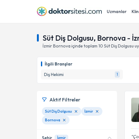
Uzmanlar
Klin
Süt Diş Dolgusu, Bornova - İz
İzmir
Bornova
içinde toplam
10
Süt Diş Dolgusu
uy
İlgili Branşlar
Diş Hekimi
1
Aktif Filtreler
Süt Diş Dolgusu
İzmir
Bornova
Çok
Şehir
İzmir