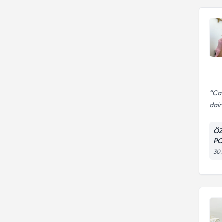
Can
dair.
ÖZ
PO
30 