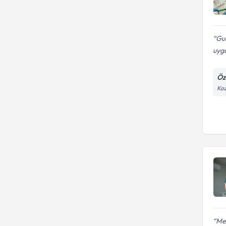
Gul
uygu
Öze
Koz
Meh