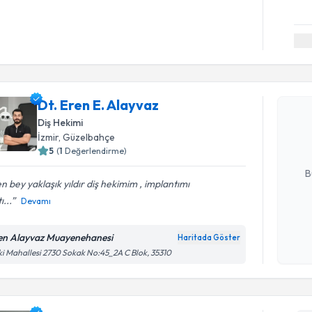
Randevu T
Dt. Eren E
Dt. Eren E. Alayvaz
bu uzmandan
Diş Hekimi
posta ile bi
İzmir
, Güzelbahçe
5
(
1
Değerlendirme)
E-posta Ad
B
n bey yaklaşık yıldır diş hekimim , implantımı
ı...
Devamı
Kişisel
okudum
en Alayvaz Muayenehanesi
Haritada Göster
işlenm
ki Mahallesi 2730 Sokak No:45_2A C Blok, 35310