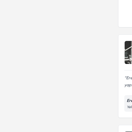
Ere
yapt
Er
Yel