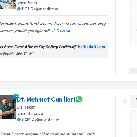
İzmir
, Buca
5
(
16
Değerlendirme)
eryuzlu hanımefendi benim dişlerimi temizleyip bonding
ka
laması yapıldı çok ilgilendi...
Devamı
l Buca Dent Ağız ve Diş Sağlığı Polikinliği
Haritada Göster
ağaç Mh. 256. Sk. 3/A
Dt. Mehmet Can İleri
Diş Hekimi
İzmir
, Balçova
5
(
29
Değerlendirme)
met hocam engelli ablamın implant işlemini yaptı.