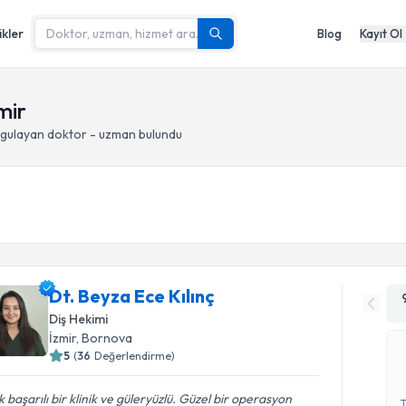
ikler
Blog
Kayıt Ol
mir
gulayan doktor - uzman bulundu
Dt. Beyza Ece Kılınç
Diş Hekimi
İzmir
, Bornova
5
(
36
Değerlendirme)
 başarılı bir klinik ve güleryüzlü. Güzel bir operasyon