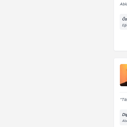
Abl
Öze
Eği
Tib
Di
Als