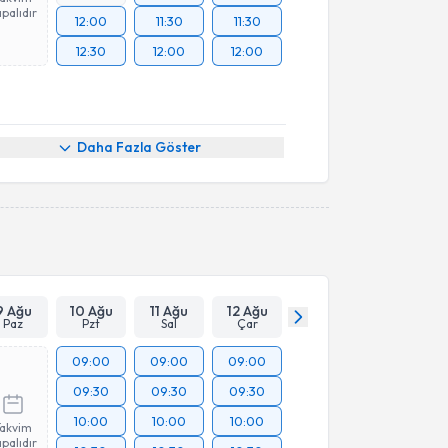
palıdır
12:00
11:30
11:30
12:30
12:00
12:00
Daha Fazla Göster
9 Ağu
10 Ağu
11 Ağu
12 Ağu
Paz
Pzt
Sal
Çar
09:00
09:00
09:00
09:30
09:30
09:30
10:00
10:00
10:00
Takvim
palıdır