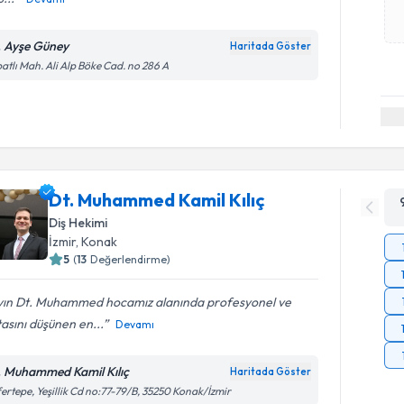
. Ayşe Güney
Haritada Göster
atlı Mah. Ali Alp Böke Cad. no 286 A
Dt. Muhammed Kamil Kılıç
Diş Hekimi
İzmir
, Konak
5
(
13
Değerlendirme)
yın Dt. Muhammed hocamız alanında profesyonel ve
asını düşünen en...
Devamı
. Muhammed Kamil Kılıç
Haritada Göster
ertepe, Yeşillik Cd no:77-79/B, 35250 Konak/İzmir