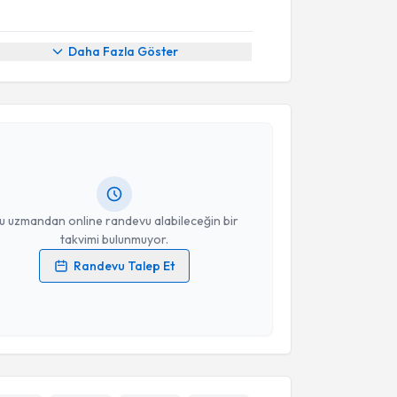
Daha Fazla Göster
akvimi Talebi
. Alayvaz
için randevu takvimi talebi oluşturun. Size
 randevu almanız için bir takvim hazırlandığında e-
lgilendireceğiz.
resiniz
u uzmandan online randevu alabileceğin bir
takvimi bulunmuyor.
Randevu Talep Et
 verilerimin işlenmesine ilişkin
Aydınlatma Metni
'ni
 ve kişisel verilerimin belirtilen kapsamda
esini kabul ediyorum.
Takvim Talebini Gönder