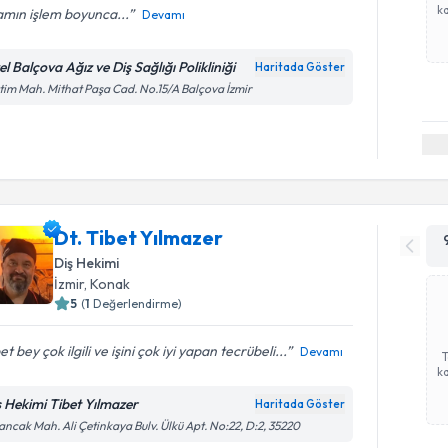
ka
amın işlem boyunca...
Devamı
l Balçova Ağız ve Diş Sağlığı Polikliniği
Haritada Göster
tim Mah. Mithat Paşa Cad. No.15/A Balçova İzmir
Dt. Tibet Yılmazer
Diş Hekimi
İzmir
, Konak
5
(
1
Değerlendirme)
et bey çok ilgili ve işini çok iyi yapan tecrübeli...
Devamı
ka
ş Hekimi Tibet Yılmazer
Haritada Göster
ancak Mah. Ali Çetinkaya Bulv. Ülkü Apt. No:22, D:2, 35220