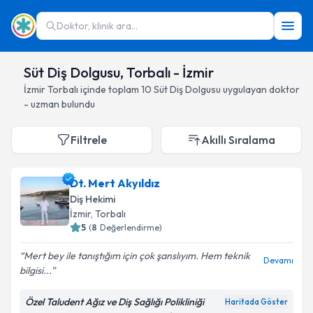
Doktor, klinik ara...
Süt Diş Dolgusu, Torbalı - İzmir
İzmir
Torbalı
içinde toplam
10
Süt Diş Dolgusu
uygulayan doktor
- uzman bulundu
Filtrele
Akıllı Sıralama
Dt. Mert Akyıldız
Diş Hekimi
İzmir
, Torbalı
5
(
8
Değerlendirme)
Mert bey ile tanıştığım için çok şanslıyım. Hem teknik
Devamı
bilgisi...
Özel Taludent Ağız ve Diş Sağlığı Polikliniği
Haritada Göster