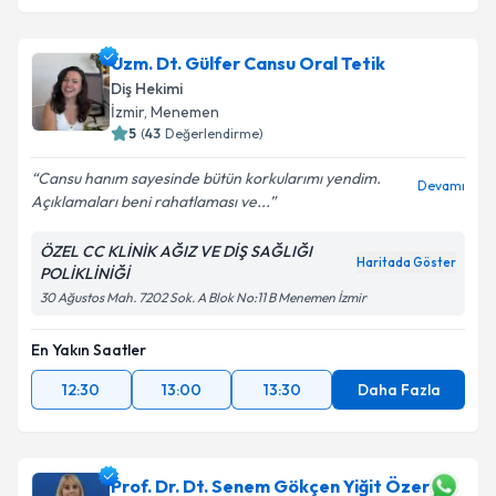
Uzm. Dt. Gülfer Cansu Oral Tetik
Diş Hekimi
İzmir
, Menemen
5
(
43
Değerlendirme)
Cansu hanım sayesinde bütün korkularımı yendim.
Devamı
Açıklamaları beni rahatlaması ve...
ÖZEL CC KLİNİK AĞIZ VE DİŞ SAĞLIĞI
Haritada Göster
POLİKLİNİĞİ
30 Ağustos Mah. 7202 Sok. A Blok No:11 B Menemen İzmir
En Yakın Saatler
12:30
13:00
13:30
Daha Fazla
Prof. Dr. Dt. Senem Gökçen Yiğit Özer