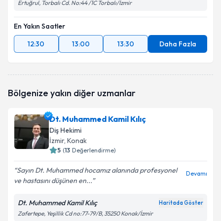
Ertuğrul, Torbalı Cd. No:44 /1C Torbalı/İzmir
En Yakın Saatler
12:30
13:00
13:30
Daha Fazla
Bölgenize yakın diğer uzmanlar
Dt. Muhammed Kamil Kılıç
Diş Hekimi
İzmir
, Konak
5
(
13
Değerlendirme)
Sayın Dt. Muhammed hocamız alanında profesyonel
Devamı
ve hastasını düşünen en...
Dt. Muhammed Kamil Kılıç
Haritada Göster
Zafertepe, Yeşillik Cd no:77-79/B, 35250 Konak/İzmir