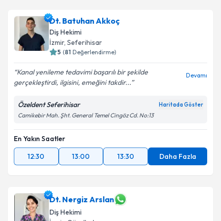
Dt. Batuhan Akkoç
Diş Hekimi
İzmir
, Seferihisar
5
(
81
Değerlendirme)
Kanal yenileme tedavimi başarılı bir şekilde
Devamı
gerçekleştirdi, ilgisini, emeğini takdir...
Özeldent Seferihisar
Haritada Göster
Camikebir Mah. Şht. General Temel Cingöz Cd. No:13
En Yakın Saatler
12:30
13:00
13:30
Daha Fazla
Dt. Nergiz Arslan
Diş Hekimi