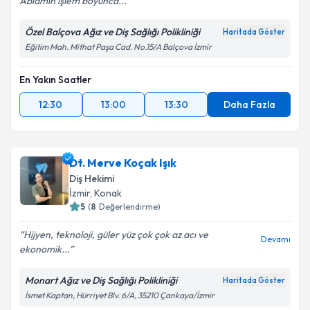
Ablamın işlem boyunca...
Özel Balçova Ağız ve Diş Sağlığı Polikliniği
Haritada Göster
Eğitim Mah. Mithat Paşa Cad. No.15/A Balçova İzmir
En Yakın Saatler
12:30
13:00
13:30
Daha Fazla
Dt. Merve Koçak Işık
Diş Hekimi
İzmir
, Konak
5
(
8
Değerlendirme)
Hijyen, teknoloji, güler yüz çok çok az acı ve
Devamı
ekonomik...
Monart Ağız ve Diş Sağlığı Polikliniği
Haritada Göster
İsmet Kaptan, Hürriyet Blv. 6/A, 35210 Çankaya/İzmir