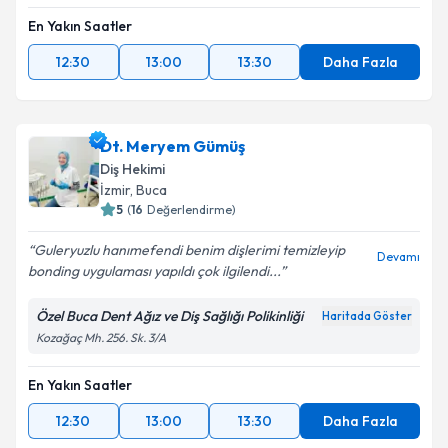
En Yakın Saatler
12:30
13:00
13:30
Daha Fazla
Dt. Meryem Gümüş
Diş Hekimi
İzmir
, Buca
5
(
16
Değerlendirme)
Guleryuzlu hanımefendi benim dişlerimi temizleyip
Devamı
bonding uygulaması yapıldı çok ilgilendi...
Özel Buca Dent Ağız ve Diş Sağlığı Polikinliği
Haritada Göster
Kozağaç Mh. 256. Sk. 3/A
En Yakın Saatler
12:30
13:00
13:30
Daha Fazla