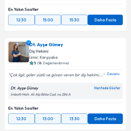
En Yakın Saatler
12:30
15:00
15:30
Daha Fazla
Dt. Ayşe Güney
Diş Hekimi
İzmir
, Karşıyaka
5
(
16
Değerlendirme)
Devamı
Çok ilgil, güler yüzlü ve güven veren bir diş hekimi....
Dt. Ayşe Güney
Haritada Göster
İmbatlı Mah. Ali Alp Böke Cad. no 286 A
En Yakın Saatler
12:30
13:00
13:30
Daha Fazla