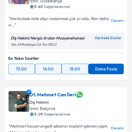
İzmir
, Güzelbahçe
5
(
45
Değerlendirme)
Harikulade böle dișçi raslanmak çok iyi oldu. Ben daha
Devamı
o...
Diş Hekimi Nergiz Arslan Muayenehanesi
Haritada Göster
Yalı, Mithatpaşa Cd. No:130/2
En Yakın Saatler
13:00
14:00
15:00
Daha Fazla
Dt. Mehmet Can İleri
Diş Hekimi
İzmir
, Balçova
5
(
29
Değerlendirme)
Mehmet hocam engelli ablamın implant işlemini yaptı.
Devamı