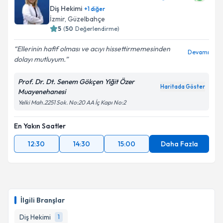
Diş Hekimi
+
1
diğer
İzmir
, Güzelbahçe
5
(
50
Değerlendirme)
Ellerinin hafif olması ve acıyı hissettirmemesinden
Devamı
dolayı mutluyum.
Prof. Dr. Dt. Senem Gökçen Yiğit Özer
Haritada Göster
Muayenehanesi
Yelki Mah.2251 Sok. No:20 AA İç Kapı No:2
En Yakın Saatler
12:30
14:30
15:00
Daha Fazla
İlgili Branşlar
Diş Hekimi
1