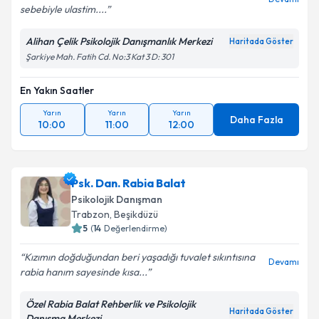
sebebiyle ulastim....
Alihan Çelik Psikolojik Danışmanlık Merkezi
Haritada Göster
Şarkiye Mah. Fatih Cd. No:3 Kat 3 D: 301
En Yakın Saatler
Yarın
Yarın
Yarın
Daha Fazla
10:00
11:00
12:00
Psk. Dan. Rabia Balat
Psikolojik Danışman
Trabzon
,
Beşikdüzü
5
(
14
Değerlendirme)
Kızımın doğduğundan beri yaşadığı tuvalet sıkıntısına
Devamı
rabia hanım sayesinde kısa...
Özel Rabia Balat Rehberlik ve Psikolojik
Haritada Göster
Danışma Merkezi