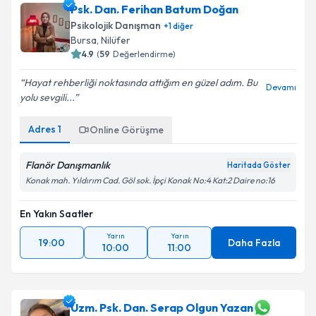
Psk. Dan. Ferihan Batum Doğan
Psikolojik Danışman
+
1
diğer
Bursa
,
Nilüfer
4.9
(
59
Değerlendirme)
Hayat rehberliği noktasında attığım en güzel adım. Bu
Devamı
yolu sevgili...
Adres
1
Online Görüşme
Flanör Danışmanlık
Haritada Göster
Konak mah. Yıldırım Cad. Göl sok. İpçi Konak No:4 Kat:2 Daire no:16
En Yakın Saatler
Yarın
Yarın
19:00
Daha Fazla
10:00
11:00
Uzm. Psk. Dan. Serap Olgun Yazan