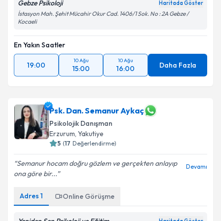
Gebze Psikoloji
Haritada Göster
İstasyon Mah. Şehit Mücahir Okur Cad. 1406/1 Sok. No : 2A Gebze /
Kocaeli
En Yakın Saatler
10 Ağu
10 Ağu
19:00
Daha Fazla
15:00
16:00
Psk. Dan. Semanur Aykaç
Psikolojik Danışman
Erzurum
,
Yakutiye
5
(
17
Değerlendirme)
Semanur hocam doğru gözlem ve gerçekten anlayıp
Devamı
ona göre bir...
Adres
1
Online Görüşme