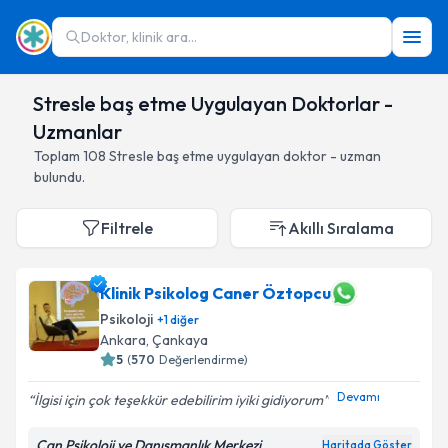
Doktor, klinik ara...
Stresle baş etme Uygulayan Doktorlar -
Uzmanlar
Toplam
108
Stresle baş etme
uygulayan doktor - uzman
bulundu.
Filtrele
Akıllı Sıralama
Klinik Psikolog Caner Öztopcu
Psikoloji
+
1
diğer
Ankara
,
Çankaya
5
(
570
Değerlendirme)
Devamı
İlgisi için çok teşekkür edebilirim iyiki gidiyorum
Can Psikoloji ve Danışmanlık Merkezi
Haritada Göster