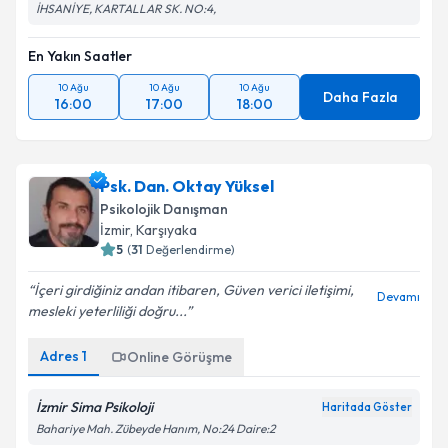
İHSANİYE, KARTALLAR SK. NO:4,
En Yakın Saatler
10 Ağu
10 Ağu
10 Ağu
Daha Fazla
16:00
17:00
18:00
Psk. Dan. Oktay Yüksel
Psikolojik Danışman
İzmir
,
Karşıyaka
5
(
31
Değerlendirme)
İçeri girdiğiniz andan itibaren, Güven verici iletişimi,
Devamı
mesleki yeterliliği doğru...
Adres
1
Online Görüşme
İzmir Sima Psikoloji
Haritada Göster
Bahariye Mah. Zübeyde Hanım, No:24 Daire:2