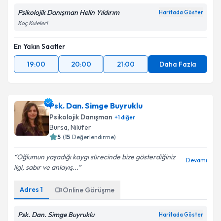
Psikolojik Danışman Helin Yıldırım
Haritada Göster
Koç Kuleleri
En Yakın Saatler
19:00
20:00
21:00
Daha Fazla
Psk. Dan. Simge Buyruklu
Psikolojik Danışman
+
1
diğer
Bursa
,
Nilüfer
5
(
15
Değerlendirme)
Oğlumun yaşadığı kaygı sürecinde bize gösterdiğiniz
Devamı
ilgi, sabır ve anlayış...
Adres
1
Online Görüşme
Psk. Dan. Simge Buyruklu
Haritada Göster