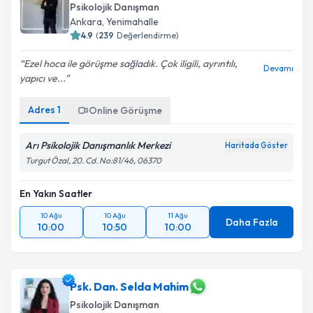
Psikolojik Danışman
Ankara
,
Yenimahalle
4.9
(
239
Değerlendirme)
Ezel hoca ile görüşme sağladık. Çok iligili, ayrıntılı,
Devamı
yapıcı ve...
Adres
1
Online Görüşme
Arı Psikolojik Danışmanlık Merkezi
Haritada Göster
Turgut Özal, 20. Cd. No:81/46, 06370
En Yakın Saatler
10 Ağu
10 Ağu
11 Ağu
Daha Fazla
10:00
10:50
10:00
Psk. Dan. Selda Mahim
Psikolojik Danışman