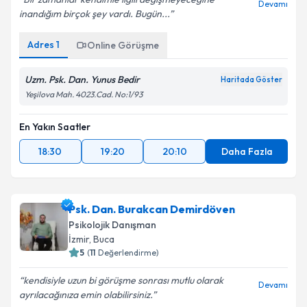
Devamı
inandığım birçok şey vardı. Bugün...
Adres
1
Online Görüşme
Uzm. Psk. Dan. Yunus Bedir
Haritada Göster
Yeşilova Mah. 4023.Cad. No:1/93
En Yakın Saatler
18:30
19:20
20:10
Daha Fazla
Psk. Dan. Burakcan Demirdöven
Psikolojik Danışman
İzmir
,
Buca
5
(
11
Değerlendirme)
kendisiyle uzun bi görüşme sonrası mutlu olarak
Devamı
ayrılacağınıza emin olabilirsiniz.