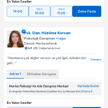
En Yakın Saatler
Yarın
Yarın
19:00
Daha Fazla
10:00
11:00
Psk. Dan. Hüzüme Korsan
Psikolojik Danışman
+
1
diğer
Denizli
,
Merkezefendi
4.9
(
20
Değerlendirme)
Hastasına çok değer veriyor ve çok ilgili. Aileden biri
Devamı
gibi...
Adres
1
Online Görüşme
Marka Psikoloji Ve Aile Danışma Merkezi
Haritada Göster
Sırıkapılar Mahallesi Hastane Caddesi Nur İş Merkezi Kat:3 Daire:5
En Yakın Saatler