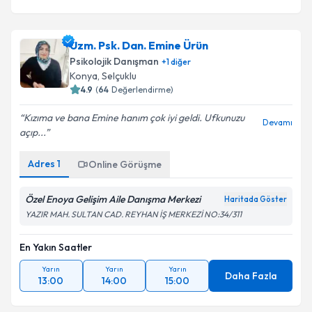
Uzm. Psk. Dan. Emine Ürün
Psikolojik Danışman
+
1
diğer
Konya
,
Selçuklu
4.9
(
64
Değerlendirme)
Kızıma ve bana Emine hanım çok iyi geldi. Ufkunuzu
Devamı
açıp...
Adres
1
Online Görüşme
Özel Enoya Gelişim Aile Danışma Merkezi
Haritada Göster
YAZIR MAH. SULTAN CAD. REYHAN İŞ MERKEZİ NO:34/311
En Yakın Saatler
Yarın
Yarın
Yarın
Daha Fazla
13:00
14:00
15:00