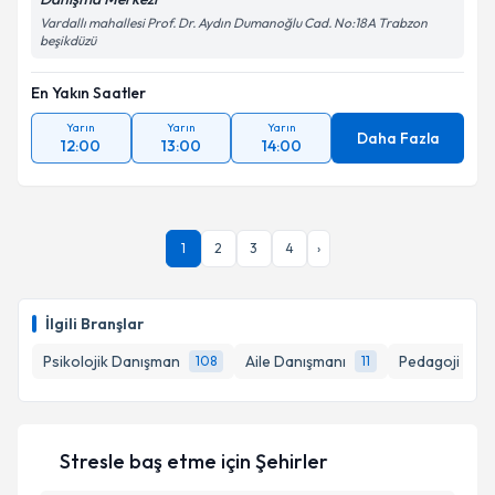
Vardallı mahallesi Prof. Dr. Aydın Dumanoğlu Cad. No:18A Trabzon
beşikdüzü
En Yakın Saatler
Yarın
Yarın
Yarın
Daha Fazla
12:00
13:00
14:00
1
2
3
4
›
İlgili Branşlar
Psikolojik Danışman
Aile Danışmanı
Pedagoji
108
11
3
Stresle baş etme
için Şehirler