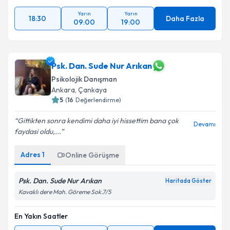
Yarın
Yarın
18:30
Daha Fazla
09:00
19:00
Psk. Dan. Sude Nur Arıkan
Psikolojik Danışman
Ankara
,
Çankaya
5
(
16
Değerlendirme)
Gittikten sonra kendimi daha iyi hissettim bana çok
Devamı
faydasi oldu,...
Adres
1
Online Görüşme
Psk. Dan. Sude Nur Arıkan
Haritada Göster
Kavaklı dere Mah. Göreme Sok.7/5
En Yakın Saatler