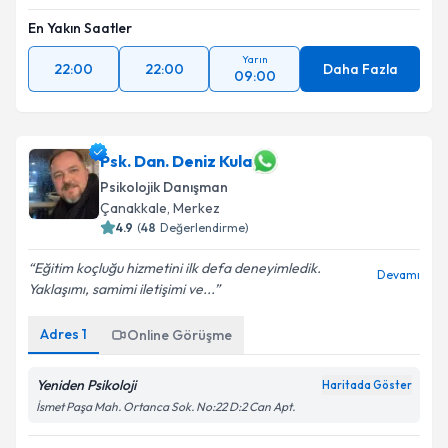
En Yakın Saatler
Yarın
22:00
22:00
Daha Fazla
09:00
Psk. Dan. Deniz Kula
Psikolojik Danışman
Çanakkale
,
Merkez
4.9
(
48
Değerlendirme)
Eğitim koçluğu hizmetini ilk defa deneyimledik.
Devamı
Yaklaşımı, samimi iletişimi ve...
Adres
1
Online Görüşme
Yeniden Psikoloji
Haritada Göster
İsmet Paşa Mah. Ortanca Sok. No:22 D:2 Can Apt.