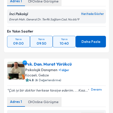
Adres
1
Online Görüşme
İnci Psikoloji
Haritada Göster
Emrah Mah. General Dr. Tevfik Sağlam Cad. No:66/9
En Yakın Saatler
Yarın
Yarın
Yarın
Daha Fazla
09:00
09:50
10:40
Psk. Dan. Murat Yürükcü
Psikolojik Danışman
+
1
diğer
Kocaeli
,
Gebze
4.8
(
6
Değerlendirme)
Devamı
Çok iyi bir doktor herkese tavsiye ederim. . . Kısa...
Adres
1
Online Görüşme