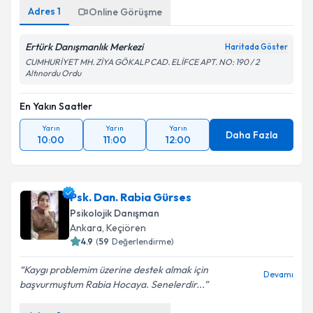
Adres
1
Online Görüşme
Ertürk Danışmanlık Merkezi
Haritada Göster
CUMHURİYET MH. ZİYA GÖKALP CAD. ELİFCE APT. NO: 190 / 2
Altınordu Ordu
En Yakın Saatler
Yarın
Yarın
Yarın
Daha Fazla
10:00
11:00
12:00
Psk. Dan. Rabia Gürses
Psikolojik Danışman
Ankara
,
Keçiören
4.9
(
59
Değerlendirme)
Kaygı problemim üzerine destek almak için
Devamı
başvurmuştum Rabia Hocaya. Senelerdir...