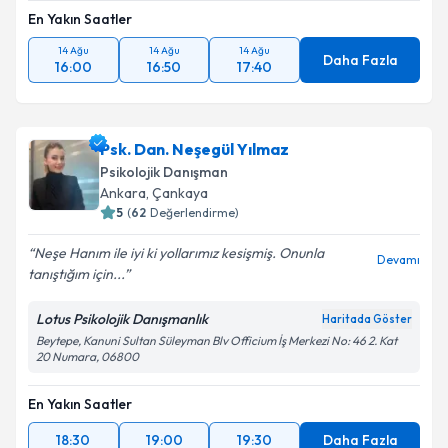
En Yakın Saatler
14 Ağu
14 Ağu
14 Ağu
Daha Fazla
16:00
16:50
17:40
Psk. Dan. Neşegül Yılmaz
Psikolojik Danışman
Ankara
,
Çankaya
5
(
62
Değerlendirme)
Neşe Hanım ile iyi ki yollarımız kesişmiş. Onunla
Devamı
tanıştığım için...
Lotus Psikolojik Danışmanlık
Haritada Göster
Beytepe, Kanuni Sultan Süleyman Blv Officium İş Merkezi No: 46 2. Kat
20 Numara, 06800
En Yakın Saatler
18:30
19:00
19:30
Daha Fazla