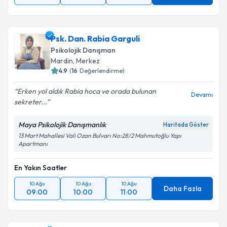
Psk. Dan. Rabia Garguli
Psikolojik Danışman
Mardin
,
Merkez
4.9
(
16
Değerlendirme)
Erken yol aldık Rabia hoca ve orada bulunan
Devamı
sekreter...
Maya Psikolojik Danışmanlık
Haritada Göster
13 Mart Mahallesi Vali Ozan Bulvarı No:28/2 Mahmutoğlu Yapı
Apartmanı
En Yakın Saatler
10 Ağu
10 Ağu
10 Ağu
Daha Fazla
09:00
10:00
11:00