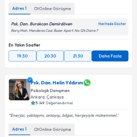
Adres
1
Online Görüşme
Psk. Dan. Burakcan Demirdöven
Haritada Göster
Barış Mah. Menderes Cad. Bazer Apart. No:124 Daire:7
En Yakın Saatler
19:30
20:30
21:30
Daha Fazla
Psk. Dan. Helin Yıldırım
Psikolojik Danışman
Ankara
,
Çankaya
5
(
49
Değerlendirme)
Enerjisi, yaklaşımı, anlayışı, bilgisi, herşeyiyle mükemmel.
Adres
1
Online Görüşme