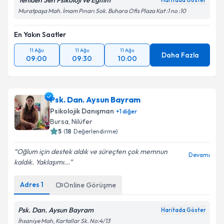
Yeniden Sen Psikoloji ve Eğitim
Haritada Göster
Muratpaşa Mah. İmam Pınarı Sok. Buhara Ofis Plaza Kat :1 no :10
En Yakın Saatler
11 Ağu
11 Ağu
11 Ağu
Daha Fazla
09:00
09:30
10:00
Psk. Dan. Aysun Bayram
Psikolojik Danışman
+
1
diğer
Bursa
,
Nilüfer
5
(
18
Değerlendirme)
Oğlum için destek aldık ve süreçten çok memnun
Devamı
kaldık. Yaklaşımı...
Adres
1
Online Görüşme
Psk. Dan. Aysun Bayram
Haritada Göster
İhsaniye Mah, Kartallar Sk. No:4/13