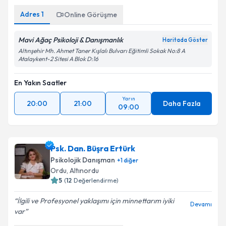
Adres
1
Online Görüşme
Mavi Ağaç Psikoloji & Danışmanlık
Haritada Göster
Altınşehir Mh. Ahmet Taner Kışlalı Bulvarı Eğitimli Sokak No:8 A
Atalaykent-2 Sitesi A Blok D:16
En Yakın Saatler
Yarın
20:00
21:00
Daha Fazla
09:00
Psk. Dan. Büşra Ertürk
Psikolojik Danışman
+
1
diğer
Ordu
,
Altınordu
5
(
12
Değerlendirme)
İlgili ve Profesyonel yaklaşımı için minnettarım iyiki
Devamı
var