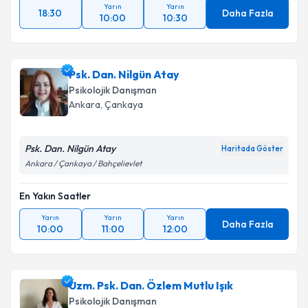
Yarın
Yarın
18:30
Daha Fazla
10:00
10:30
Psk. Dan. Nilgün Atay
Psikolojik Danışman
Ankara
,
Çankaya
Psk. Dan. Nilgün Atay
Haritada Göster
Ankara / Çankaya / Bahçelievlet
En Yakın Saatler
Yarın
Yarın
Yarın
Daha Fazla
10:00
11:00
12:00
Uzm. Psk. Dan. Özlem Mutlu Işık
Psikolojik Danışman