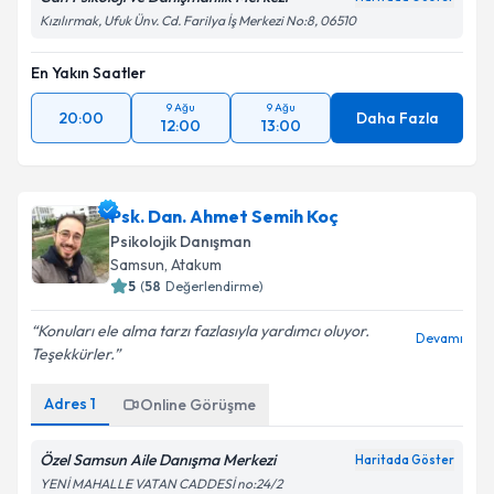
Kızılırmak, Ufuk Ünv. Cd. Farilya İş Merkezi No:8, 06510
En Yakın Saatler
9 Ağu
9 Ağu
20:00
Daha Fazla
12:00
13:00
Psk. Dan. Ahmet Semih Koç
Psikolojik Danışman
Samsun
,
Atakum
5
(
58
Değerlendirme)
Konuları ele alma tarzı fazlasıyla yardımcı oluyor.
Devamı
Teşekkürler.
Adres
1
Online Görüşme
Özel Samsun Aile Danışma Merkezi
Haritada Göster
YENİ MAHALLE VATAN CADDESİ no:24/2