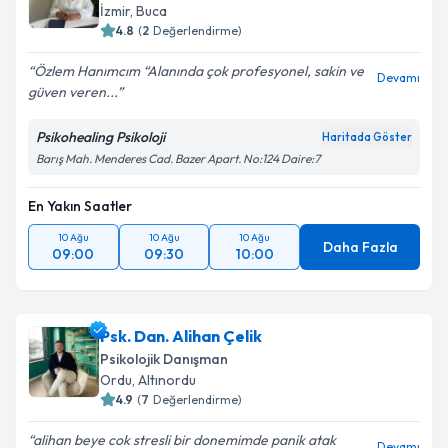
İzmir
,
Buca
4.8
(
2
Değerlendirme)
Özlem Hanımcım “Alanında çok profesyonel, sakin ve
Devamı
güven veren...
Psikohealing Psikoloji
Haritada Göster
Barış Mah. Menderes Cad. Bazer Apart. No:124 Daire:7
En Yakın Saatler
10 Ağu
10 Ağu
10 Ağu
Daha Fazla
09:00
09:30
10:00
Psk. Dan. Alihan Çelik
Psikolojik Danışman
Ordu
,
Altınordu
4.9
(
7
Değerlendirme)
alihan beye cok stresli bir donemimde panik atak
Devamı