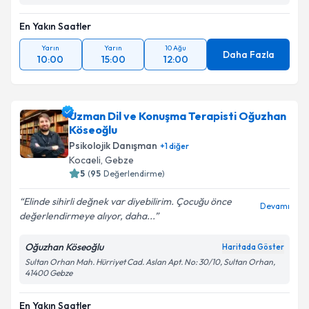
En Yakın Saatler
Yarın
Yarın
10 Ağu
Daha Fazla
10:00
15:00
12:00
Uzman Dil ve Konuşma Terapisti Oğuzhan
Köseoğlu
Psikolojik Danışman
+
1
diğer
Kocaeli
,
Gebze
5
(
95
Değerlendirme)
Elinde sihirli değnek var diyebilirim. Çocuğu önce
Devamı
değerlendirmeye alıyor, daha...
Oğuzhan Köseoğlu
Haritada Göster
Sultan Orhan Mah. Hürriyet Cad. Aslan Apt. No: 30/10, Sultan Orhan,
41400 Gebze
En Yakın Saatler