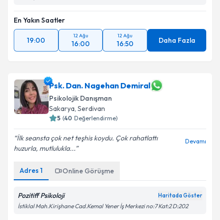
En Yakın Saatler
12 Ağu
12 Ağu
19:00
Daha Fazla
16:00
16:50
Psk. Dan. Nagehan Demiral
Psikolojik Danışman
Sakarya
,
Serdivan
5
(
40
Değerlendirme)
İlk seansta çok net teşhis koydu. Çok rahatlattı
Devamı
huzurla, mutlulukla...
Adres
1
Online Görüşme
Pozitiff Psikoloji
Haritada Göster
İstiklal Mah.Kirişhane Cad.Kemal Yener İş Merkezi no:7 Kat:2 D:202