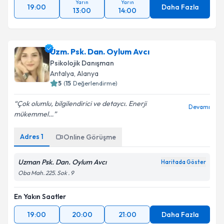
Yarın
Yarın
19:00
Daha Fazla
13:00
14:00
Uzm. Psk. Dan. Oylum Avcı
Psikolojik Danışman
Antalya
,
Alanya
5
(
15
Değerlendirme)
Çok olumlu, bilgilendirici ve detaycı. Enerji
Devamı
mükemmel…
Adres
1
Online Görüşme
Uzman Psk. Dan. Oylum Avcı
Haritada Göster
Oba Mah. 225. Sok . 9
En Yakın Saatler
19:00
20:00
21:00
Daha Fazla