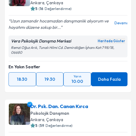
Ankara
,
Çankaya
5
(
16
Değerlendirme)
Uzun zamandır hocamızdan danışmanlık alıyorum ve
Devamı
hayatımı düzene sokup bir...
Vera Psikolojik Danışma Merkezi
Haritada Göster
Remzi Oğuz Arık, Tunalı Hilmi Cd. Demirdöğen İşhanı Kat:7 98/18,
06680
En Yakın Saatler
Yarın
18:30
19:30
Daha Fazla
10:00
Dr. Psk. Dan. Canan Kırca
Psikolojik Danışman
Ankara
,
Çankaya
5
(
59
Değerlendirme)