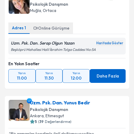
Psikolojik Danışman
Muğla
,
Ortaca
Adres
1
Online Görüşme
Uzm. Psk. Dan. Serap Olgun Yazan
Haritada Göster
Beşköprü Mahallesi Halil İbrahim Tolga Caddesi No:5A
En Yakın Saatler
Yarın
Yarın
Yarın
Daha Fazla
11:00
11:30
12:00
Uzm. Psk. Dan. Yunus Bedir
Psikolojik Danışman
Ankara
,
Etimesgut
5
(
39
Değerlendirme)
Bir zamanlar kendimle ilgili değişmeyeceğine