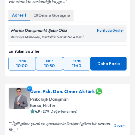
yönetmekte zorlandığı kaygı...
Adres
1
Online Görüşme
Morita Danışmanlık Şube Ofisi
Haritada Göster
İhsaniye Mahallesi, Kartallar Sokak No:4 Kat:1
En Yakın Saatler
Yarın
Yarın
Yarın
Daha Fazla
10:00
10:50
11:40
Uzm. Psk. Dan. Ömer Aktürk
Psikolojik Danışman
Bursa
,
Nilüfer
4.9
(
279
Değerlendirme)
"İlgili güler yüzlü ve çocuklarla iletişimi güzel bir uzman.
Devamı
İlk...