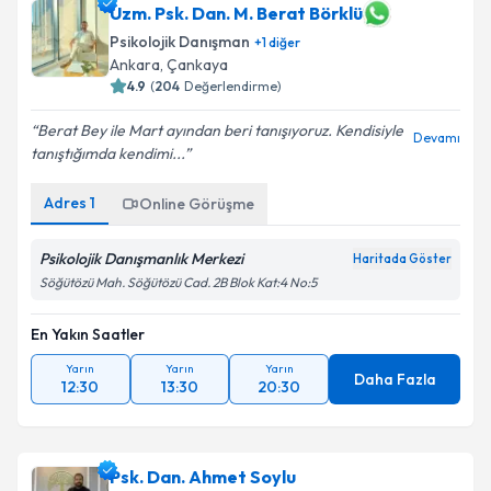
Uzm. Psk. Dan. M. Berat Börklü
Psikolojik Danışman
+
1
diğer
Ankara
,
Çankaya
4.9
(
204
Değerlendirme)
Berat Bey ile Mart ayından beri tanışıyoruz. Kendisiyle
Devamı
tanıştığımda kendimi...
Adres
1
Online Görüşme
Psikolojik Danışmanlık Merkezi
Haritada Göster
Söğütözü Mah. Söğütözü Cad. 2B Blok Kat:4 No:5
En Yakın Saatler
Yarın
Yarın
Yarın
Daha Fazla
12:30
13:30
20:30
Psk. Dan. Ahmet Soylu