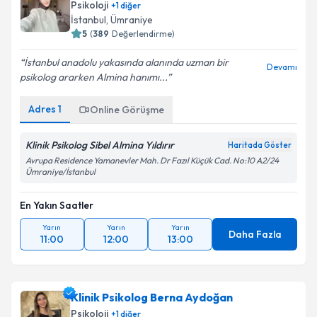
Psikoloji
+
1
diğer
İstanbul
, Ümraniye
5
(
389
Değerlendirme)
İstanbul anadolu yakasında alanında uzman bir
Devamı
psikolog ararken Almina hanımı...
Adres
1
Online Görüşme
Klinik Psikolog Sibel Almina Yıldırır
Haritada Göster
Avrupa Residence Yamanevler Mah. Dr Fazıl Küçük Cad. No:10 A2/24
Ümraniye/İstanbul
En Yakın Saatler
Yarın
Yarın
Yarın
Daha Fazla
11:00
12:00
13:00
Klinik Psikolog Berna Aydoğan
Psikoloji
+
1
diğer