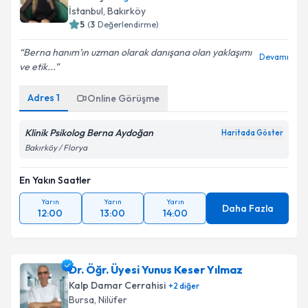
İstanbul
, Bakırköy
5
(
3
Değerlendirme)
Berna hanım’ın uzman olarak danışana olan yaklaşımı
Devamı
ve etik...
Adres
1
Online Görüşme
Klinik Psikolog Berna Aydoğan
Haritada Göster
Bakırköy / Florya
En Yakın Saatler
Yarın
Yarın
Yarın
Daha Fazla
12:00
13:00
14:00
Dr. Öğr. Üyesi Yunus Keser Yılmaz
Kalp Damar Cerrahisi
+
2
diğer
Bursa
, Nilüfer