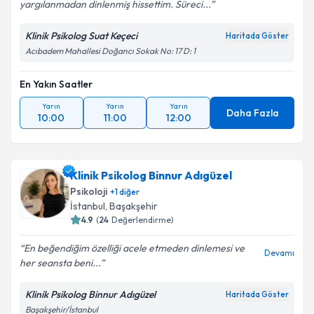
yargılanmadan dinlenmiş hissettim. Süreci...
Klinik Psikolog Suat Keçeci
Haritada Göster
Acıbadem Mahallesi Doğancı Sokak No: 17 D: 1
En Yakın Saatler
Yarın
Yarın
Yarın
Daha Fazla
10:00
11:00
12:00
Klinik Psikolog Binnur Adıgüzel
Psikoloji
+
1
diğer
İstanbul
, Başakşehir
4.9
(
24
Değerlendirme)
En beğendiğim özelliği acele etmeden dinlemesi ve
Devamı
her seansta beni...
Klinik Psikolog Binnur Adıgüzel
Haritada Göster
Başakşehir/İstanbul