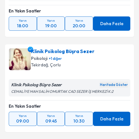
En Yakın Saatler
Yarın
Yarın
Yarın
Daha Fazla
18:00
19:00
20:00
Klinik Psikolog Büşra Sezer
Psikoloji
+
1
diğer
Tekirdağ
, Çorlu
Klinik Psikolog Büşra Sezer
Haritada Göster
CEMALİYE MAH SALİH OMURTAK CAD SEZER İŞ MERKEZİ K:2
En Yakın Saatler
Yarın
Yarın
Yarın
Daha Fazla
09:00
09:45
10:30