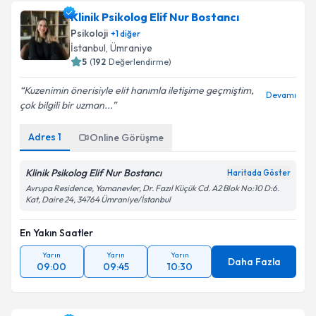
Klinik Psikolog Elif Nur Bostancı
Psikoloji
+
1
diğer
İstanbul
, Ümraniye
5
(
192
Değerlendirme)
Kuzenimin önerisiyle elit hanımla iletişime geçmiştim,
Devamı
çok bilgili bir uzman...
Adres
1
Online Görüşme
Klinik Psikolog Elif Nur Bostancı
Haritada Göster
Avrupa Residence, Yamanevler, Dr. Fazıl Küçük Cd. A2 Blok No:10 D:6.
Kat, Daire 24, 34764 Ümraniye/İstanbul
En Yakın Saatler
Yarın
Yarın
Yarın
Daha Fazla
09:00
09:45
10:30