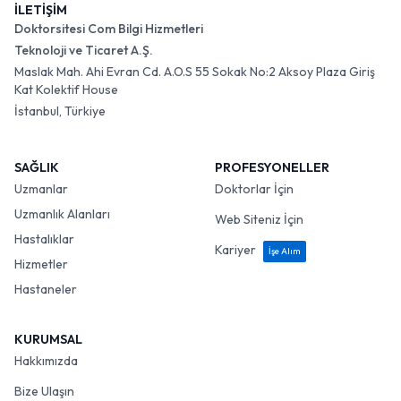
İLETİŞİM
Doktorsitesi Com Bilgi Hizmetleri
Teknoloji ve Ticaret A.Ş.
Maslak Mah. Ahi Evran Cd. A.O.S 55 Sokak No:2 Aksoy Plaza Giriş
Kat Kolektif House
İstanbul, Türkiye
SAĞLIK
PROFESYONELLER
Uzmanlar
Doktorlar İçin
Uzmanlık Alanları
Web Siteniz İçin
Hastalıklar
Kariyer
İşe Alım
Hizmetler
Hastaneler
KURUMSAL
Hakkımızda
Bize Ulaşın