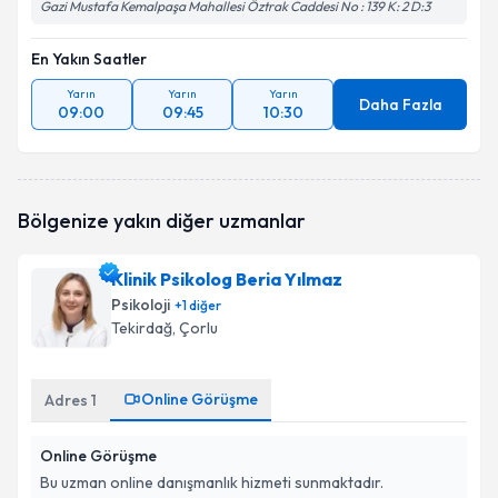
Gazi Mustafa Kemalpaşa Mahallesi Öztrak Caddesi No : 139 K: 2 D:3
En Yakın Saatler
Yarın
Yarın
Yarın
Daha Fazla
09:00
09:45
10:30
Bölgenize yakın diğer uzmanlar
Klinik Psikolog Beria Yılmaz
Psikoloji
+
1
diğer
Tekirdağ
, Çorlu
Online Görüşme
Adres
1
Online Görüşme
Bu uzman online danışmanlık hizmeti sunmaktadır.