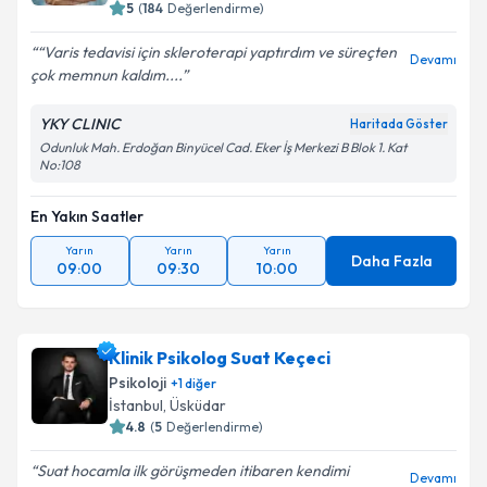
5
(
184
Değerlendirme)
“Varis tedavisi için skleroterapi yaptırdım ve süreçten
Devamı
çok memnun kaldım....
YKY CLINIC
Haritada Göster
Odunluk Mah. Erdoğan Binyücel Cad. Eker İş Merkezi B Blok 1. Kat
No:108
En Yakın Saatler
Yarın
Yarın
Yarın
Daha Fazla
09:00
09:30
10:00
Klinik Psikolog Suat Keçeci
Psikoloji
+
1
diğer
İstanbul
, Üsküdar
4.8
(
5
Değerlendirme)
Suat hocamla ilk görüşmeden itibaren kendimi
Devamı