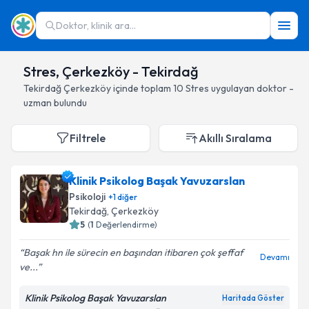
Doktor, klinik ara...
Stres, Çerkezköy - Tekirdağ
Tekirdağ
Çerkezköy
içinde toplam
10
Stres
uygulayan doktor -
uzman bulundu
Filtrele
Akıllı Sıralama
Klinik Psikolog Başak Yavuzarslan
Psikoloji
+
1
diğer
Tekirdağ
, Çerkezköy
5
(
1
Değerlendirme)
Başak hn ile sürecin en başından itibaren çok şeffaf
Devamı
ve...
Klinik Psikolog Başak Yavuzarslan
Haritada Göster