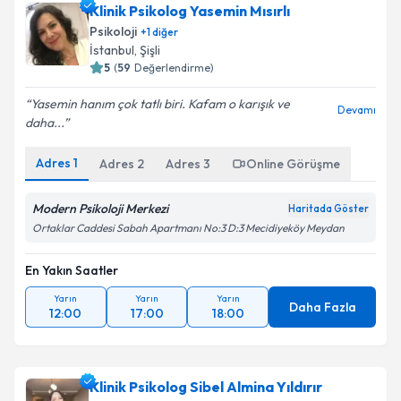
Klinik Psikolog Yasemin Mısırlı
Psikoloji
+
1
diğer
İstanbul
, Şişli
5
(
59
Değerlendirme)
Yasemin hanım çok tatlı biri. Kafam o karışık ve
Devamı
daha...
Adres
1
Adres
2
Adres
3
Online Görüşme
Modern Psikoloji Merkezi
Haritada Göster
Ortaklar Caddesi Sabah Apartmanı No:3 D:3 Mecidiyeköy Meydan
En Yakın Saatler
Yarın
Yarın
Yarın
Daha Fazla
12:00
17:00
18:00
Klinik Psikolog Sibel Almina Yıldırır