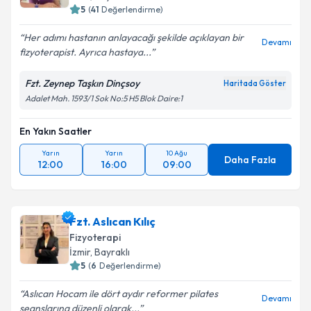
5
(
41
Değerlendirme)
Her adımı hastanın anlayacağı şekilde açıklayan bir
Devamı
fizyoterapist. Ayrıca hastaya...
Fzt. Zeynep Taşkın Dinçsoy
Haritada Göster
Adalet Mah. 1593/1 Sok No:5 H5 Blok Daire:1
En Yakın Saatler
Yarın
Yarın
10 Ağu
Daha Fazla
12:00
16:00
09:00
Fzt. Aslıcan Kılıç
Fizyoterapi
İzmir
, Bayraklı
5
(
6
Değerlendirme)
Aslıcan Hocam ile dört aydır reformer pilates
Devamı
seanslarına düzenli olarak...