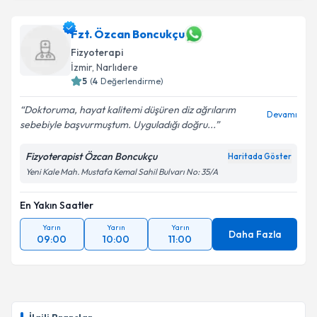
Fzt. Özcan Boncukçu
Fizyoterapi
İzmir
, Narlıdere
5
(
4
Değerlendirme)
Doktoruma, hayat kalitemi düşüren diz ağrılarım
Devamı
sebebiyle başvurmuştum. Uyguladığı doğru...
Fizyoterapist Özcan Boncukçu
Haritada Göster
Yeni Kale Mah. Mustafa Kemal Sahil Bulvarı No: 35/A
En Yakın Saatler
Yarın
Yarın
Yarın
Daha Fazla
09:00
10:00
11:00