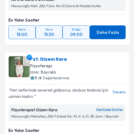
Mansuroğlu Mah. 286/1 Sok. No:10 Daire:16 Modda Suites
En Yakın Saatler
Yarın
Yarın
10 Ağu
Daha Fazla
15:00
15:30
09:00
Fzt. Gizem Kara
Fizyoterapi
İzmir
, Bayraklı
5
(
8
Değerlendirme)
Her seferinde severek gidiyoruz, skolyoz tedavisi için
Devamı
uzman kadro.
Fizyoterapist Gizem Kara
Haritada Göster
Mansuroğlu Mahallesi, 286/1 Sokak No: 10, K: 4, D: 38, İzmir / Bayraklı
En Yakın Saatler