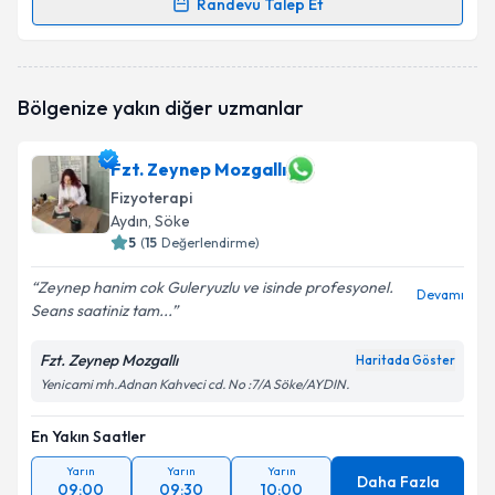
Randevu Talep Et
Randevu Takvimi Talebi
Fzt. Muhammed Talha Gürsoy
için randevu takvimi
Bölgenize yakın diğer uzmanlar
talebi oluşturun. Size bu uzmandan randevu almanız
için bir takvim hazırlandığında e-posta ile
bilgilendireceğiz.
Fzt. Zeynep Mozgallı
Fizyoterapi
E-posta Adresiniz
Aydın
, Söke
5
(
15
Değerlendirme)
Zeynep hanim cok Guleryuzlu ve isinde profesyonel.
Devamı
Kişisel verilerimin işlenmesine ilişkin
Aydınlatma
Seans saatiniz tam...
Metni
'ni okudum ve kişisel verilerimin belirtilen
kapsamda işlenmesini kabul ediyorum.
Fzt. Zeynep Mozgallı
Haritada Göster
Yenicami mh.Adnan Kahveci cd. No :7/A Söke/AYDIN.
Takvim Talebini Gönder
En Yakın Saatler
Yarın
Yarın
Yarın
Daha Fazla
09:00
09:30
10:00