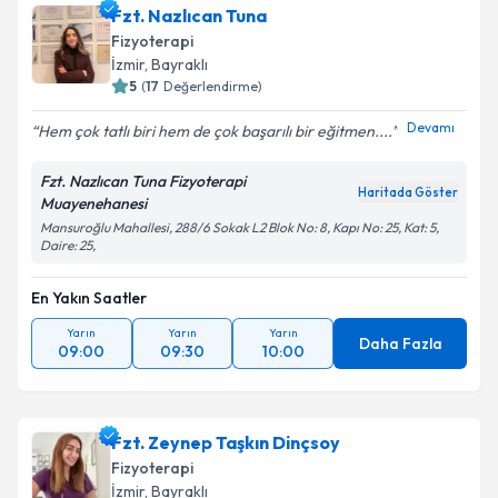
Fzt. Nazlıcan Tuna
Fizyoterapi
İzmir
, Bayraklı
5
(
17
Değerlendirme)
Devamı
Hem çok tatlı biri hem de çok başarılı bir eğitmen....
Fzt. Nazlıcan Tuna Fizyoterapi
Haritada Göster
Muayenehanesi
Mansuroğlu Mahallesi, 288/6 Sokak L2 Blok No: 8, Kapı No: 25, Kat: 5,
Daire: 25,
En Yakın Saatler
Yarın
Yarın
Yarın
Daha Fazla
09:00
09:30
10:00
Fzt. Zeynep Taşkın Dinçsoy
Fizyoterapi
İzmir
, Bayraklı