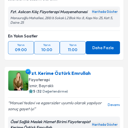
Fzt. Aslıcan Kılıç Fizyoterapi Muayenehanesi
Haritada Göster
Mansuroğlu Mahallesi, 288/6 Sokak L2 Blok No: 8, Kapı No: 25, Kat: 5,
Daire: 25
En Yakın Saatler
Yarın
Yarın
Yarın
Daha Fazla
09:00
10:00
11:00
Fzt. Kerime Öztürk Emrullah
Fizyoterapi
İzmir
, Bayraklı
5
(
32
Değerlendirme)
Manuel tedavi ve egzersizler uyumlu olarak yapılıyor
Devamı
sonuç gayet iyi
Özel Sağlık Meslek Hizmet Birimi Fizyoterapist
Haritada Göster
Kerime Öztürk Emrullah