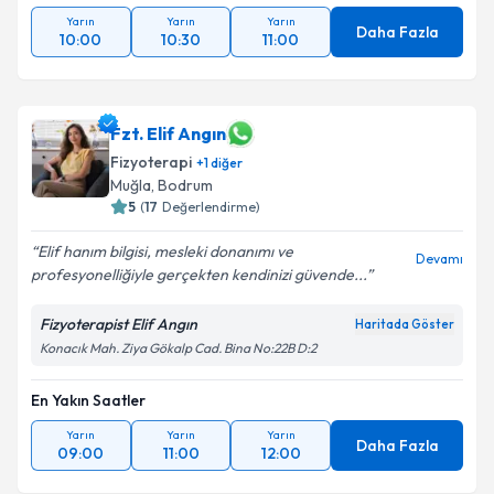
Yarın
Yarın
Yarın
Daha Fazla
10:00
10:30
11:00
Fzt. Elif Angın
Fizyoterapi
+
1
diğer
Muğla
, Bodrum
5
(
17
Değerlendirme)
Elif hanım bilgisi, mesleki donanımı ve
Devamı
profesyonelliğiyle gerçekten kendinizi güvende...
Fizyoterapist Elif Angın
Haritada Göster
Konacık Mah. Ziya Gökalp Cad. Bina No:22B D:2
En Yakın Saatler
Yarın
Yarın
Yarın
Daha Fazla
09:00
11:00
12:00