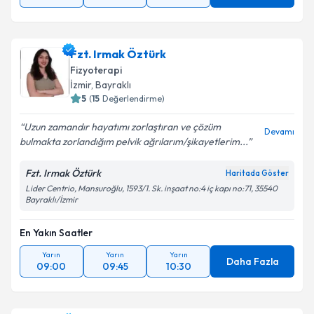
Fzt. Irmak Öztürk
Fizyoterapi
İzmir
, Bayraklı
5
(
15
Değerlendirme)
Uzun zamandır hayatımı zorlaştıran ve çözüm
Devamı
bulmakta zorlandığım pelvik ağrılarım/şikayetlerim...
Fzt. Irmak Öztürk
Haritada Göster
Lider Centrio, Mansuroğlu, 1593/1. Sk. inşaat no:4 iç kapı no:71, 35540
Bayraklı/İzmir
En Yakın Saatler
Yarın
Yarın
Yarın
Daha Fazla
09:00
09:45
10:30