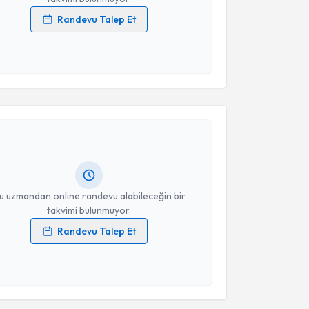
Randevu Talep Et
 verilerimin işlenmesine ilişkin
Aydınlatma Metni
'ni
 ve kişisel verilerimin belirtilen kapsamda
esini kabul ediyorum.
akvimi Talebi
Takvim Talebini Gönder
si İbrahim Ekici
için randevu takvimi talebi
Size bu uzmandan randevu almanız için bir takvim
ında e-posta ile bilgilendireceğiz.
resiniz
u uzmandan online randevu alabileceğin bir
takvimi bulunmuyor.
Randevu Talep Et
 verilerimin işlenmesine ilişkin
Aydınlatma Metni
'ni
 ve kişisel verilerimin belirtilen kapsamda
esini kabul ediyorum.