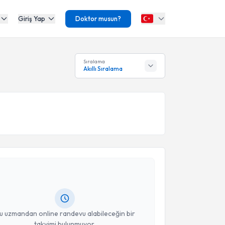
Giriş Yap
Doktor musun?
Sıralama
Akıllı Sıralama
akvimi Talebi
alil Can Küçükyıldız
için randevu takvimi talebi
Size bu uzmandan randevu almanız için bir takvim
ında e-posta ile bilgilendireceğiz.
resiniz
u uzmandan online randevu alabileceğin bir
takvimi bulunmuyor.