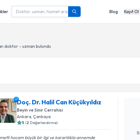
ikler
Blog
Kayıt Ol
n doktor - uzman bulundu
Randevu T
Doç. Dr. H
Doç. Dr. Halil Can Küçükyıldız
oluşturun. 
Beyin ve Sinir Cerrahisi
hazırlandığ
Ankara
, Çankaya
5
(
2
Değerlendirme)
E-posta Ad
B
metli hocam büyük bir ilgi ve kararlılıkla annemde