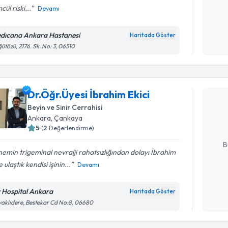
cül riski...
Devamı
Kişisel
okudum
dıcana Ankara Hastanesi
Haritada Göster
işlenm
ütözü, 2176. Sk. No: 3, 06510
Randevu T
Dr.Öğr.Üye
Dr.Öğr.Üyesi İbrahim Ekici
oluşturun. 
Beyin ve Sinir Cerrahisi
hazırlandığ
Ankara
, Çankaya
5
(
2
Değerlendirme)
E-posta Ad
B
emin trigeminal nevralji rahatsızlığından dolayı İbrahim
 ulaştık kendisi işinin...
Devamı
Kişisel
okudum
v Hospital Ankara
Haritada Göster
işlenm
aklıdere, Bestekar Cd No:8, 06680