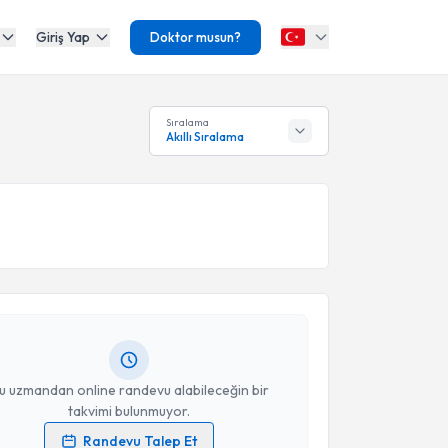
Giriş Yap
Doktor musun?
Sıralama
Akıllı Sıralama
akvimi Talebi
hassan Saıdazımov
için randevu takvimi talebi
Size bu uzmandan randevu almanız için bir takvim
ında e-posta ile bilgilendireceğiz.
resiniz
u uzmandan online randevu alabileceğin bir
takvimi bulunmuyor.
Randevu Talep Et