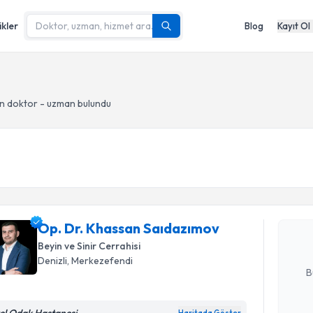
ikler
Blog
Kayıt Ol
n doktor - uzman bulundu
Randevu T
Op. Dr. K
oluşturun. 
Op. Dr. Khassan Saıdazımov
hazırlandığ
Beyin ve Sinir Cerrahisi
E-posta Ad
Denizli
, Merkezefendi
B