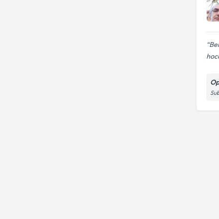
Be
hoc
Op
Sub