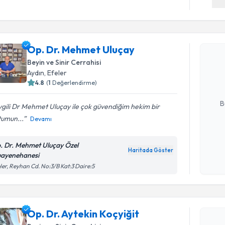
Randevu T
Op. Dr. Mehmet Uluçay
Op. Dr. M
Size bu uzm
Beyin ve Sinir Cerrahisi
hazırlandığ
Aydın
, Efeler
4.8
(
1
Değerlendirme)
E-posta Ad
B
gili Dr Mehmet Uluçay ile çok güvendiğim hekim bir
tumun...
Devamı
Kişisel
. Dr. Mehmet Uluçay Özel
okudum
Haritada Göster
ayenehanesi
işlenm
ler, Reyhan Cd. No:3/B Kat:3 Daire:5
Randevu T
Op. Dr. Ay
Op. Dr. Aytekin Koçyiğit
Size bu uzm