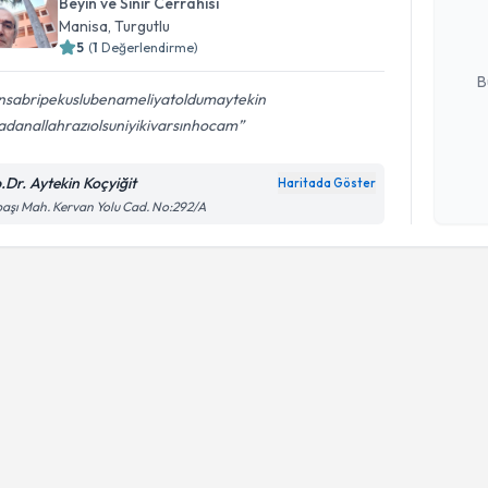
Beyin ve Sinir Cerrahisi
hazırlandığ
Manisa
, Turgutlu
5
(
1
Değerlendirme)
E-posta Ad
B
nsabripekuslubenameliyatoldumaytekin
adanallahrazıolsuniyikivarsınhocam
Kişisel
okudum
.Dr. Aytekin Koçyiğit
Haritada Göster
işlenm
aşı Mah. Kervan Yolu Cad. No:292/A