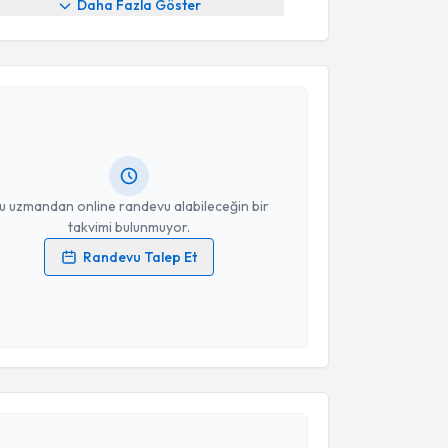
Daha Fazla Göster
akvimi Talebi
ehmet Uluçay
için randevu takvimi talebi oluşturun.
andan randevu almanız için bir takvim
ında e-posta ile bilgilendireceğiz.
resiniz
u uzmandan online randevu alabileceğin bir
takvimi bulunmuyor.
Randevu Talep Et
 verilerimin işlenmesine ilişkin
Aydınlatma Metni
'ni
 ve kişisel verilerimin belirtilen kapsamda
esini kabul ediyorum.
akvimi Talebi
Takvim Talebini Gönder
tekin Koçyiğit
için randevu takvimi talebi oluşturun.
andan randevu almanız için bir takvim