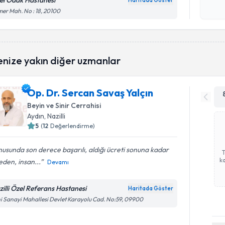
el Odak Hastanesi
Haritada Göster
Kişisel
er Mah. No : 18, 20100
okudum
işlenm
enize yakın diğer uzmanlar
Op. Dr. Sercan Savaş Yalçın
Beyin ve Sinir Cerrahisi
Aydın
, Nazilli
5
(
12
Değerlendirme)
usunda son derece başarılı, aldığı ücreti sonuna kadar
ka
den, insan...
Devamı
zilli Özel Referans Hastanesi
Haritada Göster
i Sanayi Mahallesi Devlet Karayolu Cad. No:59, 09900