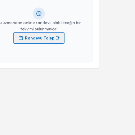
ında e-posta ile bilgilendireceğiz.
resiniz
u uzmandan online randevu alabileceğin bir
takvimi bulunmuyor.
Randevu Talep Et
 verilerimin işlenmesine ilişkin
Aydınlatma Metni
'ni
 ve kişisel verilerimin belirtilen kapsamda
esini kabul ediyorum.
Takvim Talebini Gönder