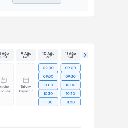
 verilerimin işlenmesine ilişkin
Aydınlatma Metni
'ni
 ve kişisel verilerimin belirtilen kapsamda
esini kabul ediyorum.
Takvim Talebini Gönder
8 Ağu
9 Ağu
10 Ağu
11 Ağu
Cmt
Paz
Pzt
Sal
09:00
09:00
09:30
09:30
10:00
10:00
Takvim
Takvim
palıdır
kapalıdır
10:30
10:30
11:00
11:00