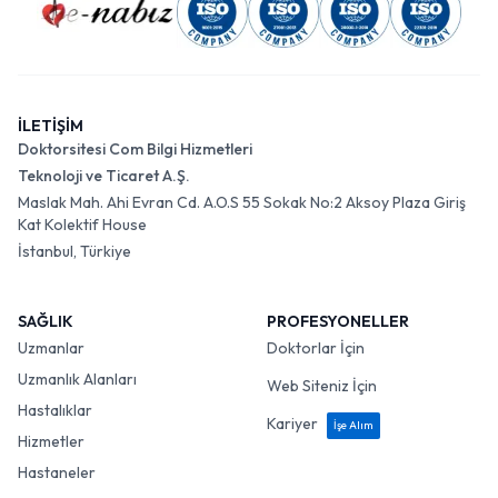
İLETİŞİM
Doktorsitesi Com Bilgi Hizmetleri
Teknoloji ve Ticaret A.Ş.
Maslak Mah. Ahi Evran Cd. A.O.S 55 Sokak No:2 Aksoy Plaza Giriş
Kat Kolektif House
İstanbul, Türkiye
SAĞLIK
PROFESYONELLER
Uzmanlar
Doktorlar İçin
Uzmanlık Alanları
Web Siteniz İçin
Hastalıklar
Kariyer
İşe Alım
Hizmetler
Hastaneler