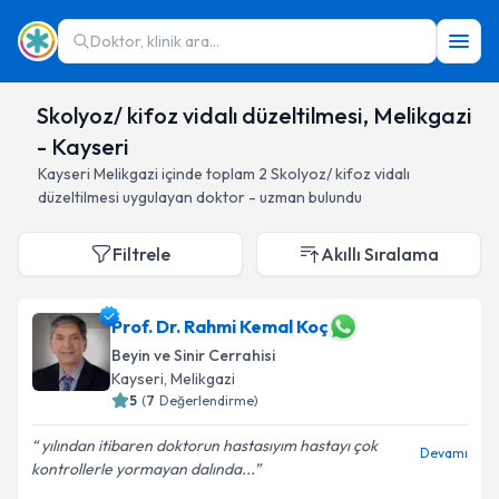
Doktor, klinik ara...
Skolyoz/ kifoz vidalı düzeltilmesi, Melikgazi
- Kayseri
Kayseri
Melikgazi
içinde toplam
2
Skolyoz/ kifoz vidalı
düzeltilmesi
uygulayan doktor - uzman bulundu
Filtrele
Akıllı Sıralama
Prof. Dr. Rahmi Kemal Koç
Beyin ve Sinir Cerrahisi
Kayseri
, Melikgazi
5
(
7
Değerlendirme)
yılından itibaren doktorun hastasıyım hastayı çok
Devamı
kontrollerle yormayan dalında...