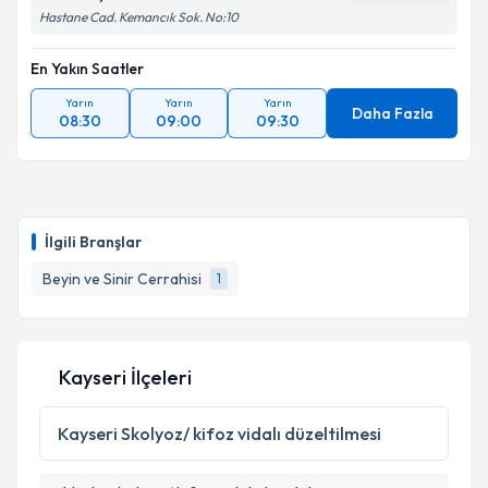
Takvim Talebini Gönder
Hastane Cad. Kemancık Sok. No:10
En Yakın Saatler
Yarın
Yarın
Yarın
Daha Fazla
08:30
09:00
09:30
İlgili Branşlar
Beyin ve Sinir Cerrahisi
1
Kayseri İlçeleri
Kayseri
Skolyoz/ kifoz vidalı düzeltilmesi