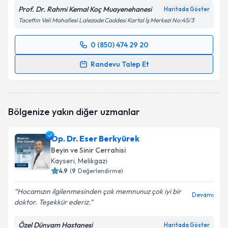
Prof. Dr. Rahmi Kemal Koç Muayenehanesi
Haritada Göster
Tacettin Veli Mahallesi Lalezade Caddesi Kartal İş Merkezi No:45/3
0 (850) 474 29 20
Randevu Takvimi Talebi
Randevu Talep Et
Prof. Dr. Rahmi Kemal Koç
için randevu takvimi
talebi oluşturun. Size bu uzmandan randevu almanız
için bir takvim hazırlandığında e-posta ile
Bölgenize yakın diğer uzmanlar
bilgilendireceğiz.
E-posta Adresiniz
Op. Dr. Eser Berkyürek
Beyin ve Sinir Cerrahisi
Kayseri
, Melikgazi
4.9
(
9
Değerlendirme)
Kişisel verilerimin işlenmesine ilişkin
Aydınlatma
Hocamızın ilgilenmesinden çok memnunuz çok iyi bir
Metni
'ni okudum ve kişisel verilerimin belirtilen
Devamı
doktor. Teşekkür ederiz.
kapsamda işlenmesini kabul ediyorum.
Özel Dünyam Hastanesi
Haritada Göster