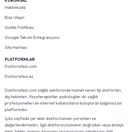
KURUMSAL
Hakkımızda
Bize Ulaşın
Gizlilik Politikası
Google Takvim Entegrasyonu
Site Haritası
PLATFORMLAR
Doktorsitesi.com
Doktorsitesi.az
Doktorsitesi.com sağlık sektöründe hizmet veren tıp doktorları,
diş hekimleri, fizyoterapistler, psikologlar vb. sağlık
profesyonelleri ile internet kullanıcılarını buluşturan bağımsız bir
platformdur.
İş bu sayfada yer alan doktor/uzman yorumları ve
değerlendirmeleri, ilgili doktorun/uzmanın doğrudan veya dolaylı
emri, talebi, önerisi, tavsiyesi ve/veya ricası olmaksızın, ilgili