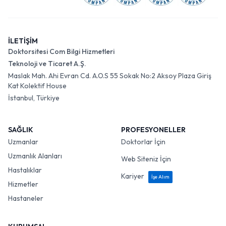
İLETİŞİM
Doktorsitesi Com Bilgi Hizmetleri
Teknoloji ve Ticaret A.Ş.
Maslak Mah. Ahi Evran Cd. A.O.S 55 Sokak No:2 Aksoy Plaza Giriş
Kat Kolektif House
İstanbul, Türkiye
SAĞLIK
PROFESYONELLER
Uzmanlar
Doktorlar İçin
Uzmanlık Alanları
Web Siteniz İçin
Hastalıklar
Kariyer
İşe Alım
Hizmetler
Hastaneler