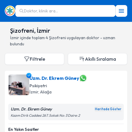
Doktor, klinik ara...
Şizofreni, İzmir
İzmir
içinde toplam
4
Şizofreni
uygulayan doktor - uzman
bulundu
Filtrele
Akıllı Sıralama
Uzm. Dr. Ekrem Güney
Psikiyatri
İzmir
, Aliağa
Uzm. Dr. Ekrem Güney
Haritada Göster
Kazım Dirik Caddesi 267. Sokak No: 3 Daire: 2
En Yakın Saatler