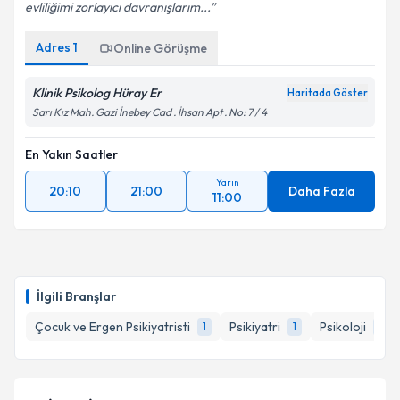
evliliğimi zorlayıcı davranışlarım...
Kişisel verilerimin işlenmesine ilişkin
Aydınlatma
Metni
'ni okudum ve kişisel verilerimin belirtilen
kapsamda işlenmesini kabul ediyorum.
Adres
1
Online Görüşme
Klinik Psikolog Hüray Er
Haritada Göster
Takvim Talebini Gönder
Sarı Kız Mah. Gazi İnebey Cad . İhsan Apt . No: 7 / 4
En Yakın Saatler
Yarın
20:10
21:00
Daha Fazla
11:00
İlgili Branşlar
Çocuk ve Ergen Psikiyatristi
Psikiyatri
Psikoloji
1
1
1