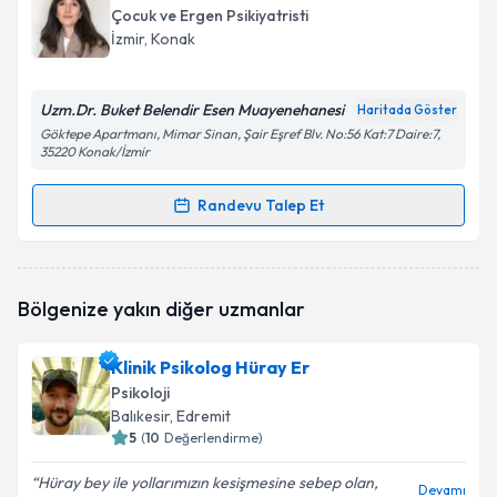
talebi oluşturun. Size bu uzmandan randevu almanız
Çocuk ve Ergen Psikiyatristi
için bir takvim hazırlandığında e-posta ile
İzmir
, Konak
bilgilendireceğiz.
E-posta Adresiniz
Uzm.Dr. Buket Belendir Esen Muayenehanesi
Haritada Göster
Göktepe Apartmanı, Mimar Sinan, Şair Eşref Blv. No:56 Kat:7 Daire:7,
35220 Konak/İzmir
Randevu Talep Et
Kişisel verilerimin işlenmesine ilişkin
Aydınlatma
Randevu Takvimi Talebi
Metni
'ni okudum ve kişisel verilerimin belirtilen
kapsamda işlenmesini kabul ediyorum.
Uzm. Dr. Buket Belendir Esen
için randevu takvimi
Bölgenize yakın diğer uzmanlar
talebi oluşturun. Size bu uzmandan randevu almanız
Takvim Talebini Gönder
için bir takvim hazırlandığında e-posta ile
bilgilendireceğiz.
Klinik Psikolog Hüray Er
Psikoloji
E-posta Adresiniz
Balıkesir
, Edremit
5
(
10
Değerlendirme)
Hüray bey ile yollarımızın kesişmesine sebep olan,
Devamı