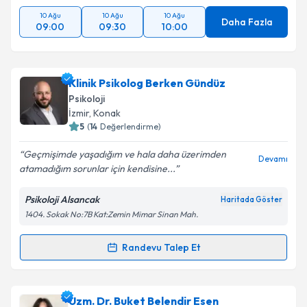
10 Ağu
10 Ağu
10 Ağu
Daha Fazla
09:00
09:30
10:00
Klinik Psikolog Berken Gündüz
Psikoloji
İzmir
, Konak
5
(
14
Değerlendirme)
Geçmişimde yaşadığım ve hala daha üzerimden
Devamı
atamadığım sorunlar için kendisine...
Psikoloji Alsancak
Haritada Göster
1404. Sokak No:7B Kat:Zemin Mimar Sinan Mah.
Randevu Talep Et
Randevu Takvimi Talebi
Klinik Psikolog Berken Gündüz
için randevu takvimi
Uzm. Dr. Buket Belendir Esen