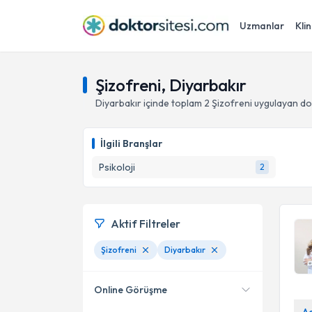
Uzmanlar
Klin
Şizofreni, Diyarbakır
Diyarbakır
içinde toplam
2
Şizofreni
uygulayan do
İlgili Branşlar
Psikoloji
2
Aktif Filtreler
Şizofreni
Diyarbakır
Online Görüşme