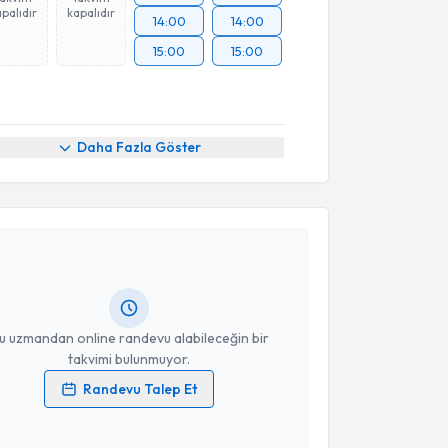
palıdır
kapalıdır
14:00
14:00
15:00
15:00
Daha Fazla Göster
akvimi Talebi
Talip Sami
için randevu takvimi talebi oluşturun. Size
 randevu almanız için bir takvim hazırlandığında e-
lgilendireceğiz.
resiniz
u uzmandan online randevu alabileceğin bir
takvimi bulunmuyor.
Randevu Talep Et
 verilerimin işlenmesine ilişkin
Aydınlatma Metni
'ni
 ve kişisel verilerimin belirtilen kapsamda