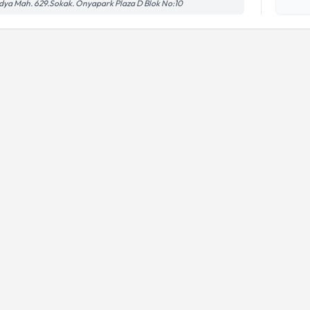
işlenm
ya Mah. 629.Sokak. Önyapark Plaza D Blok No:10