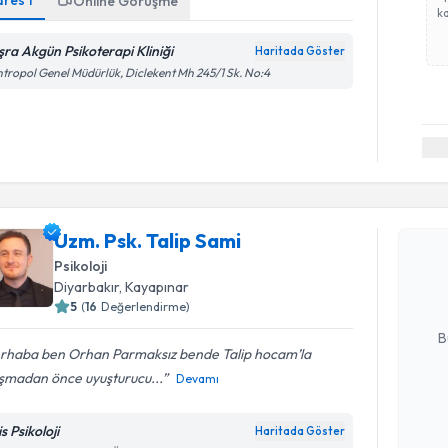
dres
1
Online Görüşme
ka
şra Akgün Psikoterapi Kliniği
Haritada Göster
tropol Genel Müdürlük, Diclekent Mh 245/1 Sk. No:4
Randevu T
Uzm. Psk. 
Uzm. Psk. Talip Sami
bu uzmandan
Psikoloji
posta ile bi
Diyarbakır
, Kayapınar
5
(
16
Değerlendirme)
E-posta Ad
B
rhaba ben Orhan Parmaksız bende Talip hocam’la
ışmadan önce uyuşturucu...
Devamı
Kişisel
okudum
s Psikoloji
Haritada Göster