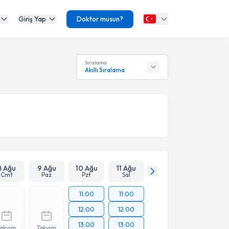
Giriş Yap
Doktor musun?
Sıralama
Akıllı Sıralama
8 Ağu
9 Ağu
10 Ağu
11 Ağu
Cmt
Paz
Pzt
Sal
11:00
11:00
12:00
12:00
13:00
13:00
Takvim
Takvim