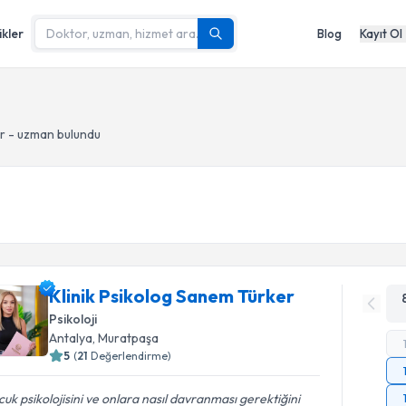
ikler
Blog
Kayıt Ol
r - uzman bulundu
Klinik Psikolog Sanem Türker
Psikoloji
Antalya
, Muratpaşa
5
(
21
Değerlendirme)
uk psikolojisini ve onlara nasıl davranması gerektiğini