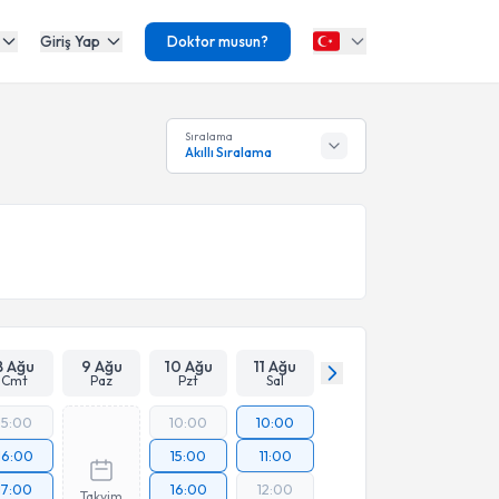
Giriş Yap
Doktor musun?
Sıralama
Akıllı Sıralama
8 Ağu
9 Ağu
10 Ağu
11 Ağu
Cmt
Paz
Pzt
Sal
15:00
10:00
10:00
16:00
15:00
11:00
17:00
16:00
12:00
Takvim