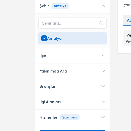
çok i
Şehir
Antalya
Online danışmanlık sunan
uzmanları göster
A
Sadece
Antalya
bölgesinde
uzman ara
Vi
Antalya
Fen
İlçe
Yakınımda Ara
Branşlar
Konumuma yakın uzmanları
Muratpaşa
göster
İlgi Alanları
Hizmetler
Şizofreni
Psikoloji