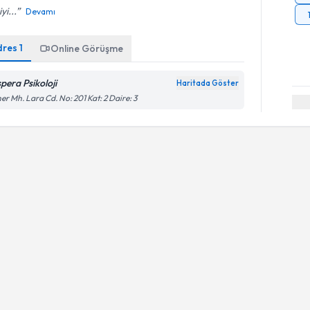
yi...
Devamı
dres
1
Online Görüşme
spera Psikoloji
Haritada Göster
er Mh. Lara Cd. No: 201 Kat: 2 Daire: 3