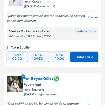
İzmir
, Konak
5
(
21
Değerlendirme)
Şahin bey muhteşem bir doktor, tedavileri ile resmen
Devamı
gençleştim, dizlerim...
Medical Park İzmir Hastanesi
Haritada Göster
Kahramanlar, 1397. Sk. No:1, 35230
En Yakın Saatler
10 Ağu
10 Ağu
10 Ağu
Daha Fazla
09:00
09:30
10:00
Fzt. Beyza Gülez
Fizyoterapi
İzmir
, Bayraklı
4.9
(
13
Değerlendirme)
Çok pozitif enerji bol bir uzman işinde iyi seanslar