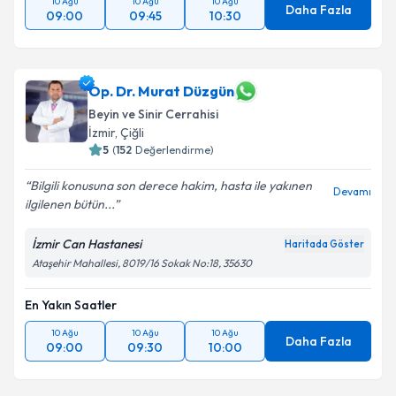
10 Ağu
10 Ağu
10 Ağu
Daha Fazla
09:00
09:45
10:30
Op. Dr. Murat Düzgün
Beyin ve Sinir Cerrahisi
İzmir
, Çiğli
5
(
152
Değerlendirme)
Bilgili konusuna son derece hakim, hasta ile yakınen
Devamı
ilgilenen bütün...
İzmir Can Hastanesi
Haritada Göster
Ataşehir Mahallesi, 8019/16 Sokak No:18, 35630
En Yakın Saatler
10 Ağu
10 Ağu
10 Ağu
Daha Fazla
09:00
09:30
10:00