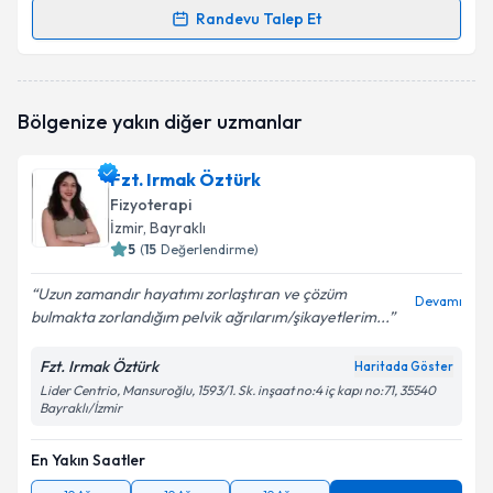
Randevu Talep Et
Randevu Takvimi Talebi
Fzt. Mert Tırnova
için randevu takvimi talebi
Bölgenize yakın diğer uzmanlar
oluşturun. Size bu uzmandan randevu almanız için bir
takvim hazırlandığında e-posta ile bilgilendireceğiz.
Fzt. Irmak Öztürk
E-posta Adresiniz
Fizyoterapi
İzmir
, Bayraklı
5
(
15
Değerlendirme)
Uzun zamandır hayatımı zorlaştıran ve çözüm
Kişisel verilerimin işlenmesine ilişkin
Aydınlatma
Devamı
bulmakta zorlandığım pelvik ağrılarım/şikayetlerim...
Metni
'ni okudum ve kişisel verilerimin belirtilen
kapsamda işlenmesini kabul ediyorum.
Fzt. Irmak Öztürk
Haritada Göster
Lider Centrio, Mansuroğlu, 1593/1. Sk. inşaat no:4 iç kapı no:71, 35540
Bayraklı/İzmir
Takvim Talebini Gönder
En Yakın Saatler