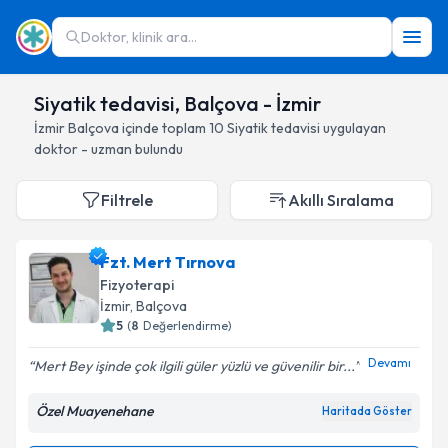
Doktor, klinik ara...
Siyatik tedavisi, Balçova - İzmir
İzmir
Balçova
içinde toplam
10
Siyatik tedavisi
uygulayan
doktor - uzman bulundu
Filtrele
Akıllı Sıralama
Fzt. Mert Tırnova
Fizyoterapi
İzmir
, Balçova
5
(
8
Değerlendirme)
Devamı
Mert Bey işinde çok ilgili güler yüzlü ve güvenilir bir...
Özel Muayenehane
Haritada Göster