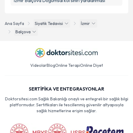
İzmir Balçova Doğumsal kol siniri yaralanması
Ana Sayfa
Siyatik Tedavisi
İzmir
Balçova
Videolar
Blog
Online Terapi
Online Diyet
SERTİFİKA VE ENTEGRASYONLAR
Doktorsitesi.com Sağlık Bakanlığı onaylı ve entegreli bir sağlık bilgi
platformudur. Sertifikaları ile tescillenmiş güvenilir altyapısıyla
sağlık hizmetlerine erişim sağlar.