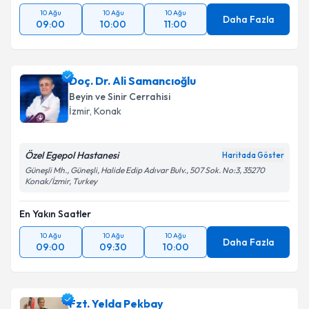
10 Ağu
10 Ağu
10 Ağu
Daha Fazla
09:00
10:00
11:00
Doç. Dr. Ali Samancıoğlu
Beyin ve Sinir Cerrahisi
İzmir
, Konak
Özel Egepol Hastanesi
Haritada Göster
Güneşli Mh., Güneşli, Halide Edip Adıvar Bulv., 507 Sok. No:3, 35270
Konak/İzmir, Turkey
En Yakın Saatler
10 Ağu
10 Ağu
10 Ağu
Daha Fazla
09:00
09:30
10:00
Fzt. Yelda Pekbay