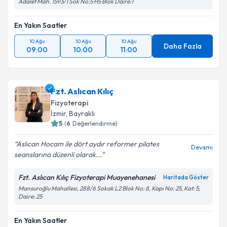
Adalet Mah. 1593/1 Sok No:5 H5 Blok Daire:1
En Yakın Saatler
10 Ağu
10 Ağu
10 Ağu
Daha Fazla
09:00
10:00
11:00
Fzt. Aslıcan Kılıç
Fizyoterapi
İzmir
, Bayraklı
5
(
6
Değerlendirme)
Aslıcan Hocam ile dört aydır reformer pilates
Devamı
seanslarına düzenli olarak...
Fzt. Aslıcan Kılıç Fizyoterapi Muayenehanesi
Haritada Göster
Mansuroğlu Mahallesi, 288/6 Sokak L2 Blok No: 8, Kapı No: 25, Kat: 5,
Daire: 25
En Yakın Saatler