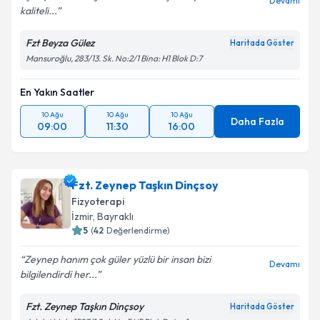
Devamı
kaliteli...
Fzt Beyza Gülez
Haritada Göster
Mansuroğlu, 283/13. Sk. No:2/1 Bina: H1 Blok D:7
En Yakın Saatler
10 Ağu
10 Ağu
10 Ağu
Daha Fazla
09:00
11:30
16:00
Fzt. Zeynep Taşkın Dinçsoy
Fizyoterapi
İzmir
, Bayraklı
5
(
42
Değerlendirme)
Zeynep hanım çok güler yüzlü bir insan bizi
Devamı
bilgilendirdi her...
Fzt. Zeynep Taşkın Dinçsoy
Haritada Göster