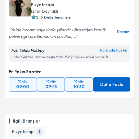
Fizyoterapi
İzmir
, Bayraklı
5
(
5
Değerlendirme)
Yelda hocam sayesinde yıllardır uğraştığim kronik
Devamı
pelvik agrı problemlerim cozuldu,...
Fzt. Yelda Pekbay
Haritada Göster
Lider Centrio , Mansuroğlu Mah. 1593/1 Sokak No:4 Daire:71
En Yakın Saatler
10 Ağu
10 Ağu
10 Ağu
Daha Fazla
09:00
09:45
10:30
İlgili Branşlar
Fizyoterapi
1