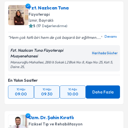
Fzt. Nazlıcan Tuna
Fizyoterapi
İzmir
, Bayraklı
5
(
17
Değerlendirme)
Devamı
Hem çok tatlı biri hem de çok başarılı bir eğitmen....
Fzt. Nazlıcan Tuna Fizyoterapi
Haritada Göster
Muayenehanesi
Mansuroğlu Mahallesi, 288/6 Sokak L2 Blok No: 8, Kapı No: 25, Kat: 5,
Daire: 25,
En Yakın Saatler
10 Ağu
10 Ağu
10 Ağu
Daha Fazla
09:00
09:30
10:00
Uzm. Dr. Şahin Kıratlı
Fiziksel Tıp ve Rehabilitasyon