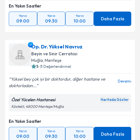
En Yakın Saatler
Yarın
Yarın
Yarın
Daha Fazla
09:00
09:30
10:00
Op. Dr. Yüksel Navruz
Beyin ve Sinir Cerrahisi
Muğla
, Menteşe
5
(
1
Değerlendirme)
Yüksel bey çok iyi bir doktordur, diğer hastane ve
Devamı
doktorladan...
Özel Yücelen Hastanesi
Haritada Göster
Köstekli, 48000 Menteşe/Muğla
En Yakın Saatler
Yarın
Yarın
Yarın
Daha Fazla
09:00
09:30
10:00