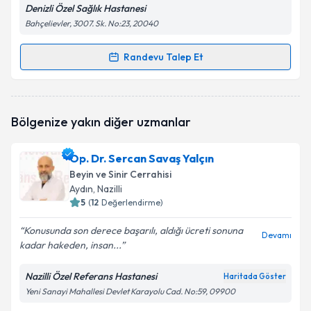
Denizli Özel Sağlık Hastanesi
Bahçelievler, 3007. Sk. No:23, 20040
Randevu Talep Et
Randevu Takvimi Talebi
Op. Dr. O. Saffet Erk
için randevu takvimi talebi
Bölgenize yakın diğer uzmanlar
oluşturun. Size bu uzmandan randevu almanız için bir
takvim hazırlandığında e-posta ile bilgilendireceğiz.
Op. Dr. Sercan Savaş Yalçın
E-posta Adresiniz
Beyin ve Sinir Cerrahisi
Aydın
, Nazilli
5
(
12
Değerlendirme)
Konusunda son derece başarılı, aldığı ücreti sonuna
Kişisel verilerimin işlenmesine ilişkin
Aydınlatma
Devamı
kadar hakeden, insan...
Metni
'ni okudum ve kişisel verilerimin belirtilen
kapsamda işlenmesini kabul ediyorum.
Nazilli Özel Referans Hastanesi
Haritada Göster
Yeni Sanayi Mahallesi Devlet Karayolu Cad. No:59, 09900
Takvim Talebini Gönder