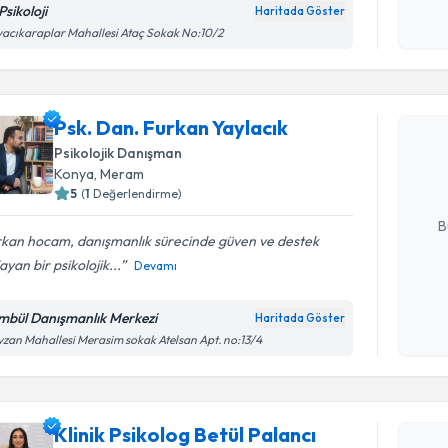
okudum
Psikoloji
Haritada Göster
işlenm
acıkaraplar Mahallesi Ataç Sokak No:10/2
Randevu T
Psk. Dan. 
Psk. Dan. Furkan Yaylacık
oluşturun. 
Psikolojik Danışman
hazırlandığ
Konya
, Meram
5
(
1
Değerlendirme)
E-posta Ad
B
rkan hocam, danışmanlık sürecinde güven ve destek
ayan bir psikolojik...
Devamı
Kişisel
okudum
mbül Danışmanlık Merkezi
Haritada Göster
işlenm
zan Mahallesi Merasim sokak Atelsan Apt. no:13/4
Randevu T
Klinik Psi
Klinik Psikolog Betül Palancı
oluşturun. 