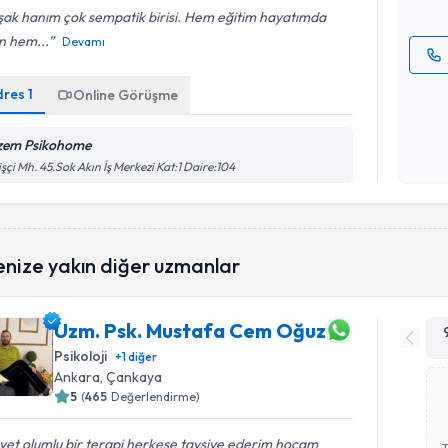
şak hanım çok sempatik birisi. Hem eğitim hayatımda
n hem...
Devamı
Kişisel
dres
1
Online Görüşme
okudum
işlenm
zem Psikohome
işçi Mh. 45.Sok Akın İş Merkezi Kat:1 Daire:104
enize yakın diğer uzmanlar
Uzm. Psk. Mustafa Cem Oğuz
Psikoloji
+
1
diğer
Ankara
, Çankaya
5
(
465
Değerlendirme)
et olumlu bir terapi herkese tavsiye ederim hocam