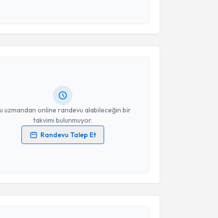
 ve kişisel verilerimin belirtilen kapsamda
esini kabul ediyorum.
akvimi Talebi
Takvim Talebini Gönder
Furkan Yaylacık
için randevu takvimi talebi
Size bu uzmandan randevu almanız için bir takvim
ında e-posta ile bilgilendireceğiz.
resiniz
u uzmandan online randevu alabileceğin bir
takvimi bulunmuyor.
Randevu Talep Et
 verilerimin işlenmesine ilişkin
Aydınlatma Metni
'ni
 ve kişisel verilerimin belirtilen kapsamda
esini kabul ediyorum.
akvimi Talebi
Takvim Talebini Gönder
kolog Betül Palancı
için randevu takvimi talebi
Size bu uzmandan randevu almanız için bir takvim