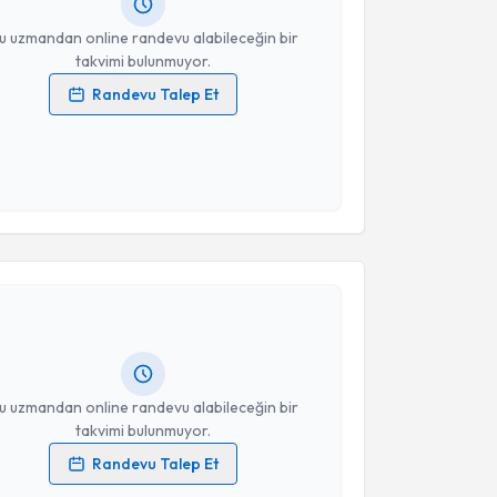
resiniz
u uzmandan online randevu alabileceğin bir
takvimi bulunmuyor.
Randevu Talep Et
 verilerimin işlenmesine ilişkin
Aydınlatma Metni
'ni
 ve kişisel verilerimin belirtilen kapsamda
esini kabul ediyorum.
akvimi Talebi
Takvim Talebini Gönder
 Beyza Batırbek
için randevu takvimi talebi
Size bu uzmandan randevu almanız için bir takvim
ında e-posta ile bilgilendireceğiz.
resiniz
u uzmandan online randevu alabileceğin bir
takvimi bulunmuyor.
Randevu Talep Et
 verilerimin işlenmesine ilişkin
Aydınlatma Metni
'ni