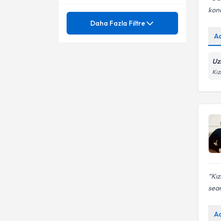
kon
Ünvan
Acılı-ağrılı birleşme
Daha Fazla Filtre
A
Ağrılı Cinsel İlişki (Disparoni)
Aile Danışmanlığı
Aile Danışmanlığı
Uz
Aile İçi İletişim Sorunları
Klinik Psikolog
Kız
Aile ve Çift Terapisi
Aile İçi Sağlıklı İletişim
Anksiyete (Kaygı) Bozuklukları
Aile İçi Sorunlar
Asperger Bozukluğu - otizm
Aile ve Çift Danışmanlığı
Bağımlılık sorunları
Anksiyete Bozuklukları
Tedavisi
Bebek Gelişimi
Çift terapisi/danışmanlığıçift
Kız
terapisi/danışmanlığı
Benlik Karmaşası
sean
Çift terapisi
Boşanma
Cinsel terapi
A