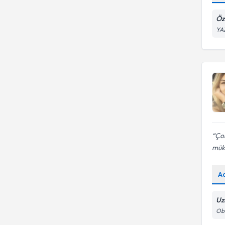
Emdr terapisi
Öz
YA
Çok
mü
A
Uz
Oba