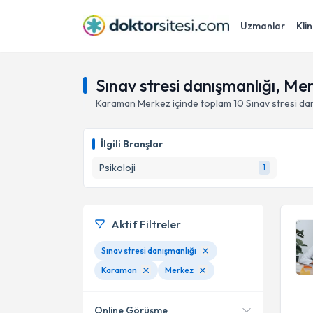
Uzmanlar
Klin
Sınav stresi danışmanlığı, M
Karaman
Merkez
içinde toplam
10
Sınav stresi da
İlgili Branşlar
Psikoloji
1
Aktif Filtreler
Sınav stresi danışmanlığı
Karaman
Merkez
Online Görüşme