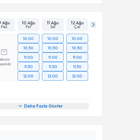
9 Ağu
10 Ağu
11 Ağu
12 Ağu
Paz
Pzt
Sal
Çar
10:00
10:00
10:00
10:30
10:30
10:30
11:00
11:00
11:00
Takvim
palıdır
11:30
11:30
11:30
12:00
12:00
12:00
Daha Fazla Göster
akvimi Talebi