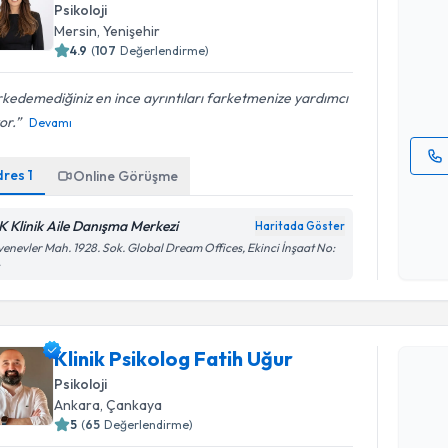
Klinik Psi
Psikoloji
oluşturun. 
Mersin
, Yenişehir
hazırlandığ
4.9
(
107
Değerlendirme)
E-posta Ad
kedemediğiniz en ince ayrıntıları farketmenize yardımcı
or.
Devamı
dres
1
Online Görüşme
Kişisel
okudum
K Klinik Aile Danışma Merkezi
işlenm
Haritada Göster
enevler Mah. 1928. Sok. Global Dream Offices, Ekinci İnşaat No:
4
Randevu T
Klinik Psikolog Fatih Uğur
Klinik Psi
Psikoloji
oluşturun. 
Ankara
, Çankaya
hazırlandığ
5
(
65
Değerlendirme)