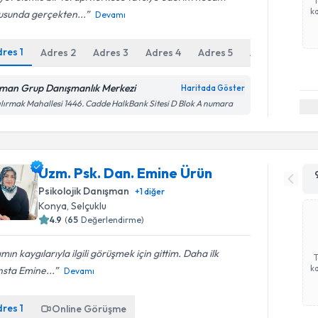
ka
usunda gerçekten...
Devamı
dres
1
Adres
2
Adres
3
Adres
4
Adres
5
Adres
6
man Grup Danışmanlık Merkezi
Haritada Göster
ılırmak Mahallesi 1446. Cadde HalkBank Sitesi D Blok A numara
Uzm. Psk. Dan. Emine Ürün
Psikolojik Danışman
+
1
diğer
Konya
, Selçuklu
4.9
(
65
Değerlendirme)
ımın kaygılarıyla ilgili görüşmek için gittim. Daha ilk
ka
sta Emine...
Devamı
dres
1
Online Görüşme