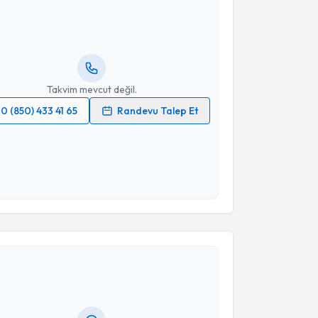
kolog Sema Kılıç
için randevu takvimi talebi
Size bu uzmandan randevu almanız için bir takvim
ında e-posta ile bilgilendireceğiz.
resiniz
Takvim mevcut değil.
0 (850) 433 41 65
Randevu Talep Et
 verilerimin işlenmesine ilişkin
Aydınlatma Metni
'ni
 ve kişisel verilerimin belirtilen kapsamda
esini kabul ediyorum.
Takvim Talebini Gönder
akvimi Talebi
kolog Fatih Uğur
için randevu takvimi talebi
Size bu uzmandan randevu almanız için bir takvim
ında e-posta ile bilgilendireceğiz.