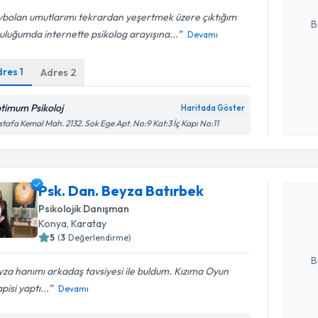
E-posta Ad
ybolan umutlarımı tekrardan yeşertmek üzere çıktığım
B
uluğumda internette psikolog arayışına...
Devamı
dres
1
Adres
2
Kişisel
okudum
işlenm
timum Psikoloj
Haritada Göster
tafa Kemal Mah. 2132. Sok Ege Apt. No:9 Kat:3 İç Kapı No:11
Randevu T
Psk. Dan.
Psk. Dan. Beyza Batırbek
oluşturun. 
Psikolojik Danışman
hazırlandığ
Konya
, Karatay
5
(
3
Değerlendirme)
E-posta Ad
B
za hanımı arkadaş tavsiyesi ile buldum. Kızıma Oyun
pisi yaptı...
Devamı
Kişisel