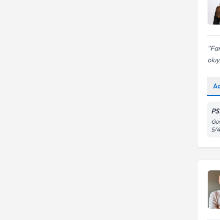
Far
oluy
A
PS
Güv
5/