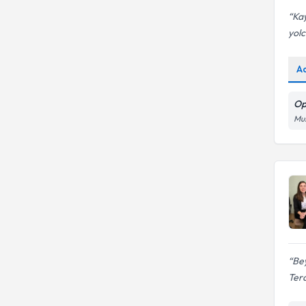
Ka
yolc
A
Op
Mus
Bey
Tera