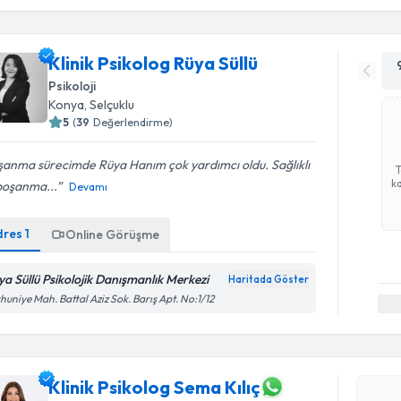
Klinik Psikolog Rüya Süllü
Psikoloji
Konya
, Selçuklu
5
(
39
Değerlendirme)
şanma sürecimde Rüya Hanım çok yardımcı oldu. Sağlıklı
ka
boşanma...
Devamı
dres
1
Online Görüşme
ya Süllü Psikolojik Danışmanlık Merkezi
Haritada Göster
huniye Mah. Battal Aziz Sok. Barış Apt. No:1/12
Randevu T
Klinik Psikolog Sema Kılıç