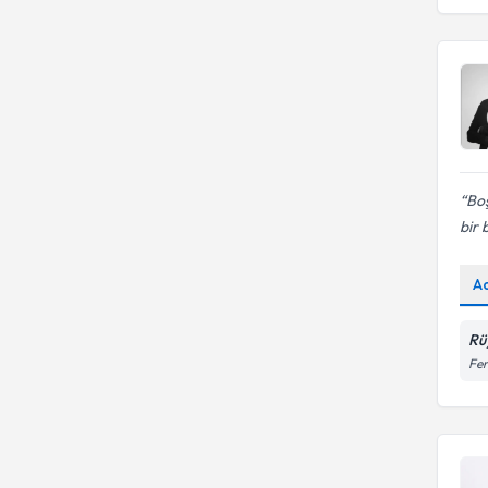
Bo
bir 
A
Rü
Fer