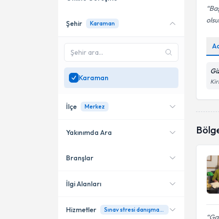
Ba
olsu
Şehir
Karaman
Online danışmanlık sunan
uzmanları göster
A
Sadece
Karaman
bölgesinde uzman ara
Gi
Karaman
Kir
İlçe
Merkez
Bölg
Yakınımda Ara
Branşlar
Konumuma yakın uzmanları
Merkez
göster
İlgi Alanları
Hizmetler
Sınav stresi danışmanlığı
Psikoloji
Gay