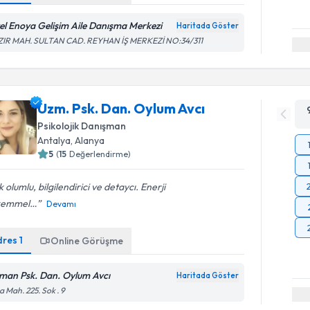
el Enoya Gelişim Aile Danışma Merkezi
Haritada Göster
ZIR MAH. SULTAN CAD. REYHAN İŞ MERKEZİ NO:34/311
Uzm. Psk. Dan. Oylum Avcı
Psikolojik Danışman
Antalya
, Alanya
5
(
15
Değerlendirme)
 olumlu, bilgilendirici ve detaycı. Enerji
kemmel…
Devamı
dres
1
Online Görüşme
man Psk. Dan. Oylum Avcı
Haritada Göster
 Mah. 225. Sok . 9