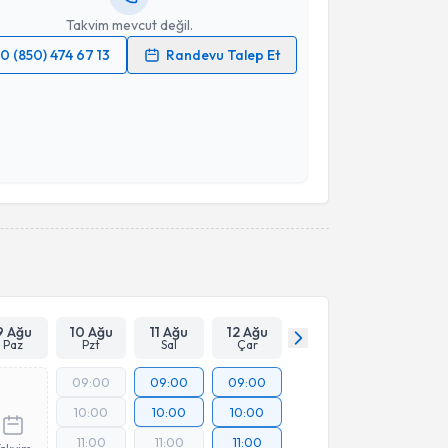
Takvim mevcut değil.
0 (850) 474 67 13
Randevu Talep Et
 verilerimin işlenmesine ilişkin
Aydınlatma Metni
'ni
 ve kişisel verilerimin belirtilen kapsamda
esini kabul ediyorum.
Takvim Talebini Gönder
9 Ağu
10 Ağu
11 Ağu
12 Ağu
Paz
Pzt
Sal
Çar
09:00
09:00
09:00
10:00
10:00
10:00
11:00
11:00
11:00