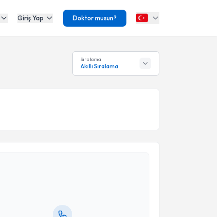
Giriş Yap
Doktor musun?
Sıralama
Akıllı Sıralama
akvimi Talebi
ikolog Başak Gizem Akdaş
için randevu takvimi
turun. Size bu uzmandan randevu almanız için bir
rlandığında e-posta ile bilgilendireceğiz.
resiniz