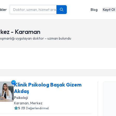
ikler
Blog
Kayıt Ol
erkez - Karaman
nışmanlığı
uygulayan doktor - uzman bulundu
Randevu T
Klinik Psikolog Başak Gizem
Akdaş
Klinik Ps
talebi oluş
Psikoloji
takvim hazı
Karaman
, Merkez
5
(
13
Değerlendirme)
E-posta Ad