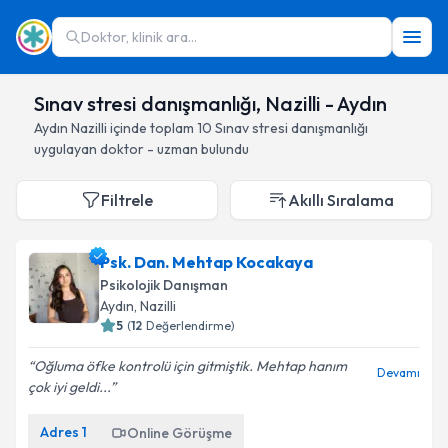
Doktor, klinik ara...
Sınav stresi danışmanlığı, Nazilli - Aydın
Aydın
Nazilli
içinde toplam
10
Sınav stresi danışmanlığı
uygulayan doktor - uzman bulundu
Filtrele
Akıllı Sıralama
Psk. Dan. Mehtap Kocakaya
Psikolojik Danışman
Aydın
, Nazilli
5
(
12
Değerlendirme)
Oğluma öfke kontrolü için gitmiştik. Mehtap hanım
Devamı
çok iyi geldi...
Adres
1
Online Görüşme