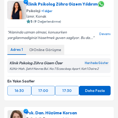
Klinik Psikolog Zühra Gizem Yıldırım
Psikoloji
+
1
diğer
İzmir
, Konak
5
(
9
Değerlendirme)
Alaninda uzman olmasi, konusurken
Devamı
yargilanmadiginizi hissetmek guven sagliyor. Bu da...
Adres
1
Online Görüşme
Klinik Psikolog Zühra Gizem Özer
Haritada Göster
Kültür Mah. Şehit Nevres Bul. No:7 Eczacıbaşı Apart. Kat:1 Daire:2
En Yakın Saatler
16:30
17:00
17:30
Daha Fazla
Psk. Dan. Hüzüme Korsan