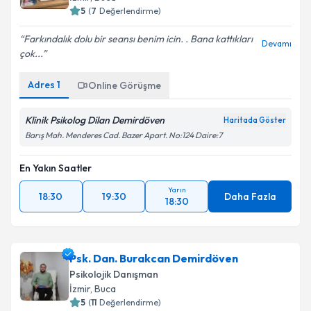
5
(
7
Değerlendirme)
Farkındalık dolu bir seansı benim icin. . Bana kattıkları
Devamı
çok...
Adres
1
Online Görüşme
Klinik Psikolog Dilan Demirdöven
Haritada Göster
Barış Mah. Menderes Cad. Bazer Apart. No:124 Daire:7
En Yakın Saatler
Yarın
18:30
19:30
Daha Fazla
18:30
Psk. Dan. Burakcan Demirdöven
Psikolojik Danışman
İzmir
, Buca
5
(
11
Değerlendirme)