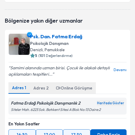
Psk. Dan. Gürbüz Kocakaya
için randevu takvimi
Bölgenize yakın diğer uzmanlar
talebi oluşturun. Size bu uzmandan randevu almanız
için bir takvim hazırlandığında e-posta ile
bilgilendireceğiz.
Psk. Dan. Fatma Erdağ
Psikolojik Danışman
E-posta Adresiniz
Denizli
, Pamukkale
5
(
101
Değerlendirme)
Samimi alanında uzman birisi. Çocuk ile alakalı detaylı
Devamı
açıklamaları tespitleri...
Kişisel verilerimin işlenmesine ilişkin
Aydınlatma
Metni
'ni okudum ve kişisel verilerimin belirtilen
kapsamda işlenmesini kabul ediyorum.
Adres
1
Adres
2
Online Görüşme
Fatma Erdağ Psikolojik Danışmanlık 2
Haritada Göster
Takvim Talebini Gönder
Siteler Mah. 6223 Sok. Batıkent Sitesi A Blok No:13 Daire:2
En Yakın Saatler
16:30
17:00
17:30
Daha Fazla