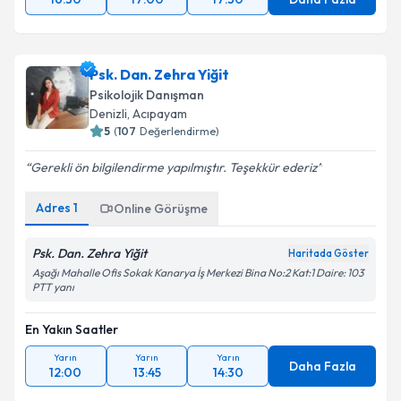
Psk. Dan. Zehra Yiğit
Psikolojik Danışman
Denizli
, Acıpayam
5
(
107
Değerlendirme)
Gerekli ön bilgilendirme yapılmıştır. Teşekkür ederiz
Adres
1
Online Görüşme
Psk. Dan. Zehra Yiğit
Haritada Göster
Aşağı Mahalle Ofis Sokak Kanarya İş Merkezi Bina No:2 Kat:1 Daire: 103
PTT yanı
En Yakın Saatler
Yarın
Yarın
Yarın
Daha Fazla
12:00
13:45
14:30