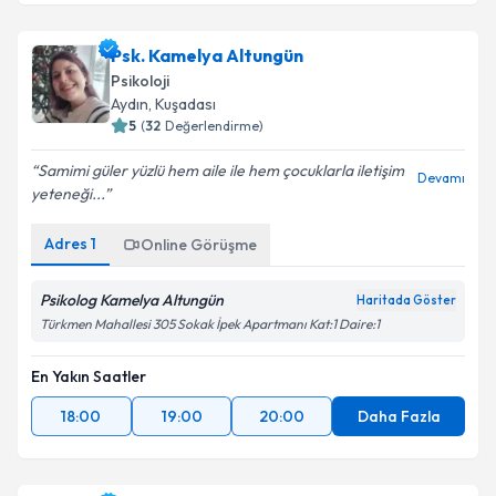
Psk. Kamelya Altungün
Psikoloji
Aydın
, Kuşadası
5
(
32
Değerlendirme)
Samimi güler yüzlü hem aile ile hem çocuklarla iletişim
Devamı
yeteneği...
Adres
1
Online Görüşme
Psikolog Kamelya Altungün
Haritada Göster
Türkmen Mahallesi 305 Sokak İpek Apartmanı Kat:1 Daire:1
En Yakın Saatler
18:00
19:00
20:00
Daha Fazla