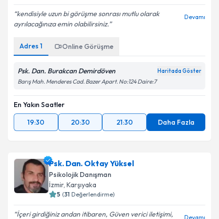
kendisiyle uzun bi görüşme sonrası mutlu olarak
Devamı
ayrılacağınıza emin olabilirsiniz.
Adres
1
Online Görüşme
Psk. Dan. Burakcan Demirdöven
Haritada Göster
Barış Mah. Menderes Cad. Bazer Apart. No:124 Daire:7
En Yakın Saatler
19:30
20:30
21:30
Daha Fazla
Psk. Dan. Oktay Yüksel
Psikolojik Danışman
İzmir
, Karşıyaka
5
(
31
Değerlendirme)
İçeri girdiğiniz andan itibaren, Güven verici iletişimi,
Devamı