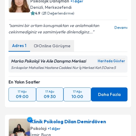
Psikolojik Danışman
+
1
diğer
Denizli
, Merkezefendi
4.9
(
21
Değerlendirme)
samimi bir ortam konuşmaktan ve anlatmaktan
Devamı
cekinmediginiz ve samimiyetle dinlendiginz...
Adres
1
Online Görüşme
Marka Psikoloji Ve Aile Danışma Merkezi
Haritada Göster
Sırıkapılar Mahallesi Hastane Caddesi Nur İş Merkezi Kat:3 Daire:5
En Yakın Saatler
17 Ağu
17 Ağu
17 Ağu
Daha Fazla
09:00
09:30
10:00
Klinik Psikolog Dilan Demirdöven
Psikoloji
+
1
diğer
İzmir
, Buca