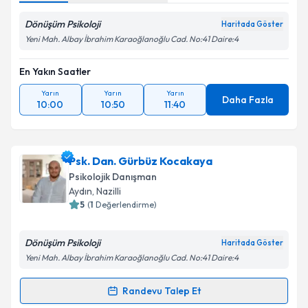
Dönüşüm Psikoloji
Haritada Göster
Yeni Mah. Albay İbrahim Karaoğlanoğlu Cad. No:41 Daire:4
En Yakın Saatler
Yarın
Yarın
Yarın
Daha Fazla
10:00
10:50
11:40
Psk. Dan. Gürbüz Kocakaya
Psikolojik Danışman
Aydın
, Nazilli
5
(
1
Değerlendirme)
Dönüşüm Psikoloji
Haritada Göster
Yeni Mah. Albay İbrahim Karaoğlanoğlu Cad. No:41 Daire:4
Randevu Talep Et
Randevu Takvimi Talebi