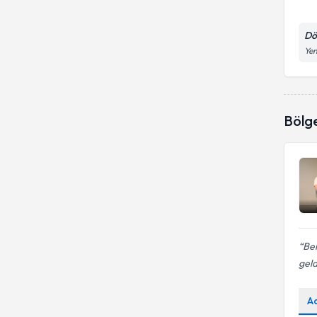
Ergen Terapisi
Aile İlişkileri
Kırıkkale Üniversitesi
Dö
ADHD (Dikkat Eksikliği -
Aile Problemleri
Yen
Hiperaktivite Bozukluğu) Testi
Psk. Dan.
Aile Danışmanlığı
Akademik Benlik Kavrama
Ölçeği
Aile İçi İletişim Sorunları
Alt Islatma
Bölg
Aile İlişkileri
Altına Kaçırma
Aile psikolojisi
Anne - Baba Eğitimi ve
Danışmanlığı
Alkol Bağımlılığı
Attention Dikkat Dağınıklığı
Alt Islatma
Attentioner Dikkat Terapisi
Ben
Ayrılık Kaygısı
geldi
A