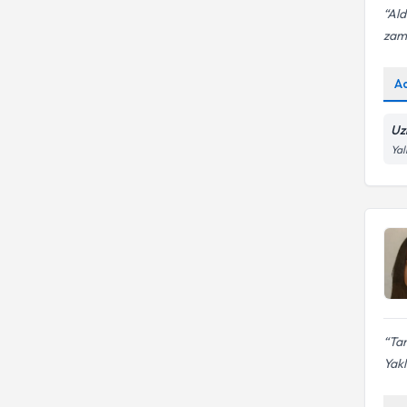
Ald
zama
A
Uz
Yal
Ta
Yakl