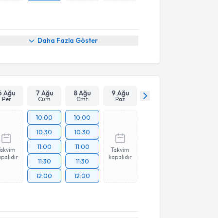
Daha Fazla Göster
6 Ağu
7 Ağu
8 Ağu
9 Ağu
Per
Cum
Cmt
Paz
10:00
10:00
10:30
10:30
11:00
11:00
Takvim
Takvim
palıdır
kapalıdır
11:30
11:30
12:00
12:00