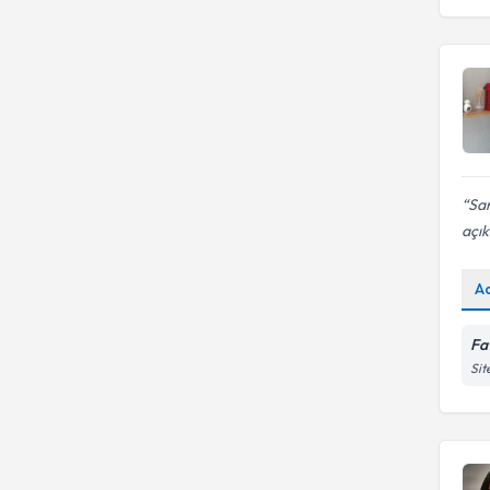
Sam
açık
A
Fa
Sit