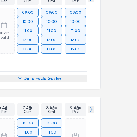
Per
Cum
Cmt
Paz
09:00
09:00
09:00
10:00
10:00
10:00
11:00
11:00
11:00
Takvim
palıdır
12:00
12:00
12:00
13:00
13:00
13:00
Daha Fazla Göster
6 Ağu
7 Ağu
8 Ağu
9 Ağu
Per
Cum
Cmt
Paz
10:00
10:00
11:00
11:00