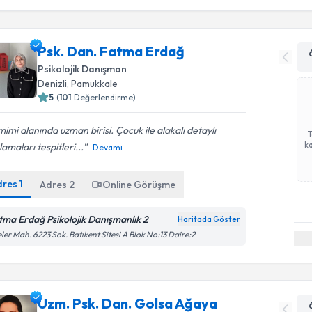
Psk. Dan. Fatma Erdağ
Psikolojik Danışman
Denizli
,
Pamukkale
5
(
101
Değerlendirme)
imi alanında uzman birisi. Çocuk ile alakalı detaylı
ka
lamaları tespitleri...
Devamı
dres
1
Adres
2
Online Görüşme
tma Erdağ Psikolojik Danışmanlık 2
Haritada Göster
eler Mah. 6223 Sok. Batıkent Sitesi A Blok No:13 Daire:2
Uzm. Psk. Dan. Golsa Ağaya