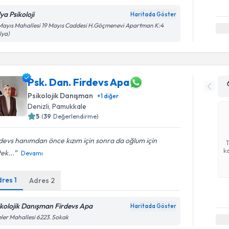
ya Psikoloji
Haritada Göster
Mayıs Mahallesi 19 Mayıs Caddesi H.Göçmenevi Apartman K:4
lya)
Psk. Dan. Firdevs Apa
Psikolojik Danışman
+
1
diğer
Denizli
,
Pamukkale
5
(
39
Değerlendirme)
devs hanımdan önce kızım için sonra da oğlum için
ka
ek...
Devamı
dres
1
Adres
2
ikolojik Danışman Firdevs Apa
Haritada Göster
eler Mahallesi 6223. Sokak