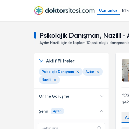
Uzmanlar
Klin
Psikolojik Danışman, Nazilli -
Aydın
Nazilli
içinde toplam
10
psikolojik danışman
Aktif Filtreler
Psikolojik Danışman
Aydın
Nazilli
Oğl
Online Görüşme
geld
Şehir
Aydın
Online danışmanlık sunan
A
uzmanları göster