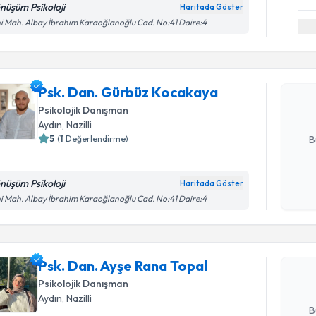
nüşüm Psikoloji
Haritada Göster
Randevu T
i Mah. Albay İbrahim Karaoğlanoğlu Cad. No:41 Daire:4
Psk. Dan.
oluşturun. 
Psk. Dan. Gürbüz Kocakaya
hazırlandığ
Psikolojik Danışman
E-posta Ad
Aydın
,
Nazilli
5
(
1
Değerlendirme)
B
nüşüm Psikoloji
Haritada Göster
Randevu T
Kişisel
i Mah. Albay İbrahim Karaoğlanoğlu Cad. No:41 Daire:4
okudum
işlenm
Psk. Dan.
oluşturun. 
Psk. Dan. Ayşe Rana Topal
hazırlandığ
Psikolojik Danışman
E-posta Ad
Aydın
,
Nazilli
B