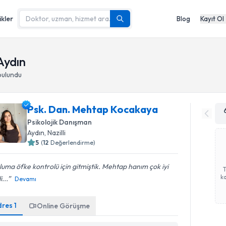
ikler
Blog
Kayıt Ol
 Aydın
bulundu
Psk. Dan. Mehtap Kocakaya
Psikolojik Danışman
Aydın
,
Nazilli
5
(
12
Değerlendirme)
uma öfke kontrolü için gitmiştik. Mehtap hanım çok iyi
ka
i...
Devamı
dres
1
Online Görüşme