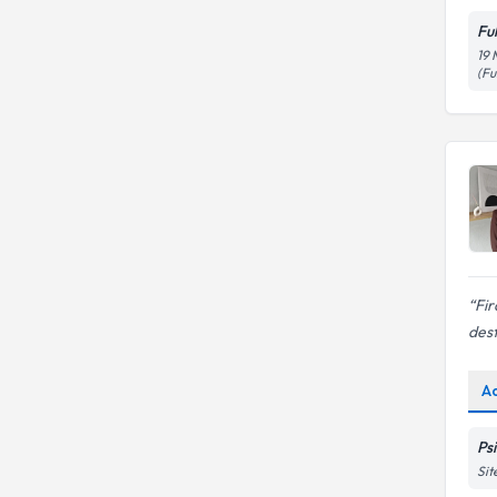
Ful
19 
(Fu
Fir
dest
A
Ps
Sit