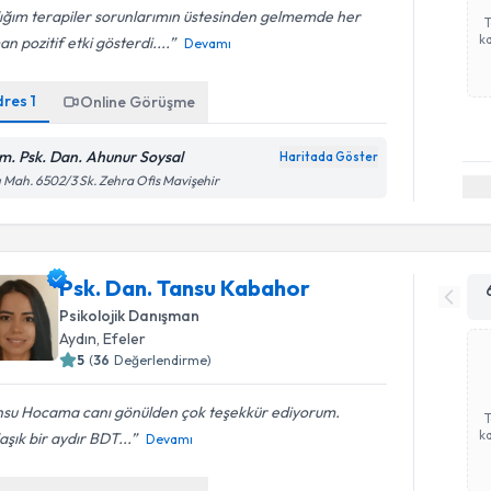
ığım terapiler sorunlarımın üstesinden gelmemde her
ka
n pozitif etki gösterdi....
Devamı
dres
1
Online Görüşme
m. Psk. Dan. Ahunur Soysal
Haritada Göster
ı Mah. 6502/3 Sk. Zehra Ofis Mavişehir
Psk. Dan. Tansu Kabahor
Psikolojik Danışman
Aydın
,
Efeler
5
(
36
Değerlendirme)
nsu Hocama canı gönülden çok teşekkür ediyorum.
ka
aşık bir aydır BDT...
Devamı