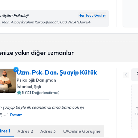
nüşüm Psikoloji
Haritada Göster
Kişisel
i Mah. Albay İbrahim Karaoğlanoğlu Cad. No:41 Daire:4
okudum
işlenm
enize yakın diğer uzmanlar
Uzm. Psk. Dan. Şuayip Kütük
Psikolojik Danışman
İstanbul
,
Şişli
5
(
141
Değerlendirme)
 şuayip beyle ilk seansımdı ama bana cok iyi
ka
,...
Devamı
dres
1
Adres
2
Adres
3
Online Görüşme