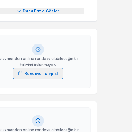
akvimi Talebi
Daha Fazla Göster
 Gürbüz Kocakaya
için randevu takvimi talebi
Size bu uzmandan randevu almanız için bir takvim
ında e-posta ile bilgilendireceğiz.
resiniz
u uzmandan online randevu alabileceğin bir
takvimi bulunmuyor.
Randevu Talep Et
akvimi Talebi
 verilerimin işlenmesine ilişkin
Aydınlatma Metni
'ni
 ve kişisel verilerimin belirtilen kapsamda
esini kabul ediyorum.
 Ayşe Rana Topal
için randevu takvimi talebi
Size bu uzmandan randevu almanız için bir takvim
Takvim Talebini Gönder
ında e-posta ile bilgilendireceğiz.
resiniz
u uzmandan online randevu alabileceğin bir