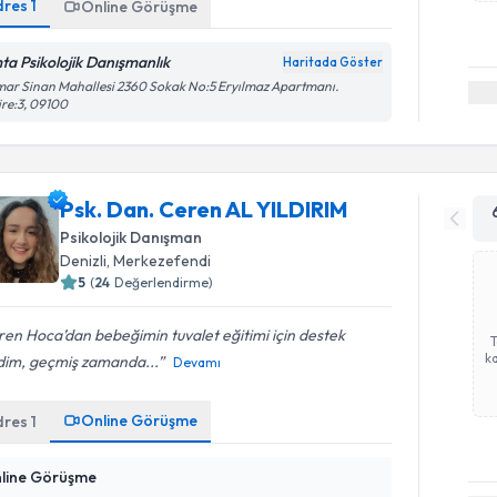
dres
1
Online Görüşme
ta Psikolojik Danışmanlık
Haritada Göster
ar Sinan Mahallesi 2360 Sokak No:5 Eryılmaz Apartmanı.
re:3, 09100
Psk. Dan. Ceren AL YILDIRIM
Psikolojik Danışman
Denizli
,
Merkezefendi
5
(
24
Değerlendirme)
en Hoca’dan bebeğimin tuvalet eğitimi için destek
ka
edim, geçmiş zamanda...
Devamı
Online Görüşme
dres
1
line Görüşme