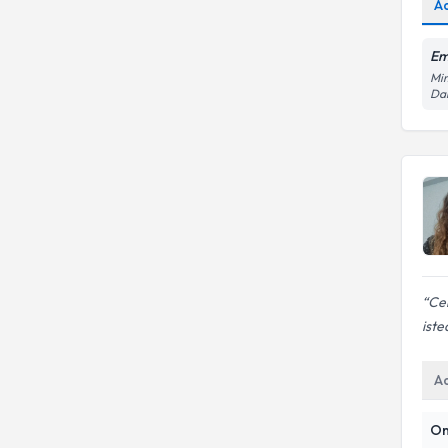
A
Em
Mim
Dai
Cer
ist
A
On