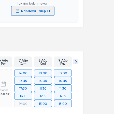
takvimi bulunmuyor.
Randevu Talep Et
 verilerimin işlenmesine ilişkin
Aydınlatma Metni
'ni
 ve kişisel verilerimin belirtilen kapsamda
esini kabul ediyorum.
Takvim Talebini Gönder
6 Ağu
7 Ağu
8 Ağu
9 Ağu
Per
Cum
Cmt
Paz
16:00
10:00
10:00
16:45
10:45
10:45
17:30
11:30
11:30
Takvim
palıdır
18:15
12:15
12:15
19:00
13:00
13:00