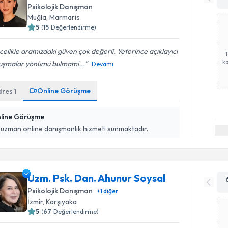
Psikolojik Danışman
Muğla
,
Marmaris
5
(
15
Değerlendirme)
elikle aramızdaki güven çok değerli. Yeterince açıklayıcı
ka
uşmalar yönümü bulmami...
Devamı
Online Görüşme
dres
1
line Görüşme
 uzman online danışmanlık hizmeti sunmaktadır.
Uzm. Psk. Dan. Ahunur Soysal
Psikolojik Danışman
+
1
diğer
İzmir
,
Karşıyaka
5
(
67
Değerlendirme)