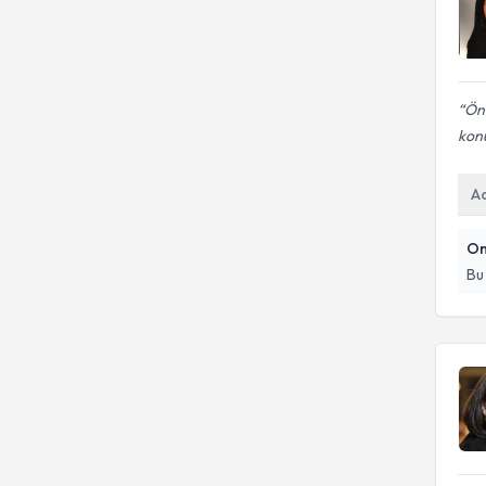
Önc
kon
A
On
Bu