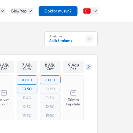
Giriş Yap
Doktor musun?
Sıralama
Akıllı Sıralama
6 Ağu
7 Ağu
8 Ağu
9 Ağu
Per
Cum
Cmt
Paz
10:00
10:00
10:50
10:50
11:40
11:50
Takvim
Takvim
palıdır
kapalıdır
12:50
12:50
13:50
13:50