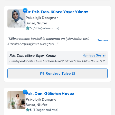
Kişisel verilerimin işlenmesine ilişkin
Aydınlatma
Metni
'ni okudum ve kişisel verilerimin belirtilen
kapsamda işlenmesini kabul ediyorum.
Psk. Dan. Zehra Durmuş
için randevu takvimi talebi
Dr. Psk. Dan. Kübra Yaşar Yılmaz
oluşturun. Size bu uzmandan randevu almanız için bir
Psikolojik Danışman
takvim hazırlandığında e-posta ile bilgilendireceğiz.
Bursa
, Nilüfer
Takvim Talebini Gönder
5
(
3
Değerlendirme)
E-posta Adresiniz
Kübra hocam kesinlikle alanında en iyilerinden biri.
Devamı
Kızımla başladığımız süreçten...
Psk. Dan. Kübra Yaşar Yılmaz
Haritada Göster
Kişisel verilerimin işlenmesine ilişkin
Aydınlatma
Esentepe Mahallesi Okul Caddesi Aksel 2 Yılmaz Sitesi A blok No:2/1 D:9
Metni
'ni okudum ve kişisel verilerimin belirtilen
kapsamda işlenmesini kabul ediyorum.
Randevu Talep Et
Randevu Takvimi Talebi
Takvim Talebini Gönder
Dr. Psk. Dan. Kübra Yaşar Yılmaz
için randevu
Psk. Dan. Gülistan Havuz
takvimi talebi oluşturun. Size bu uzmandan randevu
Psikolojik Danışman
almanız için bir takvim hazırlandığında e-posta ile
Bursa
, Nilüfer
bilgilendireceğiz.
5
(
1
Değerlendirme)