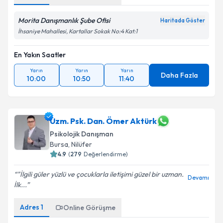
Morita Danışmanlık Şube Ofisi
Haritada Göster
İhsaniye Mahallesi, Kartallar Sokak No:4 Kat:1
En Yakın Saatler
Yarın
Yarın
Yarın
Daha Fazla
10:00
10:50
11:40
Uzm. Psk. Dan. Ömer Aktürk
Psikolojik Danışman
Bursa
, Nilüfer
4.9
(
279
Değerlendirme)
"İlgili güler yüzlü ve çocuklarla iletişimi güzel bir uzman.
Devamı
İlk...
Adres
1
Online Görüşme