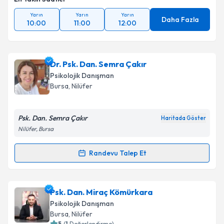
Yarın
Yarın
Yarın
Daha Fazla
10:00
11:00
12:00
Dr. Psk. Dan. Semra Çakır
Psikolojik Danışman
Bursa
, Nilüfer
Psk. Dan. Semra Çakır
Haritada Göster
Nilüfer, Bursa
Randevu Talep Et
Randevu Takvimi Talebi
Dr. Psk. Dan. Semra Çakır
için randevu takvimi
Psk. Dan. Miraç Kömürkara
talebi oluşturun. Size bu uzmandan randevu almanız
Psikolojik Danışman
için bir takvim hazırlandığında e-posta ile
Bursa
, Nilüfer
bilgilendireceğiz.
5
(
1
Değerlendirme)