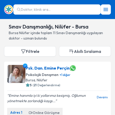
Doktor, klinik ara...
Sınav Danışmanlığı, Nilüfer - Bursa
Bursa
Nilüfer
içinde toplam
11
Sınav Danışmanlığı
uygulayan
doktor - uzman bulundu
Filtrele
Akıllı Sıralama
Psk. Dan. Emine Perçin
Psikolojik Danışman
+
1
diğer
Bursa
, Nilüfer
5
(
21
Değerlendirme)
Emine hanımla iyi ki yollarımız kesişmiş. Oğlumun
Devamı
yönetmekte zorlandığı kaygı...
Adres
1
Online Görüşme