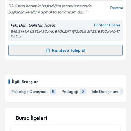
E-posta Adresiniz
Gülistan hanımla başladığım terapi sürecinde
Devamı
başlarda kendimi açmakta zorlansam da...
Psk. Dan. Gülistan Havuz
Haritada Göster
BARIŞ MAH. ÜSTÜN SOKAK BAĞKENT IŞIĞIGÜR SİTESİ B BLOK NO:17
Kişisel verilerimin işlenmesine ilişkin
Aydınlatma
K:1 D:2
Metni
'ni okudum ve kişisel verilerimin belirtilen
kapsamda işlenmesini kabul ediyorum.
Randevu Talep Et
Randevu Takvimi Talebi
Takvim Talebini Gönder
Psk. Dan. Gülistan Havuz
için randevu takvimi talebi
oluşturun. Size bu uzmandan randevu almanız için bir
İlgili Branşlar
takvim hazırlandığında e-posta ile bilgilendireceğiz.
Psikolojik Danışman
Pedagoji
Aile Danışmanı
11
3
1
E-posta Adresiniz
Bursa İlçeleri
Kişisel verilerimin işlenmesine ilişkin
Aydınlatma
Metni
'ni okudum ve kişisel verilerimin belirtilen