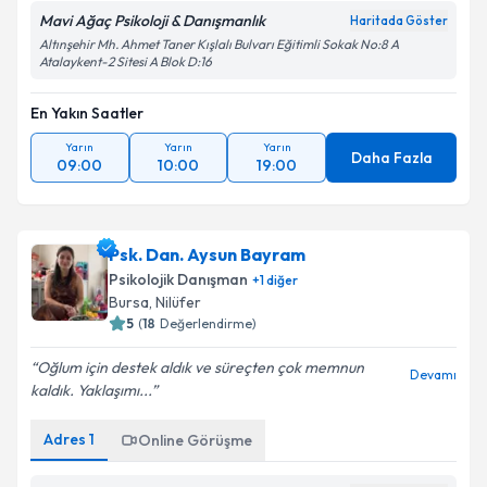
Mavi Ağaç Psikoloji & Danışmanlık
Haritada Göster
Altınşehir Mh. Ahmet Taner Kışlalı Bulvarı Eğitimli Sokak No:8 A
Atalaykent-2 Sitesi A Blok D:16
En Yakın Saatler
Yarın
Yarın
Yarın
Daha Fazla
09:00
10:00
19:00
Psk. Dan. Aysun Bayram
Psikolojik Danışman
+
1
diğer
Bursa
, Nilüfer
5
(
18
Değerlendirme)
Oğlum için destek aldık ve süreçten çok memnun
Devamı
kaldık. Yaklaşımı...
Adres
1
Online Görüşme