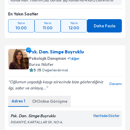
Konak mah. Yıldırım Cad. Göl sok. İpçi Konak No:4 Kat:2 Daire no:16
En Yakın Saatler
Yarın
Yarın
Yarın
Daha Fazla
10:00
11:00
12:00
Psk. Dan. Simge Buyruklu
Psikolojik Danışman
+
1
diğer
Bursa
, Nilüfer
5
(
15
Değerlendirme)
Oğlumun yaşadığı kaygı sürecinde bize gösterdiğiniz
Devamı
ilgi, sabır ve anlayış...
Adres
1
Online Görüşme
Psk. Dan. Simge Buyruklu
Haritada Göster
İHSANİYE, KARTALLAR SK. NO:4,