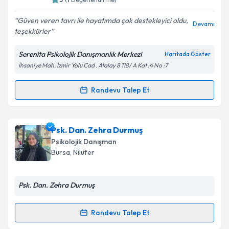
E-posta Adresiniz
Güven veren tavrı ile hayatımda çok destekleyici oldu,
Devamı
teşekkürler
Serenita Psikolojik Danışmanlık Merkezi
Haritada Göster
İhsaniye Mah. İzmir Yolu Cad . Atalay 8 118/ A Kat :4 No :7
Kişisel verilerimin işlenmesine ilişkin
Aydınlatma
Metni
'ni okudum ve kişisel verilerimin belirtilen
kapsamda işlenmesini kabul ediyorum.
Randevu Talep Et
Randevu Takvimi Talebi
Takvim Talebini Gönder
Psk. Dan. Miraç Kömürkara
için randevu takvimi
Psk. Dan. Zehra Durmuş
talebi oluşturun. Size bu uzmandan randevu almanız
Psikolojik Danışman
için bir takvim hazırlandığında e-posta ile
Bursa
, Nilüfer
bilgilendireceğiz.
E-posta Adresiniz
Psk. Dan. Zehra Durmuş
Randevu Talep Et
Randevu Takvimi Talebi