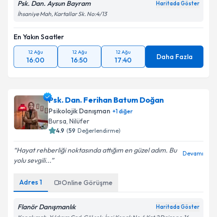
Psk. Dan. Aysun Bayram
Haritada Göster
İhsaniye Mah, Kartallar Sk. No:4/13
En Yakın Saatler
12 Ağu
12 Ağu
12 Ağu
Daha Fazla
16:00
16:50
17:40
Psk. Dan. Ferihan Batum Doğan
Psikolojik Danışman
+
1
diğer
Bursa
, Nilüfer
4.9
(
59
Değerlendirme)
Hayat rehberliği noktasında attığım en güzel adım. Bu
Devamı
yolu sevgili...
Adres
1
Online Görüşme
Flanör Danışmanlık
Haritada Göster