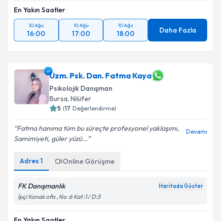
En Yakın Saatler
10 Ağu
10 Ağu
10 Ağu
Daha Fazla
16:00
17:00
18:00
Uzm. Psk. Dan. Fatma Kaya
Psikolojik Danışman
Bursa
, Nilüfer
5
(
17
Değerlendirme)
Fatma hanıma tüm bu süreçte profesyonel yaklaşımı,
Devamı
Samimiyeti, güler yüzü...
Adres
1
Online Görüşme
FK Danışmanlık
Haritada Göster
İpçi Konak ofis , No :6 Kat :1 / D:3
En Yakın Saatler