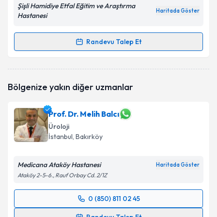
Şişli Hamidiye Etfal Eğitim ve Araştırma
Haritada Göster
Hastanesi
Randevu Talep Et
Randevu Takvimi Talebi
Op. Dr. Ahmet Tevfik Albayrak
için randevu takvimi
Bölgenize yakın diğer uzmanlar
talebi oluşturun. Size bu uzmandan randevu almanız
için bir takvim hazırlandığında e-posta ile
bilgilendireceğiz.
Prof. Dr. Melih Balcı
Üroloji
E-posta Adresiniz
İstanbul
, Bakırköy
Medicana Ataköy Hastanesi
Haritada Göster
Kişisel verilerimin işlenmesine ilişkin
Aydınlatma
Ataköy 2-5-6., Rauf Orbay Cd. 2/1Z
Metni
'ni okudum ve kişisel verilerimin belirtilen
kapsamda işlenmesini kabul ediyorum.
0 (850) 811 02 45
Randevu Takvimi Talebi