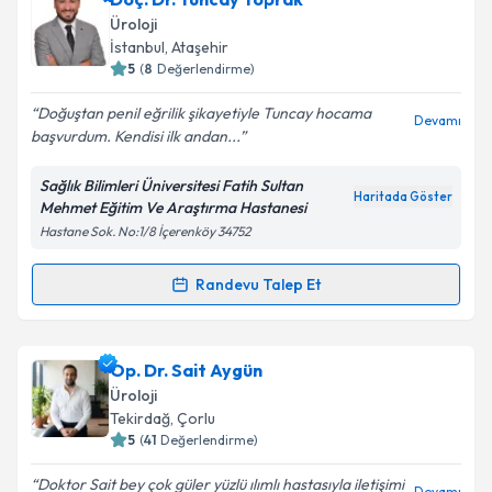
Üroloji
İstanbul
, Ataşehir
5
(
8
Değerlendirme)
Doğuştan penil eğrilik şikayetiyle Tuncay hocama
Devamı
başvurdum. Kendisi ilk andan...
Sağlık Bilimleri Üniversitesi Fatih Sultan
Haritada Göster
Mehmet Eğitim Ve Araştırma Hastanesi
Hastane Sok. No:1/8 İçerenköy 34752
Randevu Talep Et
Randevu Takvimi Talebi
Doç. Dr. Tuncay Toprak
için randevu takvimi talebi
Op. Dr. Sait Aygün
oluşturun. Size bu uzmandan randevu almanız için bir
Üroloji
takvim hazırlandığında e-posta ile bilgilendireceğiz.
Tekirdağ
, Çorlu
5
(
41
Değerlendirme)
E-posta Adresiniz
Doktor Sait bey çok güler yüzlü ılımlı hastasıyla iletişimi
Devamı