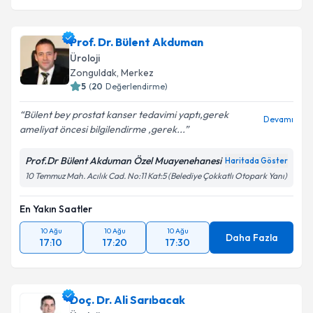
Prof. Dr. Bülent Akduman
Üroloji
Zonguldak
, Merkez
5
(
20
Değerlendirme)
Bülent bey prostat kanser tedavimi yaptı,gerek
Devamı
ameliyat öncesi bilgilendirme ,gerek...
Prof.Dr Bülent Akduman Özel Muayenehanesi
Haritada Göster
10 Temmuz Mah. Acılık Cad. No:11 Kat:5 (Belediye Çokkatlı Otopark Yanı)
En Yakın Saatler
10 Ağu
10 Ağu
10 Ağu
Daha Fazla
17:10
17:20
17:30
Doç. Dr. Ali Sarıbacak