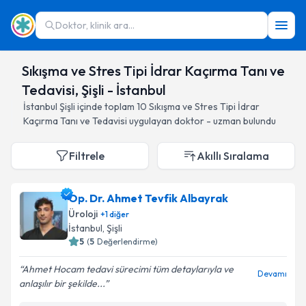
Doktor, klinik ara...
Sıkışma ve Stres Tipi İdrar Kaçırma Tanı ve
Tedavisi, Şişli - İstanbul
İstanbul
Şişli
içinde toplam
10
Sıkışma ve Stres Tipi İdrar
Kaçırma Tanı ve Tedavisi
uygulayan doktor - uzman bulundu
Filtrele
Akıllı Sıralama
Op. Dr. Ahmet Tevfik Albayrak
Üroloji
+
1
diğer
İstanbul
, Şişli
5
(
5
Değerlendirme)
Ahmet Hocam tedavi sürecimi tüm detaylarıyla ve
Devamı
anlaşılır bir şekilde...