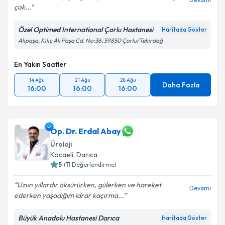
çok...
Özel Optimed International Çorlu Hastanesi
Haritada Göster
Kişisel verilerimin işlenmesine ilişkin
Aydınlatma
Alipaşa, Kılıç Ali Paşa Cd. No:36, 59850 Çorlu/Tekirdağ
Metni
'ni okudum ve kişisel verilerimin belirtilen
kapsamda işlenmesini kabul ediyorum.
En Yakın Saatler
14 Ağu
21 Ağu
28 Ağu
Takvim Talebini Gönder
Daha Fazla
16:00
16:00
16:00
Op. Dr. Erdal Abay
Üroloji
Kocaeli
, Darıca
5
(
11
Değerlendirme)
Uzun yıllardır öksürürken, gülerken ve hareket
Devamı
ederken yaşadığım idrar kaçırma...
Büyük Anadolu Hastanesi Darıca
Haritada Göster