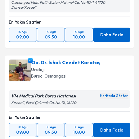
Osmangazi Mah, Fatih Sultan Mehmet Cd. No:117/1, 41700
Darıca/Kocaeli
En Yakın Saatler
10 Ağu
10 Ağu
10 Ağu
Daha Fazla
09:00
09:30
10:00
Op. Dr. İshak Cevdet Karataş
Üroloji
Bursa
, Osmangazi
VM Medical Park Bursa Hastanesi
Haritada Göster
Kırcaali, Fevzi Çakmak Cd. No:76, 16220
En Yakın Saatler
10 Ağu
10 Ağu
10 Ağu
Daha Fazla
09:00
09:30
10:00