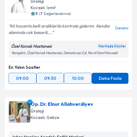
Üroloji
Kocaeli
, İzmit
5
(
7
Değerlendirme)
Ali hocam'a belli araliklarila kontrole giderim. Kendisi
Devamı
alaninda cok basarili,...
Özel Konak Hastanesi
Haritada Göster
Yenişehir, Özel Konak Hastanesi, Demokrasi Cd. No:41 İzmit Kocaeli
En Yakın Saatler
09:00
09:30
10:00
Daha Fazla
Op. Dr. Elnur Allahverdiyev
Üroloji
Kocaeli
, Gebze