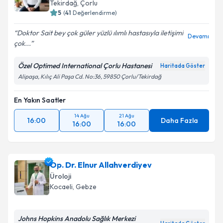
Tekirdağ
, Çorlu
5
(
41
Değerlendirme)
Doktor Sait bey çok güler yüzlü ılımlı hastasıyla iletişimi
Devamı
çok...
Özel Optimed International Çorlu Hastanesi
Haritada Göster
Alipaşa, Kılıç Ali Paşa Cd. No:36, 59850 Çorlu/Tekirdağ
En Yakın Saatler
14 Ağu
21 Ağu
16:00
Daha Fazla
16:00
16:00
Op. Dr. Elnur Allahverdiyev
Üroloji
Kocaeli
, Gebze
Johns Hopkins Anadolu Sağlık Merkezi