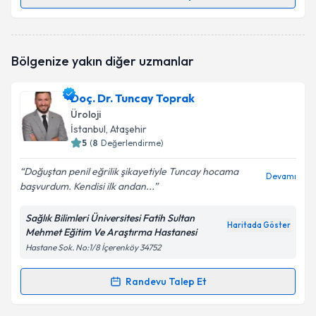
Randevu Takvimi Talebi
Prof. Dr. Hasan Soydan
için randevu takvimi talebi
Bölgenize yakın diğer uzmanlar
oluşturun. Size bu uzmandan randevu almanız için bir
takvim hazırlandığında e-posta ile bilgilendireceğiz.
Doç. Dr. Tuncay Toprak
E-posta Adresiniz
Üroloji
İstanbul
, Ataşehir
5
(
8
Değerlendirme)
Doğuştan penil eğrilik şikayetiyle Tuncay hocama
Kişisel verilerimin işlenmesine ilişkin
Aydınlatma
Devamı
başvurdum. Kendisi ilk andan...
Metni
'ni okudum ve kişisel verilerimin belirtilen
kapsamda işlenmesini kabul ediyorum.
Sağlık Bilimleri Üniversitesi Fatih Sultan
Haritada Göster
Mehmet Eğitim Ve Araştırma Hastanesi
Takvim Talebini Gönder
Hastane Sok. No:1/8 İçerenköy 34752
Randevu Talep Et
Randevu Takvimi Talebi