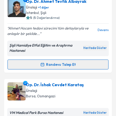
Op. Dr. Ahmet Tevfik Albayrak
takvim hazırlandığında e-posta ile bilgilendireceğiz.
Takvim Talebini Gönder
Üroloji
+
1
diğer
E-posta Adresiniz
İstanbul
, Şişli
5
(
5
Değerlendirme)
Ahmet Hocam tedavi sürecimi tüm detaylarıyla ve
Devamı
anlaşılır bir şekilde...
Kişisel verilerimin işlenmesine ilişkin
Aydınlatma
Metni
'ni okudum ve kişisel verilerimin belirtilen
Şişli Hamidiye Etfal Eğitim ve Araştırma
kapsamda işlenmesini kabul ediyorum.
Haritada Göster
Hastanesi
Takvim Talebini Gönder
Randevu Talep Et
Randevu Takvimi Talebi
Op. Dr. Ahmet Tevfik Albayrak
için randevu takvimi
Op. Dr. İshak Cevdet Karataş
talebi oluşturun. Size bu uzmandan randevu almanız
Üroloji
için bir takvim hazırlandığında e-posta ile
Bursa
, Osmangazi
bilgilendireceğiz.
E-posta Adresiniz
VM Medical Park Bursa Hastanesi
Haritada Göster