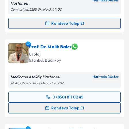
Haritada Göster
Hastanesi
Cumhuriyet, 2255. Sk. No: 3, 41400
Randevu Talep Et
Randevu Takvimi Talebi
Op. Dr. Elnur Allahverdiyev
için randevu takvimi
Prof. Dr. Melih Balcı
talebi oluşturun. Size bu uzmandan randevu almanız
Üroloji
için bir takvim hazırlandığında e-posta ile
İstanbul
, Bakırköy
bilgilendireceğiz.
E-posta Adresiniz
Medicana Ataköy Hastanesi
Haritada Göster
Ataköy 2-5-6., Rauf Orbay Cd. 2/1Z
0 (850) 811 02 45
Randevu Takvimi Talebi
Kişisel verilerimin işlenmesine ilişkin
Aydınlatma
Randevu Talep Et
Metni
'ni okudum ve kişisel verilerimin belirtilen
kapsamda işlenmesini kabul ediyorum.
Prof. Dr. Melih Balcı
için randevu takvimi talebi
oluşturun. Size bu uzmandan randevu almanız için bir