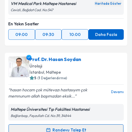
VM Medical Park Maltepe Hastanesi
Haritada Göster
Cevizli, Bağdat Cad. No:547
En Yakın Saatler
09:00
09:30
10:00
Daha Fazla
Prof. Dr. Hasan Soydan
Üroloji
İstanbul
, Maltepe
5
(
1
Değerlendirme)
hasan hocam çok mütevazı hastasıyım çok
Devamı
memnunum allah başımızdan eksik...
Maltepe Üniversitesi Tıp Fakültesi Hastanesi
Bağlarbaşı, Feyzullah Cd. No:39, 34844
Randevu Talep Et