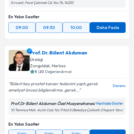
Kırcaali, Fevzi Çakmak Cd. No:76, 16220
En Yakın Saatler
Kişisel verilerimin işlenmesine ilişkin
Aydınlatma
09:00
09:30
10:00
Daha Fazla
Metni
'ni okudum ve kişisel verilerimin belirtilen
kapsamda işlenmesini kabul ediyorum.
Prof. Dr. Bülent Akduman
Takvim Talebini Gönder
Üroloji
Zonguldak
, Merkez
5
(
20
Değerlendirme)
Bülent bey prostat kanser tedavimi yaptı,gerek
Devamı
ameliyat öncesi bilgilendirme ,gerek...
Prof.Dr Bülent Akduman Özel Muayenehanesi
Haritada Göster
10 Temmuz Mah. Acılık Cad. No:11 Kat:5 (Belediye Çokkatlı Otopark Yanı)
En Yakın Saatler
10 Ağu
10 Ağu
10 Ağu