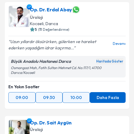
Doç. Dr. Tuncay Toprak
için randevu takvimi talebi
Op. Dr. Erdal Abay
oluşturun. Size bu uzmandan randevu almanız için bir
Üroloji
takvim hazırlandığında e-posta ile bilgilendireceğiz.
Kocaeli
, Darıca
5
(
11
Değerlendirme)
E-posta Adresiniz
Uzun yıllardır öksürürken, gülerken ve hareket
Devamı
ederken yaşadığım idrar kaçırma...
Büyük Anadolu Hastanesi Darıca
Kişisel verilerimin işlenmesine ilişkin
Aydınlatma
Haritada Göster
Metni
'ni okudum ve kişisel verilerimin belirtilen
Osmangazi Mah, Fatih Sultan Mehmet Cd. No:117/1, 41700
Darıca/Kocaeli
kapsamda işlenmesini kabul ediyorum.
En Yakın Saatler
Takvim Talebini Gönder
09:00
09:30
10:00
Daha Fazla
Op. Dr. Sait Aygün
Üroloji