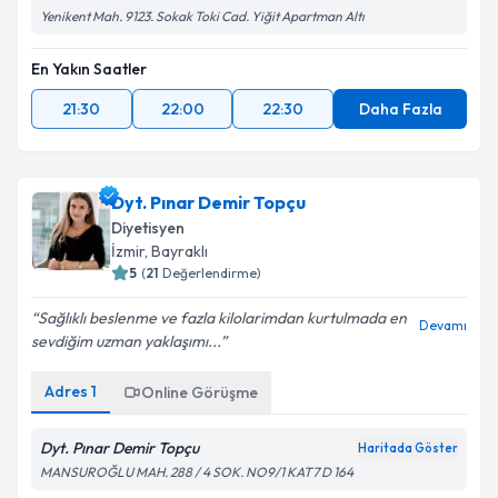
Yenikent Mah. 9123. Sokak Toki Cad. Yiğit Apartman Altı
En Yakın Saatler
21:30
22:00
22:30
Daha Fazla
Dyt. Pınar Demir Topçu
Diyetisyen
İzmir
, Bayraklı
5
(
21
Değerlendirme)
Sağlıklı beslenme ve fazla kilolarimdan kurtulmada en
Devamı
sevdiğim uzman yaklaşımı...
Adres
1
Online Görüşme
Dyt. Pınar Demir Topçu
Haritada Göster
MANSUROĞLU MAH. 288 / 4 SOK. NO9/1 KAT7 D 164