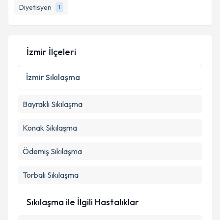
Diyetisyen
1
E-posta Adresiniz
İzmir İlçeleri
Kişisel verilerimin işlenmesine ilişkin
Aydınlatma
Metni
'ni okudum ve kişisel verilerimin belirtilen
İzmir
Sıkılaşma
kapsamda işlenmesini kabul ediyorum.
Bayraklı
Sıkılaşma
Takvim Talebini Gönder
Konak
Sıkılaşma
Ödemiş
Sıkılaşma
Torbalı
Sıkılaşma
Sıkılaşma ile İlgili Hastalıklar