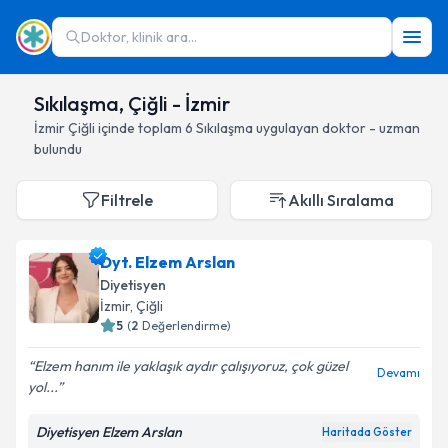
Doktor, klinik ara...
Sıkılaşma, Çiğli - İzmir
İzmir
Çiğli
içinde toplam
6
Sıkılaşma
uygulayan doktor - uzman
bulundu
Filtrele
Akıllı Sıralama
Dyt. Elzem Arslan
Diyetisyen
İzmir
, Çiğli
5
(
2
Değerlendirme)
Elzem hanım ile yaklaşık aydır çalışıyoruz, çok güzel
Devamı
yol...
Diyetisyen Elzem Arslan
Haritada Göster