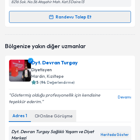
8216 Sok. No:36 Ataşahir Mah. Kat:3 Daire:13
Randevu Talep Et
Randevu Takvimi Talebi
Dyt. Elzem Arslan
için randevu takvimi talebi
Bölgenize yakın diğer uzmanlar
oluşturun. Size bu uzmandan randevu almanız için bir
takvim hazırlandığında e-posta ile bilgilendireceğiz.
Dyt. Devran Turgay
E-posta Adresiniz
Diyetisyen
Mardin
, Kızıltepe
5
(
94
Değerlendirme)
Göstermiş olduğu profesyonellik için kendisine
Kişisel verilerimin işlenmesine ilişkin
Aydınlatma
Devamı
teşekkür ederim.
Metni
'ni okudum ve kişisel verilerimin belirtilen
kapsamda işlenmesini kabul ediyorum.
Adres
1
Online Görüşme
Takvim Talebini Gönder
Dyt. Devran Turgay Sağlıklı Yaşam ve Diyet
Haritada Göster
Merkezi