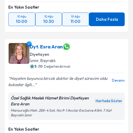
En Yakın Saatler
10 Ağu
10 Ağu
10 Ağu
Daha Fazla
10:00
10:30
11:00
Dyt. Esra Aran
Diyetisyen
İzmir
, Bayraklı
5
(
10
Değerlendirme)
Hayatım boyunca bircok doktor ile diyet sürecim oldu
Devamı
bukadar ilgili...
Özel Sağlık Meslek Hizmet Birimi Diyetisyen
Haritada Göster
Esra Aran
Mansuroğlu Mah. 288-4 Sok. No:9-1 Avcılar Exclusive A164. 7. Kat
Bayraklı İzmir
En Yakın Saatler