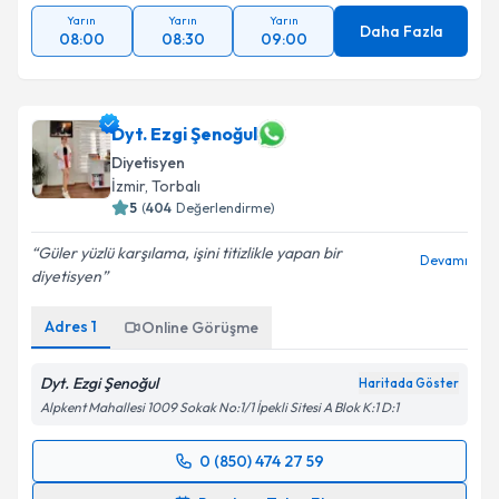
Yarın
Yarın
Yarın
Daha Fazla
08:00
08:30
09:00
Dyt. Ezgi Şenoğul
Diyetisyen
İzmir
, Torbalı
5
(
404
Değerlendirme)
Güler yüzlü karşılama, işini titizlikle yapan bir
Devamı
diyetisyen
Adres
1
Online Görüşme
Dyt. Ezgi Şenoğul
Haritada Göster
Alpkent Mahallesi 1009 Sokak No:1/1 İpekli Sitesi A Blok K:1 D:1
0 (850) 474 27 59
Randevu Takvimi Talebi