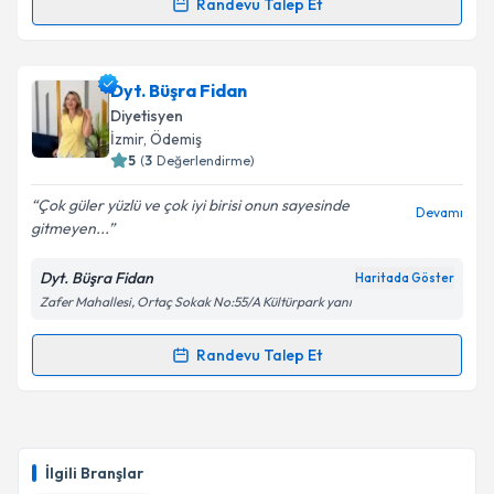
Randevu Talep Et
Dyt. Ezgi Şenoğul
için randevu takvimi talebi
oluşturun. Size bu uzmandan randevu almanız için bir
Dyt. Büşra Fidan
takvim hazırlandığında e-posta ile bilgilendireceğiz.
Diyetisyen
E-posta Adresiniz
İzmir
, Ödemiş
5
(
3
Değerlendirme)
Çok güler yüzlü ve çok iyi birisi onun sayesinde
Devamı
gitmeyen...
Kişisel verilerimin işlenmesine ilişkin
Aydınlatma
Metni
'ni okudum ve kişisel verilerimin belirtilen
Dyt. Büşra Fidan
Haritada Göster
kapsamda işlenmesini kabul ediyorum.
Zafer Mahallesi, Ortaç Sokak No:55/A Kültürpark yanı
Takvim Talebini Gönder
Randevu Talep Et
Randevu Takvimi Talebi
Dyt. Büşra Fidan
için randevu takvimi talebi
oluşturun. Size bu uzmandan randevu almanız için bir
İlgili Branşlar
takvim hazırlandığında e-posta ile bilgilendireceğiz.