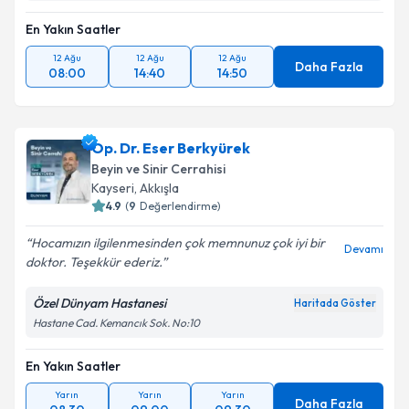
En Yakın Saatler
12 Ağu
12 Ağu
12 Ağu
Daha Fazla
08:00
14:40
14:50
Op. Dr. Eser Berkyürek
Beyin ve Sinir Cerrahisi
Kayseri
, Akkışla
4.9
(
9
Değerlendirme)
Hocamızın ilgilenmesinden çok memnunuz çok iyi bir
Devamı
doktor. Teşekkür ederiz.
Özel Dünyam Hastanesi
Haritada Göster
Hastane Cad. Kemancık Sok. No:10
En Yakın Saatler
Yarın
Yarın
Yarın
Daha Fazla