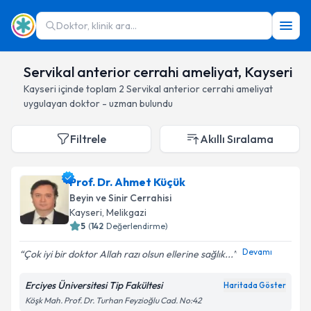
Doktor, klinik ara...
Servikal anterior cerrahi ameliyat, Kayseri
Kayseri
içinde toplam
2
Servikal anterior cerrahi ameliyat
uygulayan doktor - uzman bulundu
Filtrele
Akıllı Sıralama
Prof. Dr. Ahmet Küçük
Beyin ve Sinir Cerrahisi
Kayseri
, Melikgazi
5
(
142
Değerlendirme)
Devamı
Çok iyi bir doktor Allah razı olsun ellerine sağlık...
Erciyes Üniversitesi Tip Fakültesi
Haritada Göster
Köşk Mah. Prof. Dr. Turhan Feyzioğlu Cad. No:42