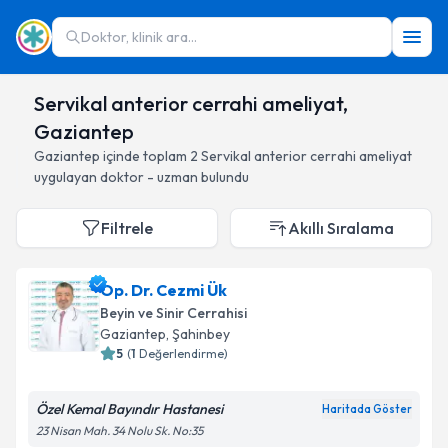
Doktor, klinik ara...
Servikal anterior cerrahi ameliyat,
Gaziantep
Gaziantep
içinde toplam
2
Servikal anterior cerrahi ameliyat
uygulayan doktor - uzman bulundu
Filtrele
Akıllı Sıralama
Op. Dr. Cezmi Ük
Beyin ve Sinir Cerrahisi
Gaziantep
, Şahinbey
5
(
1
Değerlendirme)
Özel Kemal Bayındır Hastanesi
Haritada Göster
23 Nisan Mah. 34 Nolu Sk. No:35