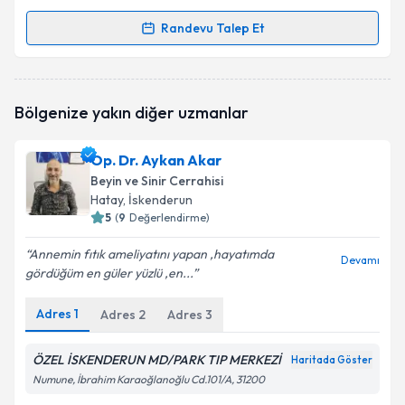
Randevu Talep Et
Randevu Takvimi Talebi
Op. Dr. Cezmi Ük
için randevu takvimi talebi
Bölgenize yakın diğer uzmanlar
oluşturun. Size bu uzmandan randevu almanız için bir
takvim hazırlandığında e-posta ile bilgilendireceğiz.
Op. Dr. Aykan Akar
E-posta Adresiniz
Beyin ve Sinir Cerrahisi
Hatay
, İskenderun
5
(
9
Değerlendirme)
Annemin fıtık ameliyatını yapan ,hayatımda
Kişisel verilerimin işlenmesine ilişkin
Aydınlatma
Devamı
gördüğüm en güler yüzlü ,en...
Metni
'ni okudum ve kişisel verilerimin belirtilen
kapsamda işlenmesini kabul ediyorum.
Adres
1
Adres
2
Adres
3
Takvim Talebini Gönder
ÖZEL İSKENDERUN MD/PARK TIP MERKEZİ
Haritada Göster
Numune, İbrahim Karaoğlanoğlu Cd.101/A, 31200