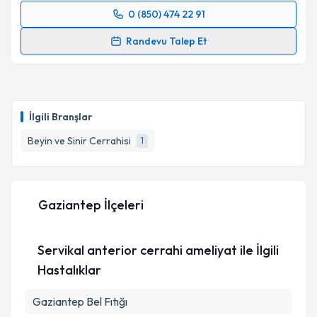
0 (850) 474 22 91
Randevu Takvimi Talebi
Randevu Talep Et
Op. Dr. Aykan Akar
için randevu takvimi talebi
oluşturun. Size bu uzmandan randevu almanız için bir
takvim hazırlandığında e-posta ile bilgilendireceğiz.
İlgili Branşlar
E-posta Adresiniz
Beyin ve Sinir Cerrahisi
1
Kişisel verilerimin işlenmesine ilişkin
Aydınlatma
Gaziantep İlçeleri
Metni
'ni okudum ve kişisel verilerimin belirtilen
kapsamda işlenmesini kabul ediyorum.
Servikal anterior cerrahi ameliyat ile İlgili
Takvim Talebini Gönder
Hastalıklar
Gaziantep Bel Fıtığı